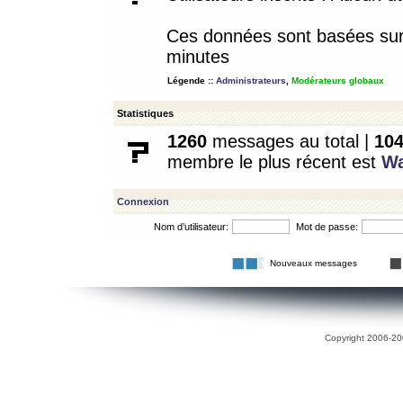
Ces données sont basées sur l
minutes
Légende ::
Administrateurs
,
Modérateurs globaux
Statistiques
1260
messages au total |
10
membre le plus récent est
W
Connexion
Nom d’utilisateur:
Mot de passe:
Nouveaux messages
Copyright 2006-200