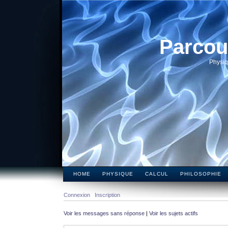
Parcou
Physiq
HOME
PHYSIQUE
CALCUL
PHILOSOPHIE
Connexion
Inscription
Voir les messages sans réponse
|
Voir les sujets actifs