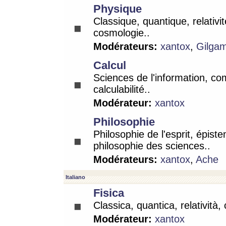
Physique
Classique, quantique, relativit
cosmologie..
Modérateurs:
xantox
,
Gilga
Calcul
Sciences de l'information, co
calculabilité..
Modérateur:
xantox
Philosophie
Philosophie de l'esprit, épist
philosophie des sciences..
Modérateurs:
xantox
,
Ache
Italiano
Fisica
Classica, quantica, relatività,
Modérateur:
xantox