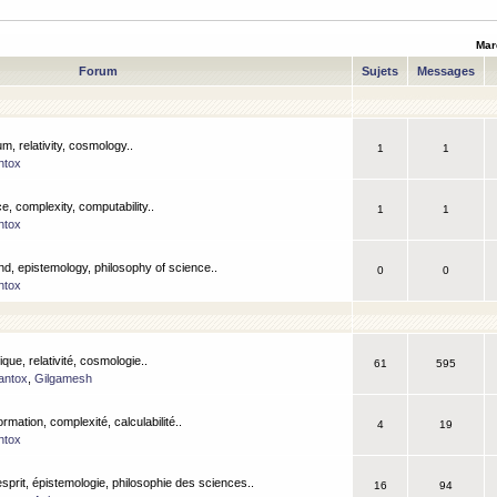
Mar
Forum
Sujets
Messages
m, relativity, cosmology..
1
1
ntox
, complexity, computability..
1
1
ntox
nd, epistemology, philosophy of science..
0
0
ntox
que, relativité, cosmologie..
61
595
antox
,
Gilgamesh
ormation, complexité, calculabilité..
4
19
ntox
esprit, épistemologie, philosophie des sciences..
16
94