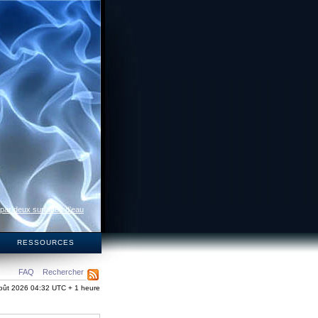
 par deux surfaces d’eau
S
RESSOURCES
FAQ
Rechercher
oût 2026 04:32 UTC + 1 heure