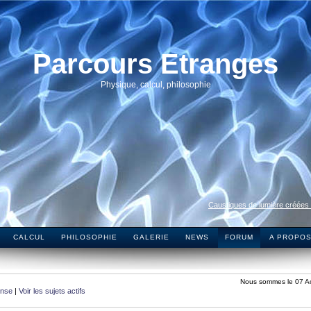
Parcours Etranges
Physique, calcul, philosophie
Caustiques de lumière créées
CALCUL
PHILOSOPHIE
GALERIE
NEWS
FORUM
A PROPO
Nous sommes le 07 A
onse
|
Voir les sujets actifs