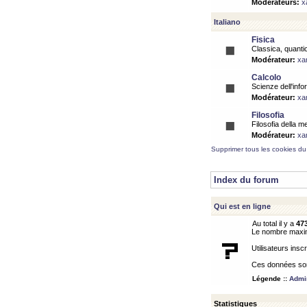
Modérateurs:
x
Italiano
Fisica
Classica, quantic
Modérateur:
xa
Calcolo
Scienze dell'info
Modérateur:
xa
Filosofia
Filosofia della m
Modérateur:
xa
Supprimer tous les cookies du
Index du forum
Qui est en ligne
Au total il y a
47
Le nombre maximu
Utilisateurs inscr
Ces données sont
Légende ::
Admin
Statistiques