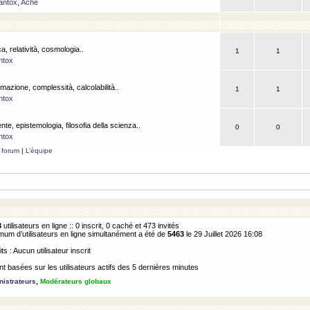
antox
,
Ache
a, relatività, cosmologia..
1
1
ntox
rmazione, complessità, calcolabilità..
1
1
ntox
ente, epistemologia, filosofia della scienza..
0
0
ntox
 forum
|
L’équipe
3
utilisateurs en ligne :: 0 inscrit, 0 caché et 473 invités
m d’utilisateurs en ligne simultanément a été de
5463
le 29 Juillet 2026 16:08
its : Aucun utilisateur inscrit
 basées sur les utilisateurs actifs des 5 dernières minutes
istrateurs
,
Modérateurs globaux