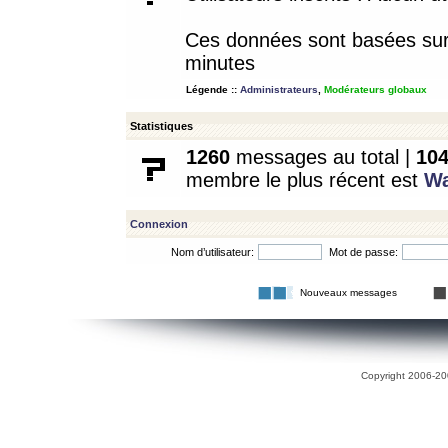
Ces données sont basées sur l
minutes
Légende ::
Administrateurs
,
Modérateurs globaux
Statistiques
1260
messages au total |
10
membre le plus récent est
W
Connexion
Nom d’utilisateur:
Mot de passe:
Nouveaux messages
Copyright 2006-200