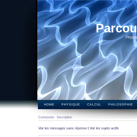
Parcou
Physiq
HOME
PHYSIQUE
CALCUL
PHILOSOPHIE
Connexion
Inscription
Voir les messages sans réponse
|
Voir les sujets actifs