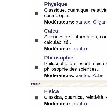
Physique
Classique, quantique, relativit
cosmologie..
Modérateurs:
xantox
,
Gilga
Calcul
Sciences de l'information, co
calculabilité..
Modérateur:
xantox
Philosophie
Philosophie de l'esprit, épist
philosophie des sciences..
Modérateurs:
xantox
,
Ache
Italiano
Fisica
Classica, quantica, relatività,
Modérateur:
xantox