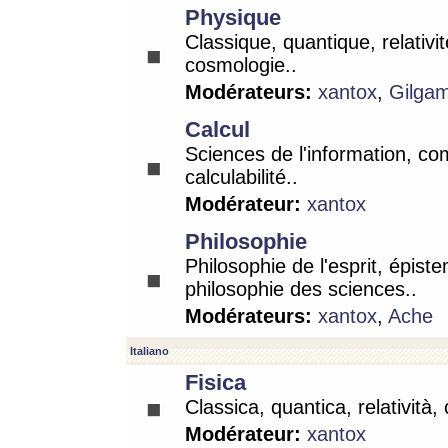
Physique
Classique, quantique, relativit
cosmologie..
Modérateurs:
xantox
,
Gilga
Calcul
Sciences de l'information, co
calculabilité..
Modérateur:
xantox
Philosophie
Philosophie de l'esprit, épist
philosophie des sciences..
Modérateurs:
xantox
,
Ache
Italiano
Fisica
Classica, quantica, relatività,
Modérateur:
xantox