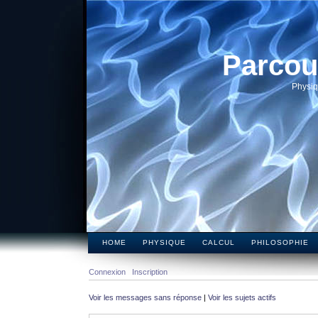
Parcou
Physiq
HOME
PHYSIQUE
CALCUL
PHILOSOPHIE
Connexion
Inscription
Voir les messages sans réponse
|
Voir les sujets actifs