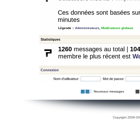
Ces données sont basées sur l
minutes
Légende ::
Administrateurs
,
Modérateurs globaux
Statistiques
1260
messages au total |
10
membre le plus récent est
W
Connexion
Nom d’utilisateur:
Mot de passe:
Nouveaux messages
Copyright 2006-200