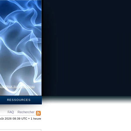
 par deux surfaces d’eau
S
RESSOURCES
FAQ
Rechercher
oût 2026 08:39 UTC + 1 heure