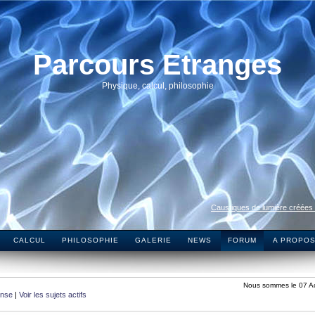
Parcours Etranges
Physique, calcul, philosophie
Caustiques de lumière créées
CALCUL
PHILOSOPHIE
GALERIE
NEWS
FORUM
A PROPO
Nous sommes le 07 A
onse
|
Voir les sujets actifs