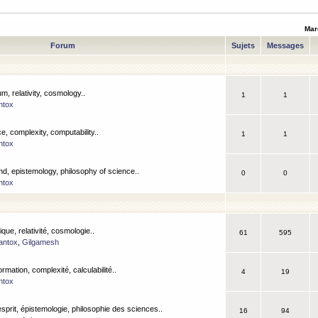
Mar
Forum
Sujets
Messages
m, relativity, cosmology..
1
1
ntox
, complexity, computability..
1
1
ntox
nd, epistemology, philosophy of science..
0
0
ntox
que, relativité, cosmologie..
61
595
antox
,
Gilgamesh
ormation, complexité, calculabilité..
4
19
ntox
esprit, épistemologie, philosophie des sciences..
16
94