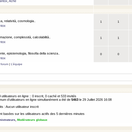
antox
,
Ache
a, relatività, cosmologia..
1
1
ntox
rmazione, complessità, calcolabilità..
1
1
ntox
ente, epistemologia, filosofia della scienza..
0
0
ntox
 forum
|
L’équipe
3
utilisateurs en ligne :: 0 inscrit, 0 caché et 533 invités
m d’utilisateurs en ligne simultanément a été de
5463
le 29 Juillet 2026 16:08
its : Aucun utilisateur inscrit
 basées sur les utilisateurs actifs des 5 dernières minutes
istrateurs
,
Modérateurs globaux