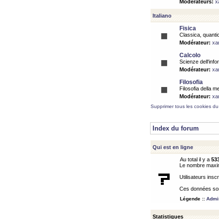
Modérateurs:
x
Italiano
Fisica
Classica, quantic
Modérateur:
xa
Calcolo
Scienze dell'info
Modérateur:
xa
Filosofia
Filosofia della m
Modérateur:
xa
Supprimer tous les cookies du
Index du forum
Qui est en ligne
Au total il y a
53
Le nombre maximu
Utilisateurs inscr
Ces données sont
Légende ::
Admin
Statistiques