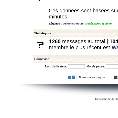
Ces données sont basées sur l
minutes
Légende ::
Administrateurs
,
Modérateurs globaux
Statistiques
1260
messages au total |
10
membre le plus récent est
W
Connexion
Nom d’utilisateur:
Mot de passe:
Nouveaux messages
Copyright 2006-200