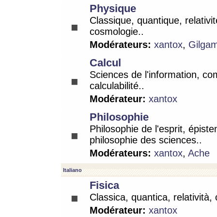
Physique
Classique, quantique, relativit
cosmologie..
Modérateurs:
xantox
,
Gilga
Calcul
Sciences de l'information, co
calculabilité..
Modérateur:
xantox
Philosophie
Philosophie de l'esprit, épist
philosophie des sciences..
Modérateurs:
xantox
,
Ache
Italiano
Fisica
Classica, quantica, relatività,
Modérateur:
xantox