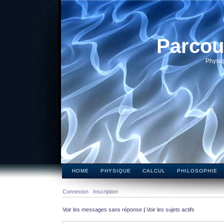
Parcou
Physiq
HOME
PHYSIQUE
CALCUL
PHILOSOPHIE
Connexion
Inscription
Voir les messages sans réponse
|
Voir les sujets actifs