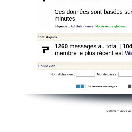
Ces données sont basées sur l
minutes
Légende ::
Administrateurs
,
Modérateurs globaux
Statistiques
1260
messages au total |
10
membre le plus récent est
W
Connexion
Nom d’utilisateur:
Mot de passe:
Nouveaux messages
Copyright 2006-200