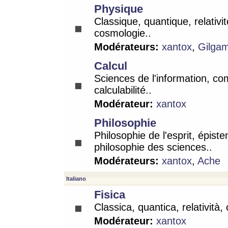
Physique
Classique, quantique, relativit
cosmologie..
Modérateurs:
xantox
,
Gilga
Calcul
Sciences de l'information, co
calculabilité..
Modérateur:
xantox
Philosophie
Philosophie de l'esprit, épist
philosophie des sciences..
Modérateurs:
xantox
,
Ache
Italiano
Fisica
Classica, quantica, relatività,
Modérateur:
xantox