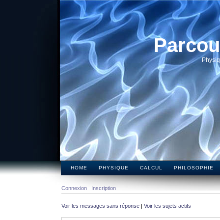
Parcou
Physiq
HOME
PHYSIQUE
CALCUL
PHILOSOPHIE
Connexion
Inscription
Voir les messages sans réponse
|
Voir les sujets actifs