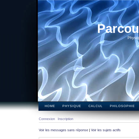
Parcou
Physiq
HOME
PHYSIQUE
CALCUL
PHILOSOPHIE
Connexion
Inscription
Voir les messages sans réponse
|
Voir les sujets actifs