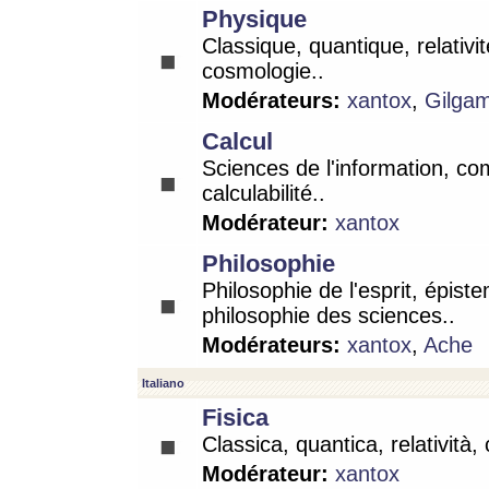
Physique
Classique, quantique, relativit
cosmologie..
Modérateurs:
xantox
,
Gilga
Calcul
Sciences de l'information, co
calculabilité..
Modérateur:
xantox
Philosophie
Philosophie de l'esprit, épist
philosophie des sciences..
Modérateurs:
xantox
,
Ache
Italiano
Fisica
Classica, quantica, relatività,
Modérateur:
xantox