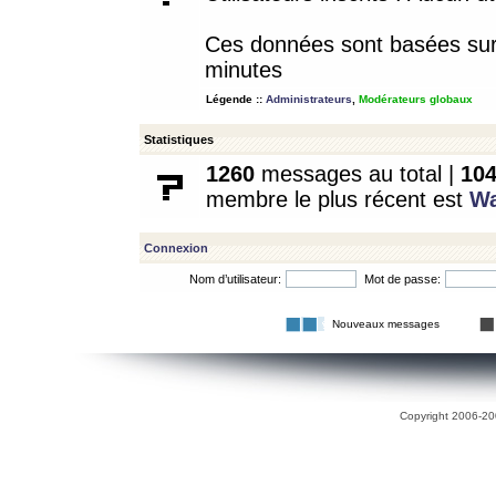
Ces données sont basées sur l
minutes
Légende ::
Administrateurs
,
Modérateurs globaux
Statistiques
1260
messages au total |
10
membre le plus récent est
W
Connexion
Nom d’utilisateur:
Mot de passe:
Nouveaux messages
Copyright 2006-200