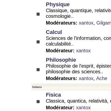
Physique
Classique, quantique, relativit
cosmologie..
Modérateurs:
xantox
,
Gilga
Calcul
Sciences de l'information, co
calculabilité..
Modérateur:
xantox
Philosophie
Philosophie de l'esprit, épist
philosophie des sciences..
Modérateurs:
xantox
,
Ache
Italiano
Fisica
Classica, quantica, relatività,
Modérateur:
xantox