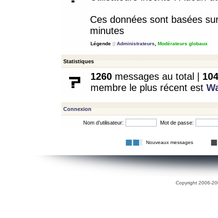
Ces données sont basées sur l
minutes
Légende ::
Administrateurs
,
Modérateurs globaux
Statistiques
1260
messages au total |
10
membre le plus récent est
W
Connexion
Nom d’utilisateur:
Mot de passe:
Nouveaux messages
Copyright 2006-200