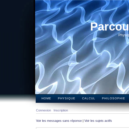
Parcou
Physiq
HOME
PHYSIQUE
CALCUL
PHILOSOPHIE
Connexion
Inscription
Voir les messages sans réponse
|
Voir les sujets actifs