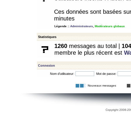
Ces données sont basées sur l
minutes
Légende ::
Administrateurs
,
Modérateurs globaux
Statistiques
1260
messages au total |
10
membre le plus récent est
W
Connexion
Nom d’utilisateur:
Mot de passe:
Nouveaux messages
Copyright 2006-200