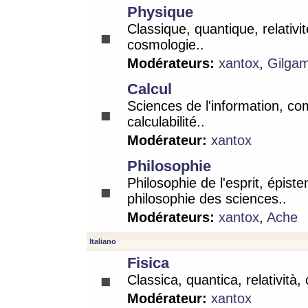
Physique
Classique, quantique, relativit
cosmologie..
Modérateurs:
xantox
,
Gilga
Calcul
Sciences de l'information, co
calculabilité..
Modérateur:
xantox
Philosophie
Philosophie de l'esprit, épist
philosophie des sciences..
Modérateurs:
xantox
,
Ache
Italiano
Fisica
Classica, quantica, relatività,
Modérateur:
xantox