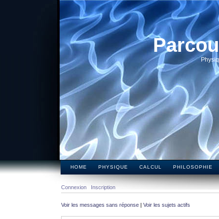
Parcou
Physiq
HOME
PHYSIQUE
CALCUL
PHILOSOPHIE
Connexion
Inscription
Voir les messages sans réponse
|
Voir les sujets actifs