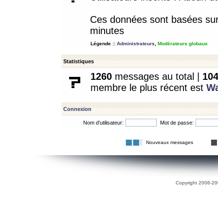
Ces données sont basées sur l
minutes
Légende ::
Administrateurs
,
Modérateurs globaux
Statistiques
1260
messages au total |
10
membre le plus récent est
W
Connexion
Nom d’utilisateur:
Mot de passe:
Nouveaux messages
Copyright 2006-200