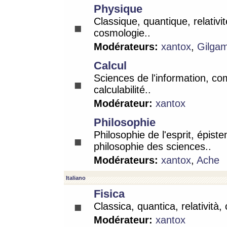
Physique
Classique, quantique, relativit
cosmologie..
Modérateurs:
xantox
,
Gilga
Calcul
Sciences de l'information, co
calculabilité..
Modérateur:
xantox
Philosophie
Philosophie de l'esprit, épist
philosophie des sciences..
Modérateurs:
xantox
,
Ache
Italiano
Fisica
Classica, quantica, relatività,
Modérateur:
xantox