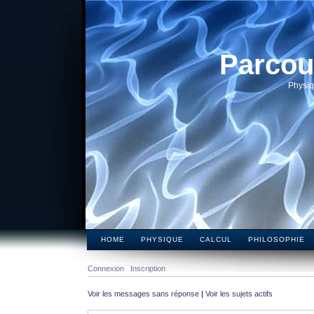
Parcou
Physiq
HOME
PHYSIQUE
CALCUL
PHILOSOPHIE
Connexion
Inscription
Voir les messages sans réponse
|
Voir les sujets actifs