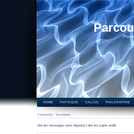
Parcou
Physiq
HOME
PHYSIQUE
CALCUL
PHILOSOPHIE
Connexion
Inscription
Voir les messages sans réponse
|
Voir les sujets actifs