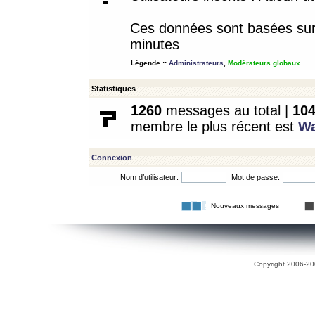
Ces données sont basées sur l
minutes
Légende ::
Administrateurs
,
Modérateurs globaux
Statistiques
1260
messages au total |
10
membre le plus récent est
W
Connexion
Nom d’utilisateur:
Mot de passe:
Nouveaux messages
Copyright 2006-200