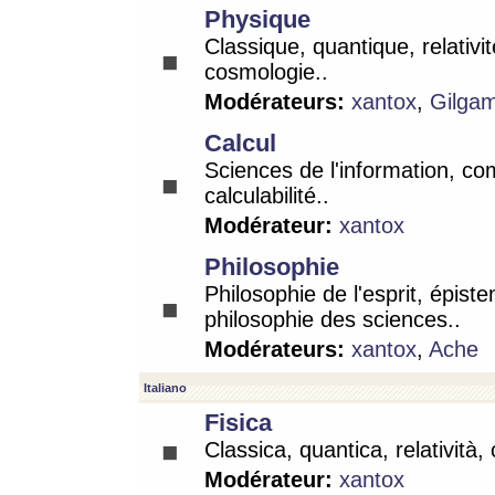
Physique
Classique, quantique, relativit
cosmologie..
Modérateurs:
xantox
,
Gilga
Calcul
Sciences de l'information, co
calculabilité..
Modérateur:
xantox
Philosophie
Philosophie de l'esprit, épist
philosophie des sciences..
Modérateurs:
xantox
,
Ache
Italiano
Fisica
Classica, quantica, relatività,
Modérateur:
xantox