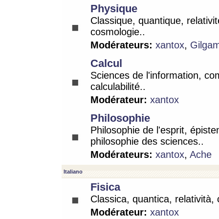
Physique
Classique, quantique, relativit
cosmologie..
Modérateurs:
xantox
,
Gilga
Calcul
Sciences de l'information, co
calculabilité..
Modérateur:
xantox
Philosophie
Philosophie de l'esprit, épist
philosophie des sciences..
Modérateurs:
xantox
,
Ache
Italiano
Fisica
Classica, quantica, relatività,
Modérateur:
xantox