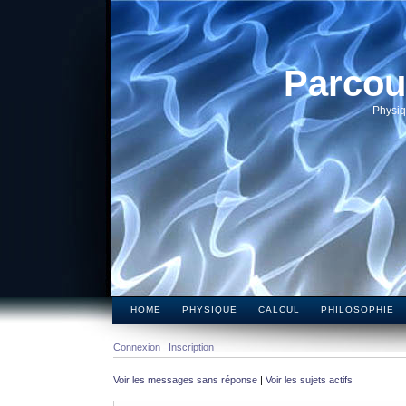
Parcou
Physiq
HOME
PHYSIQUE
CALCUL
PHILOSOPHIE
Connexion
Inscription
Voir les messages sans réponse
|
Voir les sujets actifs