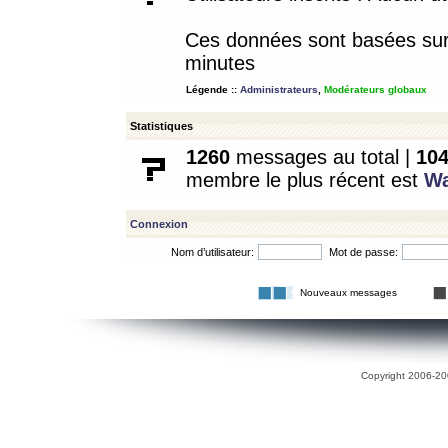
Ces données sont basées sur l
minutes
Légende ::
Administrateurs
,
Modérateurs globaux
Statistiques
1260
messages au total |
10
membre le plus récent est
W
Connexion
Nom d’utilisateur:
Mot de passe:
Nouveaux messages
Copyright 2006-200