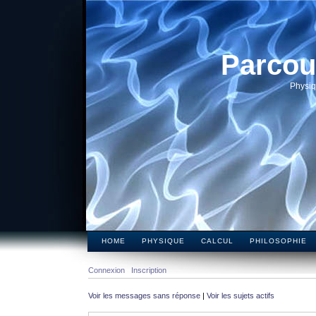
Parcou
Physiq
HOME
PHYSIQUE
CALCUL
PHILOSOPHIE
Connexion
Inscription
Voir les messages sans réponse
|
Voir les sujets actifs