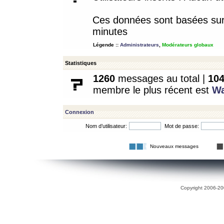
Ces données sont basées sur l
minutes
Légende ::
Administrateurs
,
Modérateurs globaux
Statistiques
1260
messages au total |
10
membre le plus récent est
W
Connexion
Nom d’utilisateur:
Mot de passe:
Nouveaux messages
Copyright 2006-200