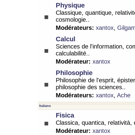
Physique
Classique, quantique, relativit
cosmologie..
Modérateurs:
xantox
,
Gilga
Calcul
Sciences de l'information, co
calculabilité..
Modérateur:
xantox
Philosophie
Philosophie de l'esprit, épist
philosophie des sciences..
Modérateurs:
xantox
,
Ache
Italiano
Fisica
Classica, quantica, relatività,
Modérateur:
xantox