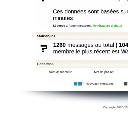
Ces données sont basées sur l
minutes
Légende ::
Administrateurs
,
Modérateurs globaux
Statistiques
1260
messages au total |
10
membre le plus récent est
W
Connexion
Nom d’utilisateur:
Mot de passe:
Nouveaux messages
Copyright 2006-200