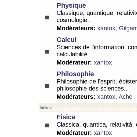
Physique
Classique, quantique, relativit
cosmologie..
Modérateurs:
xantox
,
Gilga
Calcul
Sciences de l'information, co
calculabilité..
Modérateur:
xantox
Philosophie
Philosophie de l'esprit, épist
philosophie des sciences..
Modérateurs:
xantox
,
Ache
Italiano
Fisica
Classica, quantica, relatività,
Modérateur:
xantox