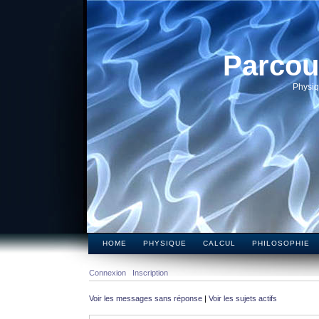
Parcou
Physiq
HOME
PHYSIQUE
CALCUL
PHILOSOPHIE
Connexion
Inscription
Voir les messages sans réponse
|
Voir les sujets actifs