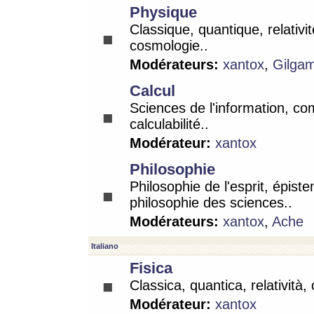
Physique
Classique, quantique, relativit
cosmologie..
Modérateurs:
xantox
,
Gilga
Calcul
Sciences de l'information, co
calculabilité..
Modérateur:
xantox
Philosophie
Philosophie de l'esprit, épist
philosophie des sciences..
Modérateurs:
xantox
,
Ache
Italiano
Fisica
Classica, quantica, relatività,
Modérateur:
xantox