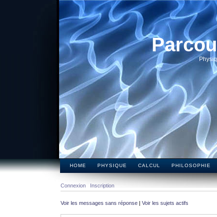
Parcou
Physiq
HOME
PHYSIQUE
CALCUL
PHILOSOPHIE
Connexion
Inscription
Voir les messages sans réponse
|
Voir les sujets actifs