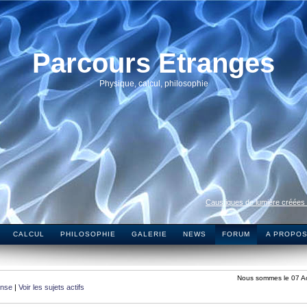
Parcours Etranges
Physique, calcul, philosophie
Caustiques de lumière créées
CALCUL
PHILOSOPHIE
GALERIE
NEWS
FORUM
A PROPO
Nous sommes le 07 A
onse
|
Voir les sujets actifs