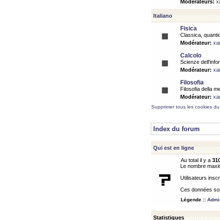
Modérateurs:
x
Italiano
Fisica
Classica, quantic
Modérateur:
xa
Calcolo
Scienze dell'info
Modérateur:
xa
Filosofia
Filosofia della m
Modérateur:
xa
Supprimer tous les cookies du
Index du forum
Qui est en ligne
Au total il y a
31
Le nombre maximu
Utilisateurs inscr
Ces données sont
Légende ::
Admin
Statistiques