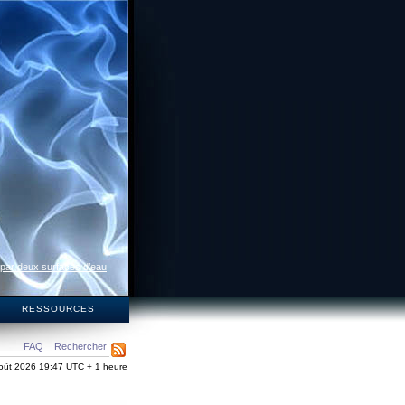
 par deux surfaces d’eau
S
RESSOURCES
FAQ
Rechercher
oût 2026 19:47 UTC + 1 heure