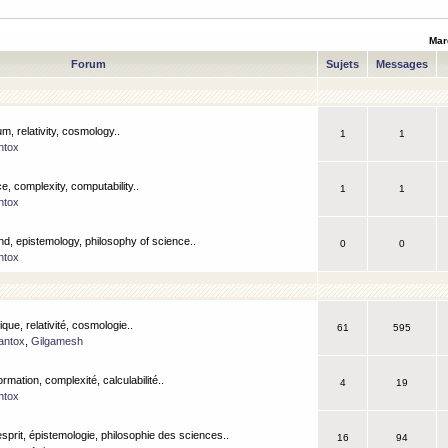
Mar
Forum
Sujets
Messages
m, relativity, cosmology..
1
1
ntox
, complexity, computability..
1
1
ntox
nd, epistemology, philosophy of science..
0
0
ntox
que, relativité, cosmologie..
61
595
antox
,
Gilgamesh
ormation, complexité, calculabilité..
4
19
ntox
esprit, épistemologie, philosophie des sciences..
16
94