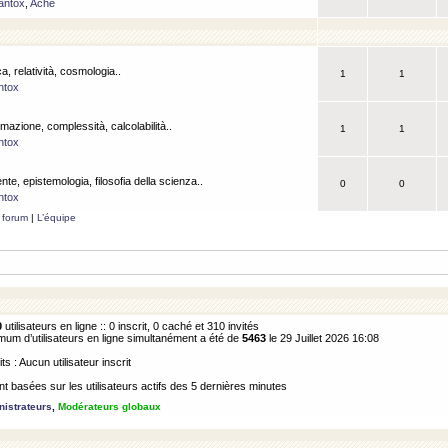
antox
,
Ache
a, relatività, cosmologia..
1
1
ntox
rmazione, complessità, calcolabilità..
1
1
ntox
ente, epistemologia, filosofia della scienza..
0
0
ntox
 forum
|
L’équipe
0
utilisateurs en ligne :: 0 inscrit, 0 caché et 310 invités
m d’utilisateurs en ligne simultanément a été de
5463
le 29 Juillet 2026 16:08
its : Aucun utilisateur inscrit
 basées sur les utilisateurs actifs des 5 dernières minutes
istrateurs
,
Modérateurs globaux