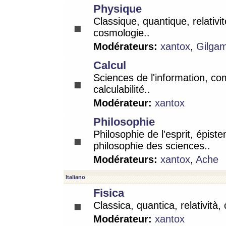
Physique
Classique, quantique, relativit
cosmologie..
Modérateurs:
xantox
,
Gilga
Calcul
Sciences de l'information, co
calculabilité..
Modérateur:
xantox
Philosophie
Philosophie de l'esprit, épist
philosophie des sciences..
Modérateurs:
xantox
,
Ache
Italiano
Fisica
Classica, quantica, relatività,
Modérateur:
xantox