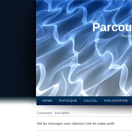
Parcou
Physiq
HOME
PHYSIQUE
CALCUL
PHILOSOPHIE
Connexion
Inscription
Voir les messages sans réponse
|
Voir les sujets actifs