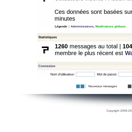
Ces données sont basées sur l
minutes
Légende ::
Administrateurs
,
Modérateurs globaux
Statistiques
1260
messages au total |
10
membre le plus récent est
W
Connexion
Nom d’utilisateur:
Mot de passe:
Nouveaux messages
Copyright 2006-200