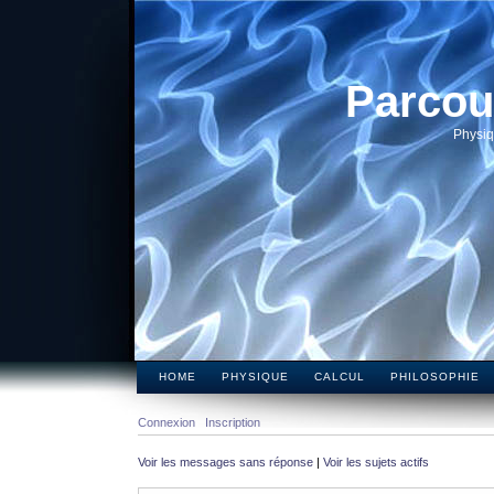
Parcou
Physiq
HOME
PHYSIQUE
CALCUL
PHILOSOPHIE
Connexion
Inscription
Voir les messages sans réponse
|
Voir les sujets actifs