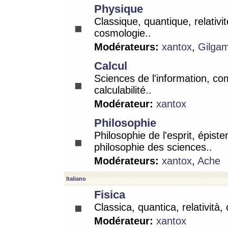
Physique
Classique, quantique, relativit
cosmologie..
Modérateurs:
xantox
,
Gilga
Calcul
Sciences de l'information, co
calculabilité..
Modérateur:
xantox
Philosophie
Philosophie de l'esprit, épist
philosophie des sciences..
Modérateurs:
xantox
,
Ache
Italiano
Fisica
Classica, quantica, relatività,
Modérateur:
xantox