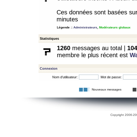
Ces données sont basées sur l
minutes
Légende ::
Administrateurs
,
Modérateurs globaux
Statistiques
1260
messages au total |
10
membre le plus récent est
W
Connexion
Nom d’utilisateur:
Mot de passe:
Nouveaux messages
Copyright 2006-200