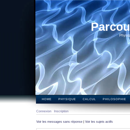
Parcou
Physiq
HOME
PHYSIQUE
CALCUL
PHILOSOPHIE
Connexion
Inscription
Voir les messages sans réponse
|
Voir les sujets actifs