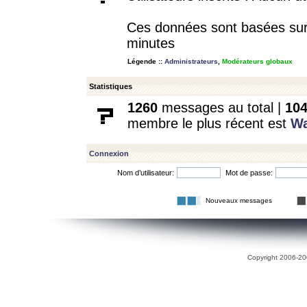
Ces données sont basées sur l
minutes
Légende ::
Administrateurs
,
Modérateurs globaux
Statistiques
1260
messages au total |
10
membre le plus récent est
W
Connexion
Nom d’utilisateur:
Mot de passe:
Nouveaux messages
Copyright 2006-200