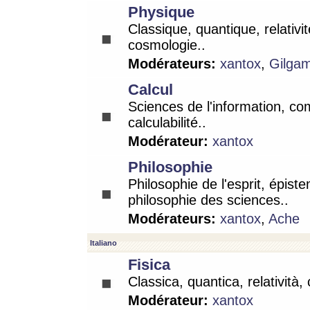
Physique
Classique, quantique, relativit
cosmologie..
Modérateurs:
xantox
,
Gilga
Calcul
Sciences de l'information, co
calculabilité..
Modérateur:
xantox
Philosophie
Philosophie de l'esprit, épist
philosophie des sciences..
Modérateurs:
xantox
,
Ache
Italiano
Fisica
Classica, quantica, relatività,
Modérateur:
xantox