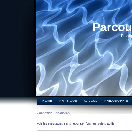
Parcou
Physiq
HOME
PHYSIQUE
CALCUL
PHILOSOPHIE
Connexion
Inscription
Voir les messages sans réponse
|
Voir les sujets actifs