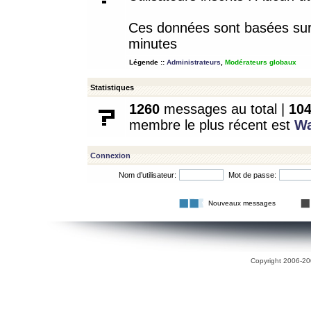
Ces données sont basées sur l
minutes
Légende ::
Administrateurs
,
Modérateurs globaux
Statistiques
1260
messages au total |
10
membre le plus récent est
W
Connexion
Nom d’utilisateur:
Mot de passe:
Nouveaux messages
Copyright 2006-200