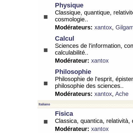
Physique
Classique, quantique, relativit
cosmologie..
Modérateurs:
xantox
,
Gilga
Calcul
Sciences de l'information, co
calculabilité..
Modérateur:
xantox
Philosophie
Philosophie de l'esprit, épist
philosophie des sciences..
Modérateurs:
xantox
,
Ache
Italiano
Fisica
Classica, quantica, relatività,
Modérateur:
xantox