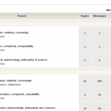
Mar
Forum
Sujets
Messages
m, relativity, cosmology..
1
1
ntox
, complexity, computability..
1
1
ntox
nd, epistemology, philosophy of science..
0
0
ntox
que, relativité, cosmologie..
61
595
antox
,
Gilgamesh
ormation, complexité, calculabilité..
4
19
ntox
esprit, épistemologie, philosophie des sciences..
16
94