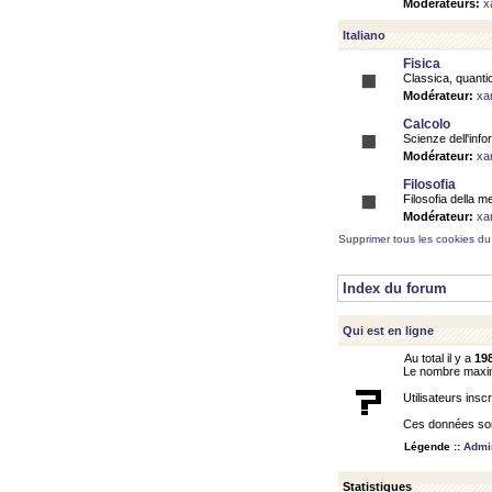
Modérateurs:
x
Italiano
Fisica
Classica, quantic
Modérateur:
xa
Calcolo
Scienze dell'info
Modérateur:
xa
Filosofia
Filosofia della m
Modérateur:
xa
Supprimer tous les cookies du
Index du forum
Qui est en ligne
Au total il y a
19
Le nombre maximu
Utilisateurs inscr
Ces données sont
Légende ::
Admin
Statistiques