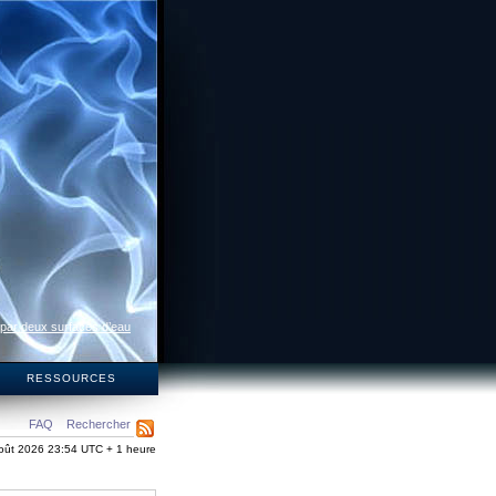
 par deux surfaces d’eau
S
RESSOURCES
FAQ
Rechercher
oût 2026 23:54 UTC + 1 heure