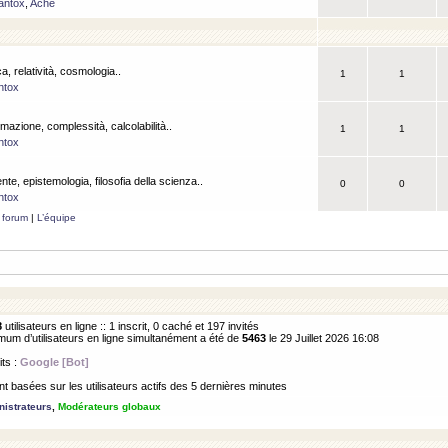
antox
,
Ache
a, relatività, cosmologia..
1
1
ntox
rmazione, complessità, calcolabilità..
1
1
ntox
ente, epistemologia, filosofia della scienza..
0
0
ntox
 forum
|
L’équipe
8
utilisateurs en ligne :: 1 inscrit, 0 caché et 197 invités
m d’utilisateurs en ligne simultanément a été de
5463
le 29 Juillet 2026 16:08
its :
Google [Bot]
 basées sur les utilisateurs actifs des 5 dernières minutes
istrateurs
,
Modérateurs globaux