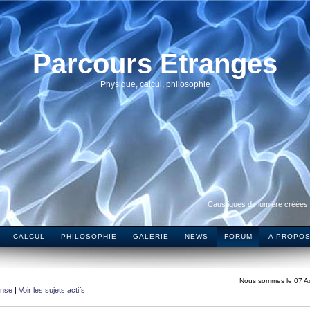
Parcours Etranges
Physique, calcul, philosophie
Caustiques de lumière créées
CALCUL
PHILOSOPHIE
GALERIE
NEWS
FORUM
A PROPO
Nous sommes le 07 A
onse
|
Voir les sujets actifs