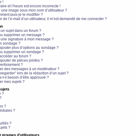
e !
aire et l’heure est encore incorrecte !
r une image sous mon nom d’utilisateur ?
ment puis-je le modifier ?
en de l’e-mail d’un utilisateur, il m’est demandé de me connecter ?
on
 un sujet dans un forum ?
 ou supprimer un message ?
r une signature à mon message ?
un sondage ?
ajouter plus d’options au sondage ?
ou supprimer un sondage ?
 accéder au forum ?
ajouter de pièces jointes ?
vertissement ?
ter des messages à un modérateur ?
egarder” lors de la rédaction d’un sujet ?
t-il besoin d’être approuvé ?
r mes sujets ?
sujets
e ?
?
es ?
lobales ?
uillés ?
ujets ?
t groupes d’utilisateurs