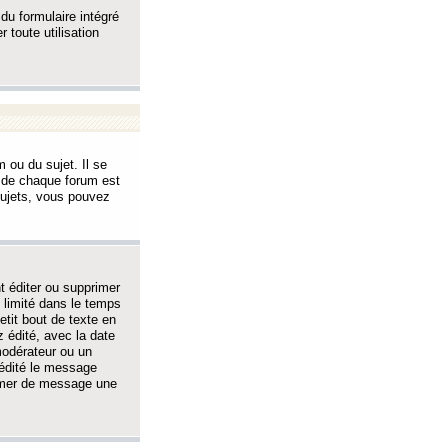
 du formulaire intégré
 toute utilisation
 ou du sujet. Il se
s de chaque forum est
sujets, vous pouvez
 éditer ou supprimer
 limité dans le temps
tit bout de texte en
 édité, avec la date
 modérateur ou un
 édité le message
rimer de message une