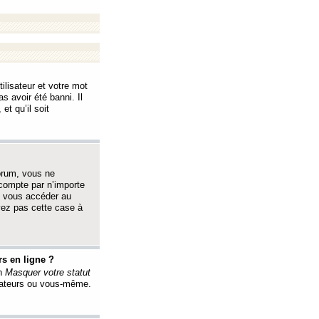
ilisateur et votre mot
s avoir été banni. Il
et qu’il soit
orum, vous ne
 compte par n’importe
i vous accéder au
oyez pas cette case à
s en ligne ?
on
Masquer votre statut
érateurs ou vous-même.