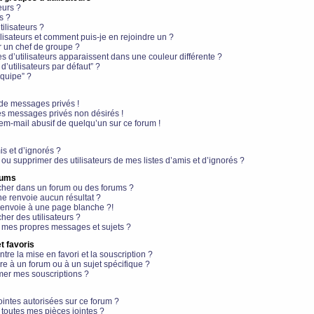
eurs ?
s ?
ilisateurs ?
lisateurs et comment puis-je en rejoindre un ?
 un chef de groupe ?
s d’utilisateurs apparaissent dans une couleur différente ?
’utilisateurs par défaut” ?
équipe” ?
de messages privés !
es messages privés non désirés !
em-mail abusif de quelqu’un sur ce forum !
is et d’ignorés ?
ou supprimer des utilisateurs de mes listes d’amis et d’ignorés ?
rums
her dans un forum ou des forums ?
e renvoie aucun résultat ?
envoie à une page blanche ?!
er des utilisateurs ?
 mes propres messages et sujets ?
t favoris
ntre la mise en favori et la souscription ?
e à un forum ou à un sujet spécifique ?
er mes souscriptions ?
ointes autorisées sur ce forum ?
toutes mes pièces jointes ?