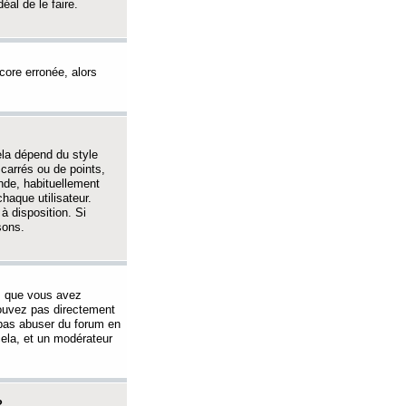
éal de le faire.
ncore erronée, alors
ela dépend du style
 carrés ou de points,
nde, habituellement
haque utilisateur.
à disposition. Si
sons.
s que vous avez
 pouvez pas directement
 pas abuser du forum en
ela, et un modérateur
?