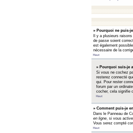
» Pourquoi ne puis-j
Il y a plusieurs raison
de passe soient correct
est également possible q
nécessaire de la corrige
Haut
» Pourquoi suis-je
Si vous ne cochez p
resterez connecté que
qui. Pour rester con
forum par un ordinate
cocher, cela signifie 
Haut
» Comment puis-je em
Dans le Panneau de Con
en ligne
, si vous activ
Vous serez compté com
Haut