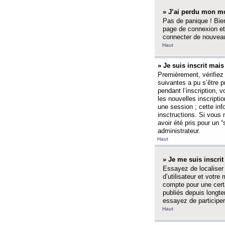
» J’ai perdu mon mo
Pas de panique ! Bien
page de connexion et
connecter de nouvea
Haut
» Je suis inscrit mai
Premièrement, vérifiez 
suivantes a pu s’être 
pendant l’inscription,
les nouvelles inscripti
une session ; cette inf
insctructions. Si vous 
avoir été pris pour un 
administrateur.
Haut
» Je me suis inscri
Essayez de localiser 
d’utilisateur et votr
compte pour une certa
publiés depuis longte
essayez de participe
Haut