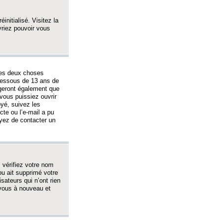
initialisé. Visitez la
vriez pouvoir vous
 des deux choses
-dessous de 13 ans de
igeront également que
vous puissiez ouvrir
oyé, suivez les
cte ou l’e-mail a pu
ayez de contacter un
, vérifiez votre nom
ou ait supprimé votre
sateurs qui n’ont rien
z-vous à nouveau et