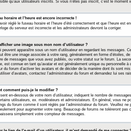
ible qu’aux utilisateurs inscrits. Si vous n’êtes pas inscrit, c’est le moment id
au horaire et l’heure est encore incorrecte !
avoir réglé le fuseau horaire et l’heure d’été correctement et que l’heure est e
rloge du serveur est incorrecte et les administrateurs devront la corriger.
fficher une image sous mon nom d’utilisateur ?
ui peuvent apparaître sous un nom d’utilisateur en regardant les messages. C
peut être une image associée à votre rang, généralement en forme d’étoiles, de
bre de messages que vous avez publiés, ou votre statut sur le forum. La seco
, est connue en tant qu’avatar et est généralement unique ou personnelle à c
ur du forum d’activer les avatars et de décider de la manière dont ils sont mis 
iliser d’avatars, contactez l’administrateur du forum et demandez lui ses rai
et comment puis-je le modifier ?
ssent en-dessous de votre nom d’utilisateur, indiquent le nombre de message
certains utilisateurs, ex. modérateurs et administateurs. En général, vous ne
angs du forum comme il sont réglés par l’administrateur du forum. Veuillez ne
 seulement pour augmenter votre rang. Beaucoup de forums ne toléreront pas c
abaissera simplement votre compteur de messages.
r le lien de l’e-mail d’un utilisateur, il m’est demandé de me connecter 