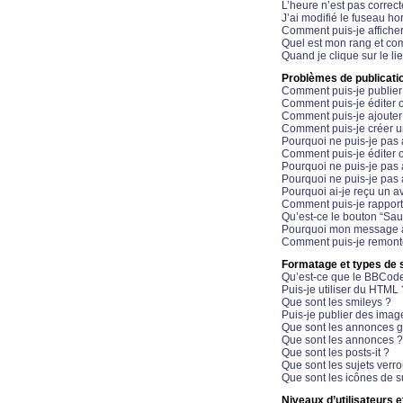
L’heure n’est pas correct
J’ai modifié le fuseau hor
Comment puis-je affiche
Quel est mon rang et com
Quand je clique sur le li
Problèmes de publicati
Comment puis-je publier
Comment puis-je éditer
Comment puis-je ajoute
Comment puis-je créer 
Pourquoi ne puis-je pas 
Comment puis-je éditer 
Pourquoi ne puis-je pas
Pourquoi ne puis-je pas 
Pourquoi ai-je reçu un a
Comment puis-je rappor
Qu’est-ce le bouton “Sauv
Pourquoi mon message a-
Comment puis-je remonte
Formatage et types de 
Qu’est-ce que le BBCod
Puis-je utiliser du HTML 
Que sont les smileys ?
Puis-je publier des imag
Que sont les annonces g
Que sont les annonces ?
Que sont les posts-it ?
Que sont les sujets verro
Que sont les icônes de s
Niveaux d’utilisateurs e