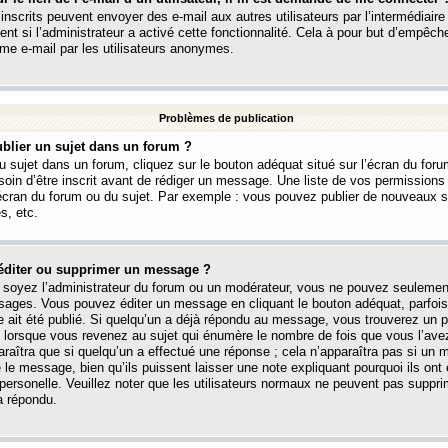
 inscrits peuvent envoyer des e-mail aux autres utilisateurs par l’intermédiaire
ent si l’administrateur a activé cette fonctionnalité. Cela à pour but d’empêcher
me e-mail par les utilisateurs anonymes.
Problèmes de publication
blier un sujet dans un forum ?
 sujet dans un forum, cliquez sur le bouton adéquat situé sur l’écran du forum
oin d’être inscrit avant de rédiger un message. Une liste de vos permission
’écran du forum ou du sujet. Par exemple : vous pouvez publier de nouveaux 
s, etc.
éditer ou supprimer un message ?
soyez l’administrateur du forum ou un modérateur, vous ne pouvez seulement
ages. Vous pouvez éditer un message en cliquant le bouton adéquat, parfois
ait été publié. Si quelqu’un a déjà répondu au message, vous trouverez un pe
orsque vous revenez au sujet qui énumère le nombre de fois que vous l’avez
paraîtra que si quelqu’un a effectué une réponse ; cela n’apparaîtra pas si un
é le message, bien qu’ils puissent laisser une note expliquant pourquoi ils ont
 personelle. Veuillez noter que les utilisateurs normaux ne peuvent pas supp
a répondu.