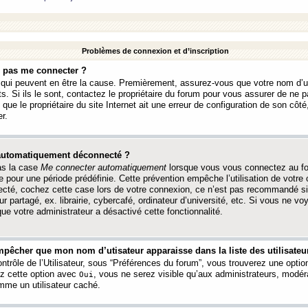
Problèmes de connexion et d’inscription
e pas me connecter ?
s qui peuvent en être la cause. Premièrement, assurez-vous que votre nom d’ut
s. Si ils le sont, contactez le propriétaire du forum pour vous assurer de ne pa
ue le propriétaire du site Internet ait une erreur de configuration de son côté, 
r.
 automatiquement déconnecté ?
as la case
Me connecter automatiquement
lorsque vous vous connectez au f
 pour une période prédéfinie. Cette prévention empêche l’utilisation de votre
necté, cochez cette case lors de votre connexion, ce n’est pas recommandé s
ur partagé, ex. librairie, cybercafé, ordinateur d’université, etc. Si vous ne v
que votre administrateur a désactivé cette fonctionnalité.
pêcher que mon nom d’utisateur apparaisse dans la liste des utilisateur
trôle de l’Utilisateur, sous “Préférences du forum”, vous trouverez une opti
ez cette option avec
, vous ne serez visible qu’aux administrateurs, mod
Oui
me un utilisateur caché.