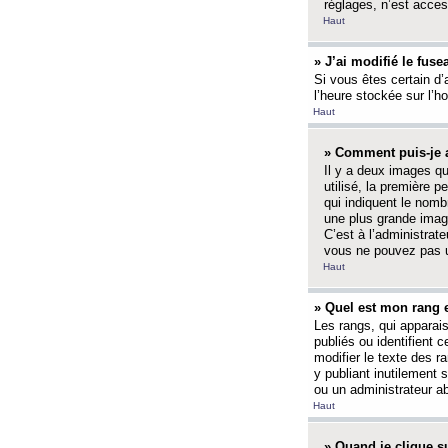
réglages, n’est access
Haut
» J’ai modifié le fuse
Si vous êtes certain d’
l’heure stockée sur l’ho
Haut
» Comment puis-je a
Il y a deux images q
utilisé, la première 
qui indiquent le nom
une plus grande image
C’est à l’administrate
vous ne pouvez pas ut
Haut
» Quel est mon rang 
Les rangs, qui apparai
publiés ou identifient 
modifier le texte des r
y publiant inutilement
ou un administrateur 
Haut
» Quand je clique su