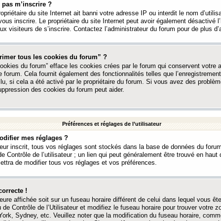
 pas m’inscrire ?
ropriétaire du site Internet ait banni votre adresse IP ou interdit le nom d’utili
vous inscrire. Le propriétaire du site Internet peut avoir également désactivé l’
 visiteurs de s’inscrire. Contactez l’administrateur du forum pour de plus d’
rimer tous les cookies du forum” ?
ookies du forum” efface les cookies crées par le forum qui conservent votre au
e forum. Cela fournit également des fonctionnalités telles que l’enregistrement
u, si cela a été activé par le propriétaire du forum. Si vous avez des probl
uppression des cookies du forum peut aider.
Préférences et réglages de l’utilisateur
difier mes réglages ?
teur inscrit, tous vos réglages sont stockés dans la base de données du forum
e Contrôle de l’utilisateur ; un lien qui peut généralement être trouvé en hau
tra de modifier tous vos réglages et vos préférences.
correcte !
heure affichée soit sur un fuseau horaire différent de celui dans lequel vous ête
 de Contrôle de l’Utilisateur et modifiez le fuseau horaire pour trouver votre z
ork, Sydney, etc. Veuillez noter que la modification du fuseau horaire, comm