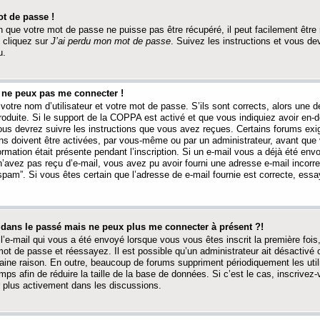
t de passe !
 que votre mot de passe ne puisse pas être récupéré, il peut facilement être ré
 cliquez sur
J’ai perdu mon mot de passe
. Suivez les instructions et vous de
u.
s ne peux pas me connecter !
votre nom d’utilisateur et votre mot de passe. S’ils sont corrects, alors une
produite. Si le support de la COPPA est activé et que vous indiquiez avoir en
 vous devrez suivre les instructions que vous avez reçues. Certains forums ex
ons doivent être activées, par vous-même ou par un administrateur, avant que 
ormation était présente pendant l’inscription. Si un e-mail vous a déjà été env
n’avez pas reçu d’e-mail, vous avez pu avoir fourni une adresse e-mail incorre
“spam”. Si vous êtes certain que l’adresse de e-mail fournie est correcte, ess
t dans le passé mais ne peux plus me connecter à présent ?!
l’e-mail qui vous a été envoyé lorsque vous vous êtes inscrit la première fois
e mot de passe et réessayez. Il est possible qu’un administrateur ait désactivé 
ine raison. En outre, beaucoup de forums suppriment périodiquement les utili
mps afin de réduire la taille de la base de données. Si c’est le cas, inscrive
r plus activement dans les discussions.