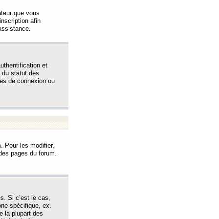
sateur que vous
inscription afin
assistance.
thentification et
 du statut des
èmes de connexion ou
. Pour les modifier,
t des pages du forum.
s. Si c’est le cas,
one spécifique, ex.
e la plupart des