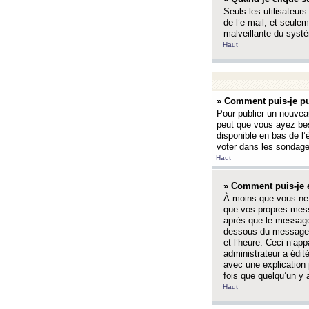
Seuls les utilisateurs
de l’e-mail, et seulem
malveillante du systè
Haut
» Comment puis-je pu
Pour publier un nouveau
peut que vous ayez bes
disponible en bas de l
voter dans les sondage
Haut
» Comment puis-je 
À moins que vous ne 
que vos propres mess
après que le message 
dessous du message l
et l’heure. Ceci n’ap
administrateur a édit
avec une explication
fois que quelqu’un y 
Haut