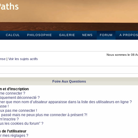
CALCUL
PHILOSOPHIE
GALERIE
NEWS
FORUM
A PROPO
Nous sommes le 08 A
onse
|
Voir les sujets actifs
Foire Aux Questions
et d’inscription
 me connecter ?
tiquement déconnecté ?
 que mon nom d’utisateur apparaisse dans la liste des utilisateurs en ligne ?
sse !
peux pas me connecter !
le passé mais ne peux plus me connecter à présent ?!
m’inscrire ?
ous les cookies du forum” ?
de l’utilisateur
r mes réglages ?