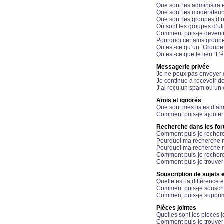
Que sont les administrat
Que sont les modérateur
Que sont les groupes d’ut
Où sont les groupes d’uti
Comment puis-je devenir
Pourquoi certains groupe
Qu’est-ce qu’un “Groupe d
Qu’est-ce que le lien “L’
Messagerie privée
Je ne peux pas envoyer 
Je continue à recevoir d
J’ai reçu un spam ou un 
Amis et ignorés
Que sont mes listes d’am
Comment puis-je ajouter 
Recherche dans les fo
Comment puis-je recherc
Pourquoi ma recherche n
Pourquoi ma recherche r
Comment puis-je recherch
Comment puis-je trouver
Souscription de sujets e
Quelle est la différence e
Comment puis-je souscrir
Comment puis-je supprim
Pièces jointes
Quelles sont les pièces j
Comment puis-je trouver 