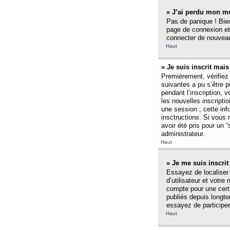
» J’ai perdu mon mo
Pas de panique ! Bien
page de connexion et
connecter de nouvea
Haut
» Je suis inscrit mai
Premièrement, vérifiez 
suivantes a pu s’être 
pendant l’inscription,
les nouvelles inscripti
une session ; cette inf
insctructions. Si vous 
avoir été pris pour un 
administrateur.
Haut
» Je me suis inscri
Essayez de localiser 
d’utilisateur et votr
compte pour une certa
publiés depuis longte
essayez de participe
Haut