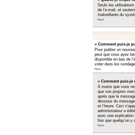
Seuls les utilisateurs
de l’e-mail, et seulem
malveillante du systè
Haut
» Comment puis-je pu
Pour publier un nouveau
peut que vous ayez bes
disponible en bas de l
voter dans les sondage
Haut
» Comment puis-je 
À moins que vous ne 
que vos propres mess
après que le message 
dessous du message l
et l’heure. Ceci n’ap
administrateur a édit
avec une explication
fois que quelqu’un y 
Haut