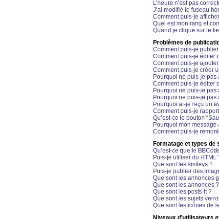
L’heure n’est pas correct
J’ai modifié le fuseau hor
Comment puis-je affiche
Quel est mon rang et com
Quand je clique sur le li
Problèmes de publicati
Comment puis-je publier
Comment puis-je éditer
Comment puis-je ajoute
Comment puis-je créer 
Pourquoi ne puis-je pas 
Comment puis-je éditer 
Pourquoi ne puis-je pas
Pourquoi ne puis-je pas 
Pourquoi ai-je reçu un a
Comment puis-je rappor
Qu’est-ce le bouton “Sauv
Pourquoi mon message a-
Comment puis-je remonte
Formatage et types de 
Qu’est-ce que le BBCod
Puis-je utiliser du HTML 
Que sont les smileys ?
Puis-je publier des imag
Que sont les annonces g
Que sont les annonces ?
Que sont les posts-it ?
Que sont les sujets verro
Que sont les icônes de s
Niveaux d’utilisateurs e