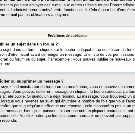
 inscrits peuvent envoyer des e-mail aux autres utilisateurs par l’intermédiaire
ent si l’administrateur a activé cette fonctionnalité. Cela à pour but d’empêcher
me e-mail par les utilisateurs anonymes.
Problèmes de publication
blier un sujet dans un forum ?
 sujet dans un forum, cliquez sur le bouton adéquat situé sur l’écran du forum
oin d’être inscrit avant de rédiger un message. Une liste de vos permission
’écran du forum ou du sujet. Par exemple : vous pouvez publier de nouveaux 
s, etc.
éditer ou supprimer un message ?
soyez l’administrateur du forum ou un modérateur, vous ne pouvez seulement
ages. Vous pouvez éditer un message en cliquant le bouton adéquat, parfois
ait été publié. Si quelqu’un a déjà répondu au message, vous trouverez un pe
orsque vous revenez au sujet qui énumère le nombre de fois que vous l’avez
paraîtra que si quelqu’un a effectué une réponse ; cela n’apparaîtra pas si un
é le message, bien qu’ils puissent laisser une note expliquant pourquoi ils ont
 personelle. Veuillez noter que les utilisateurs normaux ne peuvent pas supp
a répondu.