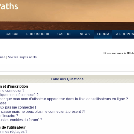
CALCUL
PHILOSOPHIE
GALERIE
NEWS
FORUM
A PROPO
Nous sommes le 08 A
onse
|
Voir les sujets actifs
Foire Aux Questions
et d’inscription
 me connecter ?
tiquement déconnecté ?
 que mon nom d’utisateur apparaisse dans la liste des utilisateurs en ligne ?
sse !
peux pas me connecter !
le passé mais ne peux plus me connecter à présent ?!
m’inscrire ?
ous les cookies du forum” ?
de l’utilisateur
r mes réglages ?