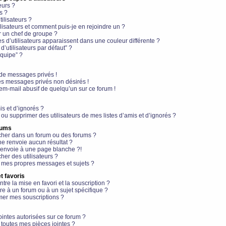
eurs ?
s ?
ilisateurs ?
lisateurs et comment puis-je en rejoindre un ?
 un chef de groupe ?
s d’utilisateurs apparaissent dans une couleur différente ?
’utilisateurs par défaut” ?
équipe” ?
de messages privés !
es messages privés non désirés !
em-mail abusif de quelqu’un sur ce forum !
is et d’ignorés ?
ou supprimer des utilisateurs de mes listes d’amis et d’ignorés ?
rums
her dans un forum ou des forums ?
e renvoie aucun résultat ?
envoie à une page blanche ?!
er des utilisateurs ?
 mes propres messages et sujets ?
t favoris
ntre la mise en favori et la souscription ?
e à un forum ou à un sujet spécifique ?
er mes souscriptions ?
ointes autorisées sur ce forum ?
toutes mes pièces jointes ?