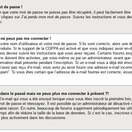
t de passe !
 que votre mot de passe ne puisse pas être récupéré, il peut facilement être ré
 cliquez sur
J’ai perdu mon mot de passe
. Suivez les instructions et vous de
u.
s ne peux pas me connecter !
votre nom d’utilisateur et votre mot de passe. S’ils sont corrects, alors une
produite. Si le support de la COPPA est activé et que vous indiquiez avoir en
 vous devrez suivre les instructions que vous avez reçues. Certains forums ex
ons doivent être activées, par vous-même ou par un administrateur, avant que 
ormation était présente pendant l’inscription. Si un e-mail vous a déjà été env
n’avez pas reçu d’e-mail, vous avez pu avoir fourni une adresse e-mail incorre
“spam”. Si vous êtes certain que l’adresse de e-mail fournie est correcte, ess
t dans le passé mais ne peux plus me connecter à présent ?!
l’e-mail qui vous a été envoyé lorsque vous vous êtes inscrit la première fois
e mot de passe et réessayez. Il est possible qu’un administrateur ait désactivé 
ine raison. En outre, beaucoup de forums suppriment périodiquement les utili
mps afin de réduire la taille de la base de données. Si c’est le cas, inscrive
r plus activement dans les discussions.