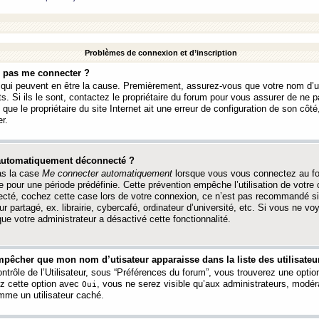
Problèmes de connexion et d’inscription
e pas me connecter ?
s qui peuvent en être la cause. Premièrement, assurez-vous que votre nom d’ut
s. Si ils le sont, contactez le propriétaire du forum pour vous assurer de ne pa
ue le propriétaire du site Internet ait une erreur de configuration de son côté, 
r.
 automatiquement déconnecté ?
as la case
Me connecter automatiquement
lorsque vous vous connectez au f
 pour une période prédéfinie. Cette prévention empêche l’utilisation de votre
necté, cochez cette case lors de votre connexion, ce n’est pas recommandé s
ur partagé, ex. librairie, cybercafé, ordinateur d’université, etc. Si vous ne v
que votre administrateur a désactivé cette fonctionnalité.
pêcher que mon nom d’utisateur apparaisse dans la liste des utilisateur
trôle de l’Utilisateur, sous “Préférences du forum”, vous trouverez une opti
ez cette option avec
, vous ne serez visible qu’aux administrateurs, mod
Oui
me un utilisateur caché.