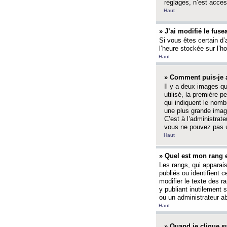
réglages, n’est access
Haut
» J’ai modifié le fuse
Si vous êtes certain d’
l’heure stockée sur l’ho
Haut
» Comment puis-je a
Il y a deux images q
utilisé, la première 
qui indiquent le nom
une plus grande image
C’est à l’administrate
vous ne pouvez pas ut
Haut
» Quel est mon rang 
Les rangs, qui apparai
publiés ou identifient 
modifier le texte des r
y publiant inutilement
ou un administrateur 
Haut
» Quand je clique su