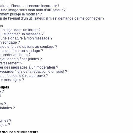
e !
aire et l’heure est encore incorrecte !
r une image sous mon nom d’utilisateur ?
ment puis-je le modifier ?
en de l’e-mail d’un utilisateur, il m’est demandé de me connecter ?
on
 un sujet dans un forum ?
 ou supprimer un message ?
r une signature à mon message ?
un sondage ?
ajouter plus d’options au sondage ?
ou supprimer un sondage ?
 accéder au forum ?
ajouter de pièces jointes ?
vertissement ?
ter des messages à un modérateur ?
egarder” lors de la rédaction d’un sujet ?
t-il besoin d’être approuvé ?
r mes sujets ?
sujets
e ?
?
es ?
lobales ?
uillés ?
ujets ?
t groupes d’utilisateurs