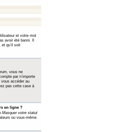
ilisateur et votre mot
s avoir été banni. Il
et qu’il soit
orum, vous ne
 compte par n’importe
i vous accéder au
oyez pas cette case à
s en ligne ?
on
Masquer votre statut
érateurs ou vous-même.