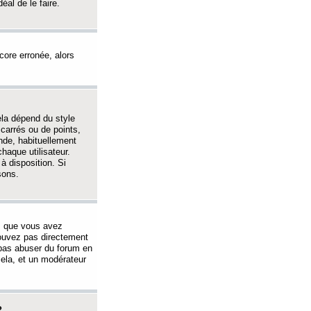
éal de le faire.
ncore erronée, alors
ela dépend du style
 carrés ou de points,
nde, habituellement
haque utilisateur.
à disposition. Si
sons.
s que vous avez
 pouvez pas directement
 pas abuser du forum en
ela, et un modérateur
?