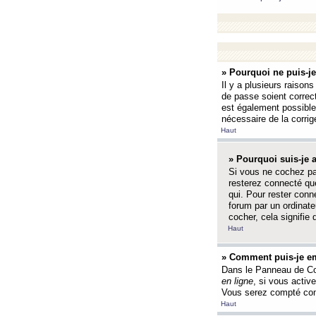
» Pourquoi ne puis-j
Il y a plusieurs raison
de passe soient correct
est également possible q
nécessaire de la corrige
Haut
» Pourquoi suis-je
Si vous ne cochez p
resterez connecté que
qui. Pour rester con
forum par un ordinate
cocher, cela signifie 
Haut
» Comment puis-je em
Dans le Panneau de Con
en ligne
, si vous activ
Vous serez compté com
Haut