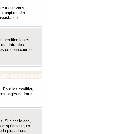
sateur que vous
inscription afin
assistance.
thentification et
 du statut des
èmes de connexion ou
. Pour les modifier,
t des pages du forum.
s. Si c’est le cas,
one spécifique, ex.
e la plupart des