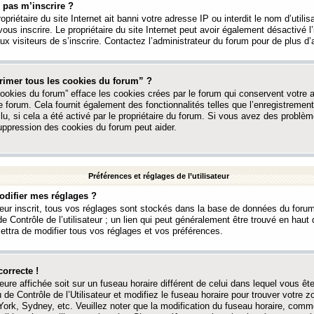
 pas m’inscrire ?
ropriétaire du site Internet ait banni votre adresse IP ou interdit le nom d’utili
vous inscrire. Le propriétaire du site Internet peut avoir également désactivé l’
 visiteurs de s’inscrire. Contactez l’administrateur du forum pour de plus d’
rimer tous les cookies du forum” ?
ookies du forum” efface les cookies crées par le forum qui conservent votre au
e forum. Cela fournit également des fonctionnalités telles que l’enregistrement
u, si cela a été activé par le propriétaire du forum. Si vous avez des probl
uppression des cookies du forum peut aider.
Préférences et réglages de l’utilisateur
difier mes réglages ?
teur inscrit, tous vos réglages sont stockés dans la base de données du forum
e Contrôle de l’utilisateur ; un lien qui peut généralement être trouvé en hau
tra de modifier tous vos réglages et vos préférences.
correcte !
heure affichée soit sur un fuseau horaire différent de celui dans lequel vous ête
 de Contrôle de l’Utilisateur et modifiez le fuseau horaire pour trouver votre z
ork, Sydney, etc. Veuillez noter que la modification du fuseau horaire, comm