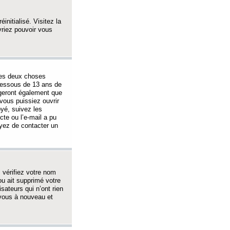
initialisé. Visitez la
vriez pouvoir vous
 des deux choses
-dessous de 13 ans de
igeront également que
vous puissiez ouvrir
oyé, suivez les
cte ou l’e-mail a pu
ayez de contacter un
, vérifiez votre nom
ou ait supprimé votre
sateurs qui n’ont rien
z-vous à nouveau et