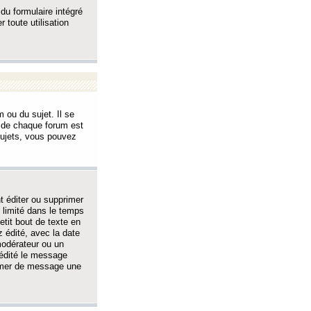
 du formulaire intégré
 toute utilisation
 ou du sujet. Il se
s de chaque forum est
sujets, vous pouvez
 éditer ou supprimer
 limité dans le temps
tit bout de texte en
 édité, avec la date
 modérateur ou un
 édité le message
rimer de message une