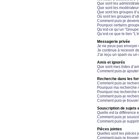
Que sont les administrat
Que sont les modérateur
Que sont les groupes d’ut
Où sont les groupes d’uti
Comment puis-je devenir
Pourquoi certains groupe
Qu’est-ce qu’un “Groupe d
Qu’est-ce que le lien “L’
Messagerie privée
Je ne peux pas envoyer 
Je continue à recevoir d
J’ai reçu un spam ou un 
Amis et ignorés
Que sont mes listes d’am
Comment puis-je ajouter 
Recherche dans les fo
Comment puis-je recherc
Pourquoi ma recherche n
Pourquoi ma recherche r
Comment puis-je recherch
Comment puis-je trouver
Souscription de sujets e
Quelle est la différence e
Comment puis-je souscrir
Comment puis-je supprim
Pièces jointes
Quelles sont les pièces j
Comment puis-je trouver 