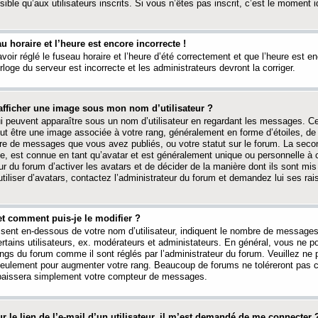
ible qu’aux utilisateurs inscrits. Si vous n’êtes pas inscrit, c’est le moment id
au horaire et l’heure est encore incorrecte !
avoir réglé le fuseau horaire et l’heure d’été correctement et que l’heure est e
rloge du serveur est incorrecte et les administrateurs devront la corriger.
fficher une image sous mon nom d’utilisateur ?
ui peuvent apparaître sous un nom d’utilisateur en regardant les messages. C
peut être une image associée à votre rang, généralement en forme d’étoiles, de
bre de messages que vous avez publiés, ou votre statut sur le forum. La seco
, est connue en tant qu’avatar et est généralement unique ou personnelle à c
ur du forum d’activer les avatars et de décider de la manière dont ils sont mis 
iliser d’avatars, contactez l’administrateur du forum et demandez lui ses rai
et comment puis-je le modifier ?
ssent en-dessous de votre nom d’utilisateur, indiquent le nombre de message
certains utilisateurs, ex. modérateurs et administateurs. En général, vous ne
angs du forum comme il sont réglés par l’administrateur du forum. Veuillez ne
 seulement pour augmenter votre rang. Beaucoup de forums ne toléreront pas c
abaissera simplement votre compteur de messages.
r le lien de l’e-mail d’un utilisateur, il m’est demandé de me connecter 