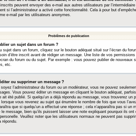
 inscrits peuvent envoyer des e-mail aux autres utilisateurs par l’intermédiaire
ent si l’administrateur a activé cette fonctionnalité. Cela à pour but d’empêcher
me e-mail par les utilisateurs anonymes.
Problèmes de publication
blier un sujet dans un forum ?
 sujet dans un forum, cliquez sur le bouton adéquat situé sur l’écran du forum
oin d’être inscrit avant de rédiger un message. Une liste de vos permission
’écran du forum ou du sujet. Par exemple : vous pouvez publier de nouveaux 
s, etc.
éditer ou supprimer un message ?
soyez l’administrateur du forum ou un modérateur, vous ne pouvez seulement
ages. Vous pouvez éditer un message en cliquant le bouton adéquat, parfois
ait été publié. Si quelqu’un a déjà répondu au message, vous trouverez un pe
orsque vous revenez au sujet qui énumère le nombre de fois que vous l’avez
paraîtra que si quelqu’un a effectué une réponse ; cela n’apparaîtra pas si un
é le message, bien qu’ils puissent laisser une note expliquant pourquoi ils ont
 personelle. Veuillez noter que les utilisateurs normaux ne peuvent pas supp
a répondu.