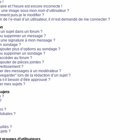
e !
aire et l’heure est encore incorrecte !
r une image sous mon nom d’utilisateur ?
ment puis-je le modifier ?
en de l’e-mail d’un utilisateur, il m’est demandé de me connecter ?
on
 un sujet dans un forum ?
 ou supprimer un message ?
r une signature à mon message ?
un sondage ?
ajouter plus d’options au sondage ?
ou supprimer un sondage ?
 accéder au forum ?
ajouter de pièces jointes ?
vertissement ?
ter des messages à un modérateur ?
egarder” lors de la rédaction d’un sujet ?
t-il besoin d’être approuvé ?
r mes sujets ?
sujets
e ?
?
es ?
lobales ?
uillés ?
ujets ?
t groupes d’utilisateurs