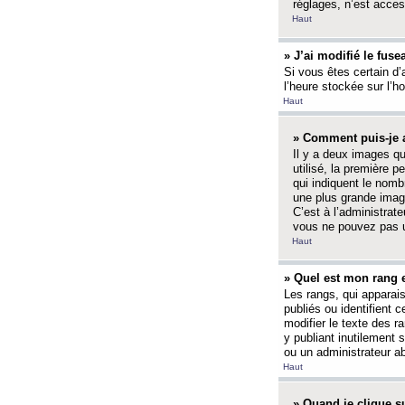
réglages, n’est access
Haut
» J’ai modifié le fuse
Si vous êtes certain d’
l’heure stockée sur l’ho
Haut
» Comment puis-je a
Il y a deux images q
utilisé, la première 
qui indiquent le nom
une plus grande image
C’est à l’administrate
vous ne pouvez pas ut
Haut
» Quel est mon rang 
Les rangs, qui apparai
publiés ou identifient 
modifier le texte des r
y publiant inutilement
ou un administrateur 
Haut
» Quand je clique su