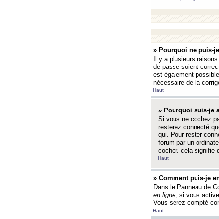
» Pourquoi ne puis-j
Il y a plusieurs raison
de passe soient correct
est également possible q
nécessaire de la corrige
Haut
» Pourquoi suis-je
Si vous ne cochez p
resterez connecté que
qui. Pour rester con
forum par un ordinate
cocher, cela signifie 
Haut
» Comment puis-je em
Dans le Panneau de Con
en ligne
, si vous activ
Vous serez compté com
Haut