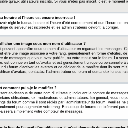
ible qu’aux utilisateurs inscrits. Si vous n’êtes pas inscrit, c’est le moment id
au horaire et l’heure est encore incorrecte !
avoir réglé le fuseau horaire et l’heure d’été correctement et que l’heure est e
rloge du serveur est incorrecte et les administrateurs devront la corriger.
fficher une image sous mon nom d’utilisateur ?
ui peuvent apparaître sous un nom d’utilisateur en regardant les messages. C
peut être une image associée à votre rang, généralement en forme d’étoiles, de
bre de messages que vous avez publiés, ou votre statut sur le forum. La seco
, est connue en tant qu’avatar et est généralement unique ou personnelle à c
ur du forum d’activer les avatars et de décider de la manière dont ils sont mis 
iliser d’avatars, contactez l’administrateur du forum et demandez lui ses rai
et comment puis-je le modifier ?
ssent en-dessous de votre nom d’utilisateur, indiquent le nombre de message
certains utilisateurs, ex. modérateurs et administateurs. En général, vous ne
angs du forum comme il sont réglés par l’administrateur du forum. Veuillez ne
 seulement pour augmenter votre rang. Beaucoup de forums ne toléreront pas c
abaissera simplement votre compteur de messages.
r le lien de l’e-mail d’un utilisateur, il m’est demandé de me connecter 