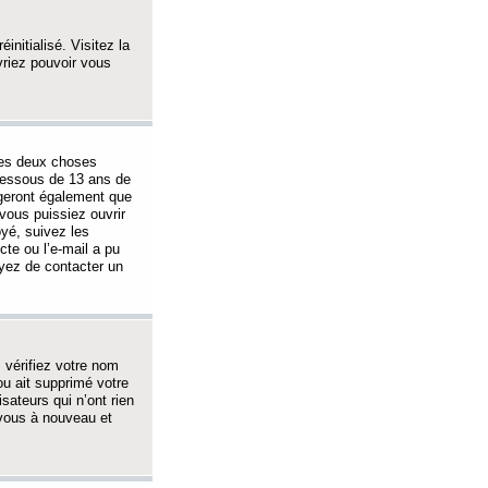
initialisé. Visitez la
vriez pouvoir vous
 des deux choses
-dessous de 13 ans de
igeront également que
vous puissiez ouvrir
oyé, suivez les
cte ou l’e-mail a pu
ayez de contacter un
, vérifiez votre nom
ou ait supprimé votre
sateurs qui n’ont rien
z-vous à nouveau et