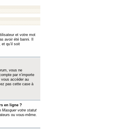
ilisateur et votre mot
s avoir été banni. Il
et qu’il soit
orum, vous ne
 compte par n’importe
i vous accéder au
oyez pas cette case à
s en ligne ?
on
Masquer votre statut
érateurs ou vous-même.