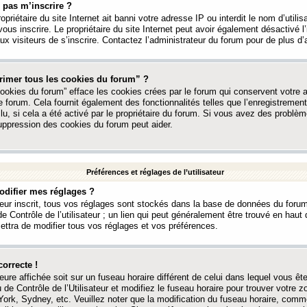
 pas m’inscrire ?
ropriétaire du site Internet ait banni votre adresse IP ou interdit le nom d’utili
vous inscrire. Le propriétaire du site Internet peut avoir également désactivé l’
 visiteurs de s’inscrire. Contactez l’administrateur du forum pour de plus d’
rimer tous les cookies du forum” ?
ookies du forum” efface les cookies crées par le forum qui conservent votre au
e forum. Cela fournit également des fonctionnalités telles que l’enregistrement
u, si cela a été activé par le propriétaire du forum. Si vous avez des probl
uppression des cookies du forum peut aider.
Préférences et réglages de l’utilisateur
difier mes réglages ?
teur inscrit, tous vos réglages sont stockés dans la base de données du forum
e Contrôle de l’utilisateur ; un lien qui peut généralement être trouvé en hau
tra de modifier tous vos réglages et vos préférences.
correcte !
heure affichée soit sur un fuseau horaire différent de celui dans lequel vous ête
 de Contrôle de l’Utilisateur et modifiez le fuseau horaire pour trouver votre z
ork, Sydney, etc. Veuillez noter que la modification du fuseau horaire, comm