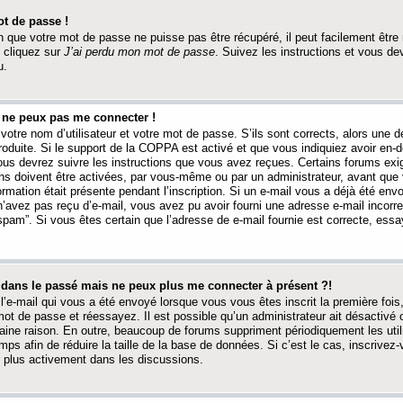
t de passe !
 que votre mot de passe ne puisse pas être récupéré, il peut facilement être ré
 cliquez sur
J’ai perdu mon mot de passe
. Suivez les instructions et vous de
u.
s ne peux pas me connecter !
votre nom d’utilisateur et votre mot de passe. S’ils sont corrects, alors une
produite. Si le support de la COPPA est activé et que vous indiquiez avoir en
 vous devrez suivre les instructions que vous avez reçues. Certains forums ex
ons doivent être activées, par vous-même ou par un administrateur, avant que 
ormation était présente pendant l’inscription. Si un e-mail vous a déjà été env
n’avez pas reçu d’e-mail, vous avez pu avoir fourni une adresse e-mail incorre
“spam”. Si vous êtes certain que l’adresse de e-mail fournie est correcte, ess
t dans le passé mais ne peux plus me connecter à présent ?!
l’e-mail qui vous a été envoyé lorsque vous vous êtes inscrit la première fois
e mot de passe et réessayez. Il est possible qu’un administrateur ait désactivé 
ine raison. En outre, beaucoup de forums suppriment périodiquement les utili
mps afin de réduire la taille de la base de données. Si c’est le cas, inscrive
r plus activement dans les discussions.