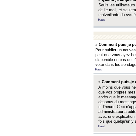
Seuls les utilisateurs
de l’e-mail, et seulem
malveillante du systè
Haut
» Comment puis-je pu
Pour publier un nouveau
peut que vous ayez bes
disponible en bas de l
voter dans les sondage
Haut
» Comment puis-je 
À moins que vous ne 
que vos propres mess
après que le message 
dessous du message l
et l’heure. Ceci n’ap
administrateur a édit
avec une explication
fois que quelqu’un y 
Haut