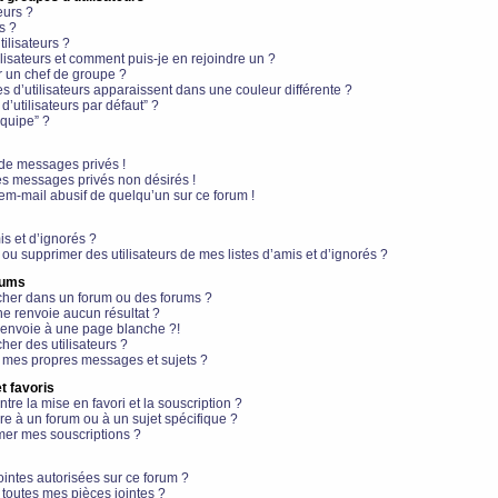
eurs ?
s ?
ilisateurs ?
lisateurs et comment puis-je en rejoindre un ?
 un chef de groupe ?
s d’utilisateurs apparaissent dans une couleur différente ?
’utilisateurs par défaut” ?
équipe” ?
de messages privés !
es messages privés non désirés !
em-mail abusif de quelqu’un sur ce forum !
is et d’ignorés ?
ou supprimer des utilisateurs de mes listes d’amis et d’ignorés ?
rums
her dans un forum ou des forums ?
e renvoie aucun résultat ?
envoie à une page blanche ?!
er des utilisateurs ?
 mes propres messages et sujets ?
t favoris
ntre la mise en favori et la souscription ?
e à un forum ou à un sujet spécifique ?
er mes souscriptions ?
ointes autorisées sur ce forum ?
toutes mes pièces jointes ?