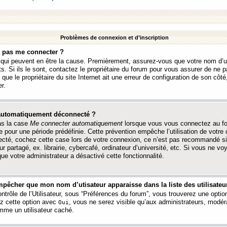
Problèmes de connexion et d’inscription
e pas me connecter ?
s qui peuvent en être la cause. Premièrement, assurez-vous que votre nom d’ut
s. Si ils le sont, contactez le propriétaire du forum pour vous assurer de ne pa
ue le propriétaire du site Internet ait une erreur de configuration de son côté, 
r.
 automatiquement déconnecté ?
as la case
Me connecter automatiquement
lorsque vous vous connectez au f
 pour une période prédéfinie. Cette prévention empêche l’utilisation de votre
necté, cochez cette case lors de votre connexion, ce n’est pas recommandé s
ur partagé, ex. librairie, cybercafé, ordinateur d’université, etc. Si vous ne v
que votre administrateur a désactivé cette fonctionnalité.
pêcher que mon nom d’utisateur apparaisse dans la liste des utilisateur
trôle de l’Utilisateur, sous “Préférences du forum”, vous trouverez une opti
ez cette option avec
, vous ne serez visible qu’aux administrateurs, mod
Oui
me un utilisateur caché.