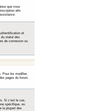
sateur que vous
inscription afin
assistance.
thentification et
 du statut des
èmes de connexion ou
. Pour les modifier,
t des pages du forum.
s. Si c’est le cas,
one spécifique, ex.
e la plupart des