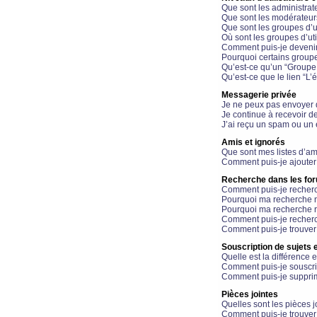
Que sont les administrat
Que sont les modérateur
Que sont les groupes d’ut
Où sont les groupes d’uti
Comment puis-je devenir
Pourquoi certains groupe
Qu’est-ce qu’un “Groupe d
Qu’est-ce que le lien “L’
Messagerie privée
Je ne peux pas envoyer 
Je continue à recevoir d
J’ai reçu un spam ou un 
Amis et ignorés
Que sont mes listes d’am
Comment puis-je ajouter 
Recherche dans les fo
Comment puis-je recherc
Pourquoi ma recherche n
Pourquoi ma recherche r
Comment puis-je recherch
Comment puis-je trouver
Souscription de sujets e
Quelle est la différence e
Comment puis-je souscrir
Comment puis-je supprim
Pièces jointes
Quelles sont les pièces j
Comment puis-je trouver 