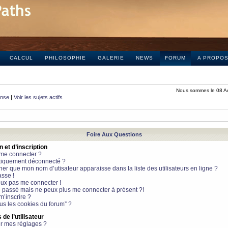
CALCUL
PHILOSOPHIE
GALERIE
NEWS
FORUM
A PROPO
Nous sommes le 08 A
onse
|
Voir les sujets actifs
Foire Aux Questions
et d’inscription
 me connecter ?
tiquement déconnecté ?
 que mon nom d’utisateur apparaisse dans la liste des utilisateurs en ligne ?
sse !
peux pas me connecter !
le passé mais ne peux plus me connecter à présent ?!
m’inscrire ?
ous les cookies du forum” ?
de l’utilisateur
r mes réglages ?