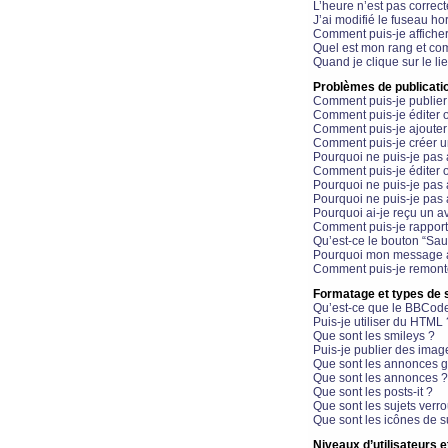
L’heure n’est pas correct
J’ai modifié le fuseau hor
Comment puis-je affiche
Quel est mon rang et com
Quand je clique sur le li
Problèmes de publicati
Comment puis-je publier
Comment puis-je éditer
Comment puis-je ajoute
Comment puis-je créer 
Pourquoi ne puis-je pas 
Comment puis-je éditer 
Pourquoi ne puis-je pas
Pourquoi ne puis-je pas 
Pourquoi ai-je reçu un a
Comment puis-je rappor
Qu’est-ce le bouton “Sauv
Pourquoi mon message a-
Comment puis-je remonte
Formatage et types de 
Qu’est-ce que le BBCod
Puis-je utiliser du HTML 
Que sont les smileys ?
Puis-je publier des imag
Que sont les annonces g
Que sont les annonces ?
Que sont les posts-it ?
Que sont les sujets verro
Que sont les icônes de s
Niveaux d’utilisateurs e