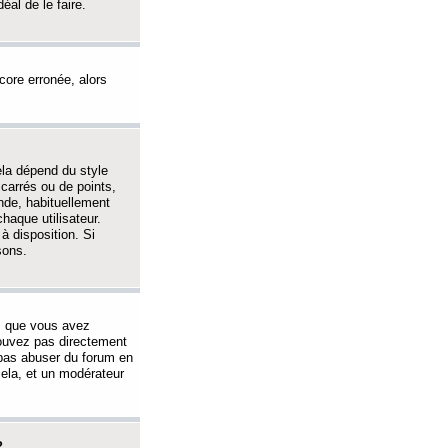
éal de le faire.
ncore erronée, alors
ela dépend du style
 carrés ou de points,
nde, habituellement
haque utilisateur.
à disposition. Si
sons.
s que vous avez
 pouvez pas directement
 pas abuser du forum en
ela, et un modérateur
?