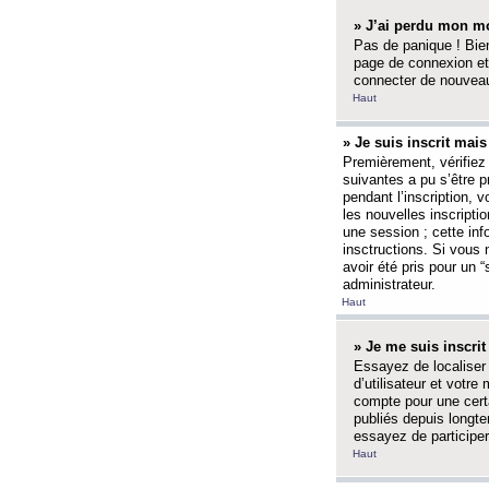
» J’ai perdu mon mo
Pas de panique ! Bien
page de connexion et
connecter de nouvea
Haut
» Je suis inscrit mai
Premièrement, vérifiez 
suivantes a pu s’être 
pendant l’inscription,
les nouvelles inscripti
une session ; cette inf
insctructions. Si vous 
avoir été pris pour un 
administrateur.
Haut
» Je me suis inscri
Essayez de localiser 
d’utilisateur et votr
compte pour une certa
publiés depuis longte
essayez de participe
Haut