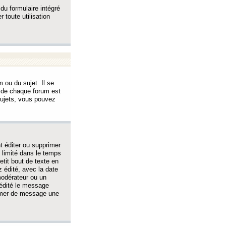
 du formulaire intégré
 toute utilisation
 ou du sujet. Il se
s de chaque forum est
sujets, vous pouvez
 éditer ou supprimer
 limité dans le temps
tit bout de texte en
 édité, avec la date
 modérateur ou un
 édité le message
rimer de message une