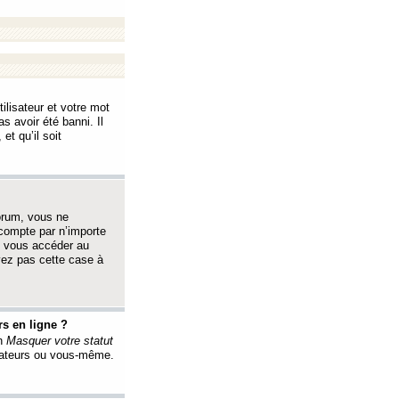
ilisateur et votre mot
s avoir été banni. Il
et qu’il soit
orum, vous ne
 compte par n’importe
i vous accéder au
oyez pas cette case à
s en ligne ?
on
Masquer votre statut
érateurs ou vous-même.