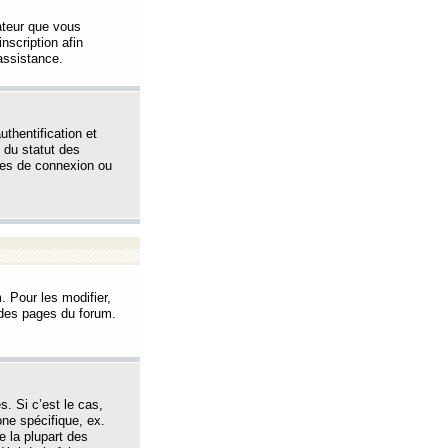
sateur que vous
inscription afin
assistance.
thentification et
 du statut des
èmes de connexion ou
. Pour les modifier,
t des pages du forum.
s. Si c’est le cas,
one spécifique, ex.
e la plupart des