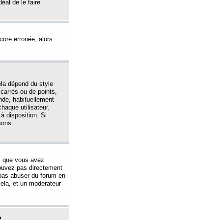
éal de le faire.
ncore erronée, alors
ela dépend du style
 carrés ou de points,
nde, habituellement
haque utilisateur.
à disposition. Si
sons.
s que vous avez
 pouvez pas directement
 pas abuser du forum en
ela, et un modérateur
?