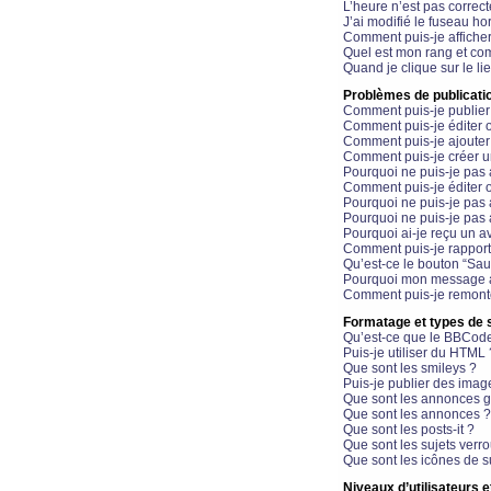
L’heure n’est pas correct
J’ai modifié le fuseau hor
Comment puis-je affiche
Quel est mon rang et com
Quand je clique sur le li
Problèmes de publicati
Comment puis-je publier
Comment puis-je éditer
Comment puis-je ajoute
Comment puis-je créer 
Pourquoi ne puis-je pas 
Comment puis-je éditer 
Pourquoi ne puis-je pas
Pourquoi ne puis-je pas 
Pourquoi ai-je reçu un a
Comment puis-je rappor
Qu’est-ce le bouton “Sauv
Pourquoi mon message a-
Comment puis-je remonte
Formatage et types de 
Qu’est-ce que le BBCod
Puis-je utiliser du HTML 
Que sont les smileys ?
Puis-je publier des imag
Que sont les annonces g
Que sont les annonces ?
Que sont les posts-it ?
Que sont les sujets verro
Que sont les icônes de s
Niveaux d’utilisateurs e