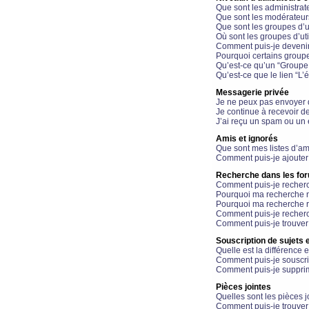
Que sont les administrat
Que sont les modérateur
Que sont les groupes d’ut
Où sont les groupes d’uti
Comment puis-je devenir
Pourquoi certains groupe
Qu’est-ce qu’un “Groupe d
Qu’est-ce que le lien “L’
Messagerie privée
Je ne peux pas envoyer 
Je continue à recevoir d
J’ai reçu un spam ou un 
Amis et ignorés
Que sont mes listes d’am
Comment puis-je ajouter 
Recherche dans les fo
Comment puis-je recherc
Pourquoi ma recherche n
Pourquoi ma recherche r
Comment puis-je recherch
Comment puis-je trouver
Souscription de sujets e
Quelle est la différence e
Comment puis-je souscrir
Comment puis-je supprim
Pièces jointes
Quelles sont les pièces j
Comment puis-je trouver 