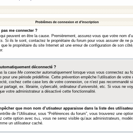
Problèmes de connexion et d’inscription
e pas me connecter ?
s qui peuvent en être la cause. Premièrement, assurez-vous que votre nom d’ut
s. Si ils le sont, contactez le propriétaire du forum pour vous assurer de ne pa
ue le propriétaire du site Internet ait une erreur de configuration de son côté, 
r.
 automatiquement déconnecté ?
as la case
Me connecter automatiquement
lorsque vous vous connectez au f
 pour une période prédéfinie. Cette prévention empêche l’utilisation de votre
necté, cochez cette case lors de votre connexion, ce n’est pas recommandé s
ur partagé, ex. librairie, cybercafé, ordinateur d’université, etc. Si vous ne v
que votre administrateur a désactivé cette fonctionnalité.
pêcher que mon nom d’utisateur apparaisse dans la liste des utilisateur
trôle de l’Utilisateur, sous “Préférences du forum”, vous trouverez une opti
ez cette option avec
, vous ne serez visible qu’aux administrateurs, mod
Oui
me un utilisateur caché.