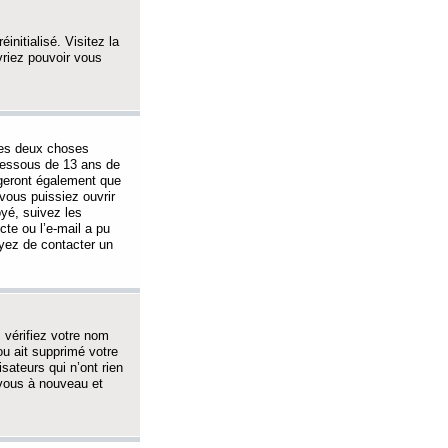
initialisé. Visitez la
vriez pouvoir vous
 des deux choses
-dessous de 13 ans de
igeront également que
vous puissiez ouvrir
oyé, suivez les
cte ou l’e-mail a pu
ayez de contacter un
, vérifiez votre nom
ou ait supprimé votre
sateurs qui n’ont rien
z-vous à nouveau et