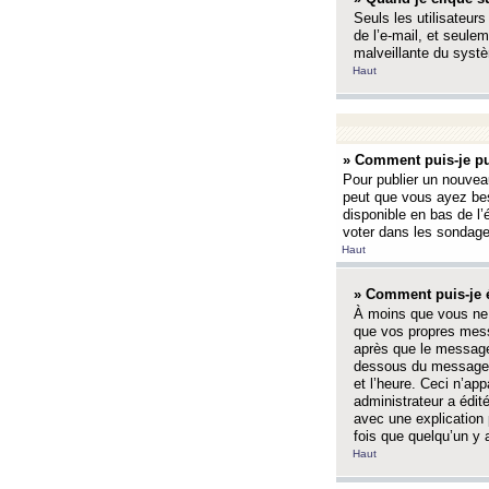
Seuls les utilisateurs
de l’e-mail, et seulem
malveillante du systè
Haut
» Comment puis-je pu
Pour publier un nouveau
peut que vous ayez bes
disponible en bas de l
voter dans les sondage
Haut
» Comment puis-je 
À moins que vous ne 
que vos propres mess
après que le message 
dessous du message l
et l’heure. Ceci n’ap
administrateur a édit
avec une explication
fois que quelqu’un y 
Haut