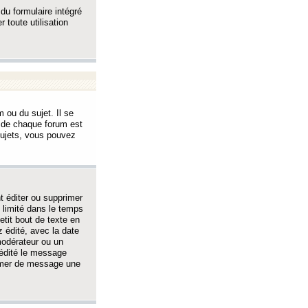
 du formulaire intégré
 toute utilisation
 ou du sujet. Il se
s de chaque forum est
sujets, vous pouvez
 éditer ou supprimer
 limité dans le temps
tit bout de texte en
 édité, avec la date
 modérateur ou un
 édité le message
rimer de message une