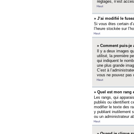
réglages, n’est access
Haut
» J’ai modifié le fuse
Si vous êtes certain d’
l’heure stockée sur l’ho
Haut
» Comment puis-je a
Il y a deux images q
utilisé, la première 
qui indiquent le nom
une plus grande image
C’est à l’administrate
vous ne pouvez pas ut
Haut
» Quel est mon rang 
Les rangs, qui apparai
publiés ou identifient 
modifier le texte des r
y publiant inutilement
ou un administrateur 
Haut
» Quand je clique su