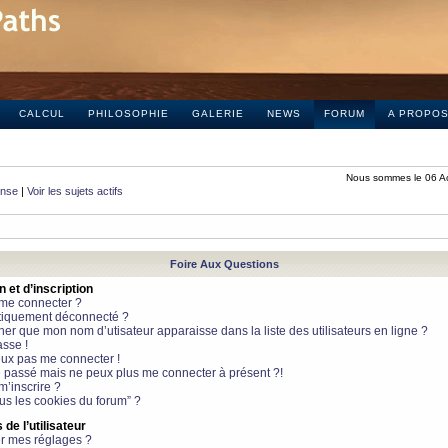
CALCUL
PHILOSOPHIE
GALERIE
NEWS
FORUM
A PROPO
Nous sommes le 06 A
onse
|
Voir les sujets actifs
Foire Aux Questions
et d’inscription
 me connecter ?
tiquement déconnecté ?
 que mon nom d’utisateur apparaisse dans la liste des utilisateurs en ligne ?
sse !
peux pas me connecter !
le passé mais ne peux plus me connecter à présent ?!
m’inscrire ?
ous les cookies du forum” ?
de l’utilisateur
r mes réglages ?