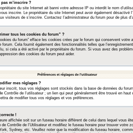
 pas m’inscrire ?
ropriétaire du site Internet ait banni votre adresse IP ou interdit le nom d’utili
vous inscrire. Le propriétaire du site Internet peut avoir également désactivé l’
 visiteurs de s’inscrire. Contactez l’administrateur du forum pour de plus d’
rimer tous les cookies du forum” ?
ookies du forum” efface les cookies crées par le forum qui conservent votre au
e forum. Cela fournit également des fonctionnalités telles que l’enregistrement
u, si cela a été activé par le propriétaire du forum. Si vous avez des probl
uppression des cookies du forum peut aider.
Préférences et réglages de l’utilisateur
difier mes réglages ?
teur inscrit, tous vos réglages sont stockés dans la base de données du forum
e Contrôle de l’utilisateur ; un lien qui peut généralement être trouvé en hau
tra de modifier tous vos réglages et vos préférences.
correcte !
heure affichée soit sur un fuseau horaire différent de celui dans lequel vous ête
 de Contrôle de l’Utilisateur et modifiez le fuseau horaire pour trouver votre z
ork, Sydney, etc. Veuillez noter que la modification du fuseau horaire, comm