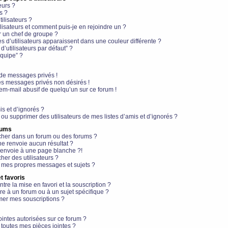
eurs ?
s ?
ilisateurs ?
lisateurs et comment puis-je en rejoindre un ?
 un chef de groupe ?
s d’utilisateurs apparaissent dans une couleur différente ?
’utilisateurs par défaut” ?
équipe” ?
de messages privés !
es messages privés non désirés !
em-mail abusif de quelqu’un sur ce forum !
is et d’ignorés ?
ou supprimer des utilisateurs de mes listes d’amis et d’ignorés ?
rums
her dans un forum ou des forums ?
e renvoie aucun résultat ?
envoie à une page blanche ?!
er des utilisateurs ?
 mes propres messages et sujets ?
t favoris
ntre la mise en favori et la souscription ?
e à un forum ou à un sujet spécifique ?
er mes souscriptions ?
ointes autorisées sur ce forum ?
toutes mes pièces jointes ?