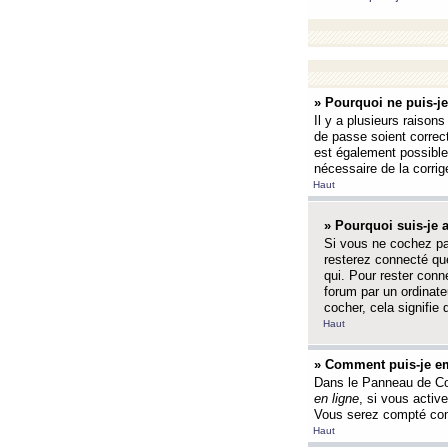
» Pourquoi ne puis-j
Il y a plusieurs raison
de passe soient correct
est également possible q
nécessaire de la corrige
Haut
» Pourquoi suis-je
Si vous ne cochez p
resterez connecté que
qui. Pour rester con
forum par un ordinate
cocher, cela signifie 
Haut
» Comment puis-je em
Dans le Panneau de Con
en ligne
, si vous activ
Vous serez compté com
Haut