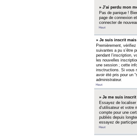
» J’ai perdu mon mo
Pas de panique ! Bien
page de connexion et
connecter de nouvea
Haut
» Je suis inscrit mai
Premièrement, vérifiez 
suivantes a pu s’être 
pendant l’inscription,
les nouvelles inscripti
une session ; cette inf
insctructions. Si vous 
avoir été pris pour un 
administrateur.
Haut
» Je me suis inscri
Essayez de localiser 
d’utilisateur et votr
compte pour une certa
publiés depuis longte
essayez de participe
Haut