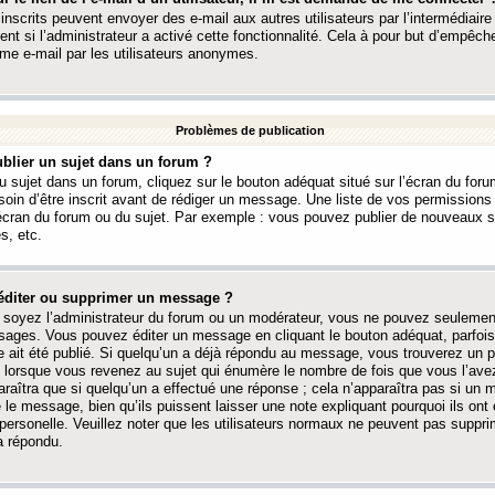
 inscrits peuvent envoyer des e-mail aux autres utilisateurs par l’intermédiaire
ent si l’administrateur a activé cette fonctionnalité. Cela à pour but d’empêcher
me e-mail par les utilisateurs anonymes.
Problèmes de publication
blier un sujet dans un forum ?
 sujet dans un forum, cliquez sur le bouton adéquat situé sur l’écran du forum
oin d’être inscrit avant de rédiger un message. Une liste de vos permission
’écran du forum ou du sujet. Par exemple : vous pouvez publier de nouveaux 
s, etc.
éditer ou supprimer un message ?
soyez l’administrateur du forum ou un modérateur, vous ne pouvez seulement
ages. Vous pouvez éditer un message en cliquant le bouton adéquat, parfois
ait été publié. Si quelqu’un a déjà répondu au message, vous trouverez un pe
orsque vous revenez au sujet qui énumère le nombre de fois que vous l’avez
paraîtra que si quelqu’un a effectué une réponse ; cela n’apparaîtra pas si un
é le message, bien qu’ils puissent laisser une note expliquant pourquoi ils ont
 personelle. Veuillez noter que les utilisateurs normaux ne peuvent pas supp
a répondu.