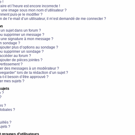
e !
aire et l’heure est encore incorrecte !
r une image sous mon nom d’utilisateur ?
ment puis-je le modifier ?
en de l’e-mail d’un utilisateur, il m’est demandé de me connecter ?
on
 un sujet dans un forum ?
 ou supprimer un message ?
r une signature à mon message ?
un sondage ?
ajouter plus d’options au sondage ?
ou supprimer un sondage ?
 accéder au forum ?
ajouter de pièces jointes ?
vertissement ?
ter des messages à un modérateur ?
egarder” lors de la rédaction d’un sujet ?
t-il besoin d’être approuvé ?
r mes sujets ?
sujets
e ?
?
es ?
lobales ?
uillés ?
ujets ?
t groupes d’utilisateurs