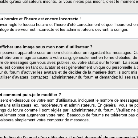
ible qu’aux utilisateurs inscrits. Si vous n’êtes pas inscrit, c’est le moment id
au horaire et l’heure est encore incorrecte !
avoir réglé le fuseau horaire et l’heure d’été correctement et que l’heure est e
rloge du serveur est incorrecte et les administrateurs devront la corriger.
fficher une image sous mon nom d’utilisateur ?
ui peuvent apparaître sous un nom d’utilisateur en regardant les messages. C
peut être une image associée à votre rang, généralement en forme d’étoiles, de
bre de messages que vous avez publiés, ou votre statut sur le forum. La seco
, est connue en tant qu’avatar et est généralement unique ou personnelle à c
ur du forum d’activer les avatars et de décider de la manière dont ils sont mis 
iliser d’avatars, contactez l’administrateur du forum et demandez lui ses rai
et comment puis-je le modifier ?
ssent en-dessous de votre nom d’utilisateur, indiquent le nombre de message
certains utilisateurs, ex. modérateurs et administateurs. En général, vous ne
angs du forum comme il sont réglés par l’administrateur du forum. Veuillez ne
 seulement pour augmenter votre rang. Beaucoup de forums ne toléreront pas c
abaissera simplement votre compteur de messages.
r le lien de l’e-mail d’un utilisateur, il m’est demandé de me connecter 