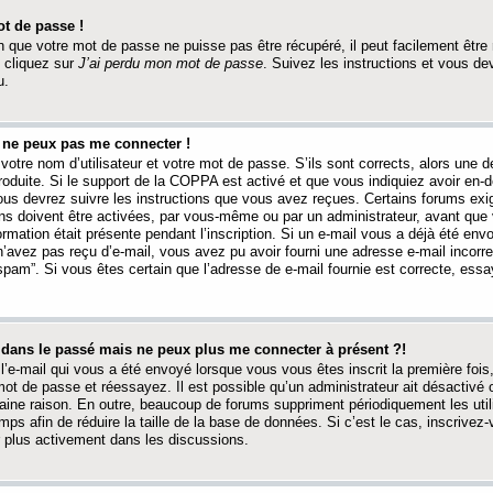
t de passe !
 que votre mot de passe ne puisse pas être récupéré, il peut facilement être ré
 cliquez sur
J’ai perdu mon mot de passe
. Suivez les instructions et vous de
u.
s ne peux pas me connecter !
votre nom d’utilisateur et votre mot de passe. S’ils sont corrects, alors une
produite. Si le support de la COPPA est activé et que vous indiquiez avoir en
 vous devrez suivre les instructions que vous avez reçues. Certains forums ex
ons doivent être activées, par vous-même ou par un administrateur, avant que 
ormation était présente pendant l’inscription. Si un e-mail vous a déjà été env
n’avez pas reçu d’e-mail, vous avez pu avoir fourni une adresse e-mail incorre
“spam”. Si vous êtes certain que l’adresse de e-mail fournie est correcte, ess
t dans le passé mais ne peux plus me connecter à présent ?!
l’e-mail qui vous a été envoyé lorsque vous vous êtes inscrit la première fois
e mot de passe et réessayez. Il est possible qu’un administrateur ait désactivé 
ine raison. En outre, beaucoup de forums suppriment périodiquement les utili
mps afin de réduire la taille de la base de données. Si c’est le cas, inscrive
r plus activement dans les discussions.