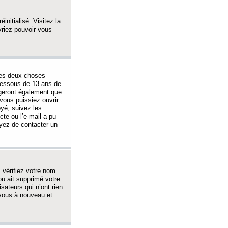
initialisé. Visitez la
vriez pouvoir vous
 des deux choses
-dessous de 13 ans de
igeront également que
vous puissiez ouvrir
oyé, suivez les
cte ou l’e-mail a pu
ayez de contacter un
, vérifiez votre nom
ou ait supprimé votre
sateurs qui n’ont rien
z-vous à nouveau et