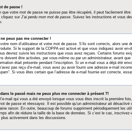
t de passe !
 que votre mot de passe ne puisse pas être récupéré, il peut facilement être ré
 cliquez sur
J’ai perdu mon mot de passe
. Suivez les instructions et vous de
u.
s ne peux pas me connecter !
votre nom d’utilisateur et votre mot de passe. S’ils sont corrects, alors une
produite. Si le support de la COPPA est activé et que vous indiquiez avoir en
 vous devrez suivre les instructions que vous avez reçues. Certains forums ex
ons doivent être activées, par vous-même ou par un administrateur, avant que 
ormation était présente pendant l’inscription. Si un e-mail vous a déjà été env
n’avez pas reçu d’e-mail, vous avez pu avoir fourni une adresse e-mail incorre
“spam”. Si vous êtes certain que l’adresse de e-mail fournie est correcte, ess
t dans le passé mais ne peux plus me connecter à présent ?!
l’e-mail qui vous a été envoyé lorsque vous vous êtes inscrit la première fois
e mot de passe et réessayez. Il est possible qu’un administrateur ait désactivé 
ine raison. En outre, beaucoup de forums suppriment périodiquement les utili
mps afin de réduire la taille de la base de données. Si c’est le cas, inscrive
r plus activement dans les discussions.