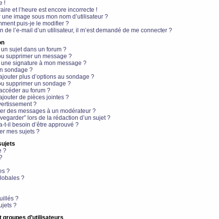
e !
aire et l’heure est encore incorrecte !
r une image sous mon nom d’utilisateur ?
ment puis-je le modifier ?
en de l’e-mail d’un utilisateur, il m’est demandé de me connecter ?
on
 un sujet dans un forum ?
 ou supprimer un message ?
r une signature à mon message ?
un sondage ?
ajouter plus d’options au sondage ?
ou supprimer un sondage ?
 accéder au forum ?
ajouter de pièces jointes ?
vertissement ?
ter des messages à un modérateur ?
egarder” lors de la rédaction d’un sujet ?
t-il besoin d’être approuvé ?
r mes sujets ?
sujets
e ?
?
es ?
lobales ?
uillés ?
ujets ?
t groupes d’utilisateurs