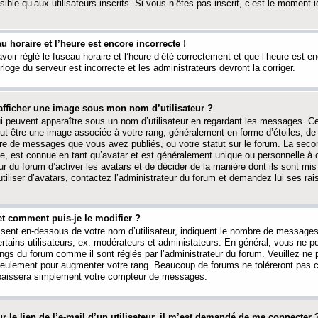
ible qu’aux utilisateurs inscrits. Si vous n’êtes pas inscrit, c’est le moment id
au horaire et l’heure est encore incorrecte !
avoir réglé le fuseau horaire et l’heure d’été correctement et que l’heure est e
rloge du serveur est incorrecte et les administrateurs devront la corriger.
fficher une image sous mon nom d’utilisateur ?
ui peuvent apparaître sous un nom d’utilisateur en regardant les messages. C
peut être une image associée à votre rang, généralement en forme d’étoiles, de
bre de messages que vous avez publiés, ou votre statut sur le forum. La seco
, est connue en tant qu’avatar et est généralement unique ou personnelle à c
ur du forum d’activer les avatars et de décider de la manière dont ils sont mis 
iliser d’avatars, contactez l’administrateur du forum et demandez lui ses rai
et comment puis-je le modifier ?
ssent en-dessous de votre nom d’utilisateur, indiquent le nombre de message
certains utilisateurs, ex. modérateurs et administateurs. En général, vous ne
angs du forum comme il sont réglés par l’administrateur du forum. Veuillez ne
 seulement pour augmenter votre rang. Beaucoup de forums ne toléreront pas c
abaissera simplement votre compteur de messages.
r le lien de l’e-mail d’un utilisateur, il m’est demandé de me connecter 