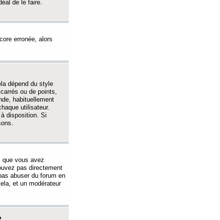
éal de le faire.
ncore erronée, alors
ela dépend du style
 carrés ou de points,
nde, habituellement
haque utilisateur.
à disposition. Si
sons.
s que vous avez
 pouvez pas directement
 pas abuser du forum en
ela, et un modérateur
?