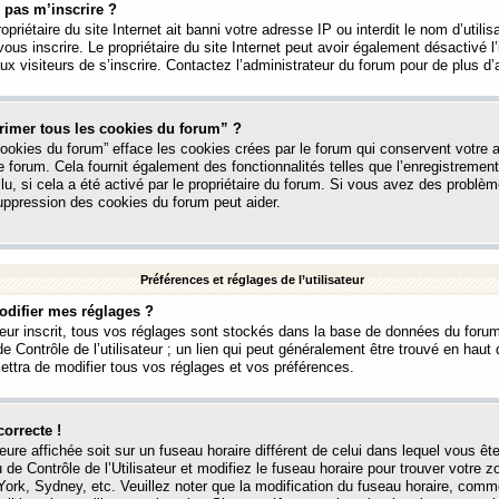
 pas m’inscrire ?
ropriétaire du site Internet ait banni votre adresse IP ou interdit le nom d’utili
vous inscrire. Le propriétaire du site Internet peut avoir également désactivé l’
 visiteurs de s’inscrire. Contactez l’administrateur du forum pour de plus d’
rimer tous les cookies du forum” ?
ookies du forum” efface les cookies crées par le forum qui conservent votre au
e forum. Cela fournit également des fonctionnalités telles que l’enregistrement
u, si cela a été activé par le propriétaire du forum. Si vous avez des probl
uppression des cookies du forum peut aider.
Préférences et réglages de l’utilisateur
difier mes réglages ?
teur inscrit, tous vos réglages sont stockés dans la base de données du forum
e Contrôle de l’utilisateur ; un lien qui peut généralement être trouvé en hau
tra de modifier tous vos réglages et vos préférences.
correcte !
heure affichée soit sur un fuseau horaire différent de celui dans lequel vous ête
 de Contrôle de l’Utilisateur et modifiez le fuseau horaire pour trouver votre z
ork, Sydney, etc. Veuillez noter que la modification du fuseau horaire, comm