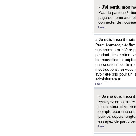
» J’ai perdu mon mo
Pas de panique ! Bien
page de connexion et
connecter de nouvea
Haut
» Je suis inscrit mai
Premièrement, vérifiez 
suivantes a pu s’être 
pendant l’inscription,
les nouvelles inscripti
une session ; cette inf
insctructions. Si vous 
avoir été pris pour un 
administrateur.
Haut
» Je me suis inscri
Essayez de localiser 
d’utilisateur et votr
compte pour une certa
publiés depuis longte
essayez de participe
Haut