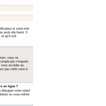
ilisateur et votre mot
s avoir été banni. Il
et qu’il soit
orum, vous ne
 compte par n’importe
i vous accéder au
oyez pas cette case à
s en ligne ?
on
Masquer votre statut
érateurs ou vous-même.