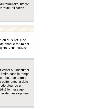
 du formulaire intégré
 toute utilisation
 ou du sujet. Il se
s de chaque forum est
sujets, vous pouvez
 éditer ou supprimer
 limité dans le temps
tit bout de texte en
 édité, avec la date
 modérateur ou un
 édité le message
rimer de message une