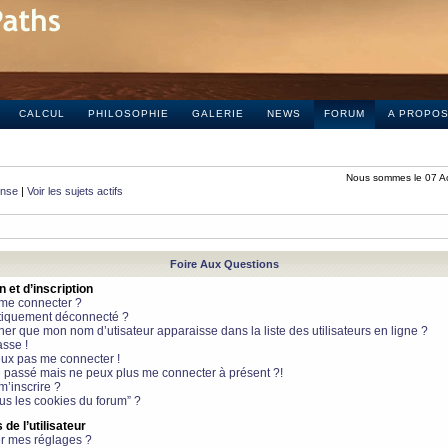
CALCUL
PHILOSOPHIE
GALERIE
NEWS
FORUM
A PROPO
Nous sommes le 07 A
onse
|
Voir les sujets actifs
Foire Aux Questions
et d’inscription
 me connecter ?
tiquement déconnecté ?
 que mon nom d’utisateur apparaisse dans la liste des utilisateurs en ligne ?
sse !
peux pas me connecter !
le passé mais ne peux plus me connecter à présent ?!
m’inscrire ?
ous les cookies du forum” ?
de l’utilisateur
r mes réglages ?