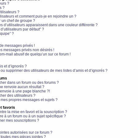
eurs ?
s ?
ilisateurs ?
lisateurs et comment puis-je en rejoindre un ?
 un chef de groupe ?
s d’utilisateurs apparaissent dans une couleur différente ?
’utilisateurs par défaut” ?
équipe” ?
de messages privés !
es messages privés non désirés !
em-mail abusif de quelqu’un sur ce forum !
is et d’ignorés ?
ou supprimer des utilisateurs de mes listes d’amis et d’ignorés ?
rums
her dans un forum ou des forums ?
e renvoie aucun résultat ?
envoie à une page blanche ?!
er des utilisateurs ?
 mes propres messages et sujets ?
t favoris
ntre la mise en favori et la souscription ?
e à un forum ou à un sujet spécifique ?
er mes souscriptions ?
ointes autorisées sur ce forum ?
toutes mes pièces jointes ?