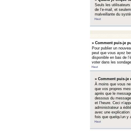
Seuls les utilisateurs
de l’e-mail, et seulem
malveillante du systè
Haut
» Comment puis-je pu
Pour publier un nouveau
peut que vous ayez bes
disponible en bas de l
voter dans les sondage
Haut
» Comment puis-je 
À moins que vous ne 
que vos propres mess
après que le message 
dessous du message l
et l’heure. Ceci n’ap
administrateur a édit
avec une explication
fois que quelqu’un y 
Haut