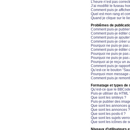
L’heure n’est pas correct
J’ai modifié le fuseau hor
Comment puis-je affiche
Quel est mon rang et com
Quand je clique sur le li
Problèmes de publicati
Comment puis-je publier
Comment puis-je éditer
Comment puis-je ajoute
Comment puis-je créer 
Pourquoi ne puis-je pas 
Comment puis-je éditer 
Pourquoi ne puis-je pas
Pourquoi ne puis-je pas 
Pourquoi ai-je reçu un a
Comment puis-je rappor
Qu’est-ce le bouton “Sauv
Pourquoi mon message a-
Comment puis-je remonte
Formatage et types de 
Qu’est-ce que le BBCod
Puis-je utiliser du HTML 
Que sont les smileys ?
Puis-je publier des imag
Que sont les annonces g
Que sont les annonces ?
Que sont les posts-it ?
Que sont les sujets verro
Que sont les icônes de s
Niveaux d’utilisateurs e