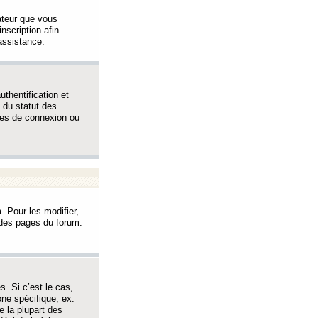
sateur que vous
inscription afin
assistance.
thentification et
 du statut des
èmes de connexion ou
. Pour les modifier,
t des pages du forum.
s. Si c’est le cas,
one spécifique, ex.
e la plupart des