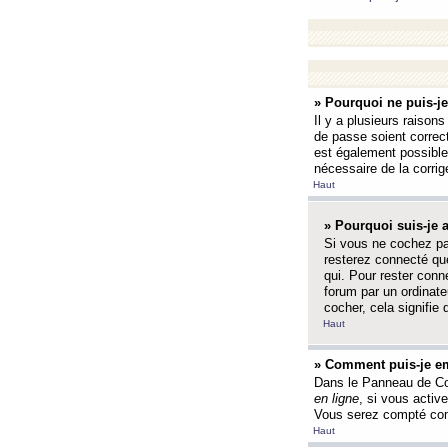
» Pourquoi ne puis-j
Il y a plusieurs raison
de passe soient correct
est également possible q
nécessaire de la corrige
Haut
» Pourquoi suis-je
Si vous ne cochez p
resterez connecté que
qui. Pour rester con
forum par un ordinate
cocher, cela signifie 
Haut
» Comment puis-je em
Dans le Panneau de Con
en ligne
, si vous activ
Vous serez compté com
Haut