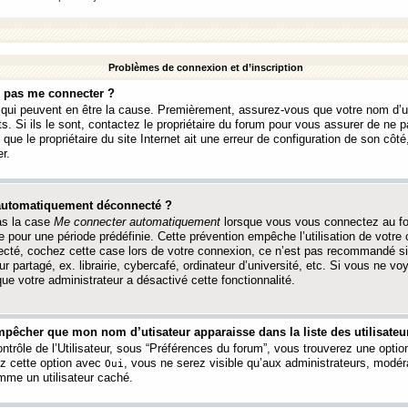
Problèmes de connexion et d’inscription
e pas me connecter ?
s qui peuvent en être la cause. Premièrement, assurez-vous que votre nom d’ut
s. Si ils le sont, contactez le propriétaire du forum pour vous assurer de ne pa
ue le propriétaire du site Internet ait une erreur de configuration de son côté, 
r.
 automatiquement déconnecté ?
as la case
Me connecter automatiquement
lorsque vous vous connectez au f
 pour une période prédéfinie. Cette prévention empêche l’utilisation de votre
necté, cochez cette case lors de votre connexion, ce n’est pas recommandé s
ur partagé, ex. librairie, cybercafé, ordinateur d’université, etc. Si vous ne v
que votre administrateur a désactivé cette fonctionnalité.
pêcher que mon nom d’utisateur apparaisse dans la liste des utilisateur
trôle de l’Utilisateur, sous “Préférences du forum”, vous trouverez une opti
ez cette option avec
, vous ne serez visible qu’aux administrateurs, mod
Oui
me un utilisateur caché.