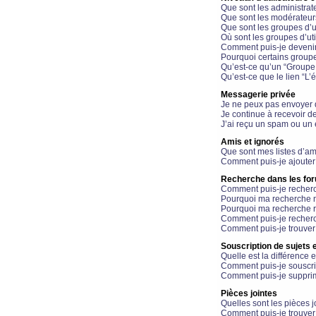
Que sont les administrat
Que sont les modérateur
Que sont les groupes d’ut
Où sont les groupes d’uti
Comment puis-je devenir
Pourquoi certains groupe
Qu’est-ce qu’un “Groupe d
Qu’est-ce que le lien “L’
Messagerie privée
Je ne peux pas envoyer 
Je continue à recevoir d
J’ai reçu un spam ou un 
Amis et ignorés
Que sont mes listes d’am
Comment puis-je ajouter 
Recherche dans les fo
Comment puis-je recherc
Pourquoi ma recherche n
Pourquoi ma recherche r
Comment puis-je recherch
Comment puis-je trouver
Souscription de sujets e
Quelle est la différence e
Comment puis-je souscrir
Comment puis-je supprim
Pièces jointes
Quelles sont les pièces j
Comment puis-je trouver 