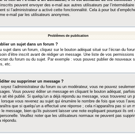
 inscrits peuvent envoyer des e-mail aux autres utilisateurs par l’intermédiaire
ent si l’administrateur a activé cette fonctionnalité. Cela à pour but d’empêcher
me e-mail par les utilisateurs anonymes.
Problèmes de publication
blier un sujet dans un forum ?
 sujet dans un forum, cliquez sur le bouton adéquat situé sur l’écran du forum
oin d’être inscrit avant de rédiger un message. Une liste de vos permission
’écran du forum ou du sujet. Par exemple : vous pouvez publier de nouveaux 
s, etc.
éditer ou supprimer un message ?
soyez l’administrateur du forum ou un modérateur, vous ne pouvez seulement
ages. Vous pouvez éditer un message en cliquant le bouton adéquat, parfois
ait été publié. Si quelqu’un a déjà répondu au message, vous trouverez un pe
orsque vous revenez au sujet qui énumère le nombre de fois que vous l’avez
paraîtra que si quelqu’un a effectué une réponse ; cela n’apparaîtra pas si un
é le message, bien qu’ils puissent laisser une note expliquant pourquoi ils ont
 personelle. Veuillez noter que les utilisateurs normaux ne peuvent pas supp
a répondu.