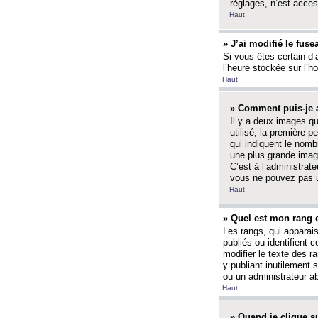
réglages, n’est access
Haut
» J’ai modifié le fuse
Si vous êtes certain d’
l’heure stockée sur l’ho
Haut
» Comment puis-je a
Il y a deux images q
utilisé, la première 
qui indiquent le nom
une plus grande image
C’est à l’administrate
vous ne pouvez pas ut
Haut
» Quel est mon rang 
Les rangs, qui apparai
publiés ou identifient 
modifier le texte des r
y publiant inutilement
ou un administrateur 
Haut
» Quand je clique su