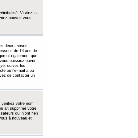
initialisé. Visitez la
vriez pouvoir vous
 des deux choses
-dessous de 13 ans de
igeront également que
vous puissiez ouvrir
oyé, suivez les
cte ou l’e-mail a pu
ayez de contacter un
, vérifiez votre nom
ou ait supprimé votre
sateurs qui n’ont rien
z-vous à nouveau et