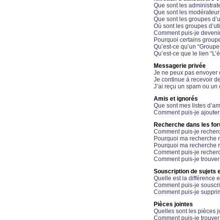
Que sont les administrat
Que sont les modérateur
Que sont les groupes d’ut
Où sont les groupes d’uti
Comment puis-je devenir
Pourquoi certains groupe
Qu’est-ce qu’un “Groupe d
Qu’est-ce que le lien “L’
Messagerie privée
Je ne peux pas envoyer 
Je continue à recevoir d
J’ai reçu un spam ou un 
Amis et ignorés
Que sont mes listes d’am
Comment puis-je ajouter 
Recherche dans les fo
Comment puis-je recherc
Pourquoi ma recherche n
Pourquoi ma recherche r
Comment puis-je recherch
Comment puis-je trouver
Souscription de sujets e
Quelle est la différence e
Comment puis-je souscrir
Comment puis-je supprim
Pièces jointes
Quelles sont les pièces j
Comment puis-je trouver 