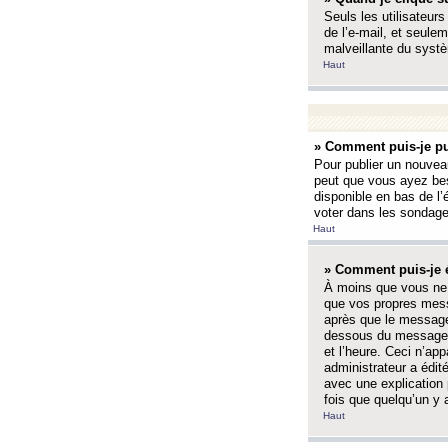
Seuls les utilisateurs
de l’e-mail, et seulem
malveillante du systè
Haut
» Comment puis-je pu
Pour publier un nouveau
peut que vous ayez bes
disponible en bas de l
voter dans les sondage
Haut
» Comment puis-je 
À moins que vous ne 
que vos propres mess
après que le message 
dessous du message l
et l’heure. Ceci n’ap
administrateur a édit
avec une explication
fois que quelqu’un y 
Haut