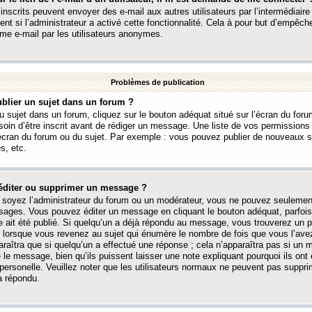
 inscrits peuvent envoyer des e-mail aux autres utilisateurs par l’intermédiaire
ent si l’administrateur a activé cette fonctionnalité. Cela à pour but d’empêcher
me e-mail par les utilisateurs anonymes.
Problèmes de publication
blier un sujet dans un forum ?
 sujet dans un forum, cliquez sur le bouton adéquat situé sur l’écran du forum
oin d’être inscrit avant de rédiger un message. Une liste de vos permission
’écran du forum ou du sujet. Par exemple : vous pouvez publier de nouveaux 
s, etc.
éditer ou supprimer un message ?
soyez l’administrateur du forum ou un modérateur, vous ne pouvez seulement
ages. Vous pouvez éditer un message en cliquant le bouton adéquat, parfois
ait été publié. Si quelqu’un a déjà répondu au message, vous trouverez un pe
orsque vous revenez au sujet qui énumère le nombre de fois que vous l’avez
paraîtra que si quelqu’un a effectué une réponse ; cela n’apparaîtra pas si un
é le message, bien qu’ils puissent laisser une note expliquant pourquoi ils ont
 personelle. Veuillez noter que les utilisateurs normaux ne peuvent pas supp
a répondu.