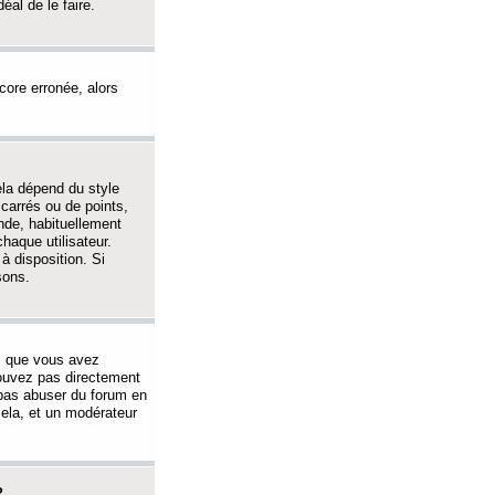
éal de le faire.
ncore erronée, alors
ela dépend du style
 carrés ou de points,
nde, habituellement
haque utilisateur.
à disposition. Si
sons.
s que vous avez
 pouvez pas directement
 pas abuser du forum en
ela, et un modérateur
?