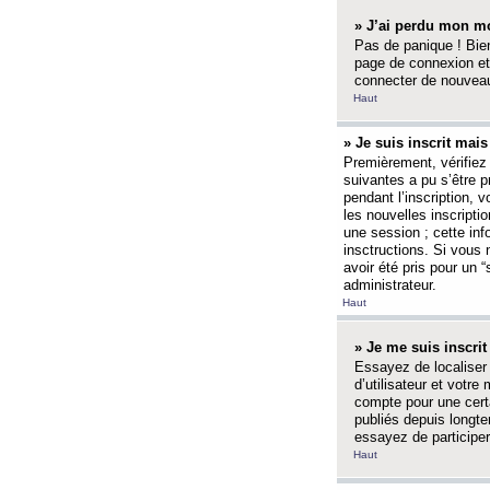
» J’ai perdu mon mo
Pas de panique ! Bien
page de connexion et
connecter de nouvea
Haut
» Je suis inscrit mai
Premièrement, vérifiez 
suivantes a pu s’être 
pendant l’inscription,
les nouvelles inscripti
une session ; cette inf
insctructions. Si vous 
avoir été pris pour un 
administrateur.
Haut
» Je me suis inscri
Essayez de localiser 
d’utilisateur et votr
compte pour une certa
publiés depuis longte
essayez de participe
Haut