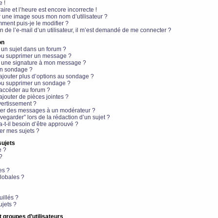
e !
aire et l’heure est encore incorrecte !
r une image sous mon nom d’utilisateur ?
ment puis-je le modifier ?
en de l’e-mail d’un utilisateur, il m’est demandé de me connecter ?
on
 un sujet dans un forum ?
 ou supprimer un message ?
r une signature à mon message ?
un sondage ?
ajouter plus d’options au sondage ?
ou supprimer un sondage ?
 accéder au forum ?
ajouter de pièces jointes ?
vertissement ?
ter des messages à un modérateur ?
egarder” lors de la rédaction d’un sujet ?
t-il besoin d’être approuvé ?
r mes sujets ?
sujets
e ?
?
es ?
lobales ?
uillés ?
ujets ?
t groupes d’utilisateurs