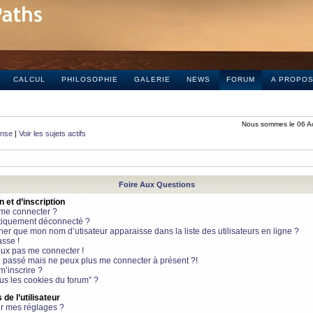
CALCUL
PHILOSOPHIE
GALERIE
NEWS
FORUM
A PROPO
Nous sommes le 06 A
onse
|
Voir les sujets actifs
Foire Aux Questions
et d’inscription
 me connecter ?
tiquement déconnecté ?
 que mon nom d’utisateur apparaisse dans la liste des utilisateurs en ligne ?
sse !
peux pas me connecter !
le passé mais ne peux plus me connecter à présent ?!
m’inscrire ?
ous les cookies du forum” ?
de l’utilisateur
r mes réglages ?