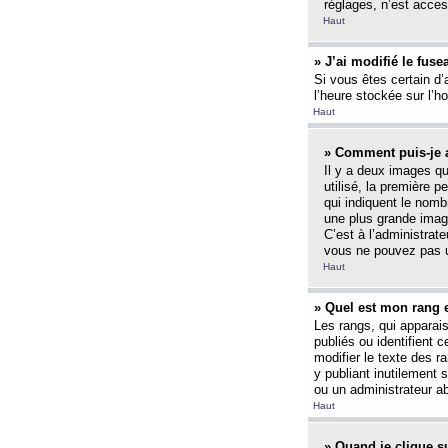
réglages, n’est access
Haut
» J’ai modifié le fuse
Si vous êtes certain d’
l’heure stockée sur l’ho
Haut
» Comment puis-je a
Il y a deux images q
utilisé, la première 
qui indiquent le nom
une plus grande image
C’est à l’administrate
vous ne pouvez pas ut
Haut
» Quel est mon rang 
Les rangs, qui apparai
publiés ou identifient 
modifier le texte des r
y publiant inutilement
ou un administrateur 
Haut
» Quand je clique su