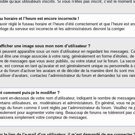
ible qu’aux utilisateurs inscrits. Si vous n’êtes pas inscrit, c’est le moment id
au horaire et l’heure est encore incorrecte !
avoir réglé le fuseau horaire et l’heure d’été correctement et que l’heure est e
rloge du serveur est incorrecte et les administrateurs devront la corriger.
fficher une image sous mon nom d’utilisateur ?
ui peuvent apparaître sous un nom d’utilisateur en regardant les messages. C
peut être une image associée à votre rang, généralement en forme d’étoiles, de
bre de messages que vous avez publiés, ou votre statut sur le forum. La seco
, est connue en tant qu’avatar et est généralement unique ou personnelle à c
ur du forum d’activer les avatars et de décider de la manière dont ils sont mis 
iliser d’avatars, contactez l’administrateur du forum et demandez lui ses rai
et comment puis-je le modifier ?
ssent en-dessous de votre nom d’utilisateur, indiquent le nombre de message
certains utilisateurs, ex. modérateurs et administateurs. En général, vous ne
angs du forum comme il sont réglés par l’administrateur du forum. Veuillez ne
 seulement pour augmenter votre rang. Beaucoup de forums ne toléreront pas c
abaissera simplement votre compteur de messages.
r le lien de l’e-mail d’un utilisateur, il m’est demandé de me connecter 