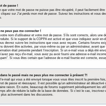
t de passe !
 que votre mot de passe ne puisse pas être récupéré, il peut facilement être ré
 cliquez sur
J’ai perdu mon mot de passe
. Suivez les instructions et vous de
u.
s ne peux pas me connecter !
votre nom d’utilisateur et votre mot de passe. S’ils sont corrects, alors une
produite. Si le support de la COPPA est activé et que vous indiquiez avoir en
 vous devrez suivre les instructions que vous avez reçues. Certains forums ex
ons doivent être activées, par vous-même ou par un administrateur, avant que 
ormation était présente pendant l’inscription. Si un e-mail vous a déjà été env
n’avez pas reçu d’e-mail, vous avez pu avoir fourni une adresse e-mail incorre
“spam”. Si vous êtes certain que l’adresse de e-mail fournie est correcte, ess
t dans le passé mais ne peux plus me connecter à présent ?!
l’e-mail qui vous a été envoyé lorsque vous vous êtes inscrit la première fois
e mot de passe et réessayez. Il est possible qu’un administrateur ait désactivé 
ine raison. En outre, beaucoup de forums suppriment périodiquement les utili
mps afin de réduire la taille de la base de données. Si c’est le cas, inscrive
r plus activement dans les discussions.