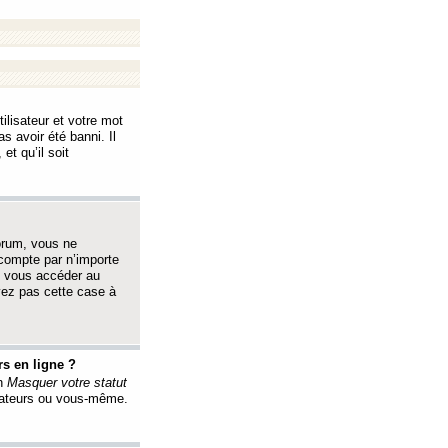
ilisateur et votre mot
s avoir été banni. Il
et qu’il soit
orum, vous ne
 compte par n’importe
i vous accéder au
oyez pas cette case à
s en ligne ?
on
Masquer votre statut
érateurs ou vous-même.