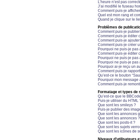
L’heure n’est pas correct
J’ai modifié le fuseau hor
Comment puis-je affiche
Quel est mon rang et com
Quand je clique sur le li
Problèmes de publicati
Comment puis-je publier
Comment puis-je éditer
Comment puis-je ajoute
Comment puis-je créer 
Pourquoi ne puis-je pas 
Comment puis-je éditer 
Pourquoi ne puis-je pas
Pourquoi ne puis-je pas 
Pourquoi ai-je reçu un a
Comment puis-je rappor
Qu’est-ce le bouton “Sauv
Pourquoi mon message a-
Comment puis-je remonte
Formatage et types de 
Qu’est-ce que le BBCod
Puis-je utiliser du HTML 
Que sont les smileys ?
Puis-je publier des imag
Que sont les annonces g
Que sont les annonces ?
Que sont les posts-it ?
Que sont les sujets verro
Que sont les icônes de s
Niveaux d’utilisateurs e