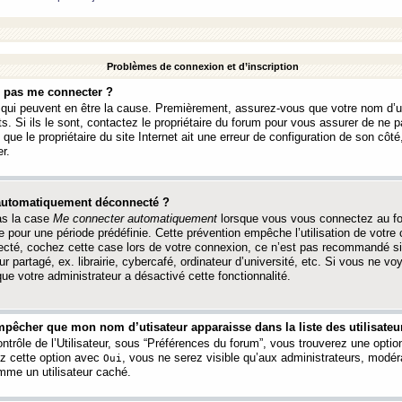
Problèmes de connexion et d’inscription
e pas me connecter ?
s qui peuvent en être la cause. Premièrement, assurez-vous que votre nom d’ut
s. Si ils le sont, contactez le propriétaire du forum pour vous assurer de ne pa
ue le propriétaire du site Internet ait une erreur de configuration de son côté, 
r.
 automatiquement déconnecté ?
as la case
Me connecter automatiquement
lorsque vous vous connectez au f
 pour une période prédéfinie. Cette prévention empêche l’utilisation de votre
necté, cochez cette case lors de votre connexion, ce n’est pas recommandé s
ur partagé, ex. librairie, cybercafé, ordinateur d’université, etc. Si vous ne v
que votre administrateur a désactivé cette fonctionnalité.
pêcher que mon nom d’utisateur apparaisse dans la liste des utilisateur
trôle de l’Utilisateur, sous “Préférences du forum”, vous trouverez une opti
ez cette option avec
, vous ne serez visible qu’aux administrateurs, mod
Oui
me un utilisateur caché.