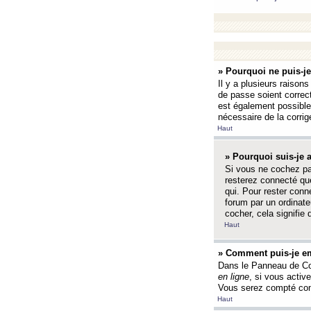
» Pourquoi ne puis-j
Il y a plusieurs raison
de passe soient correct
est également possible q
nécessaire de la corrige
Haut
» Pourquoi suis-je
Si vous ne cochez p
resterez connecté que
qui. Pour rester con
forum par un ordinate
cocher, cela signifie 
Haut
» Comment puis-je em
Dans le Panneau de Con
en ligne
, si vous activ
Vous serez compté com
Haut