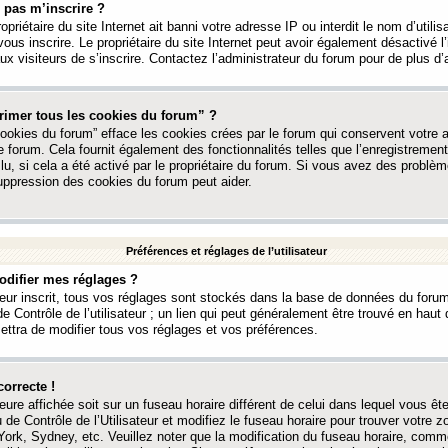
 pas m’inscrire ?
ropriétaire du site Internet ait banni votre adresse IP ou interdit le nom d’utili
vous inscrire. Le propriétaire du site Internet peut avoir également désactivé l’
 visiteurs de s’inscrire. Contactez l’administrateur du forum pour de plus d’
rimer tous les cookies du forum” ?
ookies du forum” efface les cookies crées par le forum qui conservent votre au
e forum. Cela fournit également des fonctionnalités telles que l’enregistrement
u, si cela a été activé par le propriétaire du forum. Si vous avez des probl
uppression des cookies du forum peut aider.
Préférences et réglages de l’utilisateur
difier mes réglages ?
teur inscrit, tous vos réglages sont stockés dans la base de données du forum
e Contrôle de l’utilisateur ; un lien qui peut généralement être trouvé en hau
tra de modifier tous vos réglages et vos préférences.
correcte !
heure affichée soit sur un fuseau horaire différent de celui dans lequel vous ête
 de Contrôle de l’Utilisateur et modifiez le fuseau horaire pour trouver votre z
ork, Sydney, etc. Veuillez noter que la modification du fuseau horaire, comm