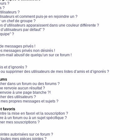
eurs ?
s ?
ilisateurs ?
lisateurs et comment puis-je en rejoindre un ?
 un chef de groupe ?
s d’utilisateurs apparaissent dans une couleur différente ?
’utilisateurs par défaut” ?
équipe” ?
de messages privés !
es messages privés non désirés !
em-mail abusif de quelqu’un sur ce forum !
is et d’ignorés ?
ou supprimer des utilisateurs de mes listes d’amis et d’ignorés ?
rums
her dans un forum ou des forums ?
e renvoie aucun résultat ?
envoie à une page blanche ?!
er des utilisateurs ?
 mes propres messages et sujets ?
t favoris
ntre la mise en favori et la souscription ?
e à un forum ou à un sujet spécifique ?
er mes souscriptions ?
ointes autorisées sur ce forum ?
toutes mes pièces jointes ?