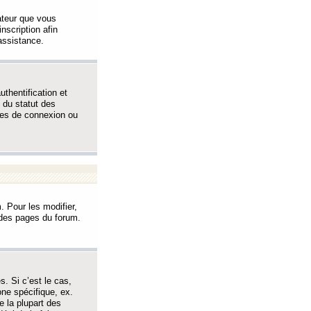
sateur que vous
inscription afin
assistance.
thentification et
 du statut des
èmes de connexion ou
. Pour les modifier,
t des pages du forum.
s. Si c’est le cas,
one spécifique, ex.
e la plupart des