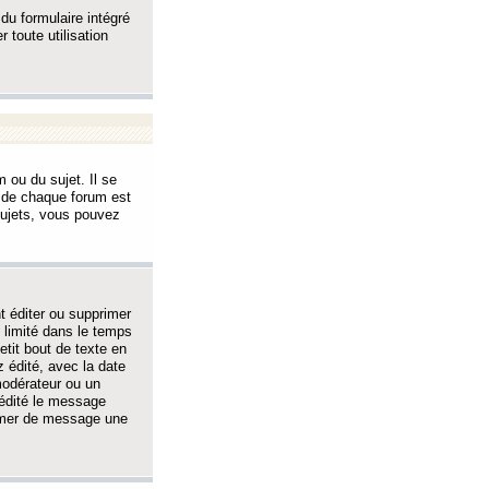
 du formulaire intégré
 toute utilisation
 ou du sujet. Il se
s de chaque forum est
sujets, vous pouvez
 éditer ou supprimer
 limité dans le temps
tit bout de texte en
 édité, avec la date
 modérateur ou un
 édité le message
rimer de message une