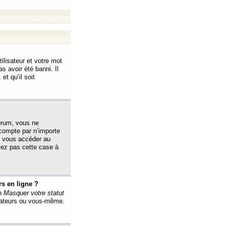
ilisateur et votre mot
s avoir été banni. Il
et qu’il soit
orum, vous ne
 compte par n’importe
i vous accéder au
oyez pas cette case à
s en ligne ?
on
Masquer votre statut
érateurs ou vous-même.