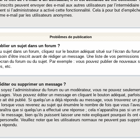
 inscrits peuvent envoyer des e-mail aux autres utilisateurs par l’intermédiaire
ent si l’administrateur a activé cette fonctionnalité. Cela à pour but d’empêcher
me e-mail par les utilisateurs anonymes.
Problèmes de publication
blier un sujet dans un forum ?
 sujet dans un forum, cliquez sur le bouton adéquat situé sur l’écran du forum
oin d’être inscrit avant de rédiger un message. Une liste de vos permission
’écran du forum ou du sujet. Par exemple : vous pouvez publier de nouveaux 
s, etc.
éditer ou supprimer un message ?
soyez l’administrateur du forum ou un modérateur, vous ne pouvez seulement
ages. Vous pouvez éditer un message en cliquant le bouton adéquat, parfois
ait été publié. Si quelqu’un a déjà répondu au message, vous trouverez un pe
orsque vous revenez au sujet qui énumère le nombre de fois que vous l’avez
paraîtra que si quelqu’un a effectué une réponse ; cela n’apparaîtra pas si un
é le message, bien qu’ils puissent laisser une note expliquant pourquoi ils ont
 personelle. Veuillez noter que les utilisateurs normaux ne peuvent pas supp
a répondu.