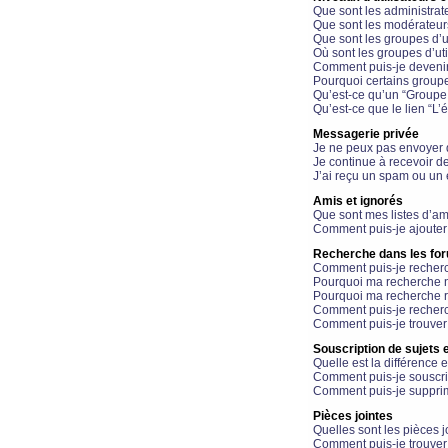
Que sont les administrat
Que sont les modérateur
Que sont les groupes d’ut
Où sont les groupes d’uti
Comment puis-je devenir
Pourquoi certains groupe
Qu’est-ce qu’un “Groupe d
Qu’est-ce que le lien “L’
Messagerie privée
Je ne peux pas envoyer 
Je continue à recevoir d
J’ai reçu un spam ou un 
Amis et ignorés
Que sont mes listes d’am
Comment puis-je ajouter 
Recherche dans les fo
Comment puis-je recherc
Pourquoi ma recherche n
Pourquoi ma recherche r
Comment puis-je recherch
Comment puis-je trouver
Souscription de sujets e
Quelle est la différence e
Comment puis-je souscrir
Comment puis-je supprim
Pièces jointes
Quelles sont les pièces j
Comment puis-je trouver 