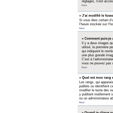
réglages, n’est access
Haut
» J’ai modifié le fuse
Si vous êtes certain d’
l’heure stockée sur l’ho
Haut
» Comment puis-je a
Il y a deux images q
utilisé, la première 
qui indiquent le nom
une plus grande image
C’est à l’administrate
vous ne pouvez pas ut
Haut
» Quel est mon rang 
Les rangs, qui apparai
publiés ou identifient 
modifier le texte des r
y publiant inutilement
ou un administrateur 
Haut
» Quand je clique su