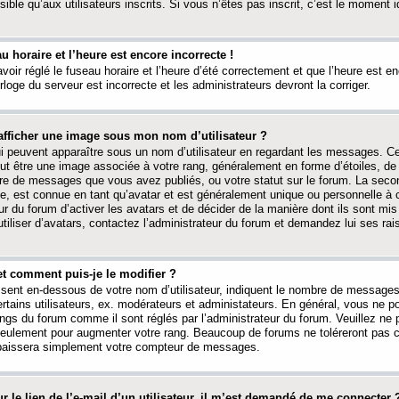
ible qu’aux utilisateurs inscrits. Si vous n’êtes pas inscrit, c’est le moment id
au horaire et l’heure est encore incorrecte !
avoir réglé le fuseau horaire et l’heure d’été correctement et que l’heure est e
rloge du serveur est incorrecte et les administrateurs devront la corriger.
fficher une image sous mon nom d’utilisateur ?
ui peuvent apparaître sous un nom d’utilisateur en regardant les messages. C
peut être une image associée à votre rang, généralement en forme d’étoiles, de
bre de messages que vous avez publiés, ou votre statut sur le forum. La seco
, est connue en tant qu’avatar et est généralement unique ou personnelle à c
ur du forum d’activer les avatars et de décider de la manière dont ils sont mis 
iliser d’avatars, contactez l’administrateur du forum et demandez lui ses rai
et comment puis-je le modifier ?
ssent en-dessous de votre nom d’utilisateur, indiquent le nombre de message
certains utilisateurs, ex. modérateurs et administateurs. En général, vous ne
angs du forum comme il sont réglés par l’administrateur du forum. Veuillez ne
 seulement pour augmenter votre rang. Beaucoup de forums ne toléreront pas c
abaissera simplement votre compteur de messages.
r le lien de l’e-mail d’un utilisateur, il m’est demandé de me connecter 