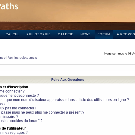
CALCUL
PHILOSOPHIE
GALERIE
NEWS
FORUM
A PROPO
Nous sommes le 08 A
onse
|
Voir les sujets actifs
Foire Aux Questions
et d’inscription
 me connecter ?
tiquement déconnecté ?
 que mon nom d’utisateur apparaisse dans la liste des utilisateurs en ligne ?
sse !
peux pas me connecter !
le passé mais ne peux plus me connecter à présent ?!
m’inscrire ?
ous les cookies du forum” ?
de l’utilisateur
r mes réglages ?