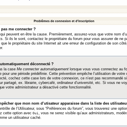
Problèmes de connexion et d’inscription
e pas me connecter ?
s qui peuvent en être la cause. Premièrement, assurez-vous que votre nom d’ut
s. Si ils le sont, contactez le propriétaire du forum pour vous assurer de ne pa
ue le propriétaire du site Internet ait une erreur de configuration de son côté, 
r.
 automatiquement déconnecté ?
as la case
Me connecter automatiquement
lorsque vous vous connectez au f
 pour une période prédéfinie. Cette prévention empêche l’utilisation de votre
necté, cochez cette case lors de votre connexion, ce n’est pas recommandé s
ur partagé, ex. librairie, cybercafé, ordinateur d’université, etc. Si vous ne v
que votre administrateur a désactivé cette fonctionnalité.
pêcher que mon nom d’utisateur apparaisse dans la liste des utilisateur
trôle de l’Utilisateur, sous “Préférences du forum”, vous trouverez une opti
ez cette option avec
, vous ne serez visible qu’aux administrateurs, mod
Oui
me un utilisateur caché.