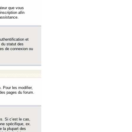
sateur que vous
inscription afin
assistance.
thentification et
 du statut des
èmes de connexion ou
. Pour les modifier,
t des pages du forum.
s. Si c’est le cas,
one spécifique, ex.
e la plupart des