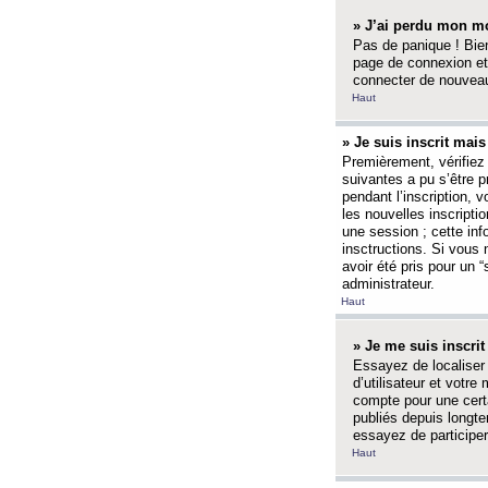
» J’ai perdu mon mo
Pas de panique ! Bien
page de connexion et
connecter de nouvea
Haut
» Je suis inscrit mai
Premièrement, vérifiez 
suivantes a pu s’être 
pendant l’inscription,
les nouvelles inscripti
une session ; cette inf
insctructions. Si vous 
avoir été pris pour un 
administrateur.
Haut
» Je me suis inscri
Essayez de localiser 
d’utilisateur et votr
compte pour une certa
publiés depuis longte
essayez de participe
Haut