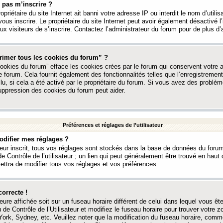
 pas m’inscrire ?
ropriétaire du site Internet ait banni votre adresse IP ou interdit le nom d’utili
vous inscrire. Le propriétaire du site Internet peut avoir également désactivé l’
 visiteurs de s’inscrire. Contactez l’administrateur du forum pour de plus d’
rimer tous les cookies du forum” ?
ookies du forum” efface les cookies crées par le forum qui conservent votre au
e forum. Cela fournit également des fonctionnalités telles que l’enregistrement
u, si cela a été activé par le propriétaire du forum. Si vous avez des probl
uppression des cookies du forum peut aider.
Préférences et réglages de l’utilisateur
difier mes réglages ?
teur inscrit, tous vos réglages sont stockés dans la base de données du forum
e Contrôle de l’utilisateur ; un lien qui peut généralement être trouvé en hau
tra de modifier tous vos réglages et vos préférences.
correcte !
heure affichée soit sur un fuseau horaire différent de celui dans lequel vous ête
 de Contrôle de l’Utilisateur et modifiez le fuseau horaire pour trouver votre z
ork, Sydney, etc. Veuillez noter que la modification du fuseau horaire, comm