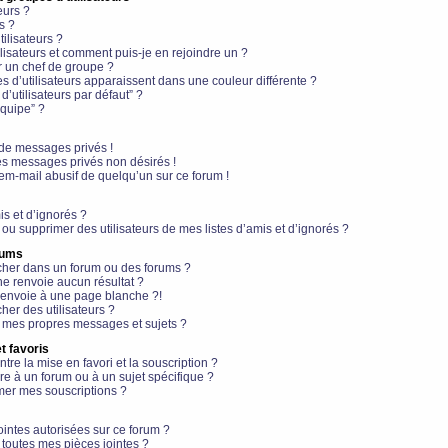
eurs ?
s ?
ilisateurs ?
lisateurs et comment puis-je en rejoindre un ?
 un chef de groupe ?
s d’utilisateurs apparaissent dans une couleur différente ?
’utilisateurs par défaut” ?
équipe” ?
de messages privés !
es messages privés non désirés !
em-mail abusif de quelqu’un sur ce forum !
is et d’ignorés ?
ou supprimer des utilisateurs de mes listes d’amis et d’ignorés ?
rums
her dans un forum ou des forums ?
e renvoie aucun résultat ?
envoie à une page blanche ?!
er des utilisateurs ?
 mes propres messages et sujets ?
t favoris
ntre la mise en favori et la souscription ?
e à un forum ou à un sujet spécifique ?
er mes souscriptions ?
ointes autorisées sur ce forum ?
toutes mes pièces jointes ?