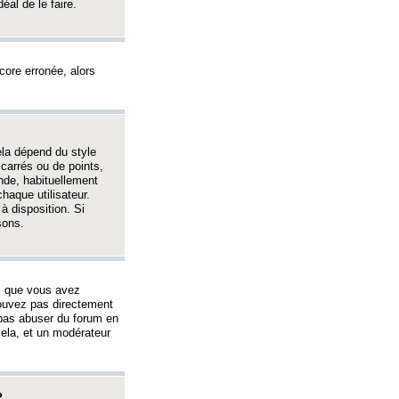
éal de le faire.
ncore erronée, alors
ela dépend du style
 carrés ou de points,
nde, habituellement
haque utilisateur.
à disposition. Si
sons.
s que vous avez
 pouvez pas directement
 pas abuser du forum en
ela, et un modérateur
?