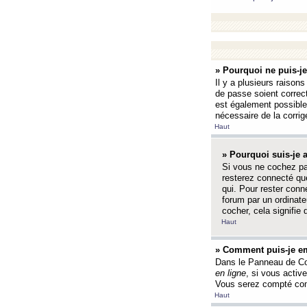
» Pourquoi ne puis-j
Il y a plusieurs raison
de passe soient correct
est également possible q
nécessaire de la corrige
Haut
» Pourquoi suis-je
Si vous ne cochez p
resterez connecté que
qui. Pour rester con
forum par un ordinate
cocher, cela signifie 
Haut
» Comment puis-je em
Dans le Panneau de Con
en ligne
, si vous activ
Vous serez compté com
Haut