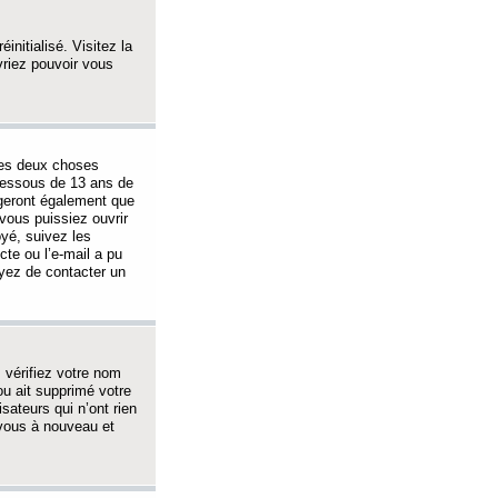
initialisé. Visitez la
vriez pouvoir vous
 des deux choses
-dessous de 13 ans de
igeront également que
vous puissiez ouvrir
oyé, suivez les
cte ou l’e-mail a pu
ayez de contacter un
, vérifiez votre nom
ou ait supprimé votre
sateurs qui n’ont rien
z-vous à nouveau et