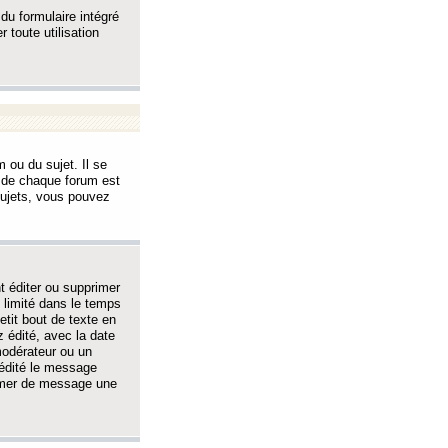
 du formulaire intégré
 toute utilisation
 ou du sujet. Il se
s de chaque forum est
sujets, vous pouvez
 éditer ou supprimer
 limité dans le temps
tit bout de texte en
 édité, avec la date
 modérateur ou un
 édité le message
rimer de message une