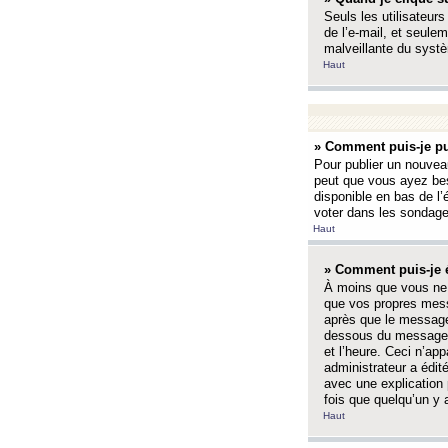
Seuls les utilisateurs
de l’e-mail, et seulem
malveillante du systè
Haut
» Comment puis-je pu
Pour publier un nouveau
peut que vous ayez bes
disponible en bas de l
voter dans les sondage
Haut
» Comment puis-je 
À moins que vous ne 
que vos propres mess
après que le message 
dessous du message l
et l’heure. Ceci n’ap
administrateur a édit
avec une explication
fois que quelqu’un y 
Haut