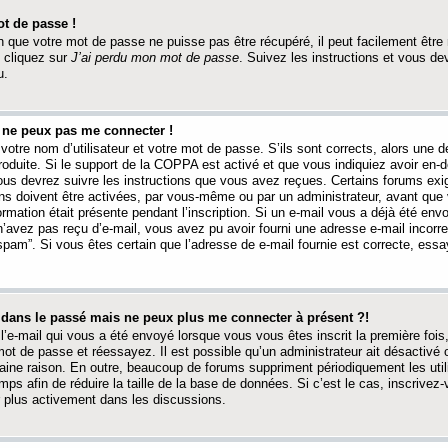
t de passe !
 que votre mot de passe ne puisse pas être récupéré, il peut facilement être ré
 cliquez sur
J’ai perdu mon mot de passe
. Suivez les instructions et vous de
u.
s ne peux pas me connecter !
votre nom d’utilisateur et votre mot de passe. S’ils sont corrects, alors une
produite. Si le support de la COPPA est activé et que vous indiquiez avoir en
 vous devrez suivre les instructions que vous avez reçues. Certains forums ex
ons doivent être activées, par vous-même ou par un administrateur, avant que 
ormation était présente pendant l’inscription. Si un e-mail vous a déjà été env
n’avez pas reçu d’e-mail, vous avez pu avoir fourni une adresse e-mail incorre
“spam”. Si vous êtes certain que l’adresse de e-mail fournie est correcte, ess
t dans le passé mais ne peux plus me connecter à présent ?!
l’e-mail qui vous a été envoyé lorsque vous vous êtes inscrit la première fois
e mot de passe et réessayez. Il est possible qu’un administrateur ait désactivé 
ine raison. En outre, beaucoup de forums suppriment périodiquement les utili
mps afin de réduire la taille de la base de données. Si c’est le cas, inscrive
r plus activement dans les discussions.