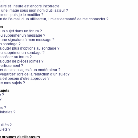
e !
aire et l’heure est encore incorrecte !
r une image sous mon nom d’utilisateur ?
ment puis-je le modifier ?
en de l’e-mail d’un utilisateur, il m’est demandé de me connecter ?
on
 un sujet dans un forum ?
 ou supprimer un message ?
r une signature à mon message ?
un sondage ?
ajouter plus d’options au sondage ?
ou supprimer un sondage ?
 accéder au forum ?
ajouter de pièces jointes ?
vertissement ?
ter des messages à un modérateur ?
egarder” lors de la rédaction d’un sujet ?
t-il besoin d’être approuvé ?
r mes sujets ?
sujets
e ?
?
es ?
lobales ?
uillés ?
ujets ?
t groupes d’utilisateurs