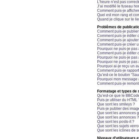
L’heure n’est pas correct
J’ai modifié le fuseau hor
Comment puis-je affiche
Quel est mon rang et com
Quand je clique sur le li
Problèmes de publicati
Comment puis-je publier
Comment puis-je éditer
Comment puis-je ajoute
Comment puis-je créer 
Pourquoi ne puis-je pas 
Comment puis-je éditer 
Pourquoi ne puis-je pas
Pourquoi ne puis-je pas 
Pourquoi ai-je reçu un a
Comment puis-je rappor
Qu’est-ce le bouton “Sauv
Pourquoi mon message a-
Comment puis-je remonte
Formatage et types de 
Qu’est-ce que le BBCod
Puis-je utiliser du HTML 
Que sont les smileys ?
Puis-je publier des imag
Que sont les annonces g
Que sont les annonces ?
Que sont les posts-it ?
Que sont les sujets verro
Que sont les icônes de s
Niveaux d’utilisateurs e