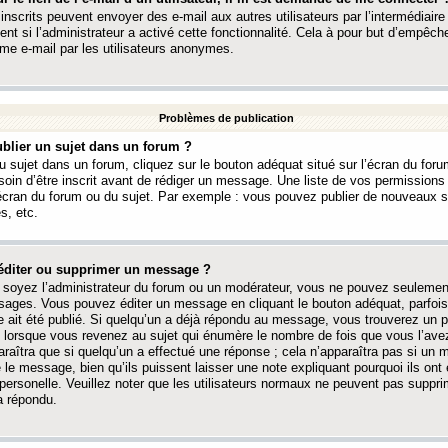
 inscrits peuvent envoyer des e-mail aux autres utilisateurs par l’intermédiaire
ent si l’administrateur a activé cette fonctionnalité. Cela à pour but d’empêcher
me e-mail par les utilisateurs anonymes.
Problèmes de publication
blier un sujet dans un forum ?
 sujet dans un forum, cliquez sur le bouton adéquat situé sur l’écran du forum
oin d’être inscrit avant de rédiger un message. Une liste de vos permission
’écran du forum ou du sujet. Par exemple : vous pouvez publier de nouveaux 
s, etc.
éditer ou supprimer un message ?
soyez l’administrateur du forum ou un modérateur, vous ne pouvez seulement
ages. Vous pouvez éditer un message en cliquant le bouton adéquat, parfois
ait été publié. Si quelqu’un a déjà répondu au message, vous trouverez un pe
orsque vous revenez au sujet qui énumère le nombre de fois que vous l’avez
paraîtra que si quelqu’un a effectué une réponse ; cela n’apparaîtra pas si un
é le message, bien qu’ils puissent laisser une note expliquant pourquoi ils ont
 personelle. Veuillez noter que les utilisateurs normaux ne peuvent pas supp
a répondu.