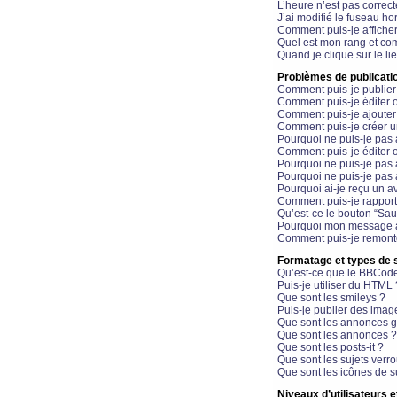
L’heure n’est pas correct
J’ai modifié le fuseau hor
Comment puis-je affiche
Quel est mon rang et com
Quand je clique sur le li
Problèmes de publicati
Comment puis-je publier
Comment puis-je éditer
Comment puis-je ajoute
Comment puis-je créer 
Pourquoi ne puis-je pas 
Comment puis-je éditer 
Pourquoi ne puis-je pas
Pourquoi ne puis-je pas 
Pourquoi ai-je reçu un a
Comment puis-je rappor
Qu’est-ce le bouton “Sauv
Pourquoi mon message a-
Comment puis-je remonte
Formatage et types de 
Qu’est-ce que le BBCod
Puis-je utiliser du HTML 
Que sont les smileys ?
Puis-je publier des imag
Que sont les annonces g
Que sont les annonces ?
Que sont les posts-it ?
Que sont les sujets verro
Que sont les icônes de s
Niveaux d’utilisateurs e