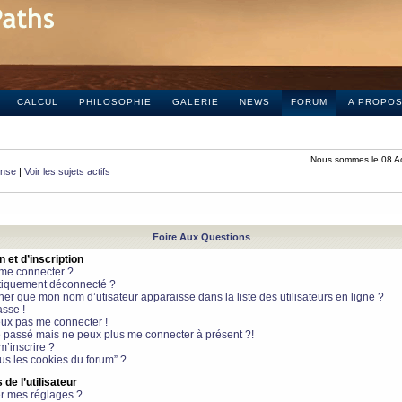
CALCUL
PHILOSOPHIE
GALERIE
NEWS
FORUM
A PROPO
Nous sommes le 08 A
onse
|
Voir les sujets actifs
Foire Aux Questions
et d’inscription
 me connecter ?
tiquement déconnecté ?
 que mon nom d’utisateur apparaisse dans la liste des utilisateurs en ligne ?
sse !
peux pas me connecter !
le passé mais ne peux plus me connecter à présent ?!
m’inscrire ?
ous les cookies du forum” ?
de l’utilisateur
r mes réglages ?