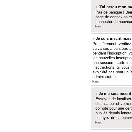
» J’ai perdu mon mo
Pas de panique ! Bien
page de connexion et
connecter de nouvea
Haut
» Je suis inscrit mai
Premièrement, vérifiez 
suivantes a pu s’être 
pendant l’inscription,
les nouvelles inscripti
une session ; cette inf
insctructions. Si vous 
avoir été pris pour un 
administrateur.
Haut
» Je me suis inscri
Essayez de localiser 
d’utilisateur et votr
compte pour une certa
publiés depuis longte
essayez de participe
Haut