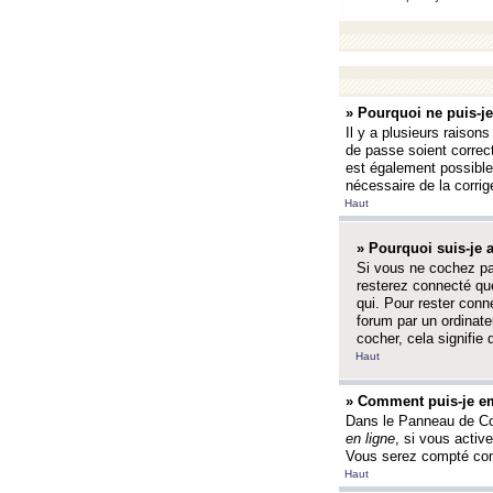
» Pourquoi ne puis-j
Il y a plusieurs raison
de passe soient correct
est également possible q
nécessaire de la corrige
Haut
» Pourquoi suis-je
Si vous ne cochez p
resterez connecté que
qui. Pour rester con
forum par un ordinate
cocher, cela signifie 
Haut
» Comment puis-je em
Dans le Panneau de Con
en ligne
, si vous activ
Vous serez compté com
Haut