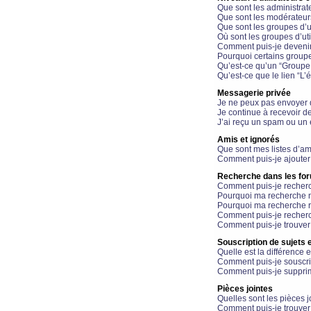
Que sont les administrat
Que sont les modérateur
Que sont les groupes d’ut
Où sont les groupes d’uti
Comment puis-je devenir
Pourquoi certains groupe
Qu’est-ce qu’un “Groupe d
Qu’est-ce que le lien “L’
Messagerie privée
Je ne peux pas envoyer 
Je continue à recevoir d
J’ai reçu un spam ou un 
Amis et ignorés
Que sont mes listes d’am
Comment puis-je ajouter 
Recherche dans les fo
Comment puis-je recherc
Pourquoi ma recherche n
Pourquoi ma recherche r
Comment puis-je recherch
Comment puis-je trouver
Souscription de sujets e
Quelle est la différence e
Comment puis-je souscrir
Comment puis-je supprim
Pièces jointes
Quelles sont les pièces j
Comment puis-je trouver 