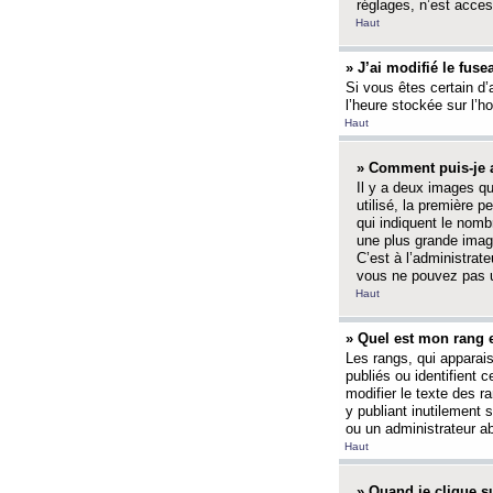
réglages, n’est access
Haut
» J’ai modifié le fuse
Si vous êtes certain d’
l’heure stockée sur l’ho
Haut
» Comment puis-je a
Il y a deux images q
utilisé, la première 
qui indiquent le nom
une plus grande image
C’est à l’administrate
vous ne pouvez pas ut
Haut
» Quel est mon rang 
Les rangs, qui apparai
publiés ou identifient 
modifier le texte des r
y publiant inutilement
ou un administrateur 
Haut
» Quand je clique su