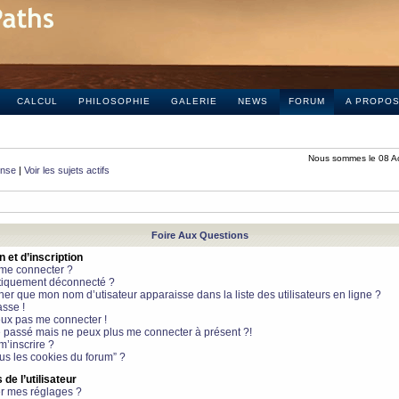
CALCUL
PHILOSOPHIE
GALERIE
NEWS
FORUM
A PROPO
Nous sommes le 08 A
onse
|
Voir les sujets actifs
Foire Aux Questions
et d’inscription
 me connecter ?
tiquement déconnecté ?
 que mon nom d’utisateur apparaisse dans la liste des utilisateurs en ligne ?
sse !
peux pas me connecter !
le passé mais ne peux plus me connecter à présent ?!
m’inscrire ?
ous les cookies du forum” ?
de l’utilisateur
r mes réglages ?