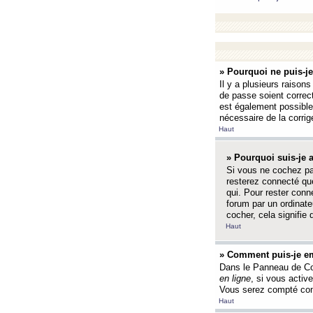
» Pourquoi ne puis-j
Il y a plusieurs raison
de passe soient correct
est également possible q
nécessaire de la corrige
Haut
» Pourquoi suis-je
Si vous ne cochez p
resterez connecté que
qui. Pour rester con
forum par un ordinate
cocher, cela signifie 
Haut
» Comment puis-je em
Dans le Panneau de Con
en ligne
, si vous activ
Vous serez compté com
Haut