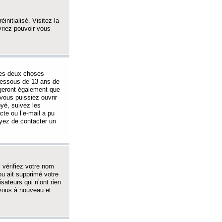
initialisé. Visitez la
vriez pouvoir vous
 des deux choses
-dessous de 13 ans de
igeront également que
vous puissiez ouvrir
oyé, suivez les
cte ou l’e-mail a pu
ayez de contacter un
, vérifiez votre nom
ou ait supprimé votre
sateurs qui n’ont rien
z-vous à nouveau et