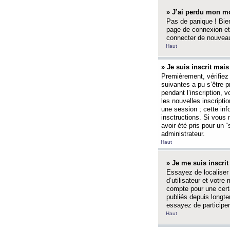
» J’ai perdu mon mo
Pas de panique ! Bien
page de connexion et
connecter de nouvea
Haut
» Je suis inscrit mai
Premièrement, vérifiez 
suivantes a pu s’être 
pendant l’inscription,
les nouvelles inscripti
une session ; cette inf
insctructions. Si vous 
avoir été pris pour un 
administrateur.
Haut
» Je me suis inscri
Essayez de localiser 
d’utilisateur et votr
compte pour une certa
publiés depuis longte
essayez de participe
Haut