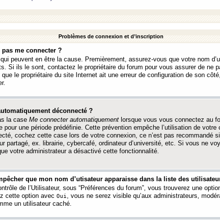
Problèmes de connexion et d’inscription
e pas me connecter ?
s qui peuvent en être la cause. Premièrement, assurez-vous que votre nom d’ut
s. Si ils le sont, contactez le propriétaire du forum pour vous assurer de ne pa
ue le propriétaire du site Internet ait une erreur de configuration de son côté, 
r.
 automatiquement déconnecté ?
as la case
Me connecter automatiquement
lorsque vous vous connectez au f
 pour une période prédéfinie. Cette prévention empêche l’utilisation de votre
necté, cochez cette case lors de votre connexion, ce n’est pas recommandé s
ur partagé, ex. librairie, cybercafé, ordinateur d’université, etc. Si vous ne v
que votre administrateur a désactivé cette fonctionnalité.
pêcher que mon nom d’utisateur apparaisse dans la liste des utilisateur
trôle de l’Utilisateur, sous “Préférences du forum”, vous trouverez une opti
ez cette option avec
, vous ne serez visible qu’aux administrateurs, mod
Oui
me un utilisateur caché.