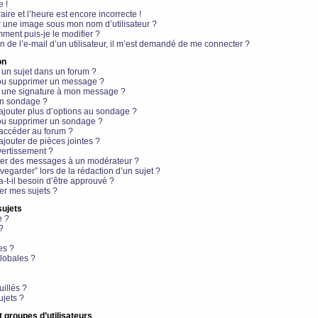
e !
aire et l’heure est encore incorrecte !
r une image sous mon nom d’utilisateur ?
ment puis-je le modifier ?
en de l’e-mail d’un utilisateur, il m’est demandé de me connecter ?
on
 un sujet dans un forum ?
 ou supprimer un message ?
r une signature à mon message ?
un sondage ?
ajouter plus d’options au sondage ?
ou supprimer un sondage ?
 accéder au forum ?
ajouter de pièces jointes ?
vertissement ?
ter des messages à un modérateur ?
egarder” lors de la rédaction d’un sujet ?
t-il besoin d’être approuvé ?
r mes sujets ?
sujets
e ?
?
es ?
lobales ?
uillés ?
ujets ?
t groupes d’utilisateurs