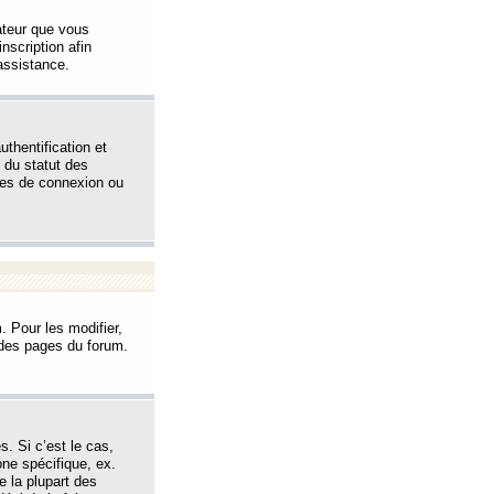
sateur que vous
inscription afin
assistance.
thentification et
 du statut des
èmes de connexion ou
. Pour les modifier,
t des pages du forum.
s. Si c’est le cas,
one spécifique, ex.
e la plupart des