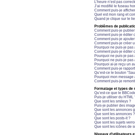
L’heure n’est pas correct
J’ai modifié le fuseau hor
Comment puis-je affiche
Quel est mon rang et com
Quand je clique sur le li
Problèmes de publicati
Comment puis-je publier
Comment puis-je éditer
Comment puis-je ajoute
Comment puis-je créer 
Pourquoi ne puis-je pas 
Comment puis-je éditer 
Pourquoi ne puis-je pas
Pourquoi ne puis-je pas 
Pourquoi ai-je reçu un a
Comment puis-je rappor
Qu’est-ce le bouton “Sauv
Pourquoi mon message a-
Comment puis-je remonte
Formatage et types de 
Qu’est-ce que le BBCod
Puis-je utiliser du HTML 
Que sont les smileys ?
Puis-je publier des imag
Que sont les annonces g
Que sont les annonces ?
Que sont les posts-it ?
Que sont les sujets verro
Que sont les icônes de s
Niveaux d’utilisateurs e