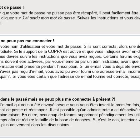
t de passe !
 que votre mot de passe ne puisse pas être récupéré, il peut facilement être ré
 cliquez sur
J’ai perdu mon mot de passe
. Suivez les instructions et vous de
u.
s ne peux pas me connecter !
votre nom d’utilisateur et votre mot de passe. S’ils sont corrects, alors une
produite. Si le support de la COPPA est activé et que vous indiquiez avoir en
 vous devrez suivre les instructions que vous avez reçues. Certains forums ex
ons doivent être activées, par vous-même ou par un administrateur, avant que 
ormation était présente pendant l’inscription. Si un e-mail vous a déjà été env
n’avez pas reçu d’e-mail, vous avez pu avoir fourni une adresse e-mail incorre
“spam”. Si vous êtes certain que l’adresse de e-mail fournie est correcte, ess
t dans le passé mais ne peux plus me connecter à présent ?!
l’e-mail qui vous a été envoyé lorsque vous vous êtes inscrit la première fois
e mot de passe et réessayez. Il est possible qu’un administrateur ait désactivé 
ine raison. En outre, beaucoup de forums suppriment périodiquement les utili
mps afin de réduire la taille de la base de données. Si c’est le cas, inscrive
r plus activement dans les discussions.