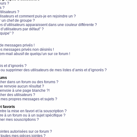
eurs ?
s ?
ilisateurs ?
lisateurs et comment puis-je en rejoindre un ?
 un chef de groupe ?
s d’utilisateurs apparaissent dans une couleur différente ?
’utilisateurs par défaut” ?
équipe” ?
de messages privés !
es messages privés non désirés !
em-mail abusif de quelqu’un sur ce forum !
is et d’ignorés ?
ou supprimer des utilisateurs de mes listes d’amis et d’ignorés ?
rums
her dans un forum ou des forums ?
e renvoie aucun résultat ?
envoie à une page blanche ?!
er des utilisateurs ?
 mes propres messages et sujets ?
t favoris
ntre la mise en favori et la souscription ?
e à un forum ou à un sujet spécifique ?
er mes souscriptions ?
ointes autorisées sur ce forum ?
toutes mes pièces jointes ?