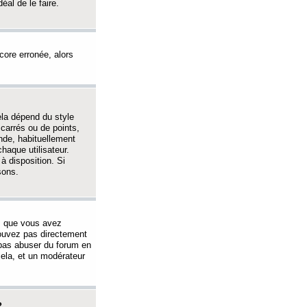
éal de le faire.
ncore erronée, alors
ela dépend du style
 carrés ou de points,
nde, habituellement
haque utilisateur.
à disposition. Si
sons.
s que vous avez
 pouvez pas directement
 pas abuser du forum en
ela, et un modérateur
?