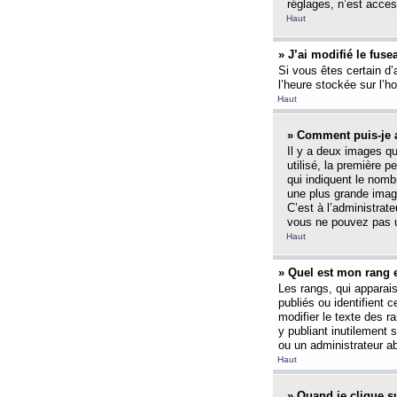
réglages, n’est access
Haut
» J’ai modifié le fuse
Si vous êtes certain d’
l’heure stockée sur l’ho
Haut
» Comment puis-je a
Il y a deux images q
utilisé, la première 
qui indiquent le nom
une plus grande image
C’est à l’administrate
vous ne pouvez pas ut
Haut
» Quel est mon rang 
Les rangs, qui apparai
publiés ou identifient 
modifier le texte des r
y publiant inutilement
ou un administrateur 
Haut
» Quand je clique su