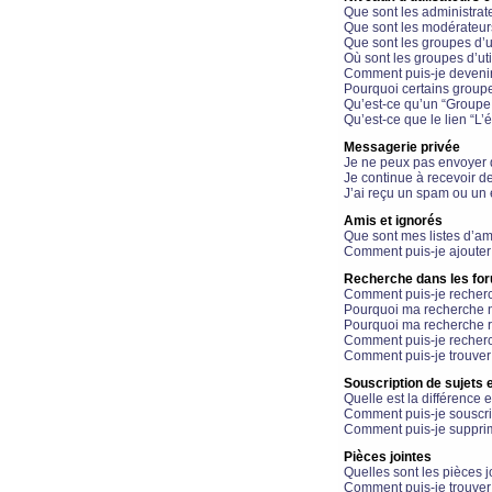
Que sont les administrat
Que sont les modérateur
Que sont les groupes d’ut
Où sont les groupes d’uti
Comment puis-je devenir
Pourquoi certains groupe
Qu’est-ce qu’un “Groupe d
Qu’est-ce que le lien “L’
Messagerie privée
Je ne peux pas envoyer 
Je continue à recevoir d
J’ai reçu un spam ou un 
Amis et ignorés
Que sont mes listes d’am
Comment puis-je ajouter 
Recherche dans les fo
Comment puis-je recherc
Pourquoi ma recherche n
Pourquoi ma recherche r
Comment puis-je recherch
Comment puis-je trouver
Souscription de sujets e
Quelle est la différence e
Comment puis-je souscrir
Comment puis-je supprim
Pièces jointes
Quelles sont les pièces j
Comment puis-je trouver 