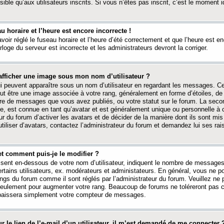
ible qu’aux utilisateurs inscrits. Si vous n’êtes pas inscrit, c’est le moment id
au horaire et l’heure est encore incorrecte !
avoir réglé le fuseau horaire et l’heure d’été correctement et que l’heure est e
rloge du serveur est incorrecte et les administrateurs devront la corriger.
fficher une image sous mon nom d’utilisateur ?
ui peuvent apparaître sous un nom d’utilisateur en regardant les messages. C
peut être une image associée à votre rang, généralement en forme d’étoiles, de
bre de messages que vous avez publiés, ou votre statut sur le forum. La seco
, est connue en tant qu’avatar et est généralement unique ou personnelle à c
ur du forum d’activer les avatars et de décider de la manière dont ils sont mis 
iliser d’avatars, contactez l’administrateur du forum et demandez lui ses rai
et comment puis-je le modifier ?
ssent en-dessous de votre nom d’utilisateur, indiquent le nombre de message
certains utilisateurs, ex. modérateurs et administateurs. En général, vous ne
angs du forum comme il sont réglés par l’administrateur du forum. Veuillez ne
 seulement pour augmenter votre rang. Beaucoup de forums ne toléreront pas c
abaissera simplement votre compteur de messages.
r le lien de l’e-mail d’un utilisateur, il m’est demandé de me connecter 