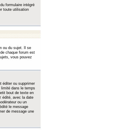
 du formulaire intégré
 toute utilisation
 ou du sujet. Il se
s de chaque forum est
sujets, vous pouvez
 éditer ou supprimer
 limité dans le temps
tit bout de texte en
 édité, avec la date
 modérateur ou un
 édité le message
rimer de message une