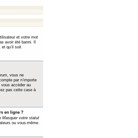
ilisateur et votre mot
s avoir été banni. Il
et qu’il soit
orum, vous ne
 compte par n’importe
i vous accéder au
oyez pas cette case à
s en ligne ?
on
Masquer votre statut
érateurs ou vous-même.