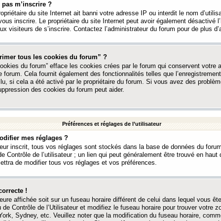
 pas m’inscrire ?
ropriétaire du site Internet ait banni votre adresse IP ou interdit le nom d’utili
vous inscrire. Le propriétaire du site Internet peut avoir également désactivé l’
 visiteurs de s’inscrire. Contactez l’administrateur du forum pour de plus d’
rimer tous les cookies du forum” ?
ookies du forum” efface les cookies crées par le forum qui conservent votre au
e forum. Cela fournit également des fonctionnalités telles que l’enregistrement
u, si cela a été activé par le propriétaire du forum. Si vous avez des probl
uppression des cookies du forum peut aider.
Préférences et réglages de l’utilisateur
difier mes réglages ?
teur inscrit, tous vos réglages sont stockés dans la base de données du forum
e Contrôle de l’utilisateur ; un lien qui peut généralement être trouvé en hau
tra de modifier tous vos réglages et vos préférences.
correcte !
heure affichée soit sur un fuseau horaire différent de celui dans lequel vous ête
 de Contrôle de l’Utilisateur et modifiez le fuseau horaire pour trouver votre z
ork, Sydney, etc. Veuillez noter que la modification du fuseau horaire, comm