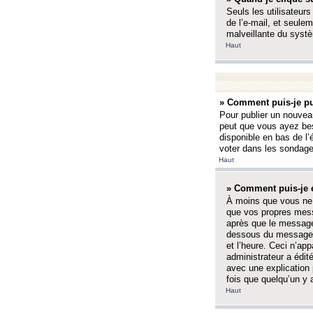
Seuls les utilisateurs
de l’e-mail, et seulem
malveillante du systè
Haut
» Comment puis-je pu
Pour publier un nouveau
peut que vous ayez bes
disponible en bas de l
voter dans les sondage
Haut
» Comment puis-je 
À moins que vous ne 
que vos propres mess
après que le message 
dessous du message l
et l’heure. Ceci n’ap
administrateur a édit
avec une explication
fois que quelqu’un y 
Haut