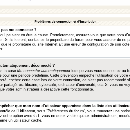
Problèmes de connexion et d’inscription
e pas me connecter ?
s qui peuvent en être la cause. Premièrement, assurez-vous que votre nom d’ut
s. Si ils le sont, contactez le propriétaire du forum pour vous assurer de ne pa
ue le propriétaire du site Internet ait une erreur de configuration de son côté, 
r.
 automatiquement déconnecté ?
as la case
Me connecter automatiquement
lorsque vous vous connectez au f
 pour une période prédéfinie. Cette prévention empêche l’utilisation de votre
necté, cochez cette case lors de votre connexion, ce n’est pas recommandé s
ur partagé, ex. librairie, cybercafé, ordinateur d’université, etc. Si vous ne v
que votre administrateur a désactivé cette fonctionnalité.
pêcher que mon nom d’utisateur apparaisse dans la liste des utilisateur
trôle de l’Utilisateur, sous “Préférences du forum”, vous trouverez une opti
ez cette option avec
, vous ne serez visible qu’aux administrateurs, mod
Oui
me un utilisateur caché.