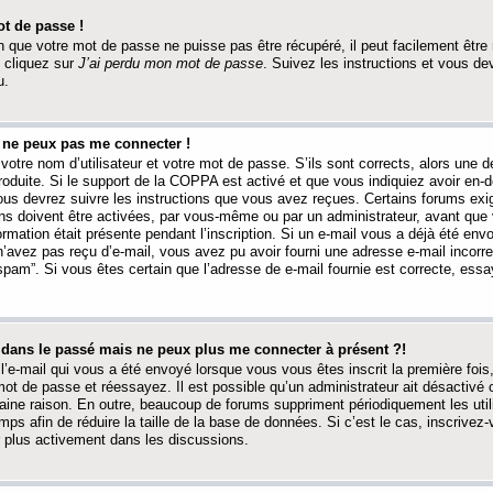
t de passe !
 que votre mot de passe ne puisse pas être récupéré, il peut facilement être ré
 cliquez sur
J’ai perdu mon mot de passe
. Suivez les instructions et vous de
u.
s ne peux pas me connecter !
votre nom d’utilisateur et votre mot de passe. S’ils sont corrects, alors une
produite. Si le support de la COPPA est activé et que vous indiquiez avoir en
 vous devrez suivre les instructions que vous avez reçues. Certains forums ex
ons doivent être activées, par vous-même ou par un administrateur, avant que 
ormation était présente pendant l’inscription. Si un e-mail vous a déjà été env
n’avez pas reçu d’e-mail, vous avez pu avoir fourni une adresse e-mail incorre
“spam”. Si vous êtes certain que l’adresse de e-mail fournie est correcte, ess
t dans le passé mais ne peux plus me connecter à présent ?!
l’e-mail qui vous a été envoyé lorsque vous vous êtes inscrit la première fois
e mot de passe et réessayez. Il est possible qu’un administrateur ait désactivé 
ine raison. En outre, beaucoup de forums suppriment périodiquement les utili
mps afin de réduire la taille de la base de données. Si c’est le cas, inscrive
r plus activement dans les discussions.