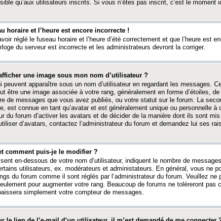
ible qu’aux utilisateurs inscrits. Si vous n’êtes pas inscrit, c’est le moment id
au horaire et l’heure est encore incorrecte !
avoir réglé le fuseau horaire et l’heure d’été correctement et que l’heure est e
rloge du serveur est incorrecte et les administrateurs devront la corriger.
fficher une image sous mon nom d’utilisateur ?
ui peuvent apparaître sous un nom d’utilisateur en regardant les messages. C
peut être une image associée à votre rang, généralement en forme d’étoiles, de
bre de messages que vous avez publiés, ou votre statut sur le forum. La seco
, est connue en tant qu’avatar et est généralement unique ou personnelle à c
ur du forum d’activer les avatars et de décider de la manière dont ils sont mis 
iliser d’avatars, contactez l’administrateur du forum et demandez lui ses rai
et comment puis-je le modifier ?
ssent en-dessous de votre nom d’utilisateur, indiquent le nombre de message
certains utilisateurs, ex. modérateurs et administateurs. En général, vous ne
angs du forum comme il sont réglés par l’administrateur du forum. Veuillez ne
 seulement pour augmenter votre rang. Beaucoup de forums ne toléreront pas c
abaissera simplement votre compteur de messages.
r le lien de l’e-mail d’un utilisateur, il m’est demandé de me connecter 