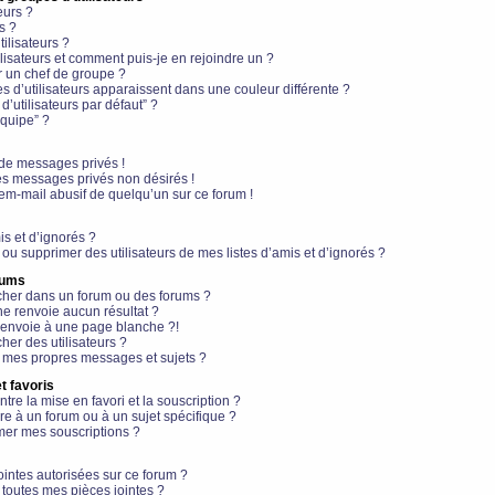
eurs ?
s ?
ilisateurs ?
lisateurs et comment puis-je en rejoindre un ?
 un chef de groupe ?
s d’utilisateurs apparaissent dans une couleur différente ?
’utilisateurs par défaut” ?
équipe” ?
de messages privés !
es messages privés non désirés !
em-mail abusif de quelqu’un sur ce forum !
is et d’ignorés ?
ou supprimer des utilisateurs de mes listes d’amis et d’ignorés ?
rums
her dans un forum ou des forums ?
e renvoie aucun résultat ?
envoie à une page blanche ?!
er des utilisateurs ?
 mes propres messages et sujets ?
t favoris
ntre la mise en favori et la souscription ?
e à un forum ou à un sujet spécifique ?
er mes souscriptions ?
ointes autorisées sur ce forum ?
toutes mes pièces jointes ?