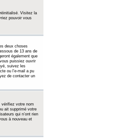
initialisé. Visitez la
vriez pouvoir vous
 des deux choses
-dessous de 13 ans de
igeront également que
vous puissiez ouvrir
oyé, suivez les
cte ou l’e-mail a pu
ayez de contacter un
, vérifiez votre nom
ou ait supprimé votre
sateurs qui n’ont rien
z-vous à nouveau et