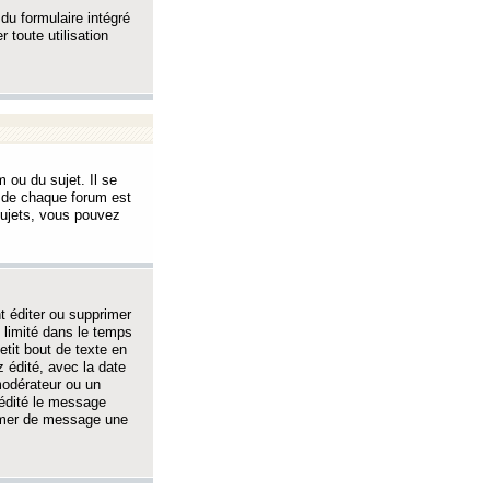
 du formulaire intégré
 toute utilisation
 ou du sujet. Il se
s de chaque forum est
sujets, vous pouvez
 éditer ou supprimer
 limité dans le temps
tit bout de texte en
 édité, avec la date
 modérateur ou un
 édité le message
rimer de message une