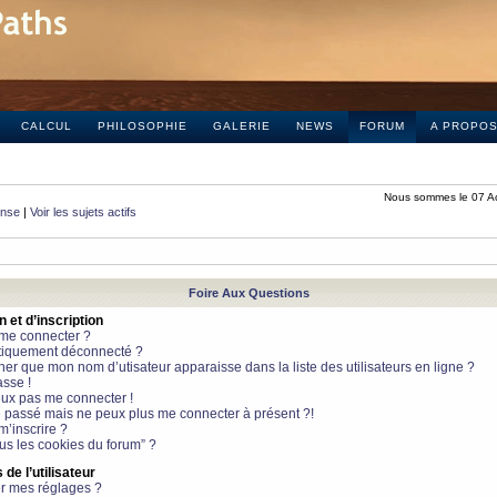
CALCUL
PHILOSOPHIE
GALERIE
NEWS
FORUM
A PROPO
Nous sommes le 07 A
onse
|
Voir les sujets actifs
Foire Aux Questions
et d’inscription
 me connecter ?
tiquement déconnecté ?
 que mon nom d’utisateur apparaisse dans la liste des utilisateurs en ligne ?
sse !
peux pas me connecter !
le passé mais ne peux plus me connecter à présent ?!
m’inscrire ?
ous les cookies du forum” ?
de l’utilisateur
r mes réglages ?