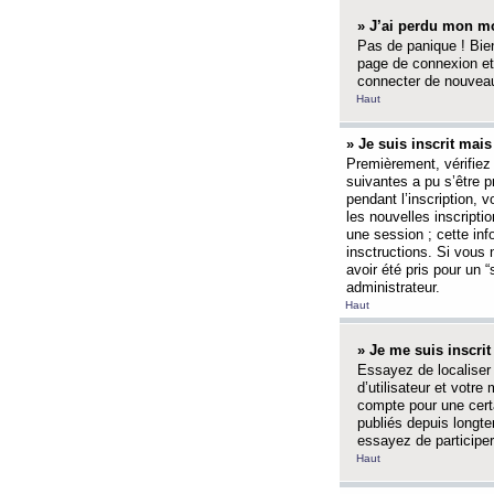
» J’ai perdu mon mo
Pas de panique ! Bien
page de connexion et
connecter de nouvea
Haut
» Je suis inscrit mai
Premièrement, vérifiez 
suivantes a pu s’être 
pendant l’inscription,
les nouvelles inscripti
une session ; cette inf
insctructions. Si vous 
avoir été pris pour un 
administrateur.
Haut
» Je me suis inscri
Essayez de localiser 
d’utilisateur et votr
compte pour une certa
publiés depuis longte
essayez de participe
Haut