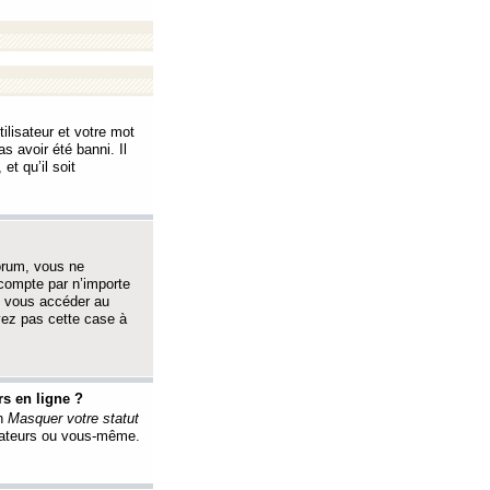
ilisateur et votre mot
s avoir été banni. Il
et qu’il soit
orum, vous ne
 compte par n’importe
i vous accéder au
oyez pas cette case à
s en ligne ?
on
Masquer votre statut
érateurs ou vous-même.