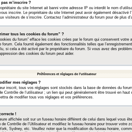
 pas m’inscrire ?
ropriétaire du site Internet ait banni votre adresse IP ou interdit le nom d’utili
vous inscrire. Le propriétaire du site Internet peut avoir également désactivé l’
 visiteurs de s’inscrire. Contactez l’administrateur du forum pour de plus d’
rimer tous les cookies du forum” ?
ookies du forum” efface les cookies crées par le forum qui conservent votre au
e forum. Cela fournit également des fonctionnalités telles que l’enregistrement
u, si cela a été activé par le propriétaire du forum. Si vous avez des probl
uppression des cookies du forum peut aider.
Préférences et réglages de l’utilisateur
difier mes réglages ?
teur inscrit, tous vos réglages sont stockés dans la base de données du forum
e Contrôle de l’utilisateur ; un lien qui peut généralement être trouvé en hau
tra de modifier tous vos réglages et vos préférences.
correcte !
heure affichée soit sur un fuseau horaire différent de celui dans lequel vous ête
 de Contrôle de l’Utilisateur et modifiez le fuseau horaire pour trouver votre z
ork, Sydney, etc. Veuillez noter que la modification du fuseau horaire, comm