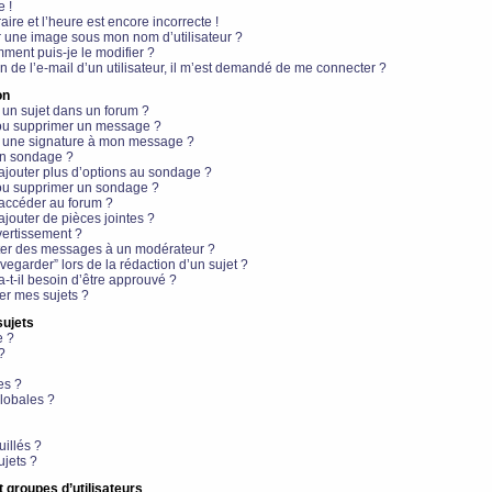
e !
aire et l’heure est encore incorrecte !
r une image sous mon nom d’utilisateur ?
ment puis-je le modifier ?
en de l’e-mail d’un utilisateur, il m’est demandé de me connecter ?
on
 un sujet dans un forum ?
 ou supprimer un message ?
r une signature à mon message ?
un sondage ?
ajouter plus d’options au sondage ?
ou supprimer un sondage ?
 accéder au forum ?
ajouter de pièces jointes ?
vertissement ?
ter des messages à un modérateur ?
egarder” lors de la rédaction d’un sujet ?
t-il besoin d’être approuvé ?
r mes sujets ?
sujets
e ?
?
es ?
lobales ?
uillés ?
ujets ?
t groupes d’utilisateurs