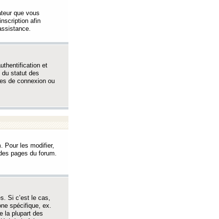
sateur que vous
inscription afin
assistance.
thentification et
 du statut des
èmes de connexion ou
. Pour les modifier,
t des pages du forum.
s. Si c’est le cas,
one spécifique, ex.
e la plupart des