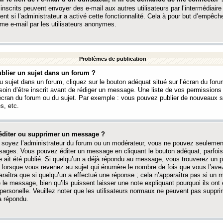
 inscrits peuvent envoyer des e-mail aux autres utilisateurs par l’intermédiaire
ent si l’administrateur a activé cette fonctionnalité. Cela à pour but d’empêcher
me e-mail par les utilisateurs anonymes.
Problèmes de publication
blier un sujet dans un forum ?
 sujet dans un forum, cliquez sur le bouton adéquat situé sur l’écran du forum
oin d’être inscrit avant de rédiger un message. Une liste de vos permission
’écran du forum ou du sujet. Par exemple : vous pouvez publier de nouveaux 
s, etc.
éditer ou supprimer un message ?
soyez l’administrateur du forum ou un modérateur, vous ne pouvez seulement
ages. Vous pouvez éditer un message en cliquant le bouton adéquat, parfois
ait été publié. Si quelqu’un a déjà répondu au message, vous trouverez un pe
orsque vous revenez au sujet qui énumère le nombre de fois que vous l’avez
paraîtra que si quelqu’un a effectué une réponse ; cela n’apparaîtra pas si un
é le message, bien qu’ils puissent laisser une note expliquant pourquoi ils ont
 personelle. Veuillez noter que les utilisateurs normaux ne peuvent pas supp
a répondu.