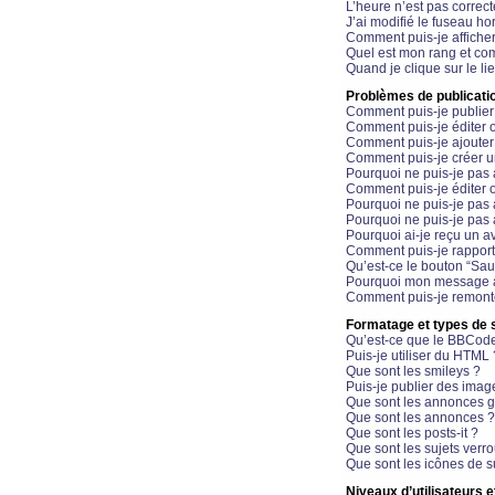
L’heure n’est pas correct
J’ai modifié le fuseau hor
Comment puis-je affiche
Quel est mon rang et com
Quand je clique sur le li
Problèmes de publicati
Comment puis-je publier
Comment puis-je éditer
Comment puis-je ajoute
Comment puis-je créer 
Pourquoi ne puis-je pas 
Comment puis-je éditer 
Pourquoi ne puis-je pas
Pourquoi ne puis-je pas 
Pourquoi ai-je reçu un a
Comment puis-je rappor
Qu’est-ce le bouton “Sauv
Pourquoi mon message a-
Comment puis-je remonte
Formatage et types de 
Qu’est-ce que le BBCod
Puis-je utiliser du HTML 
Que sont les smileys ?
Puis-je publier des imag
Que sont les annonces g
Que sont les annonces ?
Que sont les posts-it ?
Que sont les sujets verro
Que sont les icônes de s
Niveaux d’utilisateurs e