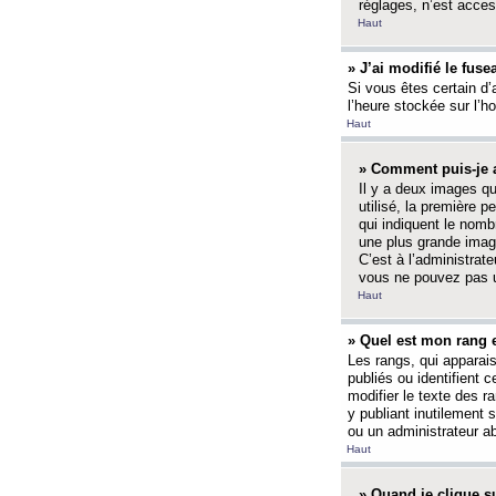
réglages, n’est access
Haut
» J’ai modifié le fuse
Si vous êtes certain d’
l’heure stockée sur l’ho
Haut
» Comment puis-je a
Il y a deux images q
utilisé, la première 
qui indiquent le nom
une plus grande image
C’est à l’administrate
vous ne pouvez pas ut
Haut
» Quel est mon rang 
Les rangs, qui apparai
publiés ou identifient 
modifier le texte des r
y publiant inutilement
ou un administrateur 
Haut
» Quand je clique su