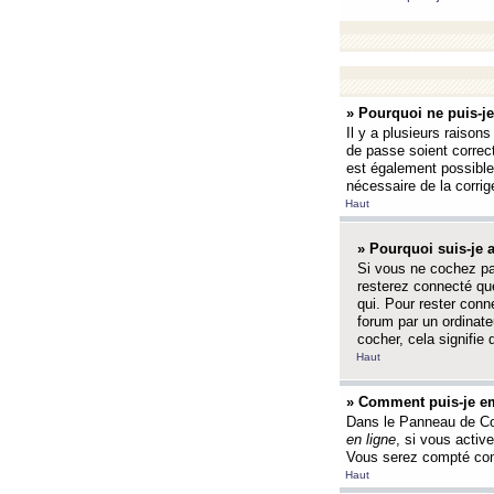
» Pourquoi ne puis-j
Il y a plusieurs raison
de passe soient correct
est également possible q
nécessaire de la corrige
Haut
» Pourquoi suis-je
Si vous ne cochez p
resterez connecté que
qui. Pour rester con
forum par un ordinate
cocher, cela signifie 
Haut
» Comment puis-je em
Dans le Panneau de Con
en ligne
, si vous activ
Vous serez compté com
Haut