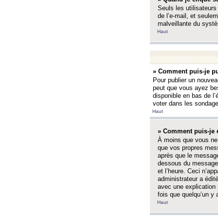
Seuls les utilisateurs
de l’e-mail, et seulem
malveillante du systè
Haut
» Comment puis-je pu
Pour publier un nouveau
peut que vous ayez bes
disponible en bas de l
voter dans les sondage
Haut
» Comment puis-je 
À moins que vous ne 
que vos propres mess
après que le message 
dessous du message l
et l’heure. Ceci n’ap
administrateur a édit
avec une explication
fois que quelqu’un y 
Haut