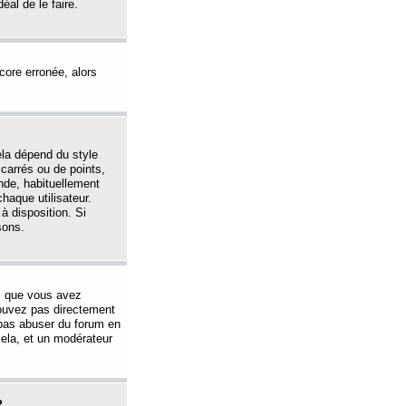
éal de le faire.
ncore erronée, alors
ela dépend du style
 carrés ou de points,
nde, habituellement
haque utilisateur.
à disposition. Si
sons.
s que vous avez
 pouvez pas directement
 pas abuser du forum en
ela, et un modérateur
?