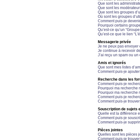
Que sont les administrat
Que sont les modérateur
Que sont les groupes d’ut
Où sont les groupes d’uti
Comment puis-je devenir
Pourquoi certains groupe
Qu’est-ce qu’un “Groupe d
Qu’est-ce que le lien “L’
Messagerie privée
Je ne peux pas envoyer 
Je continue à recevoir d
J’ai reçu un spam ou un 
Amis et ignorés
Que sont mes listes d’am
Comment puis-je ajouter 
Recherche dans les fo
Comment puis-je recherc
Pourquoi ma recherche n
Pourquoi ma recherche r
Comment puis-je recherch
Comment puis-je trouver
Souscription de sujets e
Quelle est la différence e
Comment puis-je souscrir
Comment puis-je supprim
Pièces jointes
Quelles sont les pièces j
Comment puis-je trouver 