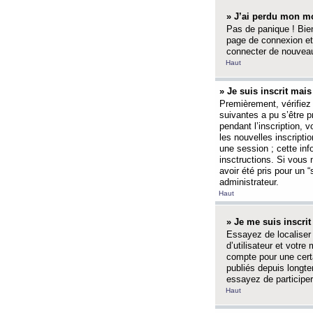
» J’ai perdu mon mo
Pas de panique ! Bien
page de connexion et
connecter de nouvea
Haut
» Je suis inscrit mai
Premièrement, vérifiez 
suivantes a pu s’être 
pendant l’inscription,
les nouvelles inscripti
une session ; cette inf
insctructions. Si vous 
avoir été pris pour un 
administrateur.
Haut
» Je me suis inscri
Essayez de localiser 
d’utilisateur et votr
compte pour une certa
publiés depuis longte
essayez de participe
Haut