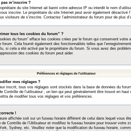
 pas m’inscrire ?
ropriétaire du site Internet ait banni votre adresse IP ou interdit le nom d’utili
vous inscrire. Le propriétaire du site Internet peut avoir également désactivé l’
 visiteurs de s’inscrire. Contactez l’administrateur du forum pour de plus d’
rimer tous les cookies du forum” ?
ookies du forum” efface les cookies crées par le forum qui conservent votre au
e forum. Cela fournit également des fonctionnalités telles que l’enregistrement
u, si cela a été activé par le propriétaire du forum. Si vous avez des probl
uppression des cookies du forum peut aider.
Préférences et réglages de l’utilisateur
difier mes réglages ?
teur inscrit, tous vos réglages sont stockés dans la base de données du forum
e Contrôle de l’utilisateur ; un lien qui peut généralement être trouvé en hau
tra de modifier tous vos réglages et vos préférences.
correcte !
heure affichée soit sur un fuseau horaire différent de celui dans lequel vous ête
 de Contrôle de l’Utilisateur et modifiez le fuseau horaire pour trouver votre z
ork, Sydney, etc. Veuillez noter que la modification du fuseau horaire, comm