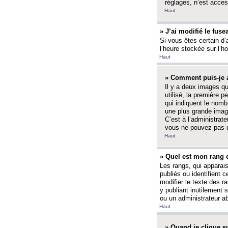
réglages, n’est access
Haut
» J’ai modifié le fuse
Si vous êtes certain d’
l’heure stockée sur l’ho
Haut
» Comment puis-je a
Il y a deux images q
utilisé, la première 
qui indiquent le nom
une plus grande image
C’est à l’administrate
vous ne pouvez pas ut
Haut
» Quel est mon rang 
Les rangs, qui apparai
publiés ou identifient 
modifier le texte des r
y publiant inutilement
ou un administrateur 
Haut
» Quand je clique su