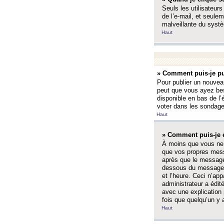
Seuls les utilisateurs
de l’e-mail, et seulem
malveillante du systè
Haut
» Comment puis-je pu
Pour publier un nouveau
peut que vous ayez bes
disponible en bas de l
voter dans les sondage
Haut
» Comment puis-je 
À moins que vous ne 
que vos propres mess
après que le message 
dessous du message l
et l’heure. Ceci n’ap
administrateur a édit
avec une explication
fois que quelqu’un y 
Haut