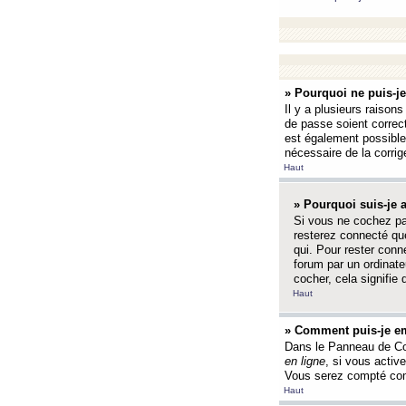
» Pourquoi ne puis-j
Il y a plusieurs raison
de passe soient correct
est également possible q
nécessaire de la corrige
Haut
» Pourquoi suis-je
Si vous ne cochez p
resterez connecté que
qui. Pour rester con
forum par un ordinate
cocher, cela signifie 
Haut
» Comment puis-je em
Dans le Panneau de Con
en ligne
, si vous activ
Vous serez compté com
Haut