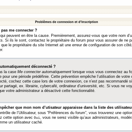
Problèmes de connexion et d’inscription
e pas me connecter ?
s qui peuvent en être la cause. Premièrement, assurez-vous que votre nom d’ut
s. Si ils le sont, contactez le propriétaire du forum pour vous assurer de ne pa
ue le propriétaire du site Internet ait une erreur de configuration de son côté, 
r.
 automatiquement déconnecté ?
as la case
Me connecter automatiquement
lorsque vous vous connectez au f
 pour une période prédéfinie. Cette prévention empêche l’utilisation de votre
necté, cochez cette case lors de votre connexion, ce n’est pas recommandé s
ur partagé, ex. librairie, cybercafé, ordinateur d’université, etc. Si vous ne v
que votre administrateur a désactivé cette fonctionnalité.
pêcher que mon nom d’utisateur apparaisse dans la liste des utilisateur
trôle de l’Utilisateur, sous “Préférences du forum”, vous trouverez une opti
ez cette option avec
, vous ne serez visible qu’aux administrateurs, mod
Oui
me un utilisateur caché.