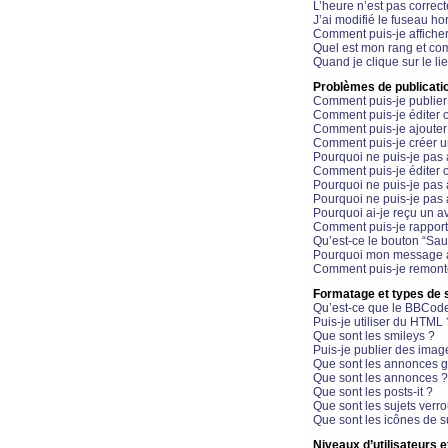
L’heure n’est pas correct
J’ai modifié le fuseau hor
Comment puis-je affiche
Quel est mon rang et com
Quand je clique sur le li
Problèmes de publicati
Comment puis-je publier
Comment puis-je éditer
Comment puis-je ajoute
Comment puis-je créer 
Pourquoi ne puis-je pas 
Comment puis-je éditer 
Pourquoi ne puis-je pas
Pourquoi ne puis-je pas 
Pourquoi ai-je reçu un a
Comment puis-je rappor
Qu’est-ce le bouton “Sauv
Pourquoi mon message a-
Comment puis-je remonte
Formatage et types de 
Qu’est-ce que le BBCod
Puis-je utiliser du HTML 
Que sont les smileys ?
Puis-je publier des imag
Que sont les annonces g
Que sont les annonces ?
Que sont les posts-it ?
Que sont les sujets verro
Que sont les icônes de s
Niveaux d’utilisateurs e