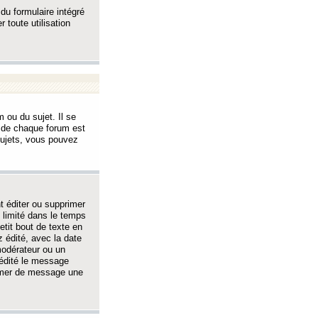
 du formulaire intégré
 toute utilisation
 ou du sujet. Il se
s de chaque forum est
sujets, vous pouvez
 éditer ou supprimer
 limité dans le temps
tit bout de texte en
 édité, avec la date
 modérateur ou un
 édité le message
rimer de message une