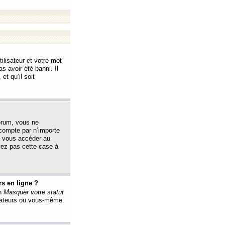
ilisateur et votre mot
s avoir été banni. Il
et qu’il soit
orum, vous ne
 compte par n’importe
i vous accéder au
oyez pas cette case à
s en ligne ?
on
Masquer votre statut
érateurs ou vous-même.