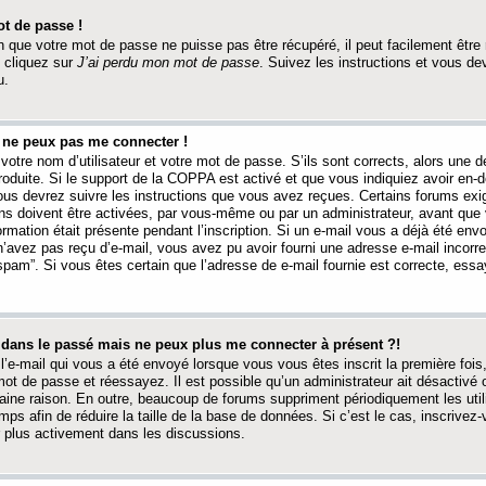
t de passe !
 que votre mot de passe ne puisse pas être récupéré, il peut facilement être ré
 cliquez sur
J’ai perdu mon mot de passe
. Suivez les instructions et vous de
u.
s ne peux pas me connecter !
votre nom d’utilisateur et votre mot de passe. S’ils sont corrects, alors une
produite. Si le support de la COPPA est activé et que vous indiquiez avoir en
 vous devrez suivre les instructions que vous avez reçues. Certains forums ex
ons doivent être activées, par vous-même ou par un administrateur, avant que 
ormation était présente pendant l’inscription. Si un e-mail vous a déjà été env
n’avez pas reçu d’e-mail, vous avez pu avoir fourni une adresse e-mail incorre
“spam”. Si vous êtes certain que l’adresse de e-mail fournie est correcte, ess
t dans le passé mais ne peux plus me connecter à présent ?!
l’e-mail qui vous a été envoyé lorsque vous vous êtes inscrit la première fois
e mot de passe et réessayez. Il est possible qu’un administrateur ait désactivé 
ine raison. En outre, beaucoup de forums suppriment périodiquement les utili
mps afin de réduire la taille de la base de données. Si c’est le cas, inscrive
r plus activement dans les discussions.