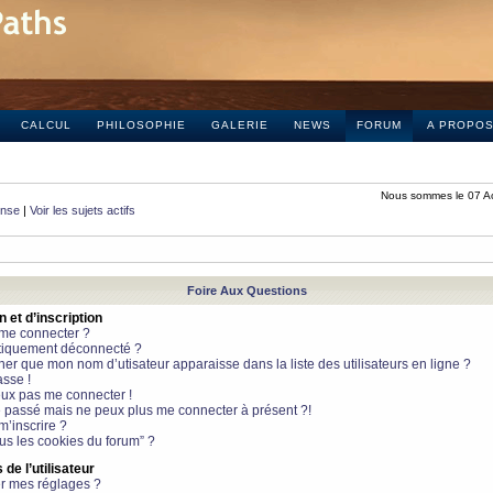
CALCUL
PHILOSOPHIE
GALERIE
NEWS
FORUM
A PROPO
Nous sommes le 07 A
onse
|
Voir les sujets actifs
Foire Aux Questions
et d’inscription
 me connecter ?
tiquement déconnecté ?
 que mon nom d’utisateur apparaisse dans la liste des utilisateurs en ligne ?
sse !
peux pas me connecter !
le passé mais ne peux plus me connecter à présent ?!
m’inscrire ?
ous les cookies du forum” ?
de l’utilisateur
r mes réglages ?