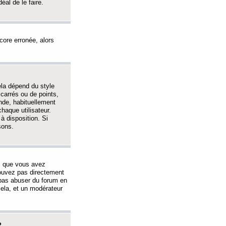
éal de le faire.
ncore erronée, alors
ela dépend du style
 carrés ou de points,
nde, habituellement
haque utilisateur.
à disposition. Si
sons.
s que vous avez
 pouvez pas directement
 pas abuser du forum en
ela, et un modérateur
?