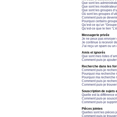
Que sont les administrat
Que sont les modérateur
Que sont les groupes d’ut
Où sont les groupes d’uti
Comment puis-je devenir
Pourquoi certains groupe
Qu’est-ce qu’un “Groupe d
Qu’est-ce que le lien “L’
Messagerie privée
Je ne peux pas envoyer 
Je continue à recevoir d
J’ai reçu un spam ou un 
Amis et ignorés
Que sont mes listes d’am
Comment puis-je ajouter 
Recherche dans les fo
Comment puis-je recherc
Pourquoi ma recherche n
Pourquoi ma recherche r
Comment puis-je recherch
Comment puis-je trouver
Souscription de sujets e
Quelle est la différence e
Comment puis-je souscrir
Comment puis-je supprim
Pièces jointes
Quelles sont les pièces j
Comment puis-je trouver 