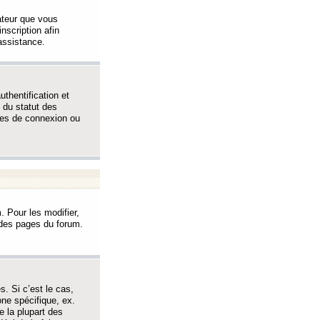
sateur que vous
inscription afin
assistance.
thentification et
 du statut des
èmes de connexion ou
. Pour les modifier,
t des pages du forum.
s. Si c’est le cas,
one spécifique, ex.
e la plupart des