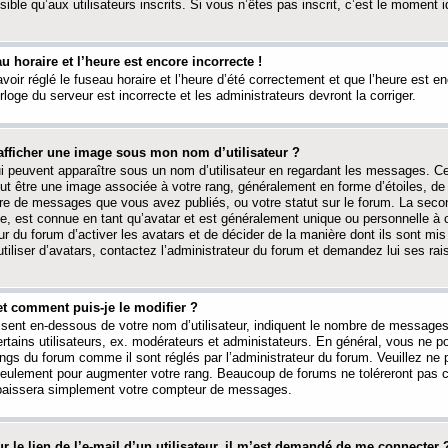
ible qu’aux utilisateurs inscrits. Si vous n’êtes pas inscrit, c’est le moment id
au horaire et l’heure est encore incorrecte !
avoir réglé le fuseau horaire et l’heure d’été correctement et que l’heure est e
rloge du serveur est incorrecte et les administrateurs devront la corriger.
fficher une image sous mon nom d’utilisateur ?
ui peuvent apparaître sous un nom d’utilisateur en regardant les messages. C
peut être une image associée à votre rang, généralement en forme d’étoiles, de
bre de messages que vous avez publiés, ou votre statut sur le forum. La seco
, est connue en tant qu’avatar et est généralement unique ou personnelle à c
ur du forum d’activer les avatars et de décider de la manière dont ils sont mis 
iliser d’avatars, contactez l’administrateur du forum et demandez lui ses rai
et comment puis-je le modifier ?
ssent en-dessous de votre nom d’utilisateur, indiquent le nombre de message
certains utilisateurs, ex. modérateurs et administateurs. En général, vous ne
angs du forum comme il sont réglés par l’administrateur du forum. Veuillez ne
 seulement pour augmenter votre rang. Beaucoup de forums ne toléreront pas c
abaissera simplement votre compteur de messages.
r le lien de l’e-mail d’un utilisateur, il m’est demandé de me connecter 