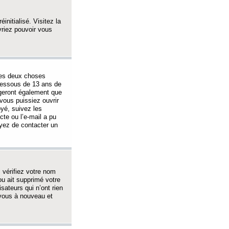
initialisé. Visitez la
vriez pouvoir vous
 des deux choses
-dessous de 13 ans de
igeront également que
vous puissiez ouvrir
oyé, suivez les
cte ou l’e-mail a pu
ayez de contacter un
, vérifiez votre nom
ou ait supprimé votre
sateurs qui n’ont rien
z-vous à nouveau et