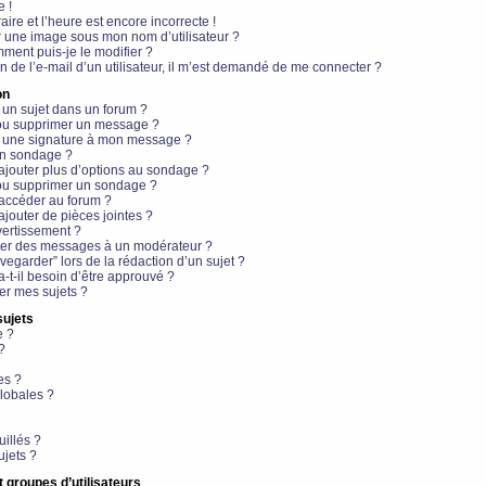
e !
aire et l’heure est encore incorrecte !
r une image sous mon nom d’utilisateur ?
ment puis-je le modifier ?
en de l’e-mail d’un utilisateur, il m’est demandé de me connecter ?
on
 un sujet dans un forum ?
 ou supprimer un message ?
r une signature à mon message ?
un sondage ?
ajouter plus d’options au sondage ?
ou supprimer un sondage ?
 accéder au forum ?
ajouter de pièces jointes ?
vertissement ?
ter des messages à un modérateur ?
egarder” lors de la rédaction d’un sujet ?
t-il besoin d’être approuvé ?
r mes sujets ?
sujets
e ?
?
es ?
lobales ?
uillés ?
ujets ?
t groupes d’utilisateurs