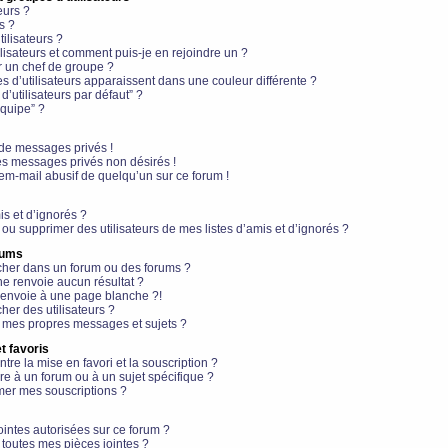
eurs ?
s ?
ilisateurs ?
lisateurs et comment puis-je en rejoindre un ?
 un chef de groupe ?
s d’utilisateurs apparaissent dans une couleur différente ?
’utilisateurs par défaut” ?
équipe” ?
de messages privés !
es messages privés non désirés !
em-mail abusif de quelqu’un sur ce forum !
is et d’ignorés ?
ou supprimer des utilisateurs de mes listes d’amis et d’ignorés ?
rums
her dans un forum ou des forums ?
e renvoie aucun résultat ?
envoie à une page blanche ?!
er des utilisateurs ?
 mes propres messages et sujets ?
t favoris
ntre la mise en favori et la souscription ?
e à un forum ou à un sujet spécifique ?
er mes souscriptions ?
ointes autorisées sur ce forum ?
toutes mes pièces jointes ?