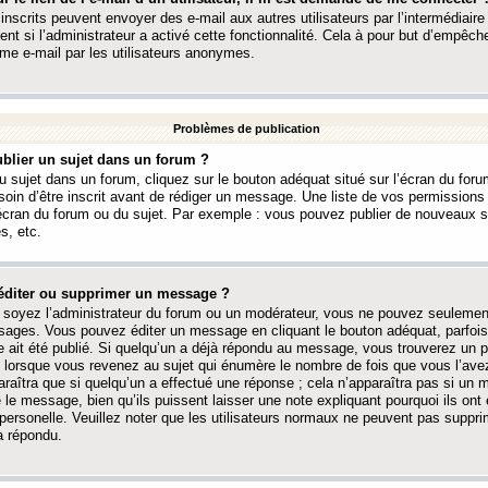
 inscrits peuvent envoyer des e-mail aux autres utilisateurs par l’intermédiaire
ent si l’administrateur a activé cette fonctionnalité. Cela à pour but d’empêcher
me e-mail par les utilisateurs anonymes.
Problèmes de publication
blier un sujet dans un forum ?
 sujet dans un forum, cliquez sur le bouton adéquat situé sur l’écran du forum
oin d’être inscrit avant de rédiger un message. Une liste de vos permission
’écran du forum ou du sujet. Par exemple : vous pouvez publier de nouveaux 
s, etc.
éditer ou supprimer un message ?
soyez l’administrateur du forum ou un modérateur, vous ne pouvez seulement
ages. Vous pouvez éditer un message en cliquant le bouton adéquat, parfois
ait été publié. Si quelqu’un a déjà répondu au message, vous trouverez un pe
orsque vous revenez au sujet qui énumère le nombre de fois que vous l’avez
paraîtra que si quelqu’un a effectué une réponse ; cela n’apparaîtra pas si un
é le message, bien qu’ils puissent laisser une note expliquant pourquoi ils ont
 personelle. Veuillez noter que les utilisateurs normaux ne peuvent pas supp
a répondu.