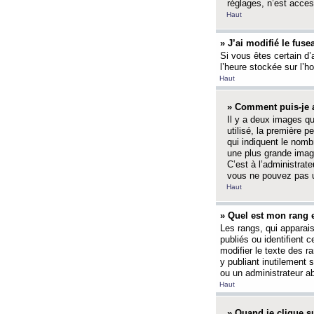
réglages, n’est access
Haut
» J’ai modifié le fuse
Si vous êtes certain d’
l’heure stockée sur l’ho
Haut
» Comment puis-je a
Il y a deux images q
utilisé, la première 
qui indiquent le nom
une plus grande image
C’est à l’administrate
vous ne pouvez pas ut
Haut
» Quel est mon rang 
Les rangs, qui apparai
publiés ou identifient 
modifier le texte des r
y publiant inutilement
ou un administrateur 
Haut
» Quand je clique su