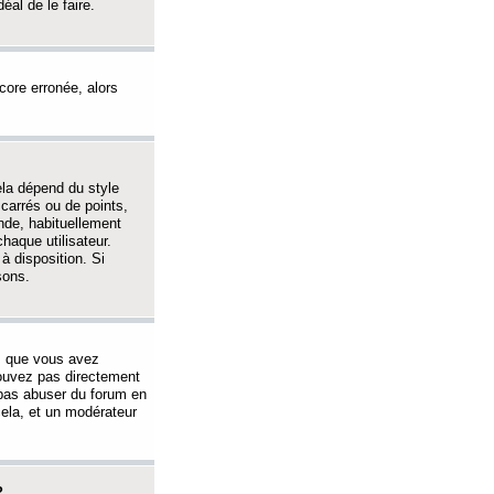
éal de le faire.
ncore erronée, alors
ela dépend du style
 carrés ou de points,
nde, habituellement
haque utilisateur.
à disposition. Si
sons.
s que vous avez
 pouvez pas directement
 pas abuser du forum en
ela, et un modérateur
?