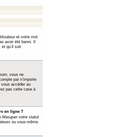
ilisateur et votre mot
s avoir été banni. Il
et qu’il soit
orum, vous ne
 compte par n’importe
i vous accéder au
oyez pas cette case à
s en ligne ?
on
Masquer votre statut
érateurs ou vous-même.