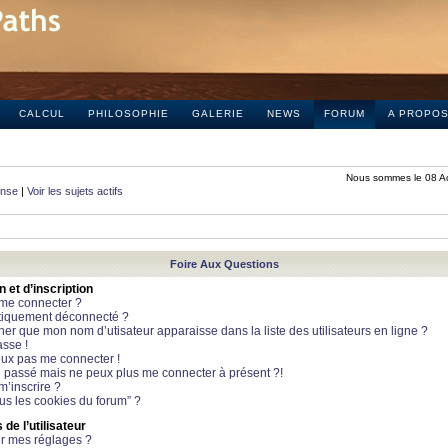
CALCUL
PHILOSOPHIE
GALERIE
NEWS
FORUM
A PROPO
Nous sommes le 08 A
onse
|
Voir les sujets actifs
Foire Aux Questions
et d’inscription
 me connecter ?
tiquement déconnecté ?
 que mon nom d’utisateur apparaisse dans la liste des utilisateurs en ligne ?
sse !
peux pas me connecter !
le passé mais ne peux plus me connecter à présent ?!
m’inscrire ?
ous les cookies du forum” ?
de l’utilisateur
r mes réglages ?