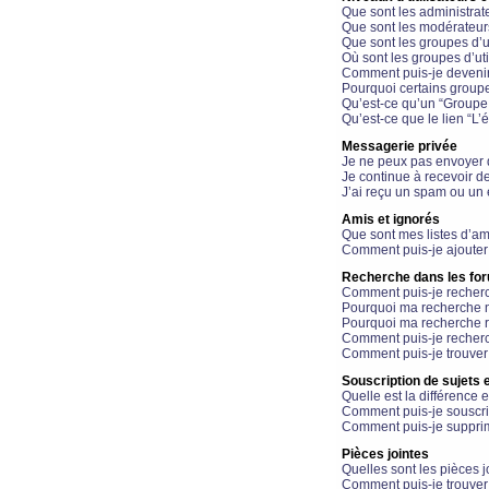
Que sont les administrat
Que sont les modérateur
Que sont les groupes d’ut
Où sont les groupes d’uti
Comment puis-je devenir
Pourquoi certains groupe
Qu’est-ce qu’un “Groupe d
Qu’est-ce que le lien “L’
Messagerie privée
Je ne peux pas envoyer 
Je continue à recevoir d
J’ai reçu un spam ou un 
Amis et ignorés
Que sont mes listes d’am
Comment puis-je ajouter 
Recherche dans les fo
Comment puis-je recherc
Pourquoi ma recherche n
Pourquoi ma recherche r
Comment puis-je recherch
Comment puis-je trouver
Souscription de sujets e
Quelle est la différence e
Comment puis-je souscrir
Comment puis-je supprim
Pièces jointes
Quelles sont les pièces j
Comment puis-je trouver 