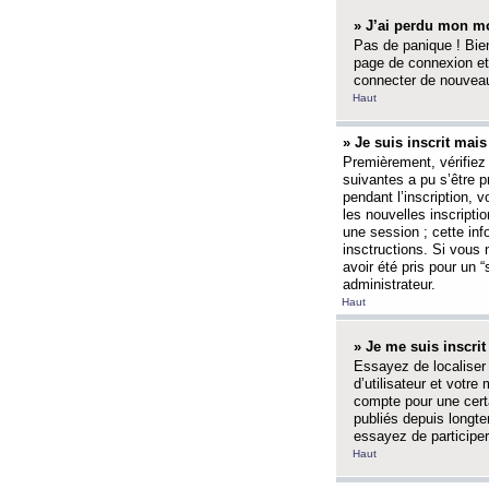
» J’ai perdu mon mo
Pas de panique ! Bien
page de connexion et
connecter de nouvea
Haut
» Je suis inscrit mai
Premièrement, vérifiez 
suivantes a pu s’être 
pendant l’inscription,
les nouvelles inscripti
une session ; cette inf
insctructions. Si vous 
avoir été pris pour un 
administrateur.
Haut
» Je me suis inscri
Essayez de localiser 
d’utilisateur et votr
compte pour une certa
publiés depuis longte
essayez de participe
Haut