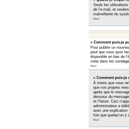
Seuls les utilisateurs
de l’e-mail, et seulem
malveillante du systè
Haut
» Comment puis-je pu
Pour publier un nouveau
peut que vous ayez bes
disponible en bas de l
voter dans les sondage
Haut
» Comment puis-je 
À moins que vous ne 
que vos propres mess
après que le message 
dessous du message l
et l’heure. Ceci n’ap
administrateur a édit
avec une explication
fois que quelqu’un y 
Haut