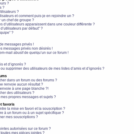
eurs ?
s ?
ilisateurs ?
lisateurs et comment puis-je en rejoindre un ?
 un chef de groupe ?
s d’utilisateurs apparaissent dans une couleur différente ?
’utilisateurs par défaut” ?
équipe” ?
de messages privés !
es messages privés non désirés !
em-mail abusif de quelqu’un sur ce forum !
is et d’ignorés ?
ou supprimer des utilisateurs de mes listes d’amis et d’ignorés ?
rums
her dans un forum ou des forums ?
e renvoie aucun résultat ?
envoie à une page blanche ?!
er des utilisateurs ?
 mes propres messages et sujets ?
t favoris
ntre la mise en favori et la souscription ?
e à un forum ou à un sujet spécifique ?
er mes souscriptions ?
ointes autorisées sur ce forum ?
toutes mes pièces jointes ?