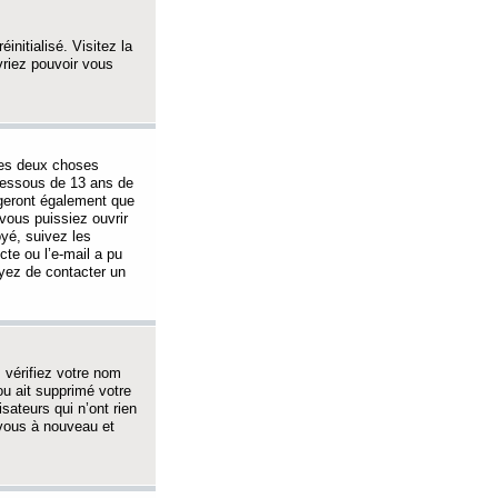
initialisé. Visitez la
vriez pouvoir vous
 des deux choses
-dessous de 13 ans de
igeront également que
vous puissiez ouvrir
oyé, suivez les
cte ou l’e-mail a pu
ayez de contacter un
, vérifiez votre nom
ou ait supprimé votre
sateurs qui n’ont rien
z-vous à nouveau et