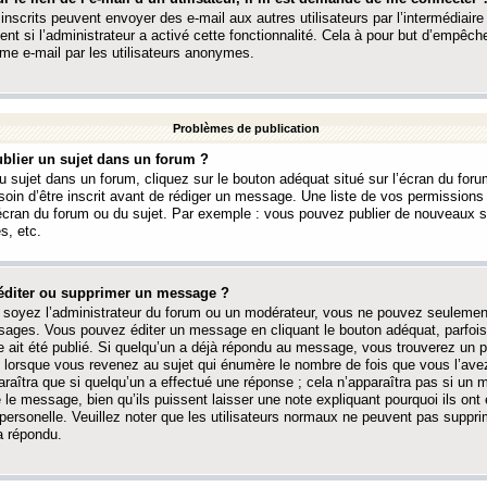
 inscrits peuvent envoyer des e-mail aux autres utilisateurs par l’intermédiaire
ent si l’administrateur a activé cette fonctionnalité. Cela à pour but d’empêcher
me e-mail par les utilisateurs anonymes.
Problèmes de publication
blier un sujet dans un forum ?
 sujet dans un forum, cliquez sur le bouton adéquat situé sur l’écran du forum
oin d’être inscrit avant de rédiger un message. Une liste de vos permission
’écran du forum ou du sujet. Par exemple : vous pouvez publier de nouveaux 
s, etc.
éditer ou supprimer un message ?
soyez l’administrateur du forum ou un modérateur, vous ne pouvez seulement
ages. Vous pouvez éditer un message en cliquant le bouton adéquat, parfois
ait été publié. Si quelqu’un a déjà répondu au message, vous trouverez un pe
orsque vous revenez au sujet qui énumère le nombre de fois que vous l’avez
paraîtra que si quelqu’un a effectué une réponse ; cela n’apparaîtra pas si un
é le message, bien qu’ils puissent laisser une note expliquant pourquoi ils ont
 personelle. Veuillez noter que les utilisateurs normaux ne peuvent pas supp
a répondu.