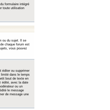
 du formulaire intégré
 toute utilisation
 ou du sujet. Il se
s de chaque forum est
sujets, vous pouvez
 éditer ou supprimer
 limité dans le temps
tit bout de texte en
 édité, avec la date
 modérateur ou un
 édité le message
rimer de message une