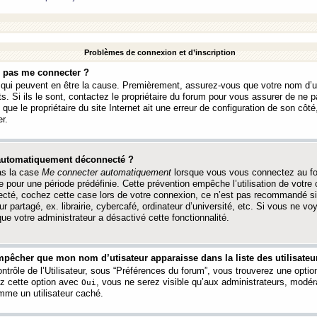
Problèmes de connexion et d’inscription
e pas me connecter ?
s qui peuvent en être la cause. Premièrement, assurez-vous que votre nom d’ut
s. Si ils le sont, contactez le propriétaire du forum pour vous assurer de ne pa
ue le propriétaire du site Internet ait une erreur de configuration de son côté, 
r.
 automatiquement déconnecté ?
as la case
Me connecter automatiquement
lorsque vous vous connectez au f
 pour une période prédéfinie. Cette prévention empêche l’utilisation de votre
necté, cochez cette case lors de votre connexion, ce n’est pas recommandé s
ur partagé, ex. librairie, cybercafé, ordinateur d’université, etc. Si vous ne v
que votre administrateur a désactivé cette fonctionnalité.
pêcher que mon nom d’utisateur apparaisse dans la liste des utilisateur
trôle de l’Utilisateur, sous “Préférences du forum”, vous trouverez une opti
ez cette option avec
, vous ne serez visible qu’aux administrateurs, mod
Oui
me un utilisateur caché.