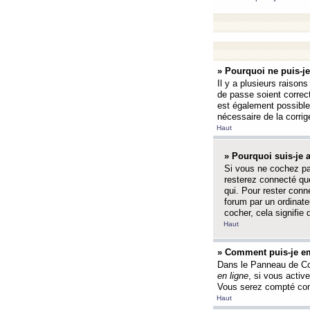
» Pourquoi ne puis-j
Il y a plusieurs raison
de passe soient correct
est également possible q
nécessaire de la corrige
Haut
» Pourquoi suis-je
Si vous ne cochez p
resterez connecté que
qui. Pour rester con
forum par un ordinate
cocher, cela signifie 
Haut
» Comment puis-je em
Dans le Panneau de Con
en ligne
, si vous activ
Vous serez compté com
Haut