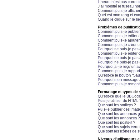
L’heure n’est pas correct
J’ai modifié le fuseau hor
Comment puis-je affiche
Quel est mon rang et com
Quand je clique sur le li
Problèmes de publicati
Comment puis-je publier
Comment puis-je éditer
Comment puis-je ajoute
Comment puis-je créer 
Pourquoi ne puis-je pas 
Comment puis-je éditer 
Pourquoi ne puis-je pas
Pourquoi ne puis-je pas 
Pourquoi ai-je reçu un a
Comment puis-je rappor
Qu’est-ce le bouton “Sauv
Pourquoi mon message a-
Comment puis-je remonte
Formatage et types de 
Qu’est-ce que le BBCod
Puis-je utiliser du HTML 
Que sont les smileys ?
Puis-je publier des imag
Que sont les annonces g
Que sont les annonces ?
Que sont les posts-it ?
Que sont les sujets verro
Que sont les icônes de s
Niveaux d’utilisateurs e