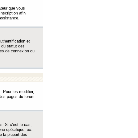
sateur que vous
inscription afin
assistance.
thentification et
 du statut des
èmes de connexion ou
. Pour les modifier,
t des pages du forum.
s. Si c’est le cas,
one spécifique, ex.
e la plupart des