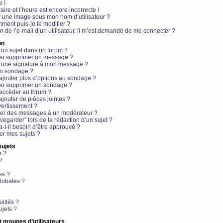
e !
aire et l’heure est encore incorrecte !
r une image sous mon nom d’utilisateur ?
ment puis-je le modifier ?
en de l’e-mail d’un utilisateur, il m’est demandé de me connecter ?
on
 un sujet dans un forum ?
 ou supprimer un message ?
r une signature à mon message ?
un sondage ?
ajouter plus d’options au sondage ?
ou supprimer un sondage ?
 accéder au forum ?
ajouter de pièces jointes ?
vertissement ?
ter des messages à un modérateur ?
egarder” lors de la rédaction d’un sujet ?
t-il besoin d’être approuvé ?
r mes sujets ?
sujets
e ?
?
es ?
lobales ?
uillés ?
ujets ?
t groupes d’utilisateurs