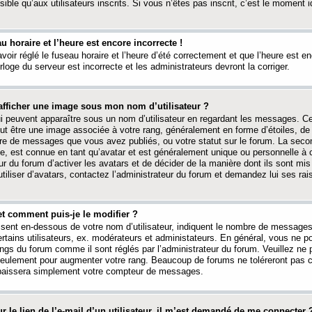
ible qu’aux utilisateurs inscrits. Si vous n’êtes pas inscrit, c’est le moment id
au horaire et l’heure est encore incorrecte !
avoir réglé le fuseau horaire et l’heure d’été correctement et que l’heure est e
rloge du serveur est incorrecte et les administrateurs devront la corriger.
fficher une image sous mon nom d’utilisateur ?
ui peuvent apparaître sous un nom d’utilisateur en regardant les messages. C
peut être une image associée à votre rang, généralement en forme d’étoiles, de
bre de messages que vous avez publiés, ou votre statut sur le forum. La seco
, est connue en tant qu’avatar et est généralement unique ou personnelle à c
ur du forum d’activer les avatars et de décider de la manière dont ils sont mis 
iliser d’avatars, contactez l’administrateur du forum et demandez lui ses rai
et comment puis-je le modifier ?
ssent en-dessous de votre nom d’utilisateur, indiquent le nombre de message
certains utilisateurs, ex. modérateurs et administateurs. En général, vous ne
angs du forum comme il sont réglés par l’administrateur du forum. Veuillez ne
 seulement pour augmenter votre rang. Beaucoup de forums ne toléreront pas c
abaissera simplement votre compteur de messages.
r le lien de l’e-mail d’un utilisateur, il m’est demandé de me connecter 