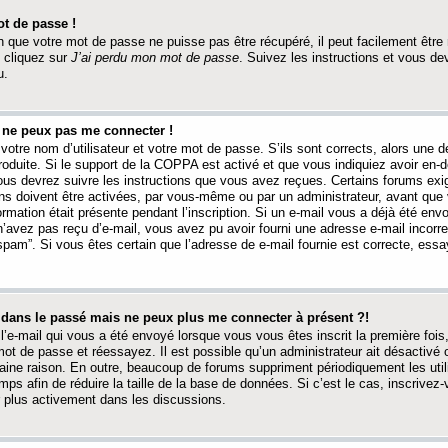
t de passe !
 que votre mot de passe ne puisse pas être récupéré, il peut facilement être ré
 cliquez sur
J’ai perdu mon mot de passe
. Suivez les instructions et vous de
u.
s ne peux pas me connecter !
votre nom d’utilisateur et votre mot de passe. S’ils sont corrects, alors une
produite. Si le support de la COPPA est activé et que vous indiquiez avoir en
 vous devrez suivre les instructions que vous avez reçues. Certains forums ex
ons doivent être activées, par vous-même ou par un administrateur, avant que 
ormation était présente pendant l’inscription. Si un e-mail vous a déjà été env
n’avez pas reçu d’e-mail, vous avez pu avoir fourni une adresse e-mail incorre
“spam”. Si vous êtes certain que l’adresse de e-mail fournie est correcte, ess
t dans le passé mais ne peux plus me connecter à présent ?!
l’e-mail qui vous a été envoyé lorsque vous vous êtes inscrit la première fois
e mot de passe et réessayez. Il est possible qu’un administrateur ait désactivé 
ine raison. En outre, beaucoup de forums suppriment périodiquement les utili
mps afin de réduire la taille de la base de données. Si c’est le cas, inscrive
r plus activement dans les discussions.