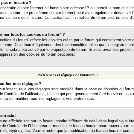
 pas m’inscrire ?
ropriétaire du site Internet ait banni votre adresse IP ou interdit le nom d’utili
vous inscrire. Le propriétaire du site Internet peut avoir également désactivé l’
 visiteurs de s’inscrire. Contactez l’administrateur du forum pour de plus d’
rimer tous les cookies du forum” ?
ookies du forum” efface les cookies crées par le forum qui conservent votre au
e forum. Cela fournit également des fonctionnalités telles que l’enregistrement
u, si cela a été activé par le propriétaire du forum. Si vous avez des probl
uppression des cookies du forum peut aider.
Préférences et réglages de l’utilisateur
difier mes réglages ?
teur inscrit, tous vos réglages sont stockés dans la base de données du forum
e Contrôle de l’utilisateur ; un lien qui peut généralement être trouvé en hau
tra de modifier tous vos réglages et vos préférences.
correcte !
heure affichée soit sur un fuseau horaire différent de celui dans lequel vous ête
 de Contrôle de l’Utilisateur et modifiez le fuseau horaire pour trouver votre z
ork, Sydney, etc. Veuillez noter que la modification du fuseau horaire, comm