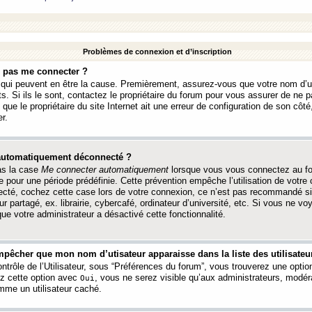
Problèmes de connexion et d’inscription
e pas me connecter ?
s qui peuvent en être la cause. Premièrement, assurez-vous que votre nom d’ut
s. Si ils le sont, contactez le propriétaire du forum pour vous assurer de ne pa
ue le propriétaire du site Internet ait une erreur de configuration de son côté, 
r.
 automatiquement déconnecté ?
as la case
Me connecter automatiquement
lorsque vous vous connectez au f
 pour une période prédéfinie. Cette prévention empêche l’utilisation de votre
necté, cochez cette case lors de votre connexion, ce n’est pas recommandé s
ur partagé, ex. librairie, cybercafé, ordinateur d’université, etc. Si vous ne v
que votre administrateur a désactivé cette fonctionnalité.
pêcher que mon nom d’utisateur apparaisse dans la liste des utilisateur
trôle de l’Utilisateur, sous “Préférences du forum”, vous trouverez une opti
ez cette option avec
, vous ne serez visible qu’aux administrateurs, mod
Oui
me un utilisateur caché.