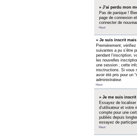
» J’ai perdu mon mo
Pas de panique ! Bien
page de connexion et
connecter de nouvea
Haut
» Je suis inscrit mai
Premièrement, vérifiez 
suivantes a pu s’être 
pendant l’inscription,
les nouvelles inscripti
une session ; cette inf
insctructions. Si vous 
avoir été pris pour un 
administrateur.
Haut
» Je me suis inscri
Essayez de localiser 
d’utilisateur et votr
compte pour une certa
publiés depuis longte
essayez de participe
Haut