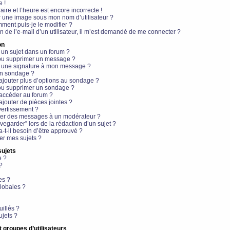
e !
aire et l’heure est encore incorrecte !
r une image sous mon nom d’utilisateur ?
ment puis-je le modifier ?
en de l’e-mail d’un utilisateur, il m’est demandé de me connecter ?
on
 un sujet dans un forum ?
 ou supprimer un message ?
r une signature à mon message ?
un sondage ?
ajouter plus d’options au sondage ?
ou supprimer un sondage ?
 accéder au forum ?
ajouter de pièces jointes ?
vertissement ?
ter des messages à un modérateur ?
egarder” lors de la rédaction d’un sujet ?
t-il besoin d’être approuvé ?
r mes sujets ?
sujets
e ?
?
es ?
lobales ?
uillés ?
ujets ?
t groupes d’utilisateurs