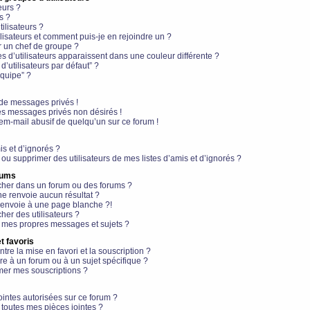
eurs ?
s ?
ilisateurs ?
lisateurs et comment puis-je en rejoindre un ?
 un chef de groupe ?
s d’utilisateurs apparaissent dans une couleur différente ?
’utilisateurs par défaut” ?
équipe” ?
de messages privés !
es messages privés non désirés !
em-mail abusif de quelqu’un sur ce forum !
is et d’ignorés ?
ou supprimer des utilisateurs de mes listes d’amis et d’ignorés ?
rums
her dans un forum ou des forums ?
e renvoie aucun résultat ?
envoie à une page blanche ?!
er des utilisateurs ?
 mes propres messages et sujets ?
t favoris
ntre la mise en favori et la souscription ?
e à un forum ou à un sujet spécifique ?
er mes souscriptions ?
ointes autorisées sur ce forum ?
toutes mes pièces jointes ?