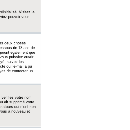
initialisé. Visitez la
vriez pouvoir vous
 des deux choses
-dessous de 13 ans de
igeront également que
vous puissiez ouvrir
oyé, suivez les
cte ou l’e-mail a pu
ayez de contacter un
, vérifiez votre nom
ou ait supprimé votre
sateurs qui n’ont rien
z-vous à nouveau et