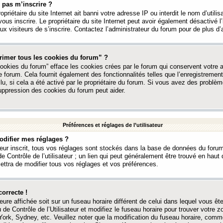
 pas m’inscrire ?
ropriétaire du site Internet ait banni votre adresse IP ou interdit le nom d’utili
vous inscrire. Le propriétaire du site Internet peut avoir également désactivé l’
 visiteurs de s’inscrire. Contactez l’administrateur du forum pour de plus d’
rimer tous les cookies du forum” ?
ookies du forum” efface les cookies crées par le forum qui conservent votre au
e forum. Cela fournit également des fonctionnalités telles que l’enregistrement
u, si cela a été activé par le propriétaire du forum. Si vous avez des probl
uppression des cookies du forum peut aider.
Préférences et réglages de l’utilisateur
difier mes réglages ?
teur inscrit, tous vos réglages sont stockés dans la base de données du forum
e Contrôle de l’utilisateur ; un lien qui peut généralement être trouvé en hau
tra de modifier tous vos réglages et vos préférences.
correcte !
heure affichée soit sur un fuseau horaire différent de celui dans lequel vous ête
 de Contrôle de l’Utilisateur et modifiez le fuseau horaire pour trouver votre z
ork, Sydney, etc. Veuillez noter que la modification du fuseau horaire, comm