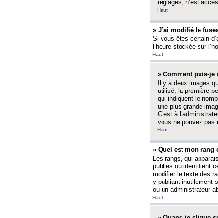
réglages, n’est access
Haut
» J’ai modifié le fuse
Si vous êtes certain d’
l’heure stockée sur l’ho
Haut
» Comment puis-je a
Il y a deux images q
utilisé, la première 
qui indiquent le nom
une plus grande image
C’est à l’administrate
vous ne pouvez pas ut
Haut
» Quel est mon rang 
Les rangs, qui apparai
publiés ou identifient 
modifier le texte des r
y publiant inutilement
ou un administrateur 
Haut
» Quand je clique su