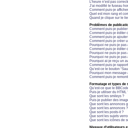
L’heure n’est pas correct
J’ai modifié le fuseau hor
Comment puis-je affiche
Quel est mon rang et com
Quand je clique sur le li
Problèmes de publicati
Comment puis-je publier
Comment puis-je éditer
Comment puis-je ajoute
Comment puis-je créer 
Pourquoi ne puis-je pas 
Comment puis-je éditer 
Pourquoi ne puis-je pas
Pourquoi ne puis-je pas 
Pourquoi ai-je reçu un a
Comment puis-je rappor
Qu’est-ce le bouton “Sauv
Pourquoi mon message a-
Comment puis-je remonte
Formatage et types de 
Qu’est-ce que le BBCod
Puis-je utiliser du HTML 
Que sont les smileys ?
Puis-je publier des imag
Que sont les annonces g
Que sont les annonces ?
Que sont les posts-it ?
Que sont les sujets verro
Que sont les icônes de s
Niveaux d’utilisateurs e