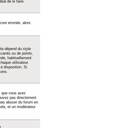
éal de le faire.
ncore erronée, alors
ela dépend du style
 carrés ou de points,
nde, habituellement
haque utilisateur.
à disposition. Si
sons.
s que vous avez
 pouvez pas directement
 pas abuser du forum en
ela, et un modérateur
?