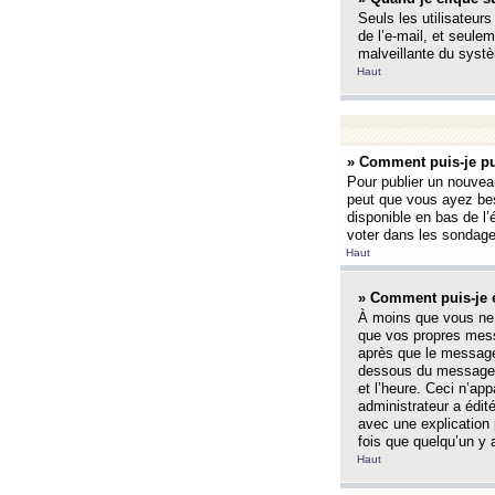
Seuls les utilisateurs
de l’e-mail, et seulem
malveillante du systè
Haut
» Comment puis-je pu
Pour publier un nouveau
peut que vous ayez bes
disponible en bas de l
voter dans les sondage
Haut
» Comment puis-je 
À moins que vous ne 
que vos propres mess
après que le message 
dessous du message l
et l’heure. Ceci n’ap
administrateur a édit
avec une explication
fois que quelqu’un y 
Haut