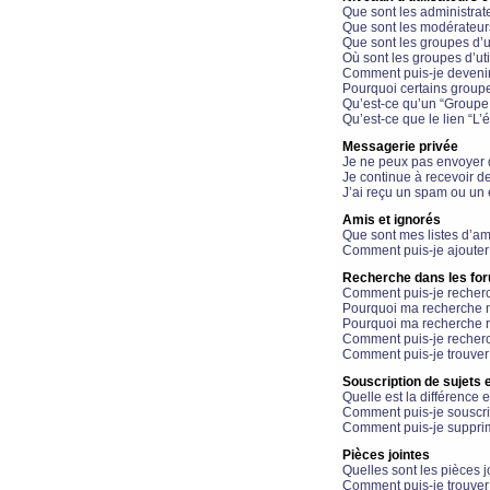
Que sont les administrat
Que sont les modérateur
Que sont les groupes d’ut
Où sont les groupes d’uti
Comment puis-je devenir
Pourquoi certains groupe
Qu’est-ce qu’un “Groupe d
Qu’est-ce que le lien “L’
Messagerie privée
Je ne peux pas envoyer 
Je continue à recevoir d
J’ai reçu un spam ou un 
Amis et ignorés
Que sont mes listes d’am
Comment puis-je ajouter 
Recherche dans les fo
Comment puis-je recherc
Pourquoi ma recherche n
Pourquoi ma recherche r
Comment puis-je recherch
Comment puis-je trouver
Souscription de sujets e
Quelle est la différence e
Comment puis-je souscrir
Comment puis-je supprim
Pièces jointes
Quelles sont les pièces j
Comment puis-je trouver 