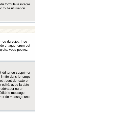
 du formulaire intégré
 toute utilisation
 ou du sujet. Il se
s de chaque forum est
sujets, vous pouvez
 éditer ou supprimer
 limité dans le temps
tit bout de texte en
 édité, avec la date
 modérateur ou un
 édité le message
rimer de message une