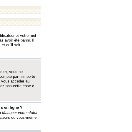
ilisateur et votre mot
s avoir été banni. Il
et qu’il soit
orum, vous ne
 compte par n’importe
i vous accéder au
oyez pas cette case à
s en ligne ?
on
Masquer votre statut
érateurs ou vous-même.