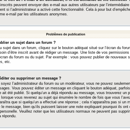
 inscrits peuvent envoyer des e-mail aux autres utilisateurs par l’intermédiaire
ent si l’administrateur a activé cette fonctionnalité. Cela à pour but d’empêcher
me e-mail par les utilisateurs anonymes.
Problèmes de publication
blier un sujet dans un forum ?
 sujet dans un forum, cliquez sur le bouton adéquat situé sur l’écran du forum
oin d’être inscrit avant de rédiger un message. Une liste de vos permission
’écran du forum ou du sujet. Par exemple : vous pouvez publier de nouveaux 
s, etc.
éditer ou supprimer un message ?
soyez l’administrateur du forum ou un modérateur, vous ne pouvez seulement
ages. Vous pouvez éditer un message en cliquant le bouton adéquat, parfois
ait été publié. Si quelqu’un a déjà répondu au message, vous trouverez un pe
orsque vous revenez au sujet qui énumère le nombre de fois que vous l’avez
paraîtra que si quelqu’un a effectué une réponse ; cela n’apparaîtra pas si un
é le message, bien qu’ils puissent laisser une note expliquant pourquoi ils ont
 personelle. Veuillez noter que les utilisateurs normaux ne peuvent pas supp
a répondu.