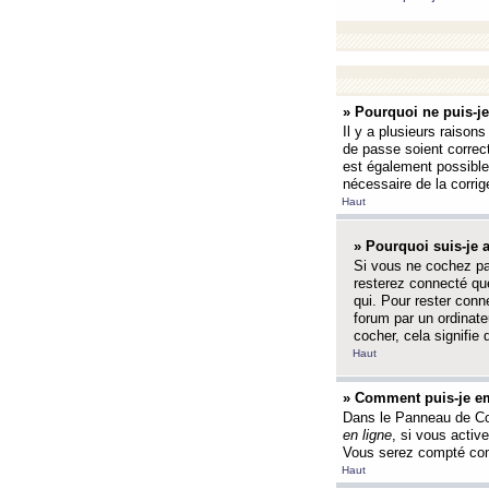
» Pourquoi ne puis-j
Il y a plusieurs raison
de passe soient correct
est également possible q
nécessaire de la corrige
Haut
» Pourquoi suis-je
Si vous ne cochez p
resterez connecté que
qui. Pour rester con
forum par un ordinate
cocher, cela signifie 
Haut
» Comment puis-je em
Dans le Panneau de Con
en ligne
, si vous activ
Vous serez compté com
Haut