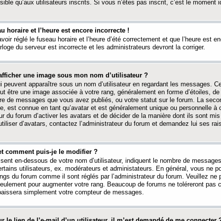
ible qu’aux utilisateurs inscrits. Si vous n’êtes pas inscrit, c’est le moment id
au horaire et l’heure est encore incorrecte !
avoir réglé le fuseau horaire et l’heure d’été correctement et que l’heure est e
rloge du serveur est incorrecte et les administrateurs devront la corriger.
fficher une image sous mon nom d’utilisateur ?
ui peuvent apparaître sous un nom d’utilisateur en regardant les messages. C
peut être une image associée à votre rang, généralement en forme d’étoiles, de
bre de messages que vous avez publiés, ou votre statut sur le forum. La seco
, est connue en tant qu’avatar et est généralement unique ou personnelle à c
ur du forum d’activer les avatars et de décider de la manière dont ils sont mis 
iliser d’avatars, contactez l’administrateur du forum et demandez lui ses rai
et comment puis-je le modifier ?
ssent en-dessous de votre nom d’utilisateur, indiquent le nombre de message
certains utilisateurs, ex. modérateurs et administateurs. En général, vous ne
angs du forum comme il sont réglés par l’administrateur du forum. Veuillez ne
 seulement pour augmenter votre rang. Beaucoup de forums ne toléreront pas c
abaissera simplement votre compteur de messages.
r le lien de l’e-mail d’un utilisateur, il m’est demandé de me connecter 