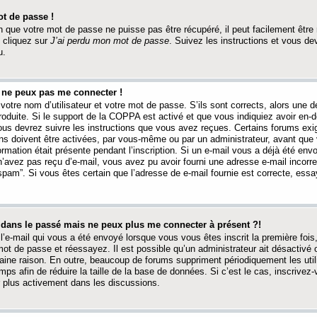
t de passe !
 que votre mot de passe ne puisse pas être récupéré, il peut facilement être ré
 cliquez sur
J’ai perdu mon mot de passe
. Suivez les instructions et vous de
u.
s ne peux pas me connecter !
votre nom d’utilisateur et votre mot de passe. S’ils sont corrects, alors une
produite. Si le support de la COPPA est activé et que vous indiquiez avoir en
 vous devrez suivre les instructions que vous avez reçues. Certains forums ex
ons doivent être activées, par vous-même ou par un administrateur, avant que 
ormation était présente pendant l’inscription. Si un e-mail vous a déjà été env
n’avez pas reçu d’e-mail, vous avez pu avoir fourni une adresse e-mail incorre
“spam”. Si vous êtes certain que l’adresse de e-mail fournie est correcte, ess
t dans le passé mais ne peux plus me connecter à présent ?!
l’e-mail qui vous a été envoyé lorsque vous vous êtes inscrit la première fois
e mot de passe et réessayez. Il est possible qu’un administrateur ait désactivé 
ine raison. En outre, beaucoup de forums suppriment périodiquement les utili
mps afin de réduire la taille de la base de données. Si c’est le cas, inscrive
r plus activement dans les discussions.