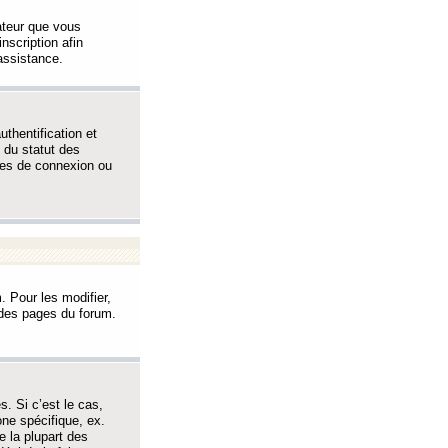
sateur que vous
inscription afin
assistance.
thentification et
 du statut des
èmes de connexion ou
. Pour les modifier,
t des pages du forum.
s. Si c’est le cas,
one spécifique, ex.
e la plupart des