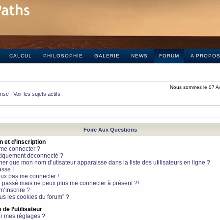
CALCUL
PHILOSOPHIE
GALERIE
NEWS
FORUM
A PROPO
Nous sommes le 07 A
onse
|
Voir les sujets actifs
Foire Aux Questions
et d’inscription
 me connecter ?
tiquement déconnecté ?
 que mon nom d’utisateur apparaisse dans la liste des utilisateurs en ligne ?
sse !
peux pas me connecter !
le passé mais ne peux plus me connecter à présent ?!
m’inscrire ?
ous les cookies du forum” ?
de l’utilisateur
r mes réglages ?