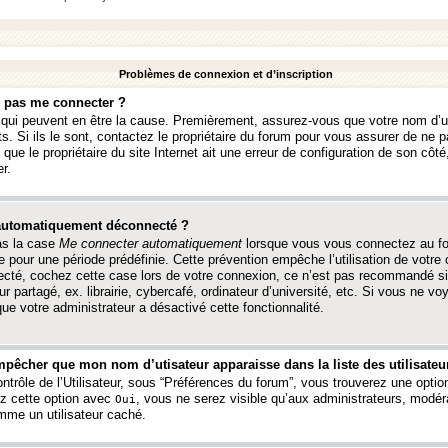
Problèmes de connexion et d’inscription
e pas me connecter ?
s qui peuvent en être la cause. Premièrement, assurez-vous que votre nom d’ut
s. Si ils le sont, contactez le propriétaire du forum pour vous assurer de ne pa
ue le propriétaire du site Internet ait une erreur de configuration de son côté, 
r.
 automatiquement déconnecté ?
as la case
Me connecter automatiquement
lorsque vous vous connectez au f
 pour une période prédéfinie. Cette prévention empêche l’utilisation de votre
necté, cochez cette case lors de votre connexion, ce n’est pas recommandé s
ur partagé, ex. librairie, cybercafé, ordinateur d’université, etc. Si vous ne v
que votre administrateur a désactivé cette fonctionnalité.
pêcher que mon nom d’utisateur apparaisse dans la liste des utilisateur
trôle de l’Utilisateur, sous “Préférences du forum”, vous trouverez une opti
ez cette option avec
, vous ne serez visible qu’aux administrateurs, mod
Oui
me un utilisateur caché.