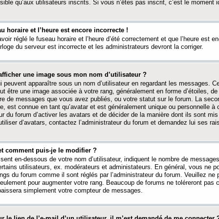
ible qu’aux utilisateurs inscrits. Si vous n’êtes pas inscrit, c’est le moment id
au horaire et l’heure est encore incorrecte !
avoir réglé le fuseau horaire et l’heure d’été correctement et que l’heure est e
rloge du serveur est incorrecte et les administrateurs devront la corriger.
fficher une image sous mon nom d’utilisateur ?
ui peuvent apparaître sous un nom d’utilisateur en regardant les messages. C
peut être une image associée à votre rang, généralement en forme d’étoiles, de
bre de messages que vous avez publiés, ou votre statut sur le forum. La seco
, est connue en tant qu’avatar et est généralement unique ou personnelle à c
ur du forum d’activer les avatars et de décider de la manière dont ils sont mis 
iliser d’avatars, contactez l’administrateur du forum et demandez lui ses rai
et comment puis-je le modifier ?
ssent en-dessous de votre nom d’utilisateur, indiquent le nombre de message
certains utilisateurs, ex. modérateurs et administateurs. En général, vous ne
angs du forum comme il sont réglés par l’administrateur du forum. Veuillez ne
 seulement pour augmenter votre rang. Beaucoup de forums ne toléreront pas c
abaissera simplement votre compteur de messages.
r le lien de l’e-mail d’un utilisateur, il m’est demandé de me connecter 