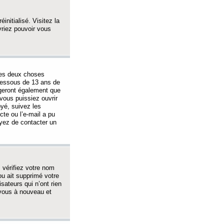
initialisé. Visitez la
vriez pouvoir vous
 des deux choses
-dessous de 13 ans de
igeront également que
vous puissiez ouvrir
oyé, suivez les
cte ou l’e-mail a pu
ayez de contacter un
, vérifiez votre nom
ou ait supprimé votre
sateurs qui n’ont rien
z-vous à nouveau et