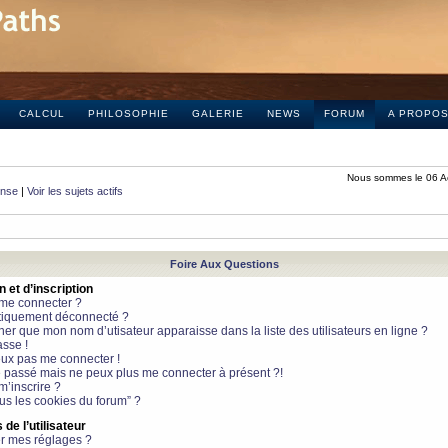
CALCUL
PHILOSOPHIE
GALERIE
NEWS
FORUM
A PROPO
Nous sommes le 06 A
onse
|
Voir les sujets actifs
Foire Aux Questions
et d’inscription
 me connecter ?
tiquement déconnecté ?
 que mon nom d’utisateur apparaisse dans la liste des utilisateurs en ligne ?
sse !
peux pas me connecter !
le passé mais ne peux plus me connecter à présent ?!
m’inscrire ?
ous les cookies du forum” ?
de l’utilisateur
r mes réglages ?