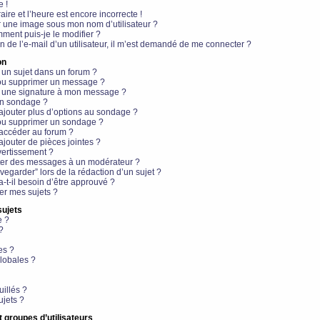
e !
aire et l’heure est encore incorrecte !
r une image sous mon nom d’utilisateur ?
ment puis-je le modifier ?
en de l’e-mail d’un utilisateur, il m’est demandé de me connecter ?
on
 un sujet dans un forum ?
 ou supprimer un message ?
r une signature à mon message ?
un sondage ?
ajouter plus d’options au sondage ?
ou supprimer un sondage ?
 accéder au forum ?
ajouter de pièces jointes ?
vertissement ?
ter des messages à un modérateur ?
egarder” lors de la rédaction d’un sujet ?
t-il besoin d’être approuvé ?
r mes sujets ?
sujets
e ?
?
es ?
lobales ?
uillés ?
ujets ?
t groupes d’utilisateurs