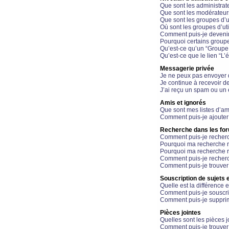
Que sont les administrat
Que sont les modérateur
Que sont les groupes d’ut
Où sont les groupes d’uti
Comment puis-je devenir
Pourquoi certains groupe
Qu’est-ce qu’un “Groupe d
Qu’est-ce que le lien “L’
Messagerie privée
Je ne peux pas envoyer 
Je continue à recevoir d
J’ai reçu un spam ou un 
Amis et ignorés
Que sont mes listes d’am
Comment puis-je ajouter 
Recherche dans les fo
Comment puis-je recherc
Pourquoi ma recherche n
Pourquoi ma recherche r
Comment puis-je recherch
Comment puis-je trouver
Souscription de sujets e
Quelle est la différence e
Comment puis-je souscrir
Comment puis-je supprim
Pièces jointes
Quelles sont les pièces j
Comment puis-je trouver 