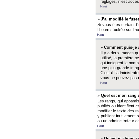
réglages, n’est access
Haut
» J’ai modifié le fuse
Si vous êtes certain d’
l’heure stockée sur l’ho
Haut
» Comment puis-je a
Il y a deux images q
utilisé, la première 
qui indiquent le nom
une plus grande image
C’est à l’administrate
vous ne pouvez pas ut
Haut
» Quel est mon rang 
Les rangs, qui apparai
publiés ou identifient 
modifier le texte des r
y publiant inutilement
ou un administrateur 
Haut
» Quand je clique su