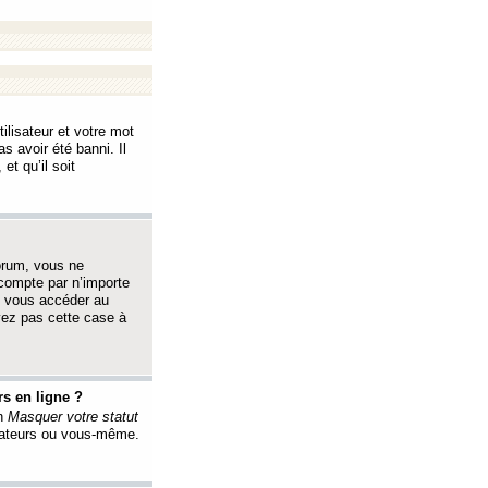
ilisateur et votre mot
s avoir été banni. Il
et qu’il soit
orum, vous ne
 compte par n’importe
i vous accéder au
oyez pas cette case à
s en ligne ?
on
Masquer votre statut
érateurs ou vous-même.