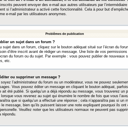
 inscrits peuvent envoyer des e-mail aux autres utilisateurs par l’intermédiaire
ent si l’administrateur a activé cette fonctionnalité. Cela à pour but d’empêcher
me e-mail par les utilisateurs anonymes.
Problèmes de publication
blier un sujet dans un forum ?
 sujet dans un forum, cliquez sur le bouton adéquat situé sur l’écran du forum
oin d’être inscrit avant de rédiger un message. Une liste de vos permission
’écran du forum ou du sujet. Par exemple : vous pouvez publier de nouveaux 
s, etc.
éditer ou supprimer un message ?
soyez l’administrateur du forum ou un modérateur, vous ne pouvez seulement
ages. Vous pouvez éditer un message en cliquant le bouton adéquat, parfois
ait été publié. Si quelqu’un a déjà répondu au message, vous trouverez un pe
orsque vous revenez au sujet qui énumère le nombre de fois que vous l’avez
paraîtra que si quelqu’un a effectué une réponse ; cela n’apparaîtra pas si un
é le message, bien qu’ils puissent laisser une note expliquant pourquoi ils ont
 personelle. Veuillez noter que les utilisateurs normaux ne peuvent pas supp
a répondu.