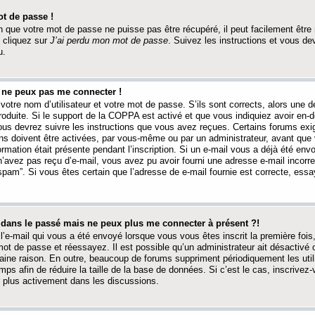
t de passe !
 que votre mot de passe ne puisse pas être récupéré, il peut facilement être ré
 cliquez sur
J’ai perdu mon mot de passe
. Suivez les instructions et vous de
u.
s ne peux pas me connecter !
votre nom d’utilisateur et votre mot de passe. S’ils sont corrects, alors une
produite. Si le support de la COPPA est activé et que vous indiquiez avoir en
 vous devrez suivre les instructions que vous avez reçues. Certains forums ex
ons doivent être activées, par vous-même ou par un administrateur, avant que 
ormation était présente pendant l’inscription. Si un e-mail vous a déjà été env
n’avez pas reçu d’e-mail, vous avez pu avoir fourni une adresse e-mail incorre
“spam”. Si vous êtes certain que l’adresse de e-mail fournie est correcte, ess
t dans le passé mais ne peux plus me connecter à présent ?!
l’e-mail qui vous a été envoyé lorsque vous vous êtes inscrit la première fois
e mot de passe et réessayez. Il est possible qu’un administrateur ait désactivé 
ine raison. En outre, beaucoup de forums suppriment périodiquement les utili
mps afin de réduire la taille de la base de données. Si c’est le cas, inscrive
r plus activement dans les discussions.