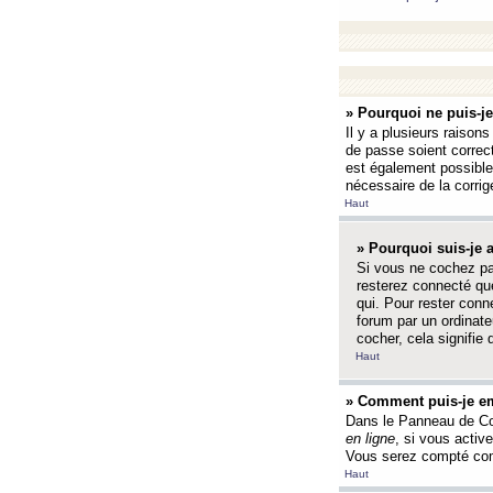
» Pourquoi ne puis-j
Il y a plusieurs raison
de passe soient correct
est également possible q
nécessaire de la corrige
Haut
» Pourquoi suis-je
Si vous ne cochez p
resterez connecté que
qui. Pour rester con
forum par un ordinate
cocher, cela signifie 
Haut
» Comment puis-je em
Dans le Panneau de Con
en ligne
, si vous activ
Vous serez compté com
Haut