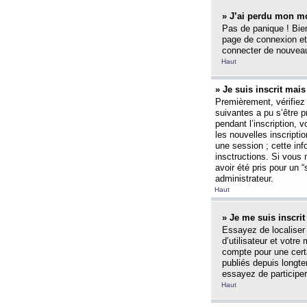
» J’ai perdu mon mo
Pas de panique ! Bien
page de connexion et
connecter de nouvea
Haut
» Je suis inscrit mai
Premièrement, vérifiez 
suivantes a pu s’être 
pendant l’inscription,
les nouvelles inscripti
une session ; cette inf
insctructions. Si vous 
avoir été pris pour un 
administrateur.
Haut
» Je me suis inscri
Essayez de localiser 
d’utilisateur et votr
compte pour une certa
publiés depuis longte
essayez de participe
Haut