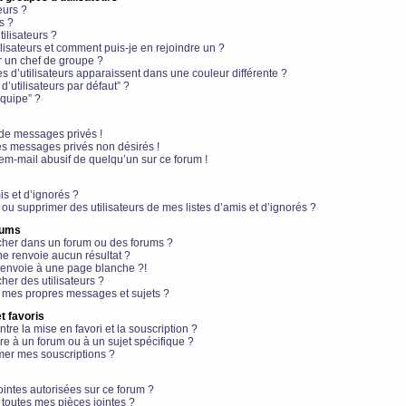
eurs ?
s ?
ilisateurs ?
lisateurs et comment puis-je en rejoindre un ?
 un chef de groupe ?
s d’utilisateurs apparaissent dans une couleur différente ?
’utilisateurs par défaut” ?
équipe” ?
de messages privés !
es messages privés non désirés !
em-mail abusif de quelqu’un sur ce forum !
is et d’ignorés ?
ou supprimer des utilisateurs de mes listes d’amis et d’ignorés ?
rums
her dans un forum ou des forums ?
e renvoie aucun résultat ?
envoie à une page blanche ?!
er des utilisateurs ?
 mes propres messages et sujets ?
t favoris
ntre la mise en favori et la souscription ?
e à un forum ou à un sujet spécifique ?
er mes souscriptions ?
ointes autorisées sur ce forum ?
toutes mes pièces jointes ?