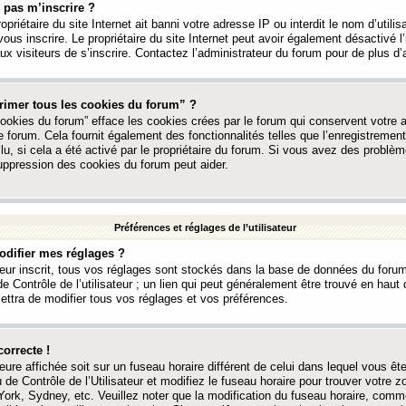
 pas m’inscrire ?
ropriétaire du site Internet ait banni votre adresse IP ou interdit le nom d’utili
vous inscrire. Le propriétaire du site Internet peut avoir également désactivé l’
 visiteurs de s’inscrire. Contactez l’administrateur du forum pour de plus d’
rimer tous les cookies du forum” ?
ookies du forum” efface les cookies crées par le forum qui conservent votre au
e forum. Cela fournit également des fonctionnalités telles que l’enregistrement
u, si cela a été activé par le propriétaire du forum. Si vous avez des probl
uppression des cookies du forum peut aider.
Préférences et réglages de l’utilisateur
difier mes réglages ?
teur inscrit, tous vos réglages sont stockés dans la base de données du forum
e Contrôle de l’utilisateur ; un lien qui peut généralement être trouvé en hau
tra de modifier tous vos réglages et vos préférences.
correcte !
heure affichée soit sur un fuseau horaire différent de celui dans lequel vous ête
 de Contrôle de l’Utilisateur et modifiez le fuseau horaire pour trouver votre z
ork, Sydney, etc. Veuillez noter que la modification du fuseau horaire, comm