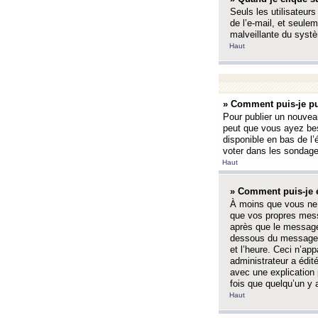
Seuls les utilisateurs
de l’e-mail, et seulem
malveillante du systè
Haut
» Comment puis-je pu
Pour publier un nouveau
peut que vous ayez bes
disponible en bas de l
voter dans les sondage
Haut
» Comment puis-je 
À moins que vous ne 
que vos propres mess
après que le message 
dessous du message l
et l’heure. Ceci n’ap
administrateur a édit
avec une explication
fois que quelqu’un y 
Haut