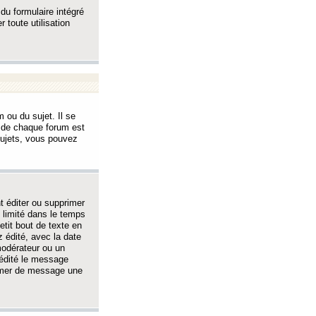
 du formulaire intégré
 toute utilisation
 ou du sujet. Il se
s de chaque forum est
sujets, vous pouvez
 éditer ou supprimer
 limité dans le temps
tit bout de texte en
 édité, avec la date
 modérateur ou un
 édité le message
rimer de message une