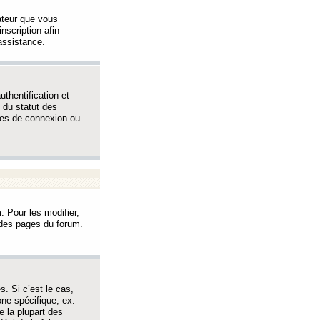
sateur que vous
inscription afin
assistance.
thentification et
 du statut des
èmes de connexion ou
. Pour les modifier,
t des pages du forum.
s. Si c’est le cas,
one spécifique, ex.
e la plupart des