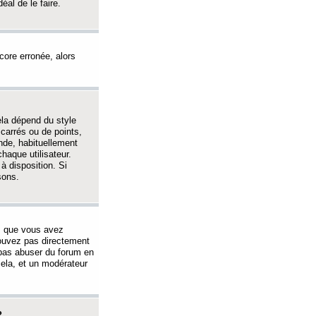
éal de le faire.
ncore erronée, alors
ela dépend du style
 carrés ou de points,
nde, habituellement
haque utilisateur.
à disposition. Si
sons.
s que vous avez
 pouvez pas directement
 pas abuser du forum en
ela, et un modérateur
?