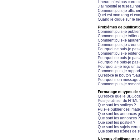
L’heure n’est pas correct
J’ai modifié le fuseau hor
Comment puis-je affiche
Quel est mon rang et com
Quand je clique sur le li
Problèmes de publicati
Comment puis-je publier
Comment puis-je éditer
Comment puis-je ajoute
Comment puis-je créer 
Pourquoi ne puis-je pas 
Comment puis-je éditer 
Pourquoi ne puis-je pas
Pourquoi ne puis-je pas 
Pourquoi ai-je reçu un a
Comment puis-je rappor
Qu’est-ce le bouton “Sauv
Pourquoi mon message a-
Comment puis-je remonte
Formatage et types de 
Qu’est-ce que le BBCod
Puis-je utiliser du HTML 
Que sont les smileys ?
Puis-je publier des imag
Que sont les annonces g
Que sont les annonces ?
Que sont les posts-it ?
Que sont les sujets verro
Que sont les icônes de s
Niveaux d’utilisateurs e