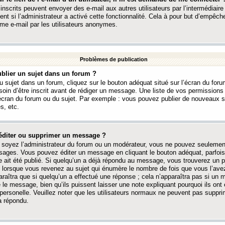
 inscrits peuvent envoyer des e-mail aux autres utilisateurs par l’intermédiaire
ent si l’administrateur a activé cette fonctionnalité. Cela à pour but d’empêcher
me e-mail par les utilisateurs anonymes.
Problèmes de publication
blier un sujet dans un forum ?
 sujet dans un forum, cliquez sur le bouton adéquat situé sur l’écran du forum
oin d’être inscrit avant de rédiger un message. Une liste de vos permission
’écran du forum ou du sujet. Par exemple : vous pouvez publier de nouveaux 
s, etc.
éditer ou supprimer un message ?
soyez l’administrateur du forum ou un modérateur, vous ne pouvez seulement
ages. Vous pouvez éditer un message en cliquant le bouton adéquat, parfois
ait été publié. Si quelqu’un a déjà répondu au message, vous trouverez un pe
orsque vous revenez au sujet qui énumère le nombre de fois que vous l’avez
paraîtra que si quelqu’un a effectué une réponse ; cela n’apparaîtra pas si un
é le message, bien qu’ils puissent laisser une note expliquant pourquoi ils ont
 personelle. Veuillez noter que les utilisateurs normaux ne peuvent pas supp
a répondu.