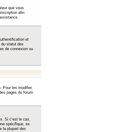
sateur que vous
inscription afin
assistance.
thentification et
 du statut des
èmes de connexion ou
. Pour les modifier,
t des pages du forum.
s. Si c’est le cas,
one spécifique, ex.
e la plupart des