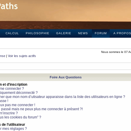
CALCUL
PHILOSOPHIE
GALERIE
NEWS
FORUM
A PROPO
Nous sommes le 07 A
onse
|
Voir les sujets actifs
Foire Aux Questions
et d’inscription
 me connecter ?
tiquement déconnecté ?
 que mon nom d’utisateur apparaisse dans la liste des utilisateurs en ligne ?
sse !
peux pas me connecter !
le passé mais ne peux plus me connecter à présent ?!
m’inscrire ?
ous les cookies du forum” ?
de l’utilisateur
r mes réglages ?