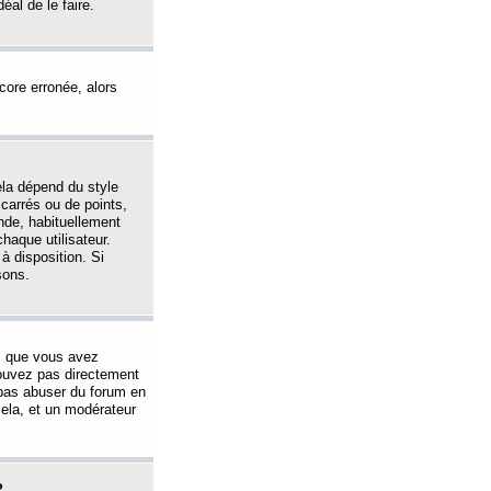
éal de le faire.
ncore erronée, alors
ela dépend du style
 carrés ou de points,
nde, habituellement
haque utilisateur.
à disposition. Si
sons.
s que vous avez
 pouvez pas directement
 pas abuser du forum en
ela, et un modérateur
?