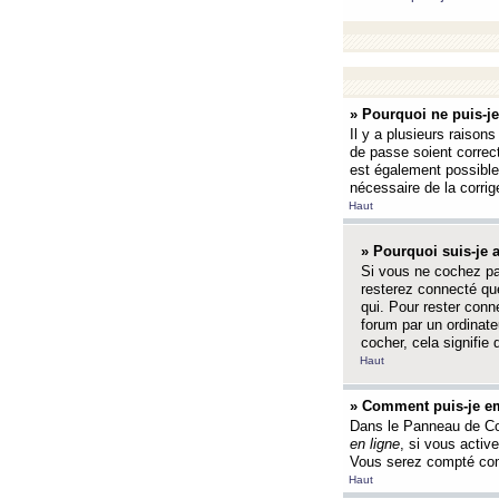
» Pourquoi ne puis-j
Il y a plusieurs raison
de passe soient correct
est également possible q
nécessaire de la corrige
Haut
» Pourquoi suis-je
Si vous ne cochez p
resterez connecté que
qui. Pour rester con
forum par un ordinate
cocher, cela signifie 
Haut
» Comment puis-je em
Dans le Panneau de Con
en ligne
, si vous activ
Vous serez compté com
Haut