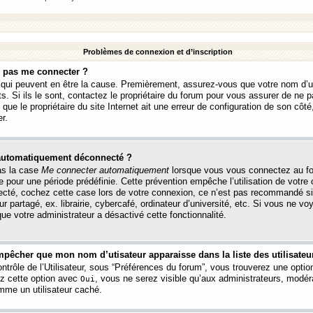
Problèmes de connexion et d’inscription
e pas me connecter ?
s qui peuvent en être la cause. Premièrement, assurez-vous que votre nom d’ut
s. Si ils le sont, contactez le propriétaire du forum pour vous assurer de ne pa
ue le propriétaire du site Internet ait une erreur de configuration de son côté, 
r.
 automatiquement déconnecté ?
as la case
Me connecter automatiquement
lorsque vous vous connectez au f
 pour une période prédéfinie. Cette prévention empêche l’utilisation de votre
necté, cochez cette case lors de votre connexion, ce n’est pas recommandé s
ur partagé, ex. librairie, cybercafé, ordinateur d’université, etc. Si vous ne v
que votre administrateur a désactivé cette fonctionnalité.
pêcher que mon nom d’utisateur apparaisse dans la liste des utilisateur
trôle de l’Utilisateur, sous “Préférences du forum”, vous trouverez une opti
ez cette option avec
, vous ne serez visible qu’aux administrateurs, mod
Oui
me un utilisateur caché.