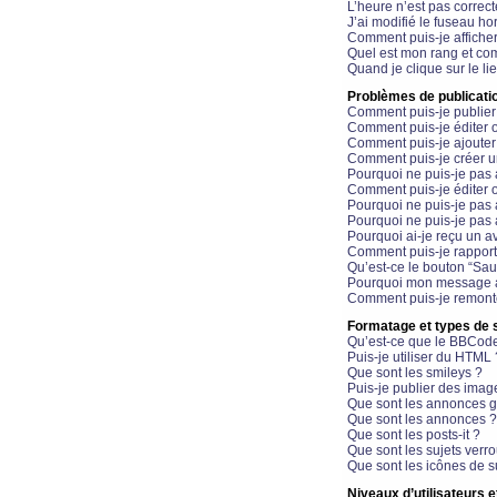
L’heure n’est pas correct
J’ai modifié le fuseau hor
Comment puis-je affiche
Quel est mon rang et com
Quand je clique sur le li
Problèmes de publicati
Comment puis-je publier
Comment puis-je éditer
Comment puis-je ajoute
Comment puis-je créer 
Pourquoi ne puis-je pas 
Comment puis-je éditer 
Pourquoi ne puis-je pas
Pourquoi ne puis-je pas 
Pourquoi ai-je reçu un a
Comment puis-je rappor
Qu’est-ce le bouton “Sauv
Pourquoi mon message a-
Comment puis-je remonte
Formatage et types de 
Qu’est-ce que le BBCod
Puis-je utiliser du HTML 
Que sont les smileys ?
Puis-je publier des imag
Que sont les annonces g
Que sont les annonces ?
Que sont les posts-it ?
Que sont les sujets verro
Que sont les icônes de s
Niveaux d’utilisateurs e