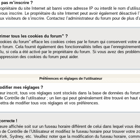
 pas m’inscrire ?
ropriétaire du site Internet ait banni votre adresse IP ou interdit le nom d’utili
vous inscrire. Le propriétaire du site Internet peut avoir également désactivé l’
 visiteurs de s’inscrire. Contactez l’administrateur du forum pour de plus d’
rimer tous les cookies du forum” ?
ookies du forum” efface les cookies crées par le forum qui conservent votre au
e forum. Cela fournit également des fonctionnalités telles que l’enregistrement
u, si cela a été activé par le propriétaire du forum. Si vous avez des probl
uppression des cookies du forum peut aider.
Préférences et réglages de l’utilisateur
difier mes réglages ?
teur inscrit, tous vos réglages sont stockés dans la base de données du forum
e Contrôle de l’utilisateur ; un lien qui peut généralement être trouvé en hau
tra de modifier tous vos réglages et vos préférences.
correcte !
heure affichée soit sur un fuseau horaire différent de celui dans lequel vous ête
 de Contrôle de l’Utilisateur et modifiez le fuseau horaire pour trouver votre z
ork, Sydney, etc. Veuillez noter que la modification du fuseau horaire, comm