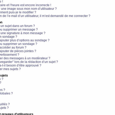
e !
aire et l’heure est encore incorrecte !
r une image sous mon nom d’utilisateur ?
ment puis-je le modifier ?
en de l’e-mail d’un utilisateur, il m’est demandé de me connecter ?
on
 un sujet dans un forum ?
 ou supprimer un message ?
r une signature à mon message ?
un sondage ?
ajouter plus d’options au sondage ?
ou supprimer un sondage ?
 accéder au forum ?
ajouter de pièces jointes ?
vertissement ?
ter des messages à un modérateur ?
egarder” lors de la rédaction d’un sujet ?
t-il besoin d’être approuvé ?
r mes sujets ?
sujets
e ?
?
es ?
lobales ?
uillés ?
ujets ?
t groupes d’utilisateurs