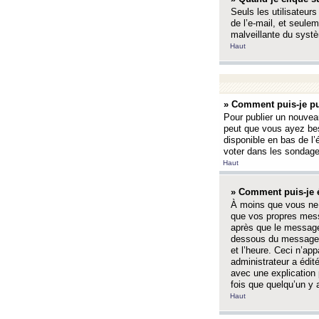
Seuls les utilisateurs
de l’e-mail, et seulem
malveillante du systè
Haut
» Comment puis-je pu
Pour publier un nouveau
peut que vous ayez bes
disponible en bas de l
voter dans les sondage
Haut
» Comment puis-je 
À moins que vous ne 
que vos propres mess
après que le message 
dessous du message l
et l’heure. Ceci n’ap
administrateur a édit
avec une explication
fois que quelqu’un y 
Haut