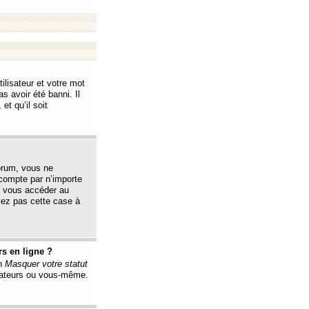
ilisateur et votre mot
s avoir été banni. Il
et qu’il soit
orum, vous ne
 compte par n’importe
i vous accéder au
oyez pas cette case à
s en ligne ?
on
Masquer votre statut
érateurs ou vous-même.