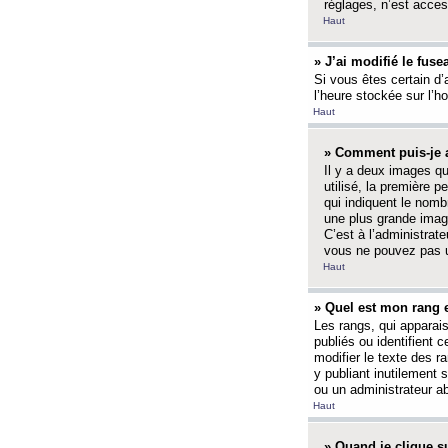
réglages, n’est access
Haut
» J’ai modifié le fuse
Si vous êtes certain d’
l’heure stockée sur l’ho
Haut
» Comment puis-je a
Il y a deux images q
utilisé, la première 
qui indiquent le nom
une plus grande image
C’est à l’administrate
vous ne pouvez pas ut
Haut
» Quel est mon rang 
Les rangs, qui apparai
publiés ou identifient 
modifier le texte des r
y publiant inutilement
ou un administrateur 
Haut
» Quand je clique su