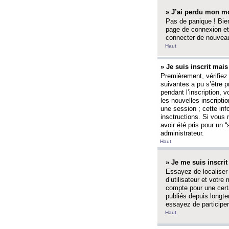
» J’ai perdu mon mo
Pas de panique ! Bien
page de connexion et
connecter de nouvea
Haut
» Je suis inscrit mai
Premièrement, vérifiez 
suivantes a pu s’être 
pendant l’inscription,
les nouvelles inscripti
une session ; cette inf
insctructions. Si vous 
avoir été pris pour un 
administrateur.
Haut
» Je me suis inscri
Essayez de localiser 
d’utilisateur et votr
compte pour une certa
publiés depuis longte
essayez de participe
Haut