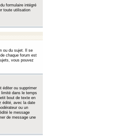
 du formulaire intégré
 toute utilisation
 ou du sujet. Il se
s de chaque forum est
sujets, vous pouvez
 éditer ou supprimer
 limité dans le temps
tit bout de texte en
 édité, avec la date
 modérateur ou un
 édité le message
rimer de message une