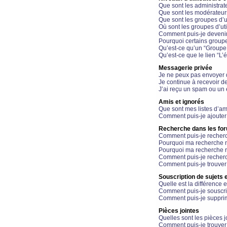
Que sont les administrat
Que sont les modérateur
Que sont les groupes d’ut
Où sont les groupes d’uti
Comment puis-je devenir
Pourquoi certains groupe
Qu’est-ce qu’un “Groupe d
Qu’est-ce que le lien “L’
Messagerie privée
Je ne peux pas envoyer 
Je continue à recevoir d
J’ai reçu un spam ou un 
Amis et ignorés
Que sont mes listes d’am
Comment puis-je ajouter 
Recherche dans les fo
Comment puis-je recherc
Pourquoi ma recherche n
Pourquoi ma recherche r
Comment puis-je recherch
Comment puis-je trouver
Souscription de sujets e
Quelle est la différence e
Comment puis-je souscrir
Comment puis-je supprim
Pièces jointes
Quelles sont les pièces j
Comment puis-je trouver 