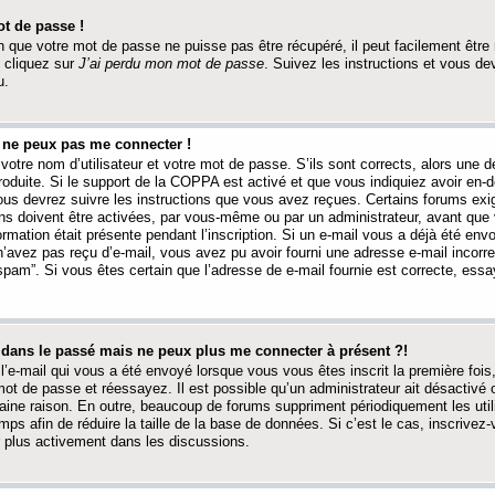
t de passe !
 que votre mot de passe ne puisse pas être récupéré, il peut facilement être ré
 cliquez sur
J’ai perdu mon mot de passe
. Suivez les instructions et vous de
u.
s ne peux pas me connecter !
votre nom d’utilisateur et votre mot de passe. S’ils sont corrects, alors une
produite. Si le support de la COPPA est activé et que vous indiquiez avoir en
 vous devrez suivre les instructions que vous avez reçues. Certains forums ex
ons doivent être activées, par vous-même ou par un administrateur, avant que 
ormation était présente pendant l’inscription. Si un e-mail vous a déjà été env
n’avez pas reçu d’e-mail, vous avez pu avoir fourni une adresse e-mail incorre
“spam”. Si vous êtes certain que l’adresse de e-mail fournie est correcte, ess
t dans le passé mais ne peux plus me connecter à présent ?!
l’e-mail qui vous a été envoyé lorsque vous vous êtes inscrit la première fois
e mot de passe et réessayez. Il est possible qu’un administrateur ait désactivé 
ine raison. En outre, beaucoup de forums suppriment périodiquement les utili
mps afin de réduire la taille de la base de données. Si c’est le cas, inscrive
r plus activement dans les discussions.