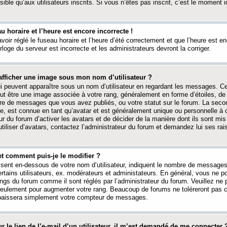
ible qu’aux utilisateurs inscrits. Si vous n’êtes pas inscrit, c’est le moment id
au horaire et l’heure est encore incorrecte !
avoir réglé le fuseau horaire et l’heure d’été correctement et que l’heure est e
rloge du serveur est incorrecte et les administrateurs devront la corriger.
fficher une image sous mon nom d’utilisateur ?
ui peuvent apparaître sous un nom d’utilisateur en regardant les messages. C
peut être une image associée à votre rang, généralement en forme d’étoiles, de
bre de messages que vous avez publiés, ou votre statut sur le forum. La seco
, est connue en tant qu’avatar et est généralement unique ou personnelle à c
ur du forum d’activer les avatars et de décider de la manière dont ils sont mis 
iliser d’avatars, contactez l’administrateur du forum et demandez lui ses rai
et comment puis-je le modifier ?
ssent en-dessous de votre nom d’utilisateur, indiquent le nombre de message
certains utilisateurs, ex. modérateurs et administateurs. En général, vous ne
angs du forum comme il sont réglés par l’administrateur du forum. Veuillez ne
 seulement pour augmenter votre rang. Beaucoup de forums ne toléreront pas c
abaissera simplement votre compteur de messages.
r le lien de l’e-mail d’un utilisateur, il m’est demandé de me connecter 