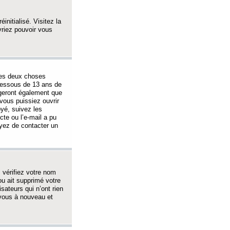
initialisé. Visitez la
vriez pouvoir vous
 des deux choses
-dessous de 13 ans de
igeront également que
vous puissiez ouvrir
oyé, suivez les
cte ou l’e-mail a pu
ayez de contacter un
, vérifiez votre nom
ou ait supprimé votre
sateurs qui n’ont rien
z-vous à nouveau et