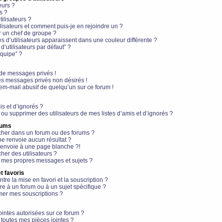
eurs ?
s ?
ilisateurs ?
lisateurs et comment puis-je en rejoindre un ?
 un chef de groupe ?
s d’utilisateurs apparaissent dans une couleur différente ?
’utilisateurs par défaut” ?
équipe” ?
de messages privés !
es messages privés non désirés !
em-mail abusif de quelqu’un sur ce forum !
is et d’ignorés ?
ou supprimer des utilisateurs de mes listes d’amis et d’ignorés ?
rums
her dans un forum ou des forums ?
e renvoie aucun résultat ?
envoie à une page blanche ?!
er des utilisateurs ?
 mes propres messages et sujets ?
t favoris
ntre la mise en favori et la souscription ?
e à un forum ou à un sujet spécifique ?
er mes souscriptions ?
ointes autorisées sur ce forum ?
toutes mes pièces jointes ?