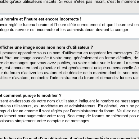
ible qu’aux utilisateurs inscrits. Si vous n’êtes pas inscrit, c’est le moment id
au horaire et l’heure est encore incorrecte !
avoir réglé le fuseau horaire et l’heure d’été correctement et que l’heure est e
rloge du serveur est incorrecte et les administrateurs devront la corriger.
fficher une image sous mon nom d’utilisateur ?
ui peuvent apparaître sous un nom d’utilisateur en regardant les messages. C
peut être une image associée à votre rang, généralement en forme d’étoiles, de
bre de messages que vous avez publiés, ou votre statut sur le forum. La seco
, est connue en tant qu’avatar et est généralement unique ou personnelle à c
ur du forum d’activer les avatars et de décider de la manière dont ils sont mis 
iliser d’avatars, contactez l’administrateur du forum et demandez lui ses rai
et comment puis-je le modifier ?
ssent en-dessous de votre nom d’utilisateur, indiquent le nombre de message
certains utilisateurs, ex. modérateurs et administateurs. En général, vous ne
angs du forum comme il sont réglés par l’administrateur du forum. Veuillez ne
 seulement pour augmenter votre rang. Beaucoup de forums ne toléreront pas c
abaissera simplement votre compteur de messages.
r le lien de l’e-mail d’un utilisateur, il m’est demandé de me connecter 