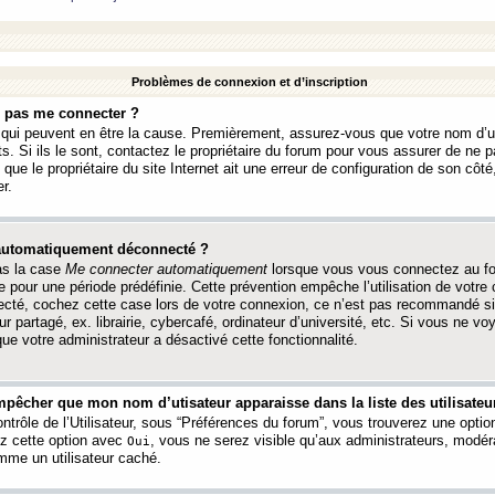
Problèmes de connexion et d’inscription
e pas me connecter ?
s qui peuvent en être la cause. Premièrement, assurez-vous que votre nom d’ut
s. Si ils le sont, contactez le propriétaire du forum pour vous assurer de ne pa
ue le propriétaire du site Internet ait une erreur de configuration de son côté, 
r.
 automatiquement déconnecté ?
as la case
Me connecter automatiquement
lorsque vous vous connectez au f
 pour une période prédéfinie. Cette prévention empêche l’utilisation de votre
necté, cochez cette case lors de votre connexion, ce n’est pas recommandé s
ur partagé, ex. librairie, cybercafé, ordinateur d’université, etc. Si vous ne v
que votre administrateur a désactivé cette fonctionnalité.
pêcher que mon nom d’utisateur apparaisse dans la liste des utilisateur
trôle de l’Utilisateur, sous “Préférences du forum”, vous trouverez une opti
ez cette option avec
, vous ne serez visible qu’aux administrateurs, mod
Oui
me un utilisateur caché.