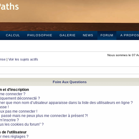
CALCUL
PHILOSOPHIE
GALERIE
NEWS
FORUM
A PROPO
Nous sommes le 07 A
onse
|
Voir les sujets actifs
Foire Aux Questions
et d’inscription
 me connecter ?
tiquement déconnecté ?
 que mon nom d’utisateur apparaisse dans la liste des utilisateurs en ligne ?
sse !
peux pas me connecter !
le passé mais ne peux plus me connecter à présent ?!
m’inscrire ?
ous les cookies du forum” ?
de l’utilisateur
r mes réglages ?