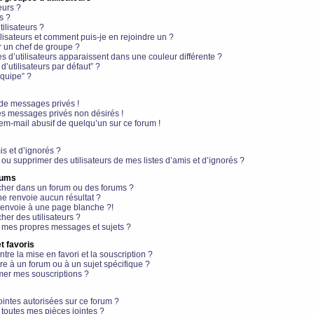
eurs ?
s ?
ilisateurs ?
lisateurs et comment puis-je en rejoindre un ?
 un chef de groupe ?
s d’utilisateurs apparaissent dans une couleur différente ?
’utilisateurs par défaut” ?
équipe” ?
de messages privés !
es messages privés non désirés !
em-mail abusif de quelqu’un sur ce forum !
is et d’ignorés ?
ou supprimer des utilisateurs de mes listes d’amis et d’ignorés ?
rums
her dans un forum ou des forums ?
e renvoie aucun résultat ?
envoie à une page blanche ?!
er des utilisateurs ?
 mes propres messages et sujets ?
t favoris
ntre la mise en favori et la souscription ?
e à un forum ou à un sujet spécifique ?
er mes souscriptions ?
ointes autorisées sur ce forum ?
toutes mes pièces jointes ?