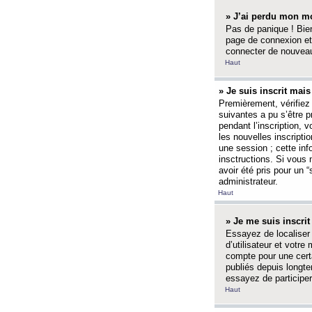
» J’ai perdu mon mo
Pas de panique ! Bien
page de connexion et
connecter de nouvea
Haut
» Je suis inscrit mai
Premièrement, vérifiez 
suivantes a pu s’être 
pendant l’inscription,
les nouvelles inscripti
une session ; cette inf
insctructions. Si vous 
avoir été pris pour un 
administrateur.
Haut
» Je me suis inscri
Essayez de localiser 
d’utilisateur et votr
compte pour une certa
publiés depuis longte
essayez de participe
Haut