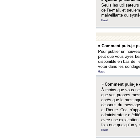
Seuls les utilisateurs
de l’e-mail, et seulem
malveillante du systè
Haut
» Comment puis-je pu
Pour publier un nouveau
peut que vous ayez bes
disponible en bas de l
voter dans les sondage
Haut
» Comment puis-je 
À moins que vous ne 
que vos propres mess
après que le message 
dessous du message l
et l’heure. Ceci n’ap
administrateur a édit
avec une explication
fois que quelqu’un y 
Haut