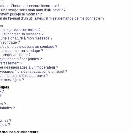
e !
aire et l’heure est encore incorrecte !
r une image sous mon nom d’utilisateur ?
ment puis-je le modifier ?
en de l’e-mail d’un utilisateur, il m’est demandé de me connecter ?
on
 un sujet dans un forum ?
 ou supprimer un message ?
r une signature à mon message ?
un sondage ?
ajouter plus d’options au sondage ?
ou supprimer un sondage ?
 accéder au forum ?
ajouter de pièces jointes ?
vertissement ?
ter des messages à un modérateur ?
egarder” lors de la rédaction d’un sujet ?
t-il besoin d’être approuvé ?
r mes sujets ?
sujets
e ?
?
es ?
lobales ?
uillés ?
ujets ?
t groupes d’utilisateurs