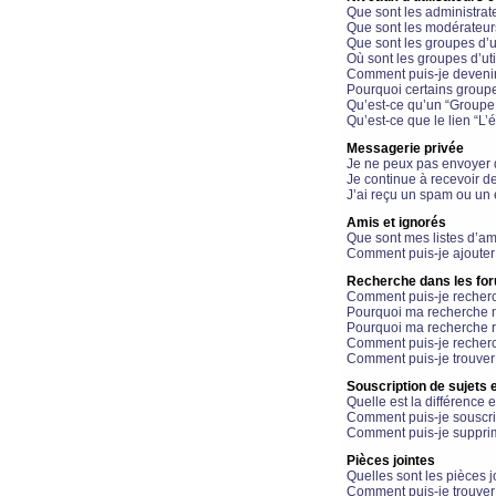
Que sont les administrat
Que sont les modérateur
Que sont les groupes d’ut
Où sont les groupes d’uti
Comment puis-je devenir
Pourquoi certains groupe
Qu’est-ce qu’un “Groupe d
Qu’est-ce que le lien “L’
Messagerie privée
Je ne peux pas envoyer 
Je continue à recevoir d
J’ai reçu un spam ou un 
Amis et ignorés
Que sont mes listes d’am
Comment puis-je ajouter 
Recherche dans les fo
Comment puis-je recherc
Pourquoi ma recherche n
Pourquoi ma recherche r
Comment puis-je recherch
Comment puis-je trouver
Souscription de sujets e
Quelle est la différence e
Comment puis-je souscrir
Comment puis-je supprim
Pièces jointes
Quelles sont les pièces j
Comment puis-je trouver 