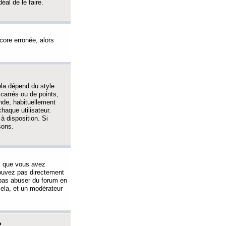
éal de le faire.
ncore erronée, alors
ela dépend du style
 carrés ou de points,
nde, habituellement
haque utilisateur.
à disposition. Si
sons.
s que vous avez
 pouvez pas directement
 pas abuser du forum en
ela, et un modérateur
?