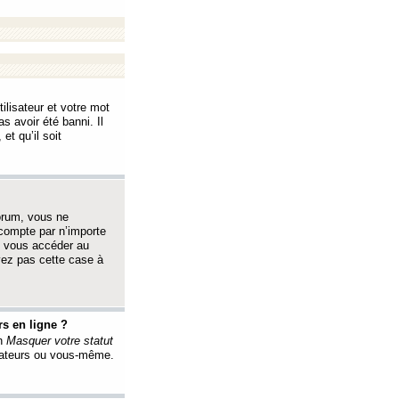
ilisateur et votre mot
s avoir été banni. Il
et qu’il soit
orum, vous ne
 compte par n’importe
i vous accéder au
oyez pas cette case à
s en ligne ?
on
Masquer votre statut
érateurs ou vous-même.