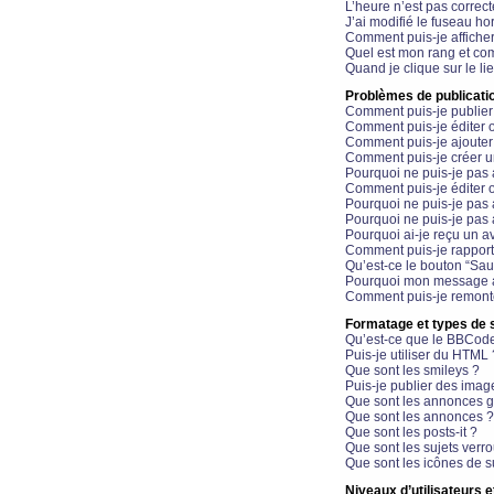
L’heure n’est pas correct
J’ai modifié le fuseau hor
Comment puis-je affiche
Quel est mon rang et com
Quand je clique sur le li
Problèmes de publicati
Comment puis-je publier
Comment puis-je éditer
Comment puis-je ajoute
Comment puis-je créer 
Pourquoi ne puis-je pas 
Comment puis-je éditer 
Pourquoi ne puis-je pas
Pourquoi ne puis-je pas 
Pourquoi ai-je reçu un a
Comment puis-je rappor
Qu’est-ce le bouton “Sauv
Pourquoi mon message a-
Comment puis-je remonte
Formatage et types de 
Qu’est-ce que le BBCod
Puis-je utiliser du HTML 
Que sont les smileys ?
Puis-je publier des imag
Que sont les annonces g
Que sont les annonces ?
Que sont les posts-it ?
Que sont les sujets verro
Que sont les icônes de s
Niveaux d’utilisateurs e