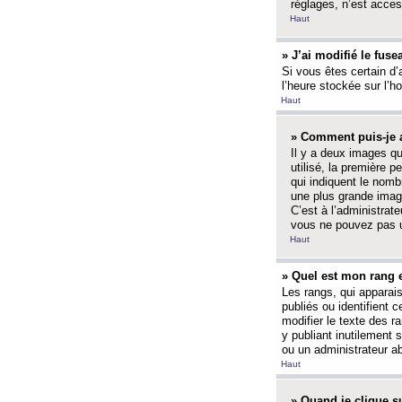
réglages, n’est access
Haut
» J’ai modifié le fuse
Si vous êtes certain d’
l’heure stockée sur l’ho
Haut
» Comment puis-je a
Il y a deux images q
utilisé, la première 
qui indiquent le nom
une plus grande image
C’est à l’administrate
vous ne pouvez pas ut
Haut
» Quel est mon rang 
Les rangs, qui apparai
publiés ou identifient 
modifier le texte des r
y publiant inutilement
ou un administrateur 
Haut
» Quand je clique su