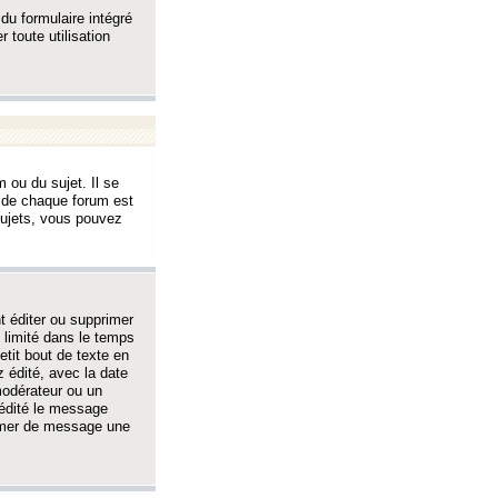
 du formulaire intégré
 toute utilisation
 ou du sujet. Il se
s de chaque forum est
sujets, vous pouvez
 éditer ou supprimer
 limité dans le temps
tit bout de texte en
 édité, avec la date
 modérateur ou un
 édité le message
rimer de message une