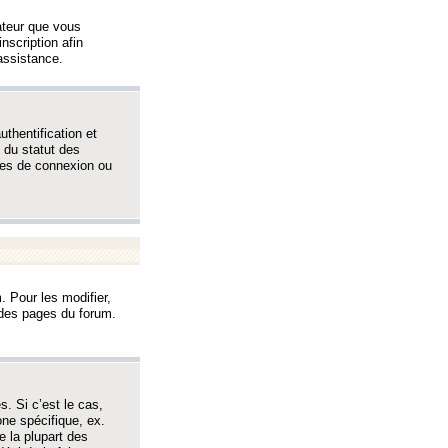
sateur que vous
inscription afin
assistance.
thentification et
 du statut des
èmes de connexion ou
. Pour les modifier,
t des pages du forum.
s. Si c’est le cas,
one spécifique, ex.
e la plupart des