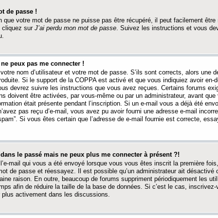
t de passe !
 que votre mot de passe ne puisse pas être récupéré, il peut facilement être ré
 cliquez sur
J’ai perdu mon mot de passe
. Suivez les instructions et vous de
u.
s ne peux pas me connecter !
votre nom d’utilisateur et votre mot de passe. S’ils sont corrects, alors une
produite. Si le support de la COPPA est activé et que vous indiquiez avoir en
 vous devrez suivre les instructions que vous avez reçues. Certains forums ex
ons doivent être activées, par vous-même ou par un administrateur, avant que 
ormation était présente pendant l’inscription. Si un e-mail vous a déjà été env
n’avez pas reçu d’e-mail, vous avez pu avoir fourni une adresse e-mail incorre
“spam”. Si vous êtes certain que l’adresse de e-mail fournie est correcte, ess
t dans le passé mais ne peux plus me connecter à présent ?!
l’e-mail qui vous a été envoyé lorsque vous vous êtes inscrit la première fois
e mot de passe et réessayez. Il est possible qu’un administrateur ait désactivé 
ine raison. En outre, beaucoup de forums suppriment périodiquement les utili
mps afin de réduire la taille de la base de données. Si c’est le cas, inscrive
r plus activement dans les discussions.