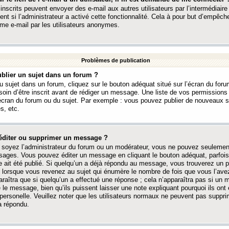
 inscrits peuvent envoyer des e-mail aux autres utilisateurs par l’intermédiaire
ent si l’administrateur a activé cette fonctionnalité. Cela à pour but d’empêcher
me e-mail par les utilisateurs anonymes.
Problèmes de publication
blier un sujet dans un forum ?
 sujet dans un forum, cliquez sur le bouton adéquat situé sur l’écran du forum
oin d’être inscrit avant de rédiger un message. Une liste de vos permission
’écran du forum ou du sujet. Par exemple : vous pouvez publier de nouveaux 
s, etc.
éditer ou supprimer un message ?
soyez l’administrateur du forum ou un modérateur, vous ne pouvez seulement
ages. Vous pouvez éditer un message en cliquant le bouton adéquat, parfois
ait été publié. Si quelqu’un a déjà répondu au message, vous trouverez un pe
orsque vous revenez au sujet qui énumère le nombre de fois que vous l’avez
paraîtra que si quelqu’un a effectué une réponse ; cela n’apparaîtra pas si un
é le message, bien qu’ils puissent laisser une note expliquant pourquoi ils ont
 personelle. Veuillez noter que les utilisateurs normaux ne peuvent pas supp
a répondu.