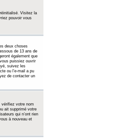
initialisé. Visitez la
vriez pouvoir vous
 des deux choses
-dessous de 13 ans de
igeront également que
vous puissiez ouvrir
oyé, suivez les
cte ou l’e-mail a pu
ayez de contacter un
, vérifiez votre nom
ou ait supprimé votre
sateurs qui n’ont rien
z-vous à nouveau et