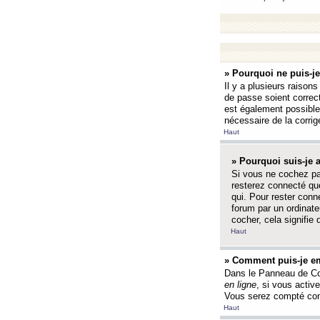
» Pourquoi ne puis-j
Il y a plusieurs raison
de passe soient correct
est également possible q
nécessaire de la corrige
Haut
» Pourquoi suis-je
Si vous ne cochez p
resterez connecté que
qui. Pour rester con
forum par un ordinate
cocher, cela signifie 
Haut
» Comment puis-je em
Dans le Panneau de Con
en ligne
, si vous activ
Vous serez compté com
Haut