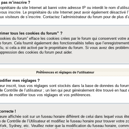
 pas m’inscrire ?
ropriétaire du site Internet ait banni votre adresse IP ou interdit le nom d’utili
vous inscrire. Le propriétaire du site Internet peut avoir également désactivé l’
 visiteurs de s’inscrire. Contactez l’administrateur du forum pour de plus d’
rimer tous les cookies du forum” ?
ookies du forum” efface les cookies crées par le forum qui conservent votre au
e forum. Cela fournit également des fonctionnalités telles que l’enregistrement
u, si cela a été activé par le propriétaire du forum. Si vous avez des probl
uppression des cookies du forum peut aider.
Préférences et réglages de l’utilisateur
difier mes réglages ?
teur inscrit, tous vos réglages sont stockés dans la base de données du forum
e Contrôle de l’utilisateur ; un lien qui peut généralement être trouvé en hau
tra de modifier tous vos réglages et vos préférences.
correcte !
heure affichée soit sur un fuseau horaire différent de celui dans lequel vous ête
 de Contrôle de l’Utilisateur et modifiez le fuseau horaire pour trouver votre z
ork, Sydney, etc. Veuillez noter que la modification du fuseau horaire, comm