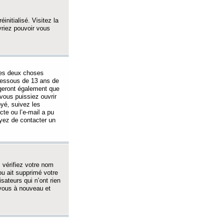
initialisé. Visitez la
vriez pouvoir vous
 des deux choses
-dessous de 13 ans de
igeront également que
vous puissiez ouvrir
oyé, suivez les
cte ou l’e-mail a pu
ayez de contacter un
, vérifiez votre nom
ou ait supprimé votre
sateurs qui n’ont rien
z-vous à nouveau et