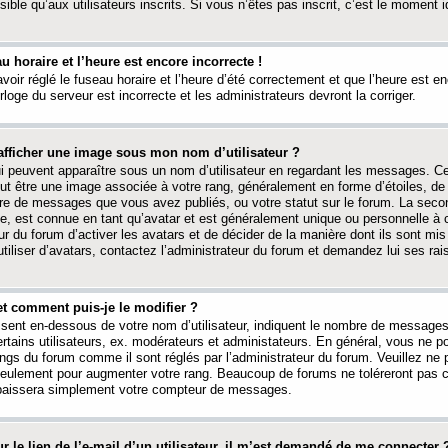
ible qu’aux utilisateurs inscrits. Si vous n’êtes pas inscrit, c’est le moment id
au horaire et l’heure est encore incorrecte !
avoir réglé le fuseau horaire et l’heure d’été correctement et que l’heure est e
rloge du serveur est incorrecte et les administrateurs devront la corriger.
fficher une image sous mon nom d’utilisateur ?
ui peuvent apparaître sous un nom d’utilisateur en regardant les messages. C
peut être une image associée à votre rang, généralement en forme d’étoiles, de
bre de messages que vous avez publiés, ou votre statut sur le forum. La seco
, est connue en tant qu’avatar et est généralement unique ou personnelle à c
ur du forum d’activer les avatars et de décider de la manière dont ils sont mis 
iliser d’avatars, contactez l’administrateur du forum et demandez lui ses rai
et comment puis-je le modifier ?
ssent en-dessous de votre nom d’utilisateur, indiquent le nombre de message
certains utilisateurs, ex. modérateurs et administateurs. En général, vous ne
angs du forum comme il sont réglés par l’administrateur du forum. Veuillez ne
 seulement pour augmenter votre rang. Beaucoup de forums ne toléreront pas c
abaissera simplement votre compteur de messages.
r le lien de l’e-mail d’un utilisateur, il m’est demandé de me connecter 