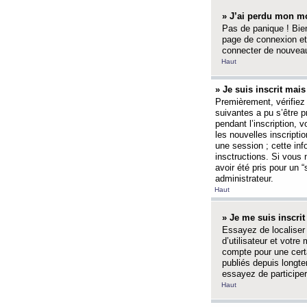
» J’ai perdu mon mo
Pas de panique ! Bien
page de connexion et
connecter de nouvea
Haut
» Je suis inscrit mai
Premièrement, vérifiez 
suivantes a pu s’être 
pendant l’inscription,
les nouvelles inscripti
une session ; cette inf
insctructions. Si vous 
avoir été pris pour un 
administrateur.
Haut
» Je me suis inscri
Essayez de localiser 
d’utilisateur et votr
compte pour une certa
publiés depuis longte
essayez de participe
Haut