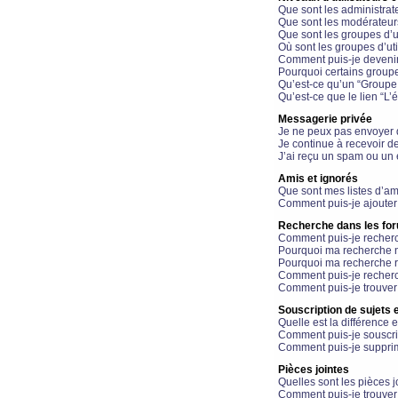
Que sont les administrat
Que sont les modérateur
Que sont les groupes d’ut
Où sont les groupes d’uti
Comment puis-je devenir
Pourquoi certains groupe
Qu’est-ce qu’un “Groupe d
Qu’est-ce que le lien “L’
Messagerie privée
Je ne peux pas envoyer 
Je continue à recevoir d
J’ai reçu un spam ou un 
Amis et ignorés
Que sont mes listes d’am
Comment puis-je ajouter 
Recherche dans les fo
Comment puis-je recherc
Pourquoi ma recherche n
Pourquoi ma recherche r
Comment puis-je recherch
Comment puis-je trouver
Souscription de sujets e
Quelle est la différence e
Comment puis-je souscrir
Comment puis-je supprim
Pièces jointes
Quelles sont les pièces j
Comment puis-je trouver 