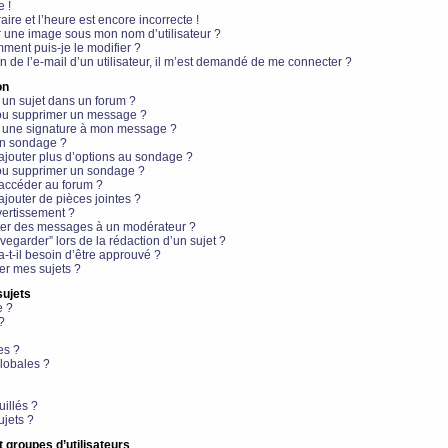
e !
aire et l’heure est encore incorrecte !
r une image sous mon nom d’utilisateur ?
ment puis-je le modifier ?
en de l’e-mail d’un utilisateur, il m’est demandé de me connecter ?
on
 un sujet dans un forum ?
 ou supprimer un message ?
r une signature à mon message ?
un sondage ?
ajouter plus d’options au sondage ?
ou supprimer un sondage ?
 accéder au forum ?
ajouter de pièces jointes ?
vertissement ?
ter des messages à un modérateur ?
egarder” lors de la rédaction d’un sujet ?
t-il besoin d’être approuvé ?
r mes sujets ?
sujets
e ?
?
es ?
lobales ?
uillés ?
ujets ?
t groupes d’utilisateurs