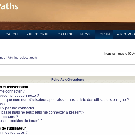
CALCUL
PHILOSOPHIE
GALERIE
NEWS
FORUM
A PROPO
Nous sommes le 09 A
onse
|
Voir les sujets actifs
Foire Aux Questions
et d’inscription
 me connecter ?
tiquement déconnecté ?
 que mon nom d’utisateur apparaisse dans la liste des utilisateurs en ligne ?
sse !
peux pas me connecter !
le passé mais ne peux plus me connecter à présent ?!
m’inscrire ?
ous les cookies du forum” ?
de l’utilisateur
r mes réglages ?