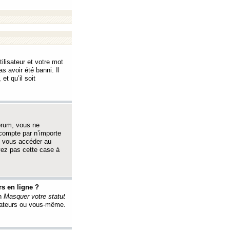
ilisateur et votre mot
s avoir été banni. Il
et qu’il soit
orum, vous ne
 compte par n’importe
i vous accéder au
oyez pas cette case à
s en ligne ?
on
Masquer votre statut
érateurs ou vous-même.