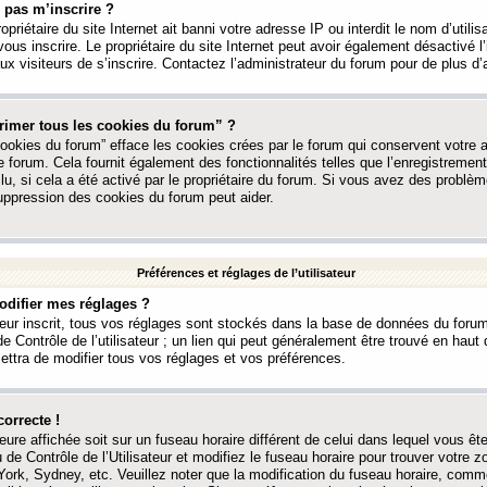
 pas m’inscrire ?
ropriétaire du site Internet ait banni votre adresse IP ou interdit le nom d’utili
vous inscrire. Le propriétaire du site Internet peut avoir également désactivé l’
 visiteurs de s’inscrire. Contactez l’administrateur du forum pour de plus d’
rimer tous les cookies du forum” ?
ookies du forum” efface les cookies crées par le forum qui conservent votre au
e forum. Cela fournit également des fonctionnalités telles que l’enregistrement
u, si cela a été activé par le propriétaire du forum. Si vous avez des probl
uppression des cookies du forum peut aider.
Préférences et réglages de l’utilisateur
difier mes réglages ?
teur inscrit, tous vos réglages sont stockés dans la base de données du forum
e Contrôle de l’utilisateur ; un lien qui peut généralement être trouvé en hau
tra de modifier tous vos réglages et vos préférences.
correcte !
heure affichée soit sur un fuseau horaire différent de celui dans lequel vous ête
 de Contrôle de l’Utilisateur et modifiez le fuseau horaire pour trouver votre z
ork, Sydney, etc. Veuillez noter que la modification du fuseau horaire, comm