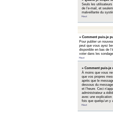
Seuls les utilisateurs
de l’e-mail, et seulem
malveillante du systè
Haut
» Comment puis-je pu
Pour publier un nouveau
peut que vous ayez bes
disponible en bas de l
voter dans les sondage
Haut
» Comment puis-je 
À moins que vous ne 
que vos propres mess
après que le message 
dessous du message l
et l’heure. Ceci n’ap
administrateur a édit
avec une explication
fois que quelqu’un y 
Haut