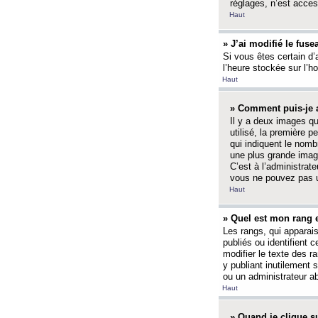
réglages, n’est access
Haut
» J’ai modifié le fuse
Si vous êtes certain d’
l’heure stockée sur l’ho
Haut
» Comment puis-je a
Il y a deux images q
utilisé, la première 
qui indiquent le nom
une plus grande image
C’est à l’administrate
vous ne pouvez pas ut
Haut
» Quel est mon rang 
Les rangs, qui apparai
publiés ou identifient 
modifier le texte des r
y publiant inutilement
ou un administrateur 
Haut
» Quand je clique su