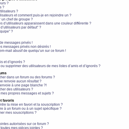
eurs ?
s ?
ilisateurs ?
lisateurs et comment puis-je en rejoindre un ?
 un chef de groupe ?
s d’utilisateurs apparaissent dans une couleur différente ?
’utilisateurs par défaut” ?
équipe” ?
de messages privés !
es messages privés non désirés !
em-mail abusif de quelqu’un sur ce forum !
is et d’ignorés ?
ou supprimer des utilisateurs de mes listes d’amis et d’ignorés ?
rums
her dans un forum ou des forums ?
e renvoie aucun résultat ?
envoie à une page blanche ?!
er des utilisateurs ?
 mes propres messages et sujets ?
t favoris
ntre la mise en favori et la souscription ?
e à un forum ou à un sujet spécifique ?
er mes souscriptions ?
ointes autorisées sur ce forum ?
toutes mes pièces jointes ?