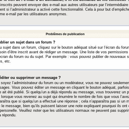
 inscrits peuvent envoyer des e-mail aux autres utilisateurs par l’intermédiaire
ent si l’administrateur a activé cette fonctionnalité. Cela à pour but d’empêcher
me e-mail par les utilisateurs anonymes.
Problèmes de publication
blier un sujet dans un forum ?
 sujet dans un forum, cliquez sur le bouton adéquat situé sur l’écran du forum
oin d’être inscrit avant de rédiger un message. Une liste de vos permission
’écran du forum ou du sujet. Par exemple : vous pouvez publier de nouveaux 
s, etc.
éditer ou supprimer un message ?
soyez l’administrateur du forum ou un modérateur, vous ne pouvez seulement
ages. Vous pouvez éditer un message en cliquant le bouton adéquat, parfois
ait été publié. Si quelqu’un a déjà répondu au message, vous trouverez un pe
orsque vous revenez au sujet qui énumère le nombre de fois que vous l’avez
paraîtra que si quelqu’un a effectué une réponse ; cela n’apparaîtra pas si un
é le message, bien qu’ils puissent laisser une note expliquant pourquoi ils ont
 personelle. Veuillez noter que les utilisateurs normaux ne peuvent pas supp
a répondu.