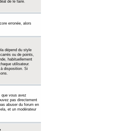
éal de le faire.
ncore erronée, alors
ela dépend du style
 carrés ou de points,
nde, habituellement
haque utilisateur.
à disposition. Si
sons.
s que vous avez
 pouvez pas directement
 pas abuser du forum en
ela, et un modérateur
?