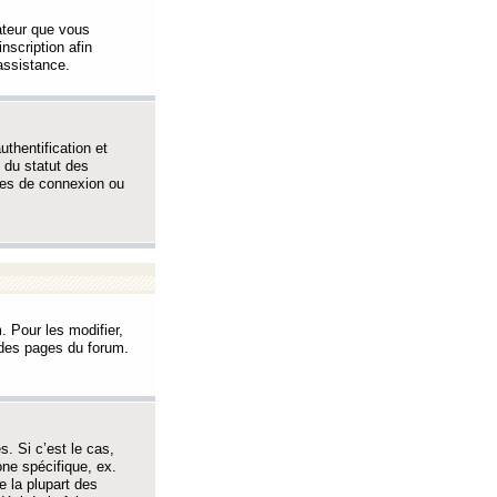
sateur que vous
inscription afin
assistance.
thentification et
 du statut des
èmes de connexion ou
. Pour les modifier,
t des pages du forum.
s. Si c’est le cas,
one spécifique, ex.
e la plupart des