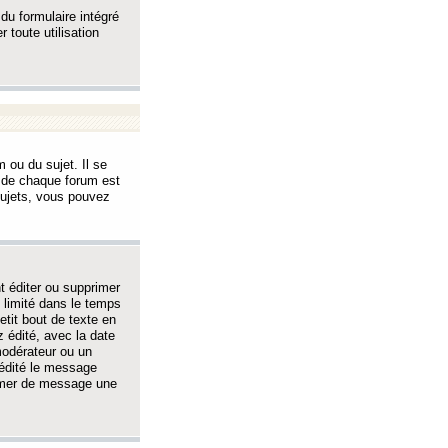
 du formulaire intégré
 toute utilisation
 ou du sujet. Il se
s de chaque forum est
sujets, vous pouvez
 éditer ou supprimer
 limité dans le temps
tit bout de texte en
 édité, avec la date
 modérateur ou un
 édité le message
rimer de message une