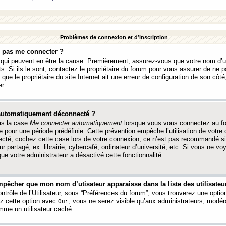
Problèmes de connexion et d’inscription
e pas me connecter ?
s qui peuvent en être la cause. Premièrement, assurez-vous que votre nom d’ut
s. Si ils le sont, contactez le propriétaire du forum pour vous assurer de ne pa
ue le propriétaire du site Internet ait une erreur de configuration de son côté, 
r.
 automatiquement déconnecté ?
as la case
Me connecter automatiquement
lorsque vous vous connectez au f
 pour une période prédéfinie. Cette prévention empêche l’utilisation de votre
necté, cochez cette case lors de votre connexion, ce n’est pas recommandé s
ur partagé, ex. librairie, cybercafé, ordinateur d’université, etc. Si vous ne v
que votre administrateur a désactivé cette fonctionnalité.
pêcher que mon nom d’utisateur apparaisse dans la liste des utilisateur
trôle de l’Utilisateur, sous “Préférences du forum”, vous trouverez une opti
ez cette option avec
, vous ne serez visible qu’aux administrateurs, mod
Oui
me un utilisateur caché.