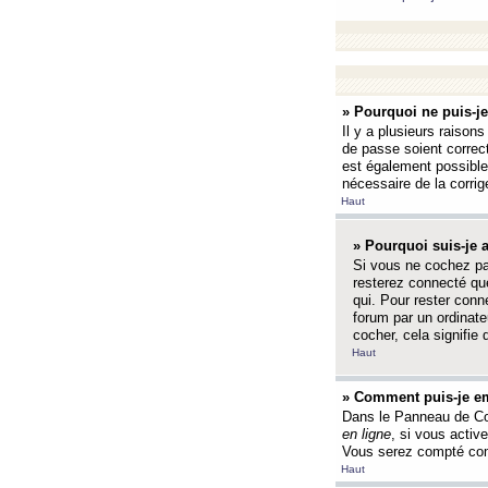
» Pourquoi ne puis-j
Il y a plusieurs raison
de passe soient correct
est également possible q
nécessaire de la corrige
Haut
» Pourquoi suis-je
Si vous ne cochez p
resterez connecté que
qui. Pour rester con
forum par un ordinate
cocher, cela signifie 
Haut
» Comment puis-je em
Dans le Panneau de Con
en ligne
, si vous activ
Vous serez compté com
Haut