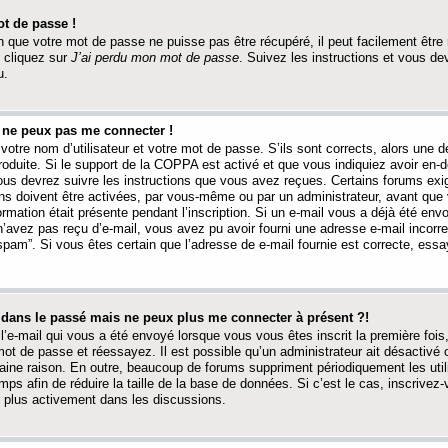
t de passe !
 que votre mot de passe ne puisse pas être récupéré, il peut facilement être ré
 cliquez sur
J’ai perdu mon mot de passe
. Suivez les instructions et vous de
u.
s ne peux pas me connecter !
votre nom d’utilisateur et votre mot de passe. S’ils sont corrects, alors une
produite. Si le support de la COPPA est activé et que vous indiquiez avoir en
 vous devrez suivre les instructions que vous avez reçues. Certains forums ex
ons doivent être activées, par vous-même ou par un administrateur, avant que 
ormation était présente pendant l’inscription. Si un e-mail vous a déjà été env
n’avez pas reçu d’e-mail, vous avez pu avoir fourni une adresse e-mail incorre
“spam”. Si vous êtes certain que l’adresse de e-mail fournie est correcte, ess
t dans le passé mais ne peux plus me connecter à présent ?!
l’e-mail qui vous a été envoyé lorsque vous vous êtes inscrit la première fois
e mot de passe et réessayez. Il est possible qu’un administrateur ait désactivé 
ine raison. En outre, beaucoup de forums suppriment périodiquement les utili
mps afin de réduire la taille de la base de données. Si c’est le cas, inscrive
r plus activement dans les discussions.