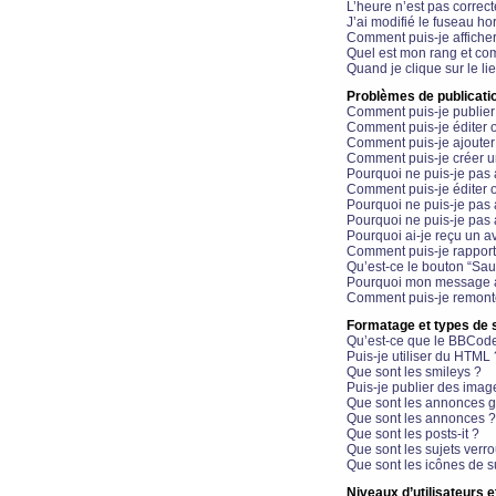
L’heure n’est pas correct
J’ai modifié le fuseau hor
Comment puis-je affiche
Quel est mon rang et com
Quand je clique sur le li
Problèmes de publicati
Comment puis-je publier
Comment puis-je éditer
Comment puis-je ajoute
Comment puis-je créer 
Pourquoi ne puis-je pas 
Comment puis-je éditer 
Pourquoi ne puis-je pas
Pourquoi ne puis-je pas 
Pourquoi ai-je reçu un a
Comment puis-je rappor
Qu’est-ce le bouton “Sauv
Pourquoi mon message a-
Comment puis-je remonte
Formatage et types de 
Qu’est-ce que le BBCod
Puis-je utiliser du HTML 
Que sont les smileys ?
Puis-je publier des imag
Que sont les annonces g
Que sont les annonces ?
Que sont les posts-it ?
Que sont les sujets verro
Que sont les icônes de s
Niveaux d’utilisateurs e