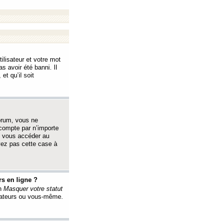
ilisateur et votre mot
s avoir été banni. Il
et qu’il soit
orum, vous ne
 compte par n’importe
i vous accéder au
oyez pas cette case à
s en ligne ?
on
Masquer votre statut
érateurs ou vous-même.