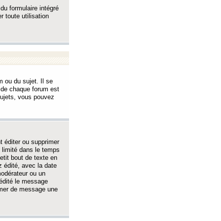
 du formulaire intégré
 toute utilisation
 ou du sujet. Il se
s de chaque forum est
sujets, vous pouvez
 éditer ou supprimer
 limité dans le temps
tit bout de texte en
 édité, avec la date
 modérateur ou un
 édité le message
rimer de message une