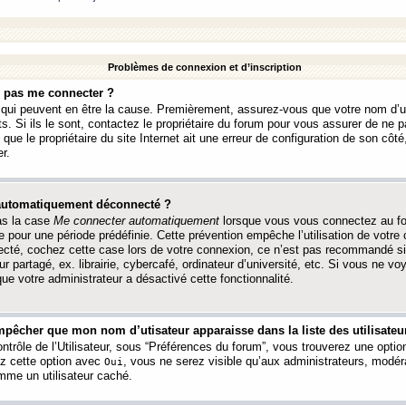
Problèmes de connexion et d’inscription
e pas me connecter ?
s qui peuvent en être la cause. Premièrement, assurez-vous que votre nom d’ut
s. Si ils le sont, contactez le propriétaire du forum pour vous assurer de ne pa
ue le propriétaire du site Internet ait une erreur de configuration de son côté, 
r.
 automatiquement déconnecté ?
as la case
Me connecter automatiquement
lorsque vous vous connectez au f
 pour une période prédéfinie. Cette prévention empêche l’utilisation de votre
necté, cochez cette case lors de votre connexion, ce n’est pas recommandé s
ur partagé, ex. librairie, cybercafé, ordinateur d’université, etc. Si vous ne v
que votre administrateur a désactivé cette fonctionnalité.
pêcher que mon nom d’utisateur apparaisse dans la liste des utilisateur
trôle de l’Utilisateur, sous “Préférences du forum”, vous trouverez une opti
ez cette option avec
, vous ne serez visible qu’aux administrateurs, mod
Oui
me un utilisateur caché.