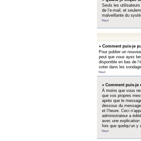
Seuls les utilisateurs
de l’e-mail, et seulem
malveillante du systè
Haut
» Comment puis-je pu
Pour publier un nouveau
peut que vous ayez bes
disponible en bas de l
voter dans les sondage
Haut
» Comment puis-je 
À moins que vous ne 
que vos propres mess
après que le message 
dessous du message l
et l’heure. Ceci n’ap
administrateur a édit
avec une explication
fois que quelqu’un y 
Haut