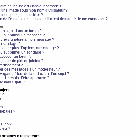
e !
aire et l’heure est encore incorrecte !
r une image sous mon nom d’utilisateur ?
ment puis-je le modifier ?
en de l’e-mail d’un utilisateur, il m’est demandé de me connecter ?
on
 un sujet dans un forum ?
 ou supprimer un message ?
r une signature à mon message ?
un sondage ?
ajouter plus d’options au sondage ?
ou supprimer un sondage ?
 accéder au forum ?
ajouter de pièces jointes ?
vertissement ?
ter des messages à un modérateur ?
egarder” lors de la rédaction d’un sujet ?
t-il besoin d’être approuvé ?
r mes sujets ?
sujets
e ?
?
es ?
lobales ?
uillés ?
ujets ?
t groupes d’utilisateurs