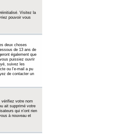
initialisé. Visitez la
vriez pouvoir vous
 des deux choses
-dessous de 13 ans de
igeront également que
vous puissiez ouvrir
oyé, suivez les
cte ou l’e-mail a pu
ayez de contacter un
, vérifiez votre nom
ou ait supprimé votre
sateurs qui n’ont rien
z-vous à nouveau et