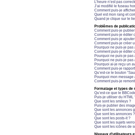
L’heure n’est pas correct
J’ai modifié le fuseau hor
Comment puis-je affiche
Quel est mon rang et com
Quand je clique sur le li
Problèmes de publicati
Comment puis-je publier
Comment puis-je éditer
Comment puis-je ajoute
Comment puis-je créer 
Pourquoi ne puis-je pas 
Comment puis-je éditer 
Pourquoi ne puis-je pas
Pourquoi ne puis-je pas 
Pourquoi ai-je reçu un a
Comment puis-je rappor
Qu’est-ce le bouton “Sauv
Pourquoi mon message a-
Comment puis-je remonte
Formatage et types de 
Qu’est-ce que le BBCod
Puis-je utiliser du HTML 
Que sont les smileys ?
Puis-je publier des imag
Que sont les annonces g
Que sont les annonces ?
Que sont les posts-it ?
Que sont les sujets verro
Que sont les icônes de s
Niveaux d’utilisateurs e