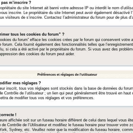
 pas m’inscrire ?
ropriétaire du site Internet ait banni votre adresse IP ou interdit le nom d’utili
vous inscrire. Le propriétaire du site Internet peut avoir également désactivé l’
 visiteurs de s’inscrire. Contactez l’administrateur du forum pour de plus d’
rimer tous les cookies du forum” ?
ookies du forum” efface les cookies crées par le forum qui conservent votre au
e forum. Cela fournit également des fonctionnalités telles que l’enregistrement
u, si cela a été activé par le propriétaire du forum. Si vous avez des probl
uppression des cookies du forum peut aider.
Préférences et réglages de l’utilisateur
difier mes réglages ?
teur inscrit, tous vos réglages sont stockés dans la base de données du forum
e Contrôle de l’utilisateur ; un lien qui peut généralement être trouvé en hau
tra de modifier tous vos réglages et vos préférences.
correcte !
heure affichée soit sur un fuseau horaire différent de celui dans lequel vous ête
 de Contrôle de l’Utilisateur et modifiez le fuseau horaire pour trouver votre z
ork, Sydney, etc. Veuillez noter que la modification du fuseau horaire, comm