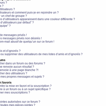
eurs ?
s ?
ilisateurs ?
lisateurs et comment puis-je en rejoindre un ?
 un chef de groupe ?
s d’utilisateurs apparaissent dans une couleur différente ?
’utilisateurs par défaut” ?
équipe” ?
de messages privés !
es messages privés non désirés !
em-mail abusif de quelqu’un sur ce forum !
is et d’ignorés ?
ou supprimer des utilisateurs de mes listes d’amis et d’ignorés ?
rums
her dans un forum ou des forums ?
e renvoie aucun résultat ?
envoie à une page blanche ?!
er des utilisateurs ?
 mes propres messages et sujets ?
t favoris
ntre la mise en favori et la souscription ?
e à un forum ou à un sujet spécifique ?
er mes souscriptions ?
ointes autorisées sur ce forum ?
toutes mes pièces jointes ?