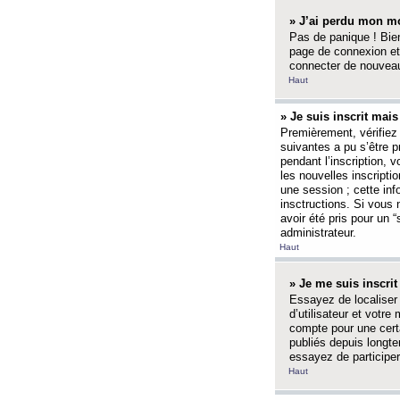
» J’ai perdu mon mo
Pas de panique ! Bien
page de connexion et
connecter de nouvea
Haut
» Je suis inscrit mai
Premièrement, vérifiez 
suivantes a pu s’être 
pendant l’inscription,
les nouvelles inscripti
une session ; cette inf
insctructions. Si vous 
avoir été pris pour un 
administrateur.
Haut
» Je me suis inscri
Essayez de localiser 
d’utilisateur et votr
compte pour une certa
publiés depuis longte
essayez de participe
Haut