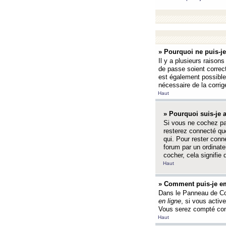
» Pourquoi ne puis-j
Il y a plusieurs raison
de passe soient correct
est également possible q
nécessaire de la corrige
Haut
» Pourquoi suis-je
Si vous ne cochez p
resterez connecté que
qui. Pour rester con
forum par un ordinate
cocher, cela signifie 
Haut
» Comment puis-je em
Dans le Panneau de Con
en ligne
, si vous activ
Vous serez compté com
Haut