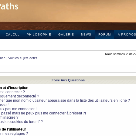
CALCUL
PHILOSOPHIE
GALERIE
NEWS
FORUM
A PROPO
Nous sommes le 06 A
onse
|
Voir les sujets actifs
Foire Aux Questions
et d’inscription
 me connecter ?
tiquement déconnecté ?
 que mon nom d’utisateur apparaisse dans la liste des utilisateurs en ligne ?
sse !
peux pas me connecter !
le passé mais ne peux plus me connecter à présent ?!
m’inscrire ?
ous les cookies du forum” ?
de l’utilisateur
r mes réglages ?