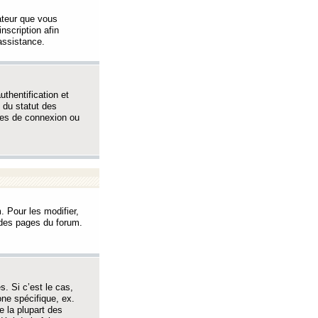
sateur que vous
inscription afin
assistance.
thentification et
 du statut des
èmes de connexion ou
. Pour les modifier,
t des pages du forum.
s. Si c’est le cas,
one spécifique, ex.
e la plupart des