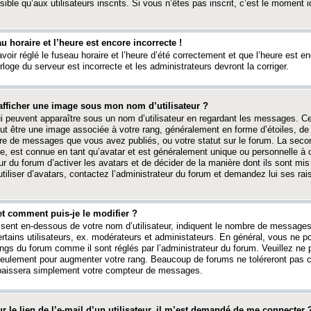
ible qu’aux utilisateurs inscrits. Si vous n’êtes pas inscrit, c’est le moment id
au horaire et l’heure est encore incorrecte !
avoir réglé le fuseau horaire et l’heure d’été correctement et que l’heure est e
rloge du serveur est incorrecte et les administrateurs devront la corriger.
fficher une image sous mon nom d’utilisateur ?
ui peuvent apparaître sous un nom d’utilisateur en regardant les messages. C
peut être une image associée à votre rang, généralement en forme d’étoiles, de
bre de messages que vous avez publiés, ou votre statut sur le forum. La seco
, est connue en tant qu’avatar et est généralement unique ou personnelle à c
ur du forum d’activer les avatars et de décider de la manière dont ils sont mis 
iliser d’avatars, contactez l’administrateur du forum et demandez lui ses rai
et comment puis-je le modifier ?
ssent en-dessous de votre nom d’utilisateur, indiquent le nombre de message
certains utilisateurs, ex. modérateurs et administateurs. En général, vous ne
angs du forum comme il sont réglés par l’administrateur du forum. Veuillez ne
 seulement pour augmenter votre rang. Beaucoup de forums ne toléreront pas c
abaissera simplement votre compteur de messages.
r le lien de l’e-mail d’un utilisateur, il m’est demandé de me connecter 