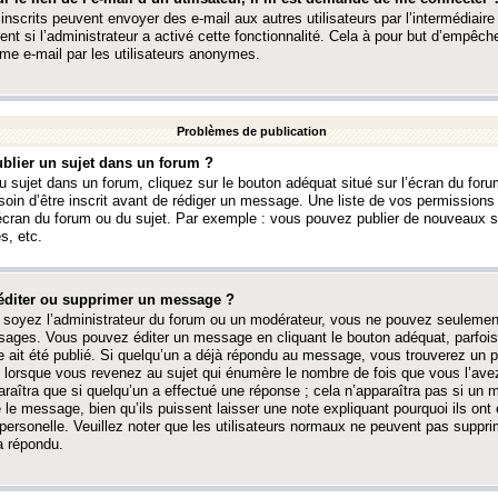
 inscrits peuvent envoyer des e-mail aux autres utilisateurs par l’intermédiaire
ent si l’administrateur a activé cette fonctionnalité. Cela à pour but d’empêcher
me e-mail par les utilisateurs anonymes.
Problèmes de publication
blier un sujet dans un forum ?
 sujet dans un forum, cliquez sur le bouton adéquat situé sur l’écran du forum
oin d’être inscrit avant de rédiger un message. Une liste de vos permission
’écran du forum ou du sujet. Par exemple : vous pouvez publier de nouveaux 
s, etc.
éditer ou supprimer un message ?
soyez l’administrateur du forum ou un modérateur, vous ne pouvez seulement
ages. Vous pouvez éditer un message en cliquant le bouton adéquat, parfois
ait été publié. Si quelqu’un a déjà répondu au message, vous trouverez un pe
orsque vous revenez au sujet qui énumère le nombre de fois que vous l’avez
paraîtra que si quelqu’un a effectué une réponse ; cela n’apparaîtra pas si un
é le message, bien qu’ils puissent laisser une note expliquant pourquoi ils ont
 personelle. Veuillez noter que les utilisateurs normaux ne peuvent pas supp
a répondu.