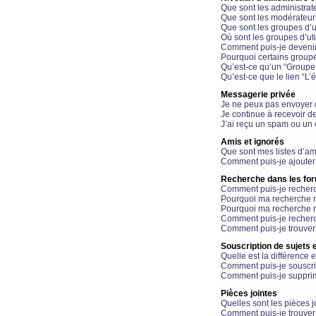
Que sont les administrat
Que sont les modérateur
Que sont les groupes d’ut
Où sont les groupes d’uti
Comment puis-je devenir
Pourquoi certains groupe
Qu’est-ce qu’un “Groupe d
Qu’est-ce que le lien “L’
Messagerie privée
Je ne peux pas envoyer 
Je continue à recevoir d
J’ai reçu un spam ou un 
Amis et ignorés
Que sont mes listes d’am
Comment puis-je ajouter 
Recherche dans les fo
Comment puis-je recherc
Pourquoi ma recherche n
Pourquoi ma recherche r
Comment puis-je recherch
Comment puis-je trouver
Souscription de sujets e
Quelle est la différence e
Comment puis-je souscrir
Comment puis-je supprim
Pièces jointes
Quelles sont les pièces j
Comment puis-je trouver 