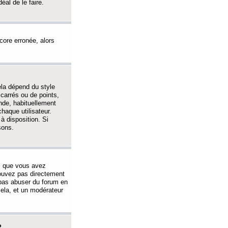
éal de le faire.
ncore erronée, alors
ela dépend du style
 carrés ou de points,
nde, habituellement
haque utilisateur.
à disposition. Si
sons.
s que vous avez
 pouvez pas directement
 pas abuser du forum en
ela, et un modérateur
?