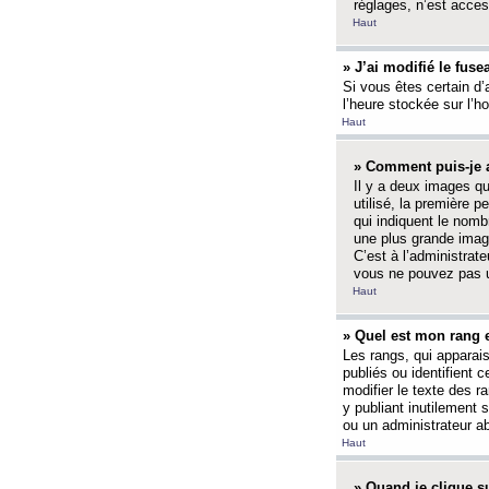
réglages, n’est access
Haut
» J’ai modifié le fuse
Si vous êtes certain d’
l’heure stockée sur l’ho
Haut
» Comment puis-je a
Il y a deux images q
utilisé, la première 
qui indiquent le nom
une plus grande image
C’est à l’administrate
vous ne pouvez pas ut
Haut
» Quel est mon rang 
Les rangs, qui apparai
publiés ou identifient 
modifier le texte des r
y publiant inutilement
ou un administrateur 
Haut
» Quand je clique su