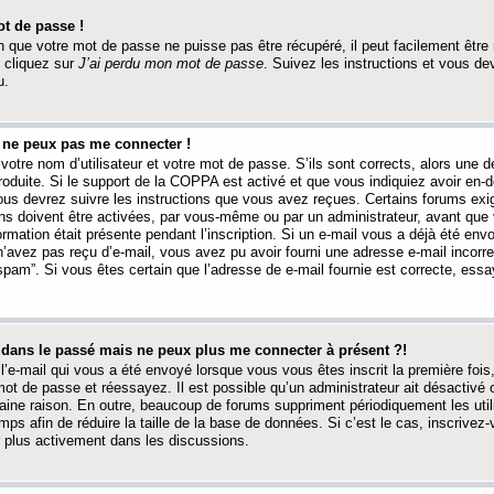
t de passe !
 que votre mot de passe ne puisse pas être récupéré, il peut facilement être ré
 cliquez sur
J’ai perdu mon mot de passe
. Suivez les instructions et vous de
u.
s ne peux pas me connecter !
votre nom d’utilisateur et votre mot de passe. S’ils sont corrects, alors une
produite. Si le support de la COPPA est activé et que vous indiquiez avoir en
 vous devrez suivre les instructions que vous avez reçues. Certains forums ex
ons doivent être activées, par vous-même ou par un administrateur, avant que 
ormation était présente pendant l’inscription. Si un e-mail vous a déjà été env
n’avez pas reçu d’e-mail, vous avez pu avoir fourni une adresse e-mail incorre
“spam”. Si vous êtes certain que l’adresse de e-mail fournie est correcte, ess
t dans le passé mais ne peux plus me connecter à présent ?!
l’e-mail qui vous a été envoyé lorsque vous vous êtes inscrit la première fois
e mot de passe et réessayez. Il est possible qu’un administrateur ait désactivé 
ine raison. En outre, beaucoup de forums suppriment périodiquement les utili
mps afin de réduire la taille de la base de données. Si c’est le cas, inscrive
r plus activement dans les discussions.