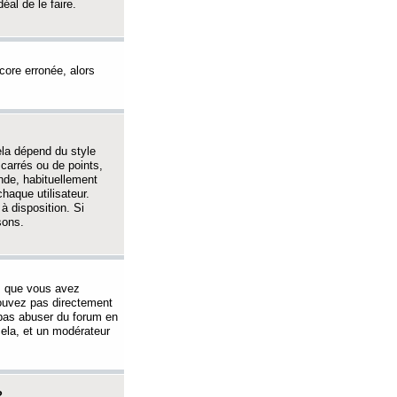
éal de le faire.
ncore erronée, alors
ela dépend du style
 carrés ou de points,
nde, habituellement
haque utilisateur.
à disposition. Si
sons.
s que vous avez
 pouvez pas directement
 pas abuser du forum en
ela, et un modérateur
?