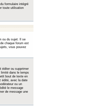
 du formulaire intégré
 toute utilisation
 ou du sujet. Il se
s de chaque forum est
sujets, vous pouvez
 éditer ou supprimer
 limité dans le temps
tit bout de texte en
 édité, avec la date
 modérateur ou un
 édité le message
rimer de message une