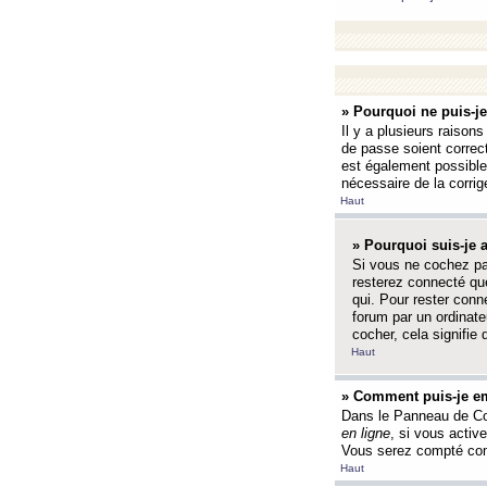
» Pourquoi ne puis-j
Il y a plusieurs raison
de passe soient correct
est également possible q
nécessaire de la corrige
Haut
» Pourquoi suis-je
Si vous ne cochez p
resterez connecté que
qui. Pour rester con
forum par un ordinate
cocher, cela signifie 
Haut
» Comment puis-je em
Dans le Panneau de Con
en ligne
, si vous activ
Vous serez compté com
Haut