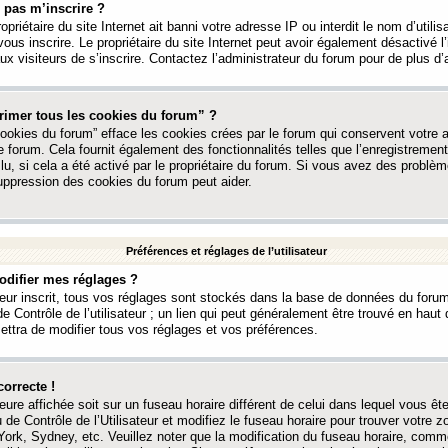
 pas m’inscrire ?
ropriétaire du site Internet ait banni votre adresse IP ou interdit le nom d’utili
vous inscrire. Le propriétaire du site Internet peut avoir également désactivé l’
 visiteurs de s’inscrire. Contactez l’administrateur du forum pour de plus d’
rimer tous les cookies du forum” ?
ookies du forum” efface les cookies crées par le forum qui conservent votre au
e forum. Cela fournit également des fonctionnalités telles que l’enregistrement
u, si cela a été activé par le propriétaire du forum. Si vous avez des probl
uppression des cookies du forum peut aider.
Préférences et réglages de l’utilisateur
difier mes réglages ?
teur inscrit, tous vos réglages sont stockés dans la base de données du forum
e Contrôle de l’utilisateur ; un lien qui peut généralement être trouvé en hau
tra de modifier tous vos réglages et vos préférences.
correcte !
heure affichée soit sur un fuseau horaire différent de celui dans lequel vous ête
 de Contrôle de l’Utilisateur et modifiez le fuseau horaire pour trouver votre z
ork, Sydney, etc. Veuillez noter que la modification du fuseau horaire, comm