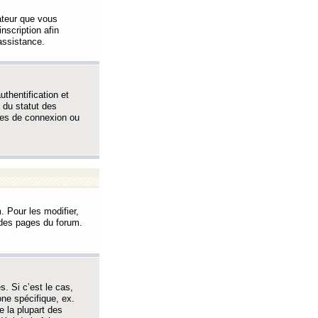
sateur que vous
inscription afin
assistance.
thentification et
 du statut des
èmes de connexion ou
. Pour les modifier,
t des pages du forum.
s. Si c’est le cas,
one spécifique, ex.
e la plupart des