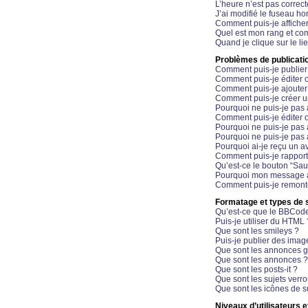
L’heure n’est pas correct
J’ai modifié le fuseau hor
Comment puis-je affiche
Quel est mon rang et com
Quand je clique sur le li
Problèmes de publicati
Comment puis-je publier
Comment puis-je éditer
Comment puis-je ajoute
Comment puis-je créer 
Pourquoi ne puis-je pas 
Comment puis-je éditer 
Pourquoi ne puis-je pas
Pourquoi ne puis-je pas 
Pourquoi ai-je reçu un a
Comment puis-je rappor
Qu’est-ce le bouton “Sauv
Pourquoi mon message a-
Comment puis-je remonte
Formatage et types de 
Qu’est-ce que le BBCod
Puis-je utiliser du HTML 
Que sont les smileys ?
Puis-je publier des imag
Que sont les annonces g
Que sont les annonces ?
Que sont les posts-it ?
Que sont les sujets verro
Que sont les icônes de s
Niveaux d’utilisateurs e