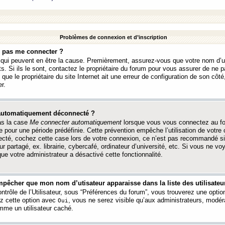
Problèmes de connexion et d’inscription
e pas me connecter ?
s qui peuvent en être la cause. Premièrement, assurez-vous que votre nom d’ut
s. Si ils le sont, contactez le propriétaire du forum pour vous assurer de ne pa
ue le propriétaire du site Internet ait une erreur de configuration de son côté, 
r.
 automatiquement déconnecté ?
as la case
Me connecter automatiquement
lorsque vous vous connectez au f
 pour une période prédéfinie. Cette prévention empêche l’utilisation de votre
necté, cochez cette case lors de votre connexion, ce n’est pas recommandé s
ur partagé, ex. librairie, cybercafé, ordinateur d’université, etc. Si vous ne v
que votre administrateur a désactivé cette fonctionnalité.
pêcher que mon nom d’utisateur apparaisse dans la liste des utilisateur
trôle de l’Utilisateur, sous “Préférences du forum”, vous trouverez une opti
ez cette option avec
, vous ne serez visible qu’aux administrateurs, mod
Oui
me un utilisateur caché.