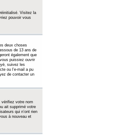
initialisé. Visitez la
vriez pouvoir vous
 des deux choses
-dessous de 13 ans de
igeront également que
vous puissiez ouvrir
oyé, suivez les
cte ou l’e-mail a pu
ayez de contacter un
, vérifiez votre nom
ou ait supprimé votre
sateurs qui n’ont rien
z-vous à nouveau et