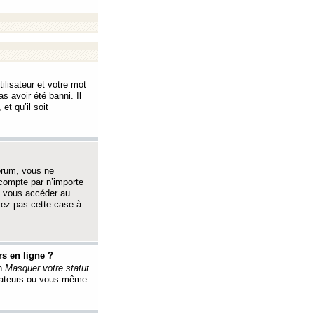
ilisateur et votre mot
s avoir été banni. Il
et qu’il soit
orum, vous ne
 compte par n’importe
i vous accéder au
oyez pas cette case à
s en ligne ?
on
Masquer votre statut
érateurs ou vous-même.