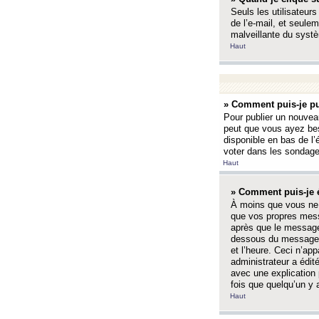
Seuls les utilisateurs
de l’e-mail, et seulem
malveillante du systè
Haut
» Comment puis-je pu
Pour publier un nouveau
peut que vous ayez bes
disponible en bas de l
voter dans les sondage
Haut
» Comment puis-je 
À moins que vous ne 
que vos propres mess
après que le message 
dessous du message l
et l’heure. Ceci n’ap
administrateur a édit
avec une explication
fois que quelqu’un y 
Haut