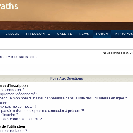
CALCUL
PHILOSOPHIE
GALERIE
NEWS
FORUM
A PROPO
Nous sommes le 07 A
onse
|
Voir les sujets actifs
Foire Aux Questions
et d’inscription
 me connecter ?
tiquement déconnecté ?
 que mon nom d’utisateur apparaisse dans la liste des utilisateurs en ligne ?
sse !
peux pas me connecter !
le passé mais ne peux plus me connecter à présent ?!
m’inscrire ?
ous les cookies du forum” ?
de l’utilisateur
r mes réglages ?