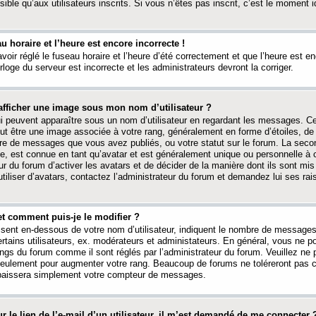
ible qu’aux utilisateurs inscrits. Si vous n’êtes pas inscrit, c’est le moment id
au horaire et l’heure est encore incorrecte !
avoir réglé le fuseau horaire et l’heure d’été correctement et que l’heure est e
rloge du serveur est incorrecte et les administrateurs devront la corriger.
fficher une image sous mon nom d’utilisateur ?
ui peuvent apparaître sous un nom d’utilisateur en regardant les messages. C
peut être une image associée à votre rang, généralement en forme d’étoiles, de
bre de messages que vous avez publiés, ou votre statut sur le forum. La seco
, est connue en tant qu’avatar et est généralement unique ou personnelle à c
ur du forum d’activer les avatars et de décider de la manière dont ils sont mis 
iliser d’avatars, contactez l’administrateur du forum et demandez lui ses rai
et comment puis-je le modifier ?
ssent en-dessous de votre nom d’utilisateur, indiquent le nombre de message
certains utilisateurs, ex. modérateurs et administateurs. En général, vous ne
angs du forum comme il sont réglés par l’administrateur du forum. Veuillez ne
 seulement pour augmenter votre rang. Beaucoup de forums ne toléreront pas c
abaissera simplement votre compteur de messages.
r le lien de l’e-mail d’un utilisateur, il m’est demandé de me connecter 