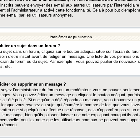
 inscrits peuvent envoyer des e-mail aux autres utilisateurs par l’intermédiaire
ent si l’administrateur a activé cette fonctionnalité. Cela à pour but d’empêcher
me e-mail par les utilisateurs anonymes.
Problèmes de publication
blier un sujet dans un forum ?
 sujet dans un forum, cliquez sur le bouton adéquat situé sur l’écran du forum
oin d’être inscrit avant de rédiger un message. Une liste de vos permission
’écran du forum ou du sujet. Par exemple : vous pouvez publier de nouveaux 
s, etc.
éditer ou supprimer un message ?
soyez l’administrateur du forum ou un modérateur, vous ne pouvez seulement
ages. Vous pouvez éditer un message en cliquant le bouton adéquat, parfois
ait été publié. Si quelqu’un a déjà répondu au message, vous trouverez un pe
orsque vous revenez au sujet qui énumère le nombre de fois que vous l’avez
paraîtra que si quelqu’un a effectué une réponse ; cela n’apparaîtra pas si un
é le message, bien qu’ils puissent laisser une note expliquant pourquoi ils ont
 personelle. Veuillez noter que les utilisateurs normaux ne peuvent pas supp
a répondu.