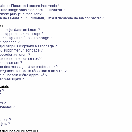
e !
aire et l’heure est encore incorrecte !
r une image sous mon nom d’utilisateur ?
ment puis-je le modifier ?
en de l’e-mail d’un utilisateur, il m’est demandé de me connecter ?
on
 un sujet dans un forum ?
 ou supprimer un message ?
r une signature à mon message ?
un sondage ?
ajouter plus d’options au sondage ?
ou supprimer un sondage ?
 accéder au forum ?
ajouter de pièces jointes ?
vertissement ?
ter des messages à un modérateur ?
egarder” lors de la rédaction d’un sujet ?
t-il besoin d’être approuvé ?
r mes sujets ?
sujets
e ?
?
es ?
lobales ?
uillés ?
ujets ?
t groupes d’utilisateurs