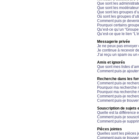
Que sont les administrat
Que sont les modérateur
Que sont les groupes d’ut
Où sont les groupes d’uti
Comment puis-je devenir
Pourquoi certains groupe
Qu’est-ce qu’un “Groupe d
Qu’est-ce que le lien “L’
Messagerie privée
Je ne peux pas envoyer 
Je continue à recevoir d
J’ai reçu un spam ou un 
Amis et ignorés
Que sont mes listes d’am
Comment puis-je ajouter 
Recherche dans les fo
Comment puis-je recherc
Pourquoi ma recherche n
Pourquoi ma recherche r
Comment puis-je recherch
Comment puis-je trouver
Souscription de sujets e
Quelle est la différence e
Comment puis-je souscrir
Comment puis-je supprim
Pièces jointes
Quelles sont les pièces j
Comment puis-je trouver 