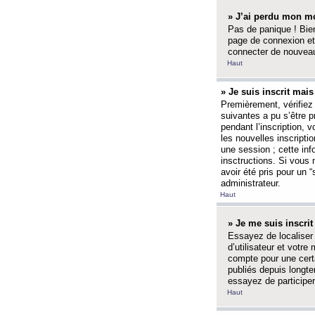
» J’ai perdu mon mo
Pas de panique ! Bien
page de connexion et
connecter de nouvea
Haut
» Je suis inscrit mai
Premièrement, vérifiez 
suivantes a pu s’être 
pendant l’inscription,
les nouvelles inscripti
une session ; cette inf
insctructions. Si vous 
avoir été pris pour un 
administrateur.
Haut
» Je me suis inscri
Essayez de localiser 
d’utilisateur et votr
compte pour une certa
publiés depuis longte
essayez de participe
Haut