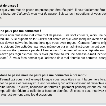
t de passe !
 que votre mot de passe ne puisse pas être récupéré, il peut facilement être ré
 cliquez sur
J’ai perdu mon mot de passe
. Suivez les instructions et vous de
u.
s ne peux pas me connecter !
votre nom d’utilisateur et votre mot de passe. S’ils sont corrects, alors une
produite. Si le support de la COPPA est activé et que vous indiquiez avoir en
 vous devrez suivre les instructions que vous avez reçues. Certains forums ex
ons doivent être activées, par vous-même ou par un administrateur, avant que 
ormation était présente pendant l’inscription. Si un e-mail vous a déjà été env
n’avez pas reçu d’e-mail, vous avez pu avoir fourni une adresse e-mail incorre
“spam”. Si vous êtes certain que l’adresse de e-mail fournie est correcte, ess
t dans le passé mais ne peux plus me connecter à présent ?!
l’e-mail qui vous a été envoyé lorsque vous vous êtes inscrit la première fois
e mot de passe et réessayez. Il est possible qu’un administrateur ait désactivé 
ine raison. En outre, beaucoup de forums suppriment périodiquement les utili
mps afin de réduire la taille de la base de données. Si c’est le cas, inscrive
r plus activement dans les discussions.