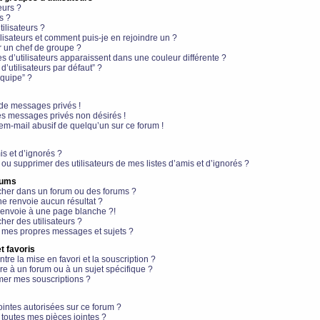
eurs ?
s ?
ilisateurs ?
lisateurs et comment puis-je en rejoindre un ?
 un chef de groupe ?
s d’utilisateurs apparaissent dans une couleur différente ?
’utilisateurs par défaut” ?
équipe” ?
de messages privés !
es messages privés non désirés !
em-mail abusif de quelqu’un sur ce forum !
is et d’ignorés ?
ou supprimer des utilisateurs de mes listes d’amis et d’ignorés ?
rums
her dans un forum ou des forums ?
e renvoie aucun résultat ?
envoie à une page blanche ?!
er des utilisateurs ?
 mes propres messages et sujets ?
t favoris
ntre la mise en favori et la souscription ?
e à un forum ou à un sujet spécifique ?
er mes souscriptions ?
ointes autorisées sur ce forum ?
toutes mes pièces jointes ?