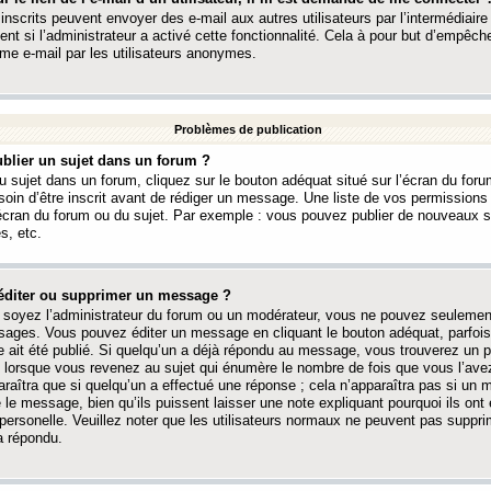
 inscrits peuvent envoyer des e-mail aux autres utilisateurs par l’intermédiaire
ent si l’administrateur a activé cette fonctionnalité. Cela à pour but d’empêcher
me e-mail par les utilisateurs anonymes.
Problèmes de publication
blier un sujet dans un forum ?
 sujet dans un forum, cliquez sur le bouton adéquat situé sur l’écran du forum
oin d’être inscrit avant de rédiger un message. Une liste de vos permission
’écran du forum ou du sujet. Par exemple : vous pouvez publier de nouveaux 
s, etc.
éditer ou supprimer un message ?
soyez l’administrateur du forum ou un modérateur, vous ne pouvez seulement
ages. Vous pouvez éditer un message en cliquant le bouton adéquat, parfois
ait été publié. Si quelqu’un a déjà répondu au message, vous trouverez un pe
orsque vous revenez au sujet qui énumère le nombre de fois que vous l’avez
paraîtra que si quelqu’un a effectué une réponse ; cela n’apparaîtra pas si un
é le message, bien qu’ils puissent laisser une note expliquant pourquoi ils ont
 personelle. Veuillez noter que les utilisateurs normaux ne peuvent pas supp
a répondu.