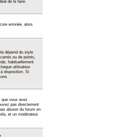
éal de le faire.
ncore erronée, alors
ela dépend du style
 carrés ou de points,
nde, habituellement
haque utilisateur.
à disposition. Si
sons.
s que vous avez
 pouvez pas directement
 pas abuser du forum en
ela, et un modérateur
?