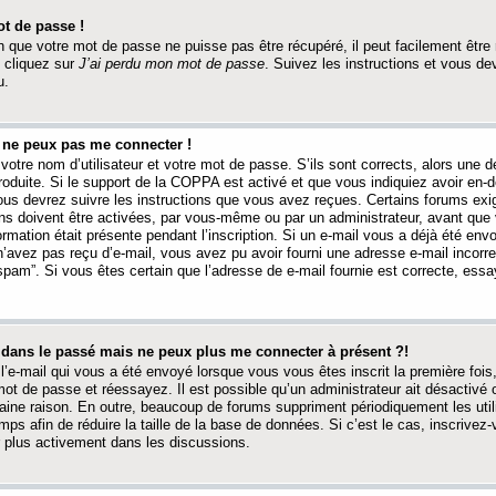
t de passe !
 que votre mot de passe ne puisse pas être récupéré, il peut facilement être ré
 cliquez sur
J’ai perdu mon mot de passe
. Suivez les instructions et vous de
u.
s ne peux pas me connecter !
votre nom d’utilisateur et votre mot de passe. S’ils sont corrects, alors une
produite. Si le support de la COPPA est activé et que vous indiquiez avoir en
 vous devrez suivre les instructions que vous avez reçues. Certains forums ex
ons doivent être activées, par vous-même ou par un administrateur, avant que 
ormation était présente pendant l’inscription. Si un e-mail vous a déjà été env
n’avez pas reçu d’e-mail, vous avez pu avoir fourni une adresse e-mail incorre
“spam”. Si vous êtes certain que l’adresse de e-mail fournie est correcte, ess
t dans le passé mais ne peux plus me connecter à présent ?!
l’e-mail qui vous a été envoyé lorsque vous vous êtes inscrit la première fois
e mot de passe et réessayez. Il est possible qu’un administrateur ait désactivé 
ine raison. En outre, beaucoup de forums suppriment périodiquement les utili
mps afin de réduire la taille de la base de données. Si c’est le cas, inscrive
r plus activement dans les discussions.