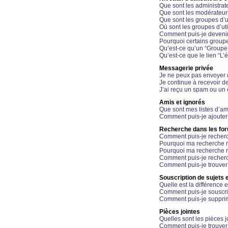
Que sont les administrat
Que sont les modérateur
Que sont les groupes d’ut
Où sont les groupes d’uti
Comment puis-je devenir
Pourquoi certains groupe
Qu’est-ce qu’un “Groupe d
Qu’est-ce que le lien “L’
Messagerie privée
Je ne peux pas envoyer 
Je continue à recevoir d
J’ai reçu un spam ou un 
Amis et ignorés
Que sont mes listes d’am
Comment puis-je ajouter 
Recherche dans les fo
Comment puis-je recherc
Pourquoi ma recherche n
Pourquoi ma recherche r
Comment puis-je recherch
Comment puis-je trouver
Souscription de sujets e
Quelle est la différence e
Comment puis-je souscrir
Comment puis-je supprim
Pièces jointes
Quelles sont les pièces j
Comment puis-je trouver 