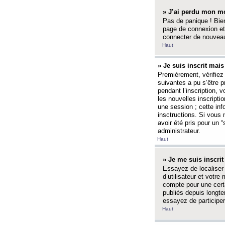
» J’ai perdu mon mo
Pas de panique ! Bien
page de connexion et
connecter de nouvea
Haut
» Je suis inscrit mai
Premièrement, vérifiez 
suivantes a pu s’être 
pendant l’inscription,
les nouvelles inscripti
une session ; cette inf
insctructions. Si vous 
avoir été pris pour un 
administrateur.
Haut
» Je me suis inscri
Essayez de localiser 
d’utilisateur et votr
compte pour une certa
publiés depuis longte
essayez de participe
Haut