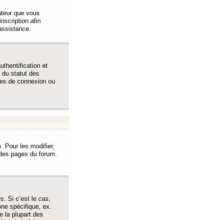
sateur que vous
inscription afin
assistance.
thentification et
 du statut des
èmes de connexion ou
. Pour les modifier,
t des pages du forum.
s. Si c’est le cas,
one spécifique, ex.
e la plupart des