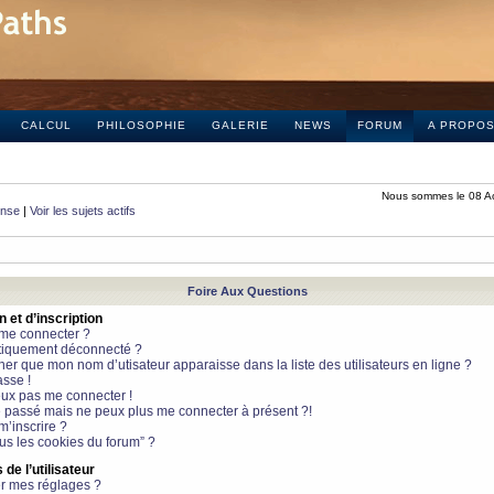
CALCUL
PHILOSOPHIE
GALERIE
NEWS
FORUM
A PROPO
Nous sommes le 08 A
onse
|
Voir les sujets actifs
Foire Aux Questions
et d’inscription
 me connecter ?
tiquement déconnecté ?
 que mon nom d’utisateur apparaisse dans la liste des utilisateurs en ligne ?
sse !
peux pas me connecter !
le passé mais ne peux plus me connecter à présent ?!
m’inscrire ?
ous les cookies du forum” ?
de l’utilisateur
r mes réglages ?