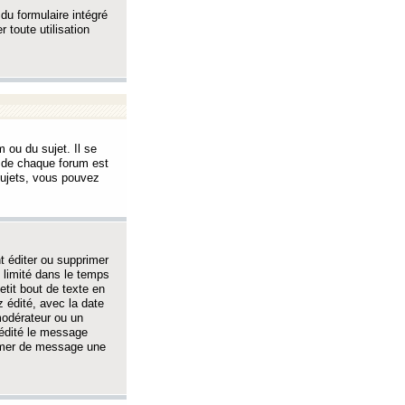
 du formulaire intégré
 toute utilisation
 ou du sujet. Il se
s de chaque forum est
sujets, vous pouvez
 éditer ou supprimer
 limité dans le temps
tit bout de texte en
 édité, avec la date
 modérateur ou un
 édité le message
rimer de message une