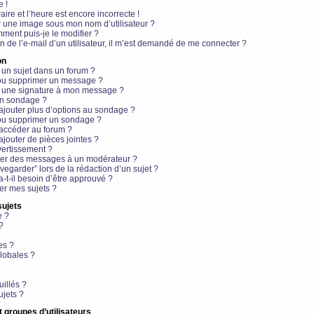
e !
aire et l’heure est encore incorrecte !
r une image sous mon nom d’utilisateur ?
ment puis-je le modifier ?
en de l’e-mail d’un utilisateur, il m’est demandé de me connecter ?
on
 un sujet dans un forum ?
 ou supprimer un message ?
r une signature à mon message ?
un sondage ?
ajouter plus d’options au sondage ?
ou supprimer un sondage ?
 accéder au forum ?
ajouter de pièces jointes ?
vertissement ?
ter des messages à un modérateur ?
egarder” lors de la rédaction d’un sujet ?
t-il besoin d’être approuvé ?
r mes sujets ?
sujets
e ?
?
es ?
lobales ?
uillés ?
ujets ?
t groupes d’utilisateurs