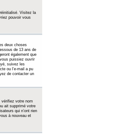
initialisé. Visitez la
vriez pouvoir vous
 des deux choses
-dessous de 13 ans de
igeront également que
vous puissiez ouvrir
oyé, suivez les
cte ou l’e-mail a pu
ayez de contacter un
, vérifiez votre nom
ou ait supprimé votre
sateurs qui n’ont rien
z-vous à nouveau et