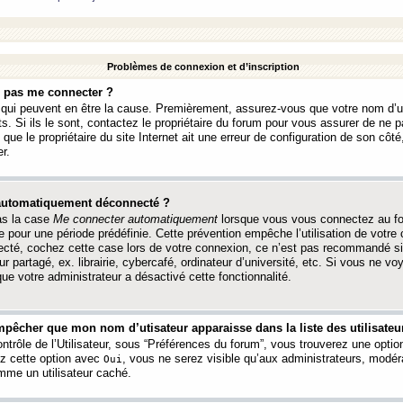
Problèmes de connexion et d’inscription
e pas me connecter ?
s qui peuvent en être la cause. Premièrement, assurez-vous que votre nom d’ut
s. Si ils le sont, contactez le propriétaire du forum pour vous assurer de ne pa
ue le propriétaire du site Internet ait une erreur de configuration de son côté, 
r.
 automatiquement déconnecté ?
as la case
Me connecter automatiquement
lorsque vous vous connectez au f
 pour une période prédéfinie. Cette prévention empêche l’utilisation de votre
necté, cochez cette case lors de votre connexion, ce n’est pas recommandé s
ur partagé, ex. librairie, cybercafé, ordinateur d’université, etc. Si vous ne v
que votre administrateur a désactivé cette fonctionnalité.
pêcher que mon nom d’utisateur apparaisse dans la liste des utilisateur
trôle de l’Utilisateur, sous “Préférences du forum”, vous trouverez une opti
ez cette option avec
, vous ne serez visible qu’aux administrateurs, mod
Oui
me un utilisateur caché.