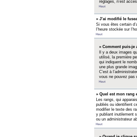
réglages, n’est access
Haut
» J’ai modifié le fuse
Si vous êtes certain d’
l’heure stockée sur l’ho
Haut
» Comment puis-je a
Il y a deux images q
utilisé, la première 
qui indiquent le nom
une plus grande image
C’est à l’administrate
vous ne pouvez pas ut
Haut
» Quel est mon rang 
Les rangs, qui apparai
publiés ou identifient 
modifier le texte des r
y publiant inutilement
ou un administrateur 
Haut
» Quand je clique su