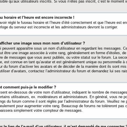
ible qu’aux utilisateurs inscrits. Si vous n’êtes pas inscrit, c’est le moment id
au horaire et l’heure est encore incorrecte !
avoir réglé le fuseau horaire et l’heure d’été correctement et que l’heure est e
rloge du serveur est incorrecte et les administrateurs devront la corriger.
fficher une image sous mon nom d’utilisateur ?
ui peuvent apparaître sous un nom d’utilisateur en regardant les messages. C
peut être une image associée à votre rang, généralement en forme d’étoiles, de
bre de messages que vous avez publiés, ou votre statut sur le forum. La seco
, est connue en tant qu’avatar et est généralement unique ou personnelle à c
ur du forum d’activer les avatars et de décider de la manière dont ils sont mis 
iliser d’avatars, contactez l’administrateur du forum et demandez lui ses rai
et comment puis-je le modifier ?
ssent en-dessous de votre nom d’utilisateur, indiquent le nombre de message
certains utilisateurs, ex. modérateurs et administateurs. En général, vous ne
angs du forum comme il sont réglés par l’administrateur du forum. Veuillez ne
 seulement pour augmenter votre rang. Beaucoup de forums ne toléreront pas c
abaissera simplement votre compteur de messages.
r le lien de l’e-mail d’un utilisateur, il m’est demandé de me connecter 