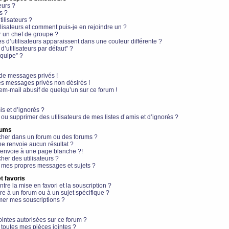
eurs ?
s ?
ilisateurs ?
lisateurs et comment puis-je en rejoindre un ?
 un chef de groupe ?
s d’utilisateurs apparaissent dans une couleur différente ?
’utilisateurs par défaut” ?
équipe” ?
de messages privés !
es messages privés non désirés !
em-mail abusif de quelqu’un sur ce forum !
is et d’ignorés ?
ou supprimer des utilisateurs de mes listes d’amis et d’ignorés ?
rums
her dans un forum ou des forums ?
e renvoie aucun résultat ?
envoie à une page blanche ?!
er des utilisateurs ?
 mes propres messages et sujets ?
t favoris
ntre la mise en favori et la souscription ?
e à un forum ou à un sujet spécifique ?
er mes souscriptions ?
ointes autorisées sur ce forum ?
toutes mes pièces jointes ?