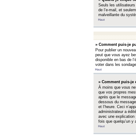
Seuls les utilisateurs
de l’e-mail, et seulem
malveillante du systè
Haut
» Comment puis-je pu
Pour publier un nouveau
peut que vous ayez bes
disponible en bas de l
voter dans les sondage
Haut
» Comment puis-je 
À moins que vous ne 
que vos propres mess
après que le message 
dessous du message l
et l’heure. Ceci n’ap
administrateur a édit
avec une explication
fois que quelqu’un y 
Haut