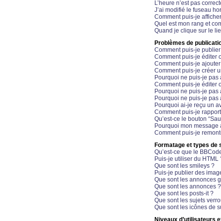
L’heure n’est pas correct
J’ai modifié le fuseau hor
Comment puis-je affiche
Quel est mon rang et com
Quand je clique sur le li
Problèmes de publicati
Comment puis-je publier
Comment puis-je éditer
Comment puis-je ajoute
Comment puis-je créer 
Pourquoi ne puis-je pas 
Comment puis-je éditer 
Pourquoi ne puis-je pas
Pourquoi ne puis-je pas 
Pourquoi ai-je reçu un a
Comment puis-je rappor
Qu’est-ce le bouton “Sauv
Pourquoi mon message a-
Comment puis-je remonte
Formatage et types de 
Qu’est-ce que le BBCod
Puis-je utiliser du HTML 
Que sont les smileys ?
Puis-je publier des imag
Que sont les annonces g
Que sont les annonces ?
Que sont les posts-it ?
Que sont les sujets verro
Que sont les icônes de s
Niveaux d’utilisateurs e