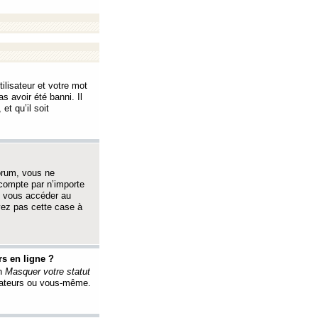
ilisateur et votre mot
s avoir été banni. Il
et qu’il soit
orum, vous ne
 compte par n’importe
i vous accéder au
oyez pas cette case à
s en ligne ?
on
Masquer votre statut
érateurs ou vous-même.