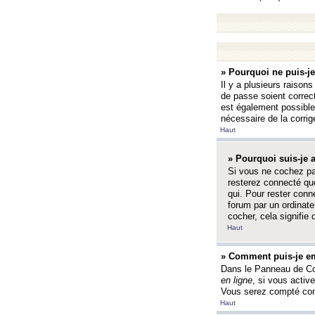
» Pourquoi ne puis-j
Il y a plusieurs raison
de passe soient correct
est également possible q
nécessaire de la corrige
Haut
» Pourquoi suis-je
Si vous ne cochez p
resterez connecté que
qui. Pour rester con
forum par un ordinate
cocher, cela signifie 
Haut
» Comment puis-je em
Dans le Panneau de Con
en ligne
, si vous activ
Vous serez compté com
Haut