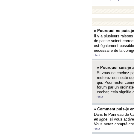
» Pourquoi ne puis-j
Il y a plusieurs raison
de passe soient correct
est également possible q
nécessaire de la corrige
Haut
» Pourquoi suis-je
Si vous ne cochez p
resterez connecté que
qui. Pour rester con
forum par un ordinate
cocher, cela signifie 
Haut
» Comment puis-je em
Dans le Panneau de Con
en ligne
, si vous activ
Vous serez compté com
Haut