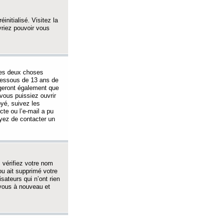
initialisé. Visitez la
vriez pouvoir vous
 des deux choses
-dessous de 13 ans de
igeront également que
vous puissiez ouvrir
oyé, suivez les
cte ou l’e-mail a pu
ayez de contacter un
, vérifiez votre nom
ou ait supprimé votre
sateurs qui n’ont rien
z-vous à nouveau et