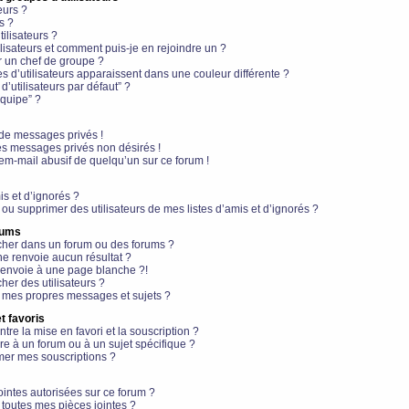
eurs ?
s ?
ilisateurs ?
lisateurs et comment puis-je en rejoindre un ?
 un chef de groupe ?
s d’utilisateurs apparaissent dans une couleur différente ?
’utilisateurs par défaut” ?
équipe” ?
de messages privés !
es messages privés non désirés !
em-mail abusif de quelqu’un sur ce forum !
is et d’ignorés ?
ou supprimer des utilisateurs de mes listes d’amis et d’ignorés ?
rums
her dans un forum ou des forums ?
e renvoie aucun résultat ?
envoie à une page blanche ?!
er des utilisateurs ?
 mes propres messages et sujets ?
t favoris
ntre la mise en favori et la souscription ?
e à un forum ou à un sujet spécifique ?
er mes souscriptions ?
ointes autorisées sur ce forum ?
toutes mes pièces jointes ?