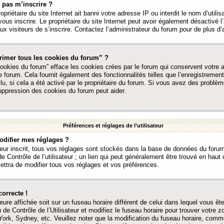
 pas m’inscrire ?
ropriétaire du site Internet ait banni votre adresse IP ou interdit le nom d’utili
vous inscrire. Le propriétaire du site Internet peut avoir également désactivé l’
 visiteurs de s’inscrire. Contactez l’administrateur du forum pour de plus d’
rimer tous les cookies du forum” ?
ookies du forum” efface les cookies crées par le forum qui conservent votre au
e forum. Cela fournit également des fonctionnalités telles que l’enregistrement
u, si cela a été activé par le propriétaire du forum. Si vous avez des probl
uppression des cookies du forum peut aider.
Préférences et réglages de l’utilisateur
difier mes réglages ?
teur inscrit, tous vos réglages sont stockés dans la base de données du forum
e Contrôle de l’utilisateur ; un lien qui peut généralement être trouvé en hau
tra de modifier tous vos réglages et vos préférences.
correcte !
heure affichée soit sur un fuseau horaire différent de celui dans lequel vous ête
 de Contrôle de l’Utilisateur et modifiez le fuseau horaire pour trouver votre z
ork, Sydney, etc. Veuillez noter que la modification du fuseau horaire, comm