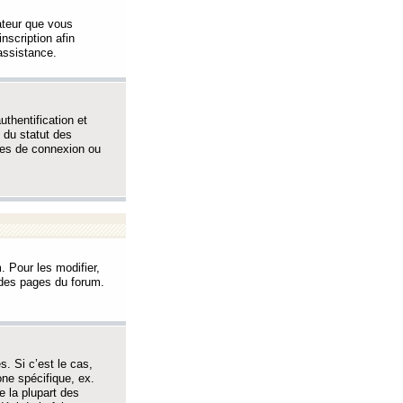
sateur que vous
inscription afin
assistance.
thentification et
 du statut des
èmes de connexion ou
. Pour les modifier,
t des pages du forum.
s. Si c’est le cas,
one spécifique, ex.
e la plupart des