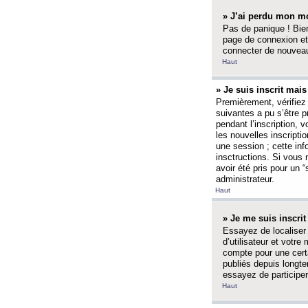
» J’ai perdu mon mo
Pas de panique ! Bien
page de connexion et
connecter de nouvea
Haut
» Je suis inscrit mai
Premièrement, vérifiez 
suivantes a pu s’être 
pendant l’inscription,
les nouvelles inscripti
une session ; cette inf
insctructions. Si vous 
avoir été pris pour un 
administrateur.
Haut
» Je me suis inscri
Essayez de localiser 
d’utilisateur et votr
compte pour une certa
publiés depuis longte
essayez de participe
Haut