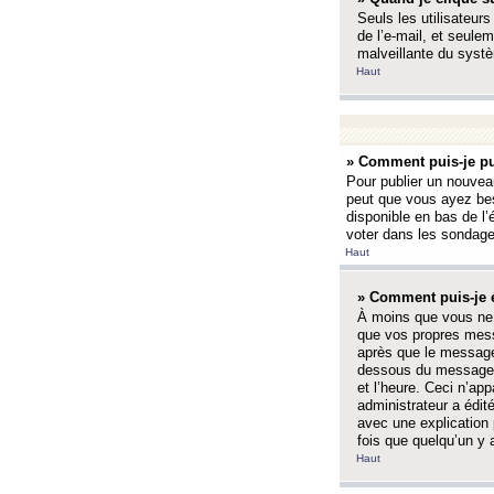
Seuls les utilisateurs
de l’e-mail, et seulem
malveillante du systè
Haut
» Comment puis-je pu
Pour publier un nouveau
peut que vous ayez bes
disponible en bas de l
voter dans les sondage
Haut
» Comment puis-je 
À moins que vous ne 
que vos propres mess
après que le message 
dessous du message l
et l’heure. Ceci n’ap
administrateur a édit
avec une explication
fois que quelqu’un y 
Haut