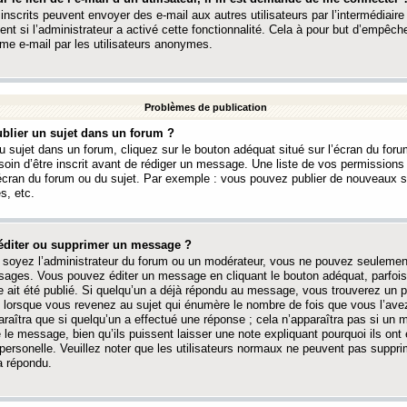
 inscrits peuvent envoyer des e-mail aux autres utilisateurs par l’intermédiaire
ent si l’administrateur a activé cette fonctionnalité. Cela à pour but d’empêcher
me e-mail par les utilisateurs anonymes.
Problèmes de publication
blier un sujet dans un forum ?
 sujet dans un forum, cliquez sur le bouton adéquat situé sur l’écran du forum
oin d’être inscrit avant de rédiger un message. Une liste de vos permission
’écran du forum ou du sujet. Par exemple : vous pouvez publier de nouveaux 
s, etc.
éditer ou supprimer un message ?
soyez l’administrateur du forum ou un modérateur, vous ne pouvez seulement
ages. Vous pouvez éditer un message en cliquant le bouton adéquat, parfois
ait été publié. Si quelqu’un a déjà répondu au message, vous trouverez un pe
orsque vous revenez au sujet qui énumère le nombre de fois que vous l’avez
paraîtra que si quelqu’un a effectué une réponse ; cela n’apparaîtra pas si un
é le message, bien qu’ils puissent laisser une note expliquant pourquoi ils ont
 personelle. Veuillez noter que les utilisateurs normaux ne peuvent pas supp
a répondu.