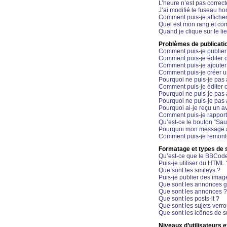
L’heure n’est pas correct
J’ai modifié le fuseau hor
Comment puis-je affiche
Quel est mon rang et com
Quand je clique sur le li
Problèmes de publicati
Comment puis-je publier
Comment puis-je éditer
Comment puis-je ajoute
Comment puis-je créer 
Pourquoi ne puis-je pas 
Comment puis-je éditer 
Pourquoi ne puis-je pas
Pourquoi ne puis-je pas 
Pourquoi ai-je reçu un a
Comment puis-je rappor
Qu’est-ce le bouton “Sauv
Pourquoi mon message a-
Comment puis-je remonte
Formatage et types de 
Qu’est-ce que le BBCod
Puis-je utiliser du HTML 
Que sont les smileys ?
Puis-je publier des imag
Que sont les annonces g
Que sont les annonces ?
Que sont les posts-it ?
Que sont les sujets verro
Que sont les icônes de s
Niveaux d’utilisateurs e