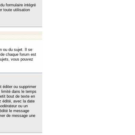
 du formulaire intégré
 toute utilisation
 ou du sujet. Il se
s de chaque forum est
sujets, vous pouvez
 éditer ou supprimer
 limité dans le temps
tit bout de texte en
 édité, avec la date
 modérateur ou un
 édité le message
rimer de message une