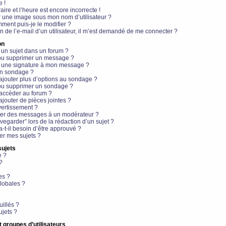
e !
aire et l’heure est encore incorrecte !
r une image sous mon nom d’utilisateur ?
ment puis-je le modifier ?
en de l’e-mail d’un utilisateur, il m’est demandé de me connecter ?
on
 un sujet dans un forum ?
 ou supprimer un message ?
r une signature à mon message ?
un sondage ?
ajouter plus d’options au sondage ?
ou supprimer un sondage ?
 accéder au forum ?
ajouter de pièces jointes ?
vertissement ?
ter des messages à un modérateur ?
egarder” lors de la rédaction d’un sujet ?
t-il besoin d’être approuvé ?
r mes sujets ?
sujets
e ?
?
es ?
lobales ?
uillés ?
ujets ?
t groupes d’utilisateurs