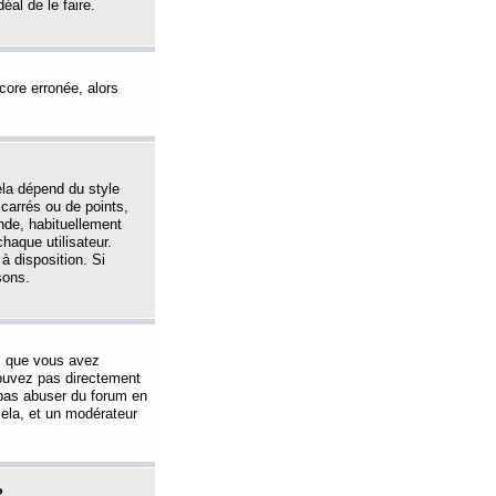
éal de le faire.
ncore erronée, alors
ela dépend du style
 carrés ou de points,
nde, habituellement
haque utilisateur.
à disposition. Si
sons.
s que vous avez
 pouvez pas directement
 pas abuser du forum en
ela, et un modérateur
?