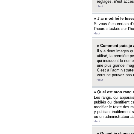
réglages, n’est access
Haut
» J’ai modifié le fuse
Si vous êtes certain d’
l’heure stockée sur l’ho
Haut
» Comment puis-je a
Il y a deux images q
utilisé, la première 
qui indiquent le nom
une plus grande image
C’est à l’administrate
vous ne pouvez pas ut
Haut
» Quel est mon rang 
Les rangs, qui apparai
publiés ou identifient 
modifier le texte des r
y publiant inutilement
ou un administrateur 
Haut
» Quand je clique su