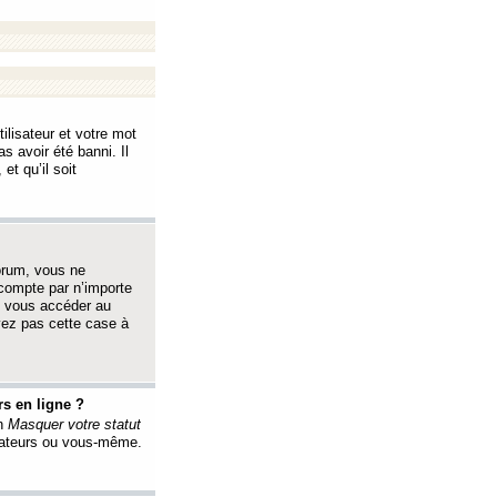
ilisateur et votre mot
s avoir été banni. Il
et qu’il soit
orum, vous ne
 compte par n’importe
i vous accéder au
oyez pas cette case à
s en ligne ?
on
Masquer votre statut
érateurs ou vous-même.