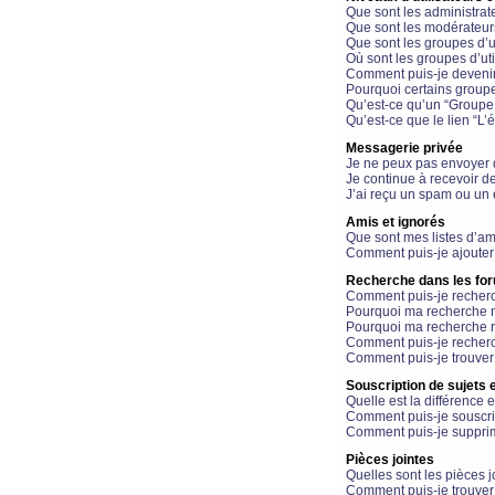
Que sont les administrat
Que sont les modérateur
Que sont les groupes d’ut
Où sont les groupes d’uti
Comment puis-je devenir
Pourquoi certains groupe
Qu’est-ce qu’un “Groupe d
Qu’est-ce que le lien “L’
Messagerie privée
Je ne peux pas envoyer 
Je continue à recevoir d
J’ai reçu un spam ou un 
Amis et ignorés
Que sont mes listes d’am
Comment puis-je ajouter 
Recherche dans les fo
Comment puis-je recherc
Pourquoi ma recherche n
Pourquoi ma recherche r
Comment puis-je recherch
Comment puis-je trouver
Souscription de sujets e
Quelle est la différence e
Comment puis-je souscrir
Comment puis-je supprim
Pièces jointes
Quelles sont les pièces j
Comment puis-je trouver 