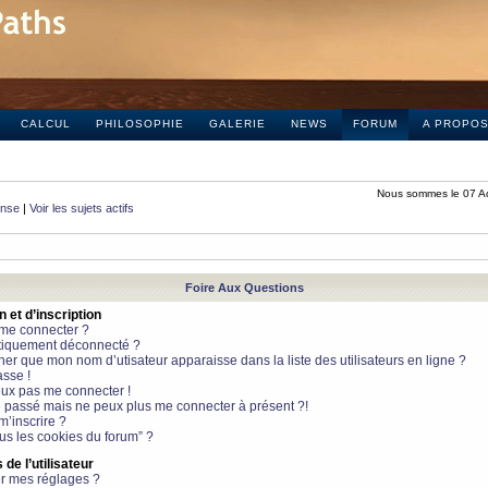
CALCUL
PHILOSOPHIE
GALERIE
NEWS
FORUM
A PROPO
Nous sommes le 07 A
onse
|
Voir les sujets actifs
Foire Aux Questions
et d’inscription
 me connecter ?
tiquement déconnecté ?
 que mon nom d’utisateur apparaisse dans la liste des utilisateurs en ligne ?
sse !
peux pas me connecter !
le passé mais ne peux plus me connecter à présent ?!
m’inscrire ?
ous les cookies du forum” ?
de l’utilisateur
r mes réglages ?