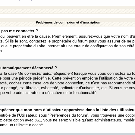
Problèmes de connexion et d’inscription
e pas me connecter ?
s qui peuvent en être la cause. Premièrement, assurez-vous que votre nom d’ut
s. Si ils le sont, contactez le propriétaire du forum pour vous assurer de ne pa
ue le propriétaire du site Internet ait une erreur de configuration de son côté, 
r.
 automatiquement déconnecté ?
as la case
Me connecter automatiquement
lorsque vous vous connectez au f
 pour une période prédéfinie. Cette prévention empêche l’utilisation de votre
necté, cochez cette case lors de votre connexion, ce n’est pas recommandé s
ur partagé, ex. librairie, cybercafé, ordinateur d’université, etc. Si vous ne v
que votre administrateur a désactivé cette fonctionnalité.
pêcher que mon nom d’utisateur apparaisse dans la liste des utilisateur
trôle de l’Utilisateur, sous “Préférences du forum”, vous trouverez une opti
ez cette option avec
, vous ne serez visible qu’aux administrateurs, mod
Oui
me un utilisateur caché.