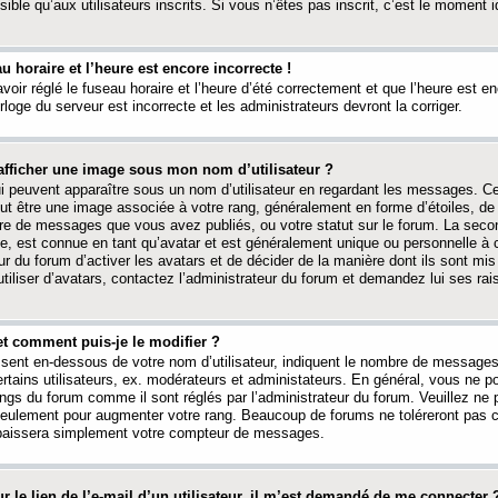
ible qu’aux utilisateurs inscrits. Si vous n’êtes pas inscrit, c’est le moment id
au horaire et l’heure est encore incorrecte !
avoir réglé le fuseau horaire et l’heure d’été correctement et que l’heure est e
rloge du serveur est incorrecte et les administrateurs devront la corriger.
fficher une image sous mon nom d’utilisateur ?
ui peuvent apparaître sous un nom d’utilisateur en regardant les messages. C
peut être une image associée à votre rang, généralement en forme d’étoiles, de
bre de messages que vous avez publiés, ou votre statut sur le forum. La seco
, est connue en tant qu’avatar et est généralement unique ou personnelle à c
ur du forum d’activer les avatars et de décider de la manière dont ils sont mis 
iliser d’avatars, contactez l’administrateur du forum et demandez lui ses rai
et comment puis-je le modifier ?
ssent en-dessous de votre nom d’utilisateur, indiquent le nombre de message
certains utilisateurs, ex. modérateurs et administateurs. En général, vous ne
angs du forum comme il sont réglés par l’administrateur du forum. Veuillez ne
 seulement pour augmenter votre rang. Beaucoup de forums ne toléreront pas c
abaissera simplement votre compteur de messages.
r le lien de l’e-mail d’un utilisateur, il m’est demandé de me connecter 