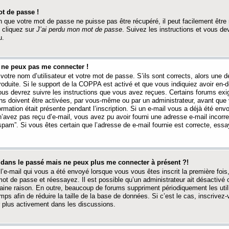
t de passe !
 que votre mot de passe ne puisse pas être récupéré, il peut facilement être ré
 cliquez sur
J’ai perdu mon mot de passe
. Suivez les instructions et vous de
u.
s ne peux pas me connecter !
votre nom d’utilisateur et votre mot de passe. S’ils sont corrects, alors une
produite. Si le support de la COPPA est activé et que vous indiquiez avoir en
 vous devrez suivre les instructions que vous avez reçues. Certains forums ex
ons doivent être activées, par vous-même ou par un administrateur, avant que 
ormation était présente pendant l’inscription. Si un e-mail vous a déjà été env
n’avez pas reçu d’e-mail, vous avez pu avoir fourni une adresse e-mail incorre
“spam”. Si vous êtes certain que l’adresse de e-mail fournie est correcte, ess
t dans le passé mais ne peux plus me connecter à présent ?!
l’e-mail qui vous a été envoyé lorsque vous vous êtes inscrit la première fois
e mot de passe et réessayez. Il est possible qu’un administrateur ait désactivé 
ine raison. En outre, beaucoup de forums suppriment périodiquement les utili
mps afin de réduire la taille de la base de données. Si c’est le cas, inscrive
r plus activement dans les discussions.