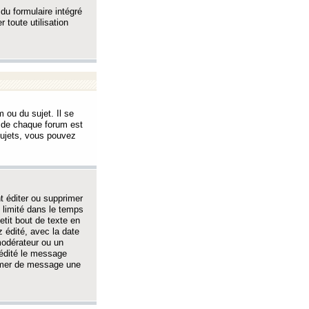
 du formulaire intégré
 toute utilisation
 ou du sujet. Il se
s de chaque forum est
sujets, vous pouvez
 éditer ou supprimer
 limité dans le temps
tit bout de texte en
 édité, avec la date
 modérateur ou un
 édité le message
rimer de message une