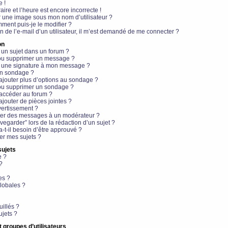
e !
aire et l’heure est encore incorrecte !
r une image sous mon nom d’utilisateur ?
ment puis-je le modifier ?
en de l’e-mail d’un utilisateur, il m’est demandé de me connecter ?
on
 un sujet dans un forum ?
 ou supprimer un message ?
r une signature à mon message ?
un sondage ?
ajouter plus d’options au sondage ?
ou supprimer un sondage ?
 accéder au forum ?
ajouter de pièces jointes ?
vertissement ?
ter des messages à un modérateur ?
egarder” lors de la rédaction d’un sujet ?
t-il besoin d’être approuvé ?
r mes sujets ?
sujets
e ?
?
es ?
lobales ?
uillés ?
ujets ?
t groupes d’utilisateurs