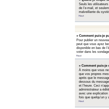
Seuls les utilisateurs
de l’e-mail, et seulem
malveillante du systè
Haut
» Comment puis-je pu
Pour publier un nouveau
peut que vous ayez bes
disponible en bas de l
voter dans les sondage
Haut
» Comment puis-je 
À moins que vous ne 
que vos propres mess
après que le message 
dessous du message l
et l’heure. Ceci n’ap
administrateur a édit
avec une explication
fois que quelqu’un y 
Haut