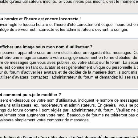
ible qu’aux utilisateurs inscrits. Si vous n’êtes pas inscrit, c’est le moment id
au horaire et l’heure est encore incorrecte !
avoir réglé le fuseau horaire et l’heure d’été correctement et que l’heure est e
rloge du serveur est incorrecte et les administrateurs devront la corriger.
fficher une image sous mon nom d’utilisateur ?
ui peuvent apparaître sous un nom d’utilisateur en regardant les messages. C
peut être une image associée à votre rang, généralement en forme d’étoiles, de
bre de messages que vous avez publiés, ou votre statut sur le forum. La seco
, est connue en tant qu’avatar et est généralement unique ou personnelle à c
ur du forum d’activer les avatars et de décider de la manière dont ils sont mis 
iliser d’avatars, contactez l’administrateur du forum et demandez lui ses rai
et comment puis-je le modifier ?
ssent en-dessous de votre nom d’utilisateur, indiquent le nombre de message
certains utilisateurs, ex. modérateurs et administateurs. En général, vous ne
angs du forum comme il sont réglés par l’administrateur du forum. Veuillez ne
 seulement pour augmenter votre rang. Beaucoup de forums ne toléreront pas c
abaissera simplement votre compteur de messages.
r le lien de l’e-mail d’un utilisateur, il m’est demandé de me connecter 