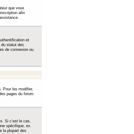
sateur que vous
inscription afin
assistance.
thentification et
 du statut des
èmes de connexion ou
. Pour les modifier,
t des pages du forum.
s. Si c’est le cas,
one spécifique, ex.
e la plupart des