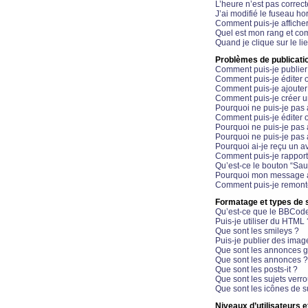
L’heure n’est pas correct
J’ai modifié le fuseau hor
Comment puis-je affiche
Quel est mon rang et com
Quand je clique sur le li
Problèmes de publicati
Comment puis-je publier
Comment puis-je éditer
Comment puis-je ajoute
Comment puis-je créer 
Pourquoi ne puis-je pas 
Comment puis-je éditer 
Pourquoi ne puis-je pas
Pourquoi ne puis-je pas 
Pourquoi ai-je reçu un a
Comment puis-je rappor
Qu’est-ce le bouton “Sauv
Pourquoi mon message a-
Comment puis-je remonte
Formatage et types de 
Qu’est-ce que le BBCod
Puis-je utiliser du HTML 
Que sont les smileys ?
Puis-je publier des imag
Que sont les annonces g
Que sont les annonces ?
Que sont les posts-it ?
Que sont les sujets verro
Que sont les icônes de s
Niveaux d’utilisateurs e