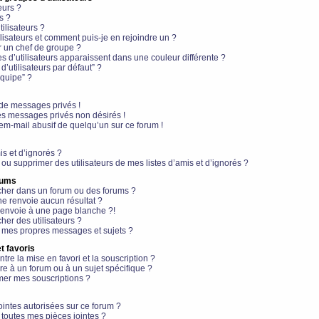
eurs ?
s ?
ilisateurs ?
lisateurs et comment puis-je en rejoindre un ?
 un chef de groupe ?
s d’utilisateurs apparaissent dans une couleur différente ?
’utilisateurs par défaut” ?
équipe” ?
de messages privés !
es messages privés non désirés !
em-mail abusif de quelqu’un sur ce forum !
is et d’ignorés ?
ou supprimer des utilisateurs de mes listes d’amis et d’ignorés ?
rums
her dans un forum ou des forums ?
e renvoie aucun résultat ?
envoie à une page blanche ?!
er des utilisateurs ?
 mes propres messages et sujets ?
t favoris
ntre la mise en favori et la souscription ?
e à un forum ou à un sujet spécifique ?
er mes souscriptions ?
ointes autorisées sur ce forum ?
toutes mes pièces jointes ?