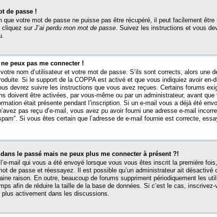
t de passe !
 que votre mot de passe ne puisse pas être récupéré, il peut facilement être ré
 cliquez sur
J’ai perdu mon mot de passe
. Suivez les instructions et vous de
u.
s ne peux pas me connecter !
votre nom d’utilisateur et votre mot de passe. S’ils sont corrects, alors une
produite. Si le support de la COPPA est activé et que vous indiquiez avoir en
 vous devrez suivre les instructions que vous avez reçues. Certains forums ex
ons doivent être activées, par vous-même ou par un administrateur, avant que 
ormation était présente pendant l’inscription. Si un e-mail vous a déjà été env
n’avez pas reçu d’e-mail, vous avez pu avoir fourni une adresse e-mail incorre
“spam”. Si vous êtes certain que l’adresse de e-mail fournie est correcte, ess
t dans le passé mais ne peux plus me connecter à présent ?!
l’e-mail qui vous a été envoyé lorsque vous vous êtes inscrit la première fois
e mot de passe et réessayez. Il est possible qu’un administrateur ait désactivé 
ine raison. En outre, beaucoup de forums suppriment périodiquement les utili
mps afin de réduire la taille de la base de données. Si c’est le cas, inscrive
r plus activement dans les discussions.