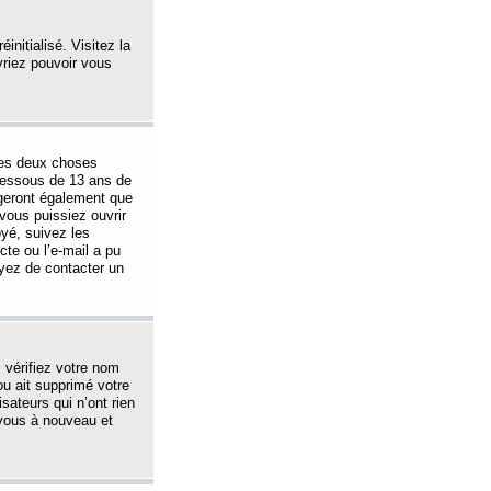
initialisé. Visitez la
vriez pouvoir vous
 des deux choses
-dessous de 13 ans de
igeront également que
vous puissiez ouvrir
oyé, suivez les
cte ou l’e-mail a pu
ayez de contacter un
, vérifiez votre nom
ou ait supprimé votre
sateurs qui n’ont rien
z-vous à nouveau et