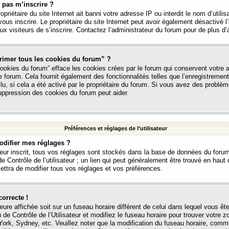
 pas m’inscrire ?
ropriétaire du site Internet ait banni votre adresse IP ou interdit le nom d’utili
vous inscrire. Le propriétaire du site Internet peut avoir également désactivé l’
 visiteurs de s’inscrire. Contactez l’administrateur du forum pour de plus d’
rimer tous les cookies du forum” ?
ookies du forum” efface les cookies crées par le forum qui conservent votre au
e forum. Cela fournit également des fonctionnalités telles que l’enregistrement
u, si cela a été activé par le propriétaire du forum. Si vous avez des probl
uppression des cookies du forum peut aider.
Préférences et réglages de l’utilisateur
difier mes réglages ?
teur inscrit, tous vos réglages sont stockés dans la base de données du forum
e Contrôle de l’utilisateur ; un lien qui peut généralement être trouvé en hau
tra de modifier tous vos réglages et vos préférences.
correcte !
heure affichée soit sur un fuseau horaire différent de celui dans lequel vous ête
 de Contrôle de l’Utilisateur et modifiez le fuseau horaire pour trouver votre z
ork, Sydney, etc. Veuillez noter que la modification du fuseau horaire, comm