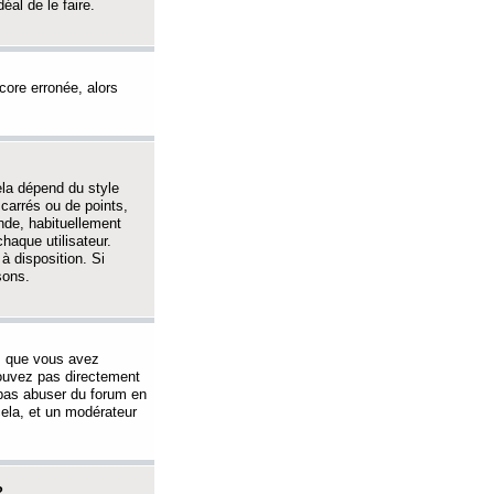
éal de le faire.
ncore erronée, alors
ela dépend du style
 carrés ou de points,
nde, habituellement
haque utilisateur.
à disposition. Si
sons.
s que vous avez
 pouvez pas directement
 pas abuser du forum en
ela, et un modérateur
?