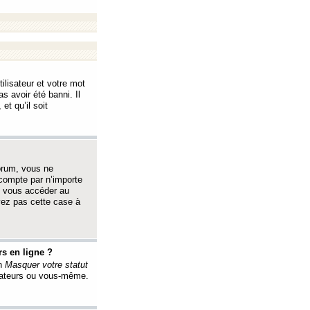
ilisateur et votre mot
s avoir été banni. Il
et qu’il soit
orum, vous ne
 compte par n’importe
i vous accéder au
oyez pas cette case à
s en ligne ?
on
Masquer votre statut
érateurs ou vous-même.