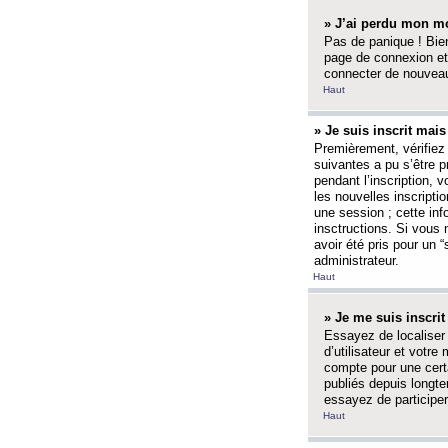
» J’ai perdu mon mo
Pas de panique ! Bien
page de connexion et
connecter de nouvea
Haut
» Je suis inscrit mai
Premièrement, vérifiez 
suivantes a pu s’être 
pendant l’inscription,
les nouvelles inscripti
une session ; cette inf
insctructions. Si vous 
avoir été pris pour un 
administrateur.
Haut
» Je me suis inscri
Essayez de localiser 
d’utilisateur et votr
compte pour une certa
publiés depuis longte
essayez de participe
Haut