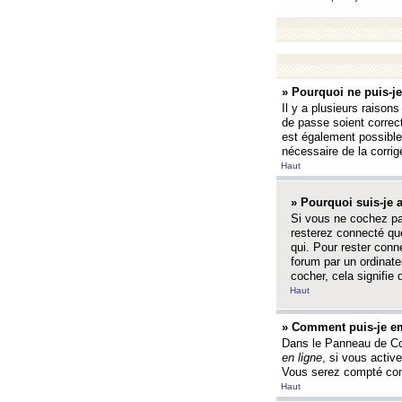
» Pourquoi ne puis-j
Il y a plusieurs raison
de passe soient correct
est également possible q
nécessaire de la corrige
Haut
» Pourquoi suis-je
Si vous ne cochez p
resterez connecté que
qui. Pour rester con
forum par un ordinate
cocher, cela signifie 
Haut
» Comment puis-je em
Dans le Panneau de Con
en ligne
, si vous activ
Vous serez compté com
Haut