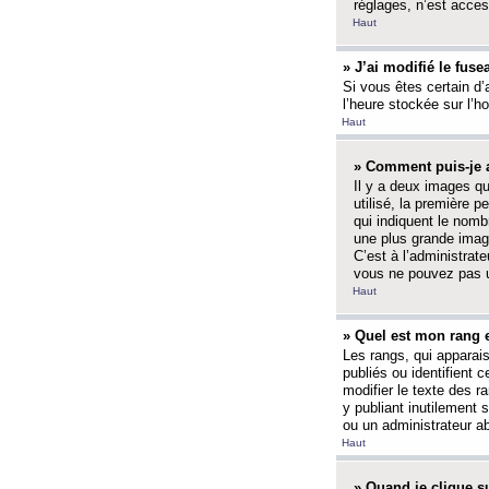
réglages, n’est access
Haut
» J’ai modifié le fuse
Si vous êtes certain d’
l’heure stockée sur l’ho
Haut
» Comment puis-je a
Il y a deux images q
utilisé, la première 
qui indiquent le nom
une plus grande image
C’est à l’administrate
vous ne pouvez pas ut
Haut
» Quel est mon rang 
Les rangs, qui apparai
publiés ou identifient 
modifier le texte des r
y publiant inutilement
ou un administrateur 
Haut
» Quand je clique su