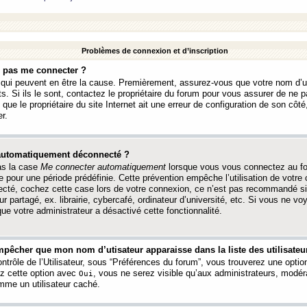
Problèmes de connexion et d’inscription
e pas me connecter ?
s qui peuvent en être la cause. Premièrement, assurez-vous que votre nom d’ut
s. Si ils le sont, contactez le propriétaire du forum pour vous assurer de ne pa
ue le propriétaire du site Internet ait une erreur de configuration de son côté, 
r.
 automatiquement déconnecté ?
as la case
Me connecter automatiquement
lorsque vous vous connectez au f
 pour une période prédéfinie. Cette prévention empêche l’utilisation de votre
necté, cochez cette case lors de votre connexion, ce n’est pas recommandé s
ur partagé, ex. librairie, cybercafé, ordinateur d’université, etc. Si vous ne v
que votre administrateur a désactivé cette fonctionnalité.
pêcher que mon nom d’utisateur apparaisse dans la liste des utilisateur
trôle de l’Utilisateur, sous “Préférences du forum”, vous trouverez une opti
ez cette option avec
, vous ne serez visible qu’aux administrateurs, mod
Oui
me un utilisateur caché.