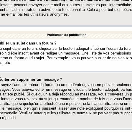
 inscrits peuvent envoyer des e-mail aux autres utilisateurs par l’intermédiaire
ent si l’administrateur a activé cette fonctionnalité. Cela à pour but d’empêcher
me e-mail par les utilisateurs anonymes.
Problèmes de publication
blier un sujet dans un forum ?
 sujet dans un forum, cliquez sur le bouton adéquat situé sur l’écran du forum
oin d’être inscrit avant de rédiger un message. Une liste de vos permission
’écran du forum ou du sujet. Par exemple : vous pouvez publier de nouveaux 
s, etc.
éditer ou supprimer un message ?
soyez l’administrateur du forum ou un modérateur, vous ne pouvez seulement
ages. Vous pouvez éditer un message en cliquant le bouton adéquat, parfois
ait été publié. Si quelqu’un a déjà répondu au message, vous trouverez un pe
orsque vous revenez au sujet qui énumère le nombre de fois que vous l’avez
paraîtra que si quelqu’un a effectué une réponse ; cela n’apparaîtra pas si un
é le message, bien qu’ils puissent laisser une note expliquant pourquoi ils ont
 personelle. Veuillez noter que les utilisateurs normaux ne peuvent pas supp
a répondu.