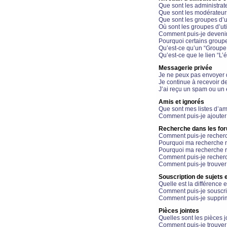
Que sont les administrat
Que sont les modérateur
Que sont les groupes d’ut
Où sont les groupes d’uti
Comment puis-je devenir
Pourquoi certains groupe
Qu’est-ce qu’un “Groupe d
Qu’est-ce que le lien “L’
Messagerie privée
Je ne peux pas envoyer 
Je continue à recevoir d
J’ai reçu un spam ou un 
Amis et ignorés
Que sont mes listes d’am
Comment puis-je ajouter 
Recherche dans les fo
Comment puis-je recherc
Pourquoi ma recherche n
Pourquoi ma recherche r
Comment puis-je recherch
Comment puis-je trouver
Souscription de sujets e
Quelle est la différence e
Comment puis-je souscrir
Comment puis-je supprim
Pièces jointes
Quelles sont les pièces j
Comment puis-je trouver 