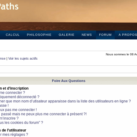
CALCUL
PHILOSOPHIE
GALERIE
NEWS
FORUM
A PROPO
Nous sommes le 08 A
onse
|
Voir les sujets actifs
Foire Aux Questions
et d’inscription
 me connecter ?
tiquement déconnecté ?
 que mon nom d’utisateur apparaisse dans la liste des utilisateurs en ligne ?
sse !
peux pas me connecter !
le passé mais ne peux plus me connecter à présent ?!
m’inscrire ?
ous les cookies du forum” ?
de l’utilisateur
r mes réglages ?