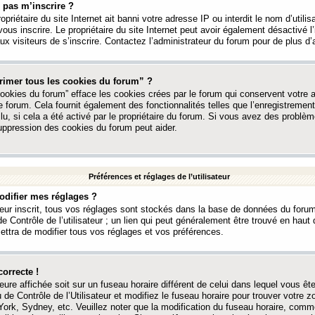
 pas m’inscrire ?
ropriétaire du site Internet ait banni votre adresse IP ou interdit le nom d’utili
vous inscrire. Le propriétaire du site Internet peut avoir également désactivé l’
 visiteurs de s’inscrire. Contactez l’administrateur du forum pour de plus d’
rimer tous les cookies du forum” ?
ookies du forum” efface les cookies crées par le forum qui conservent votre au
e forum. Cela fournit également des fonctionnalités telles que l’enregistrement
u, si cela a été activé par le propriétaire du forum. Si vous avez des probl
uppression des cookies du forum peut aider.
Préférences et réglages de l’utilisateur
difier mes réglages ?
teur inscrit, tous vos réglages sont stockés dans la base de données du forum
e Contrôle de l’utilisateur ; un lien qui peut généralement être trouvé en hau
tra de modifier tous vos réglages et vos préférences.
correcte !
heure affichée soit sur un fuseau horaire différent de celui dans lequel vous ête
 de Contrôle de l’Utilisateur et modifiez le fuseau horaire pour trouver votre z
ork, Sydney, etc. Veuillez noter que la modification du fuseau horaire, comm