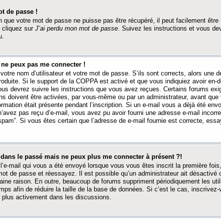
t de passe !
 que votre mot de passe ne puisse pas être récupéré, il peut facilement être ré
 cliquez sur
J’ai perdu mon mot de passe
. Suivez les instructions et vous de
u.
s ne peux pas me connecter !
votre nom d’utilisateur et votre mot de passe. S’ils sont corrects, alors une
produite. Si le support de la COPPA est activé et que vous indiquiez avoir en
 vous devrez suivre les instructions que vous avez reçues. Certains forums ex
ons doivent être activées, par vous-même ou par un administrateur, avant que 
ormation était présente pendant l’inscription. Si un e-mail vous a déjà été env
n’avez pas reçu d’e-mail, vous avez pu avoir fourni une adresse e-mail incorre
“spam”. Si vous êtes certain que l’adresse de e-mail fournie est correcte, ess
t dans le passé mais ne peux plus me connecter à présent ?!
l’e-mail qui vous a été envoyé lorsque vous vous êtes inscrit la première fois
e mot de passe et réessayez. Il est possible qu’un administrateur ait désactivé 
ine raison. En outre, beaucoup de forums suppriment périodiquement les utili
mps afin de réduire la taille de la base de données. Si c’est le cas, inscrive
r plus activement dans les discussions.