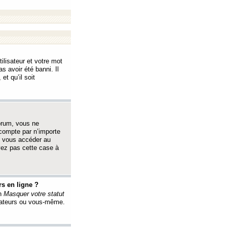
ilisateur et votre mot
s avoir été banni. Il
et qu’il soit
orum, vous ne
 compte par n’importe
i vous accéder au
oyez pas cette case à
s en ligne ?
on
Masquer votre statut
érateurs ou vous-même.