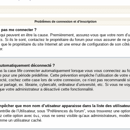
Problèmes de connexion et d’inscription
e pas me connecter ?
s qui peuvent en être la cause. Premièrement, assurez-vous que votre nom d’ut
s. Si ils le sont, contactez le propriétaire du forum pour vous assurer de ne pa
ue le propriétaire du site Internet ait une erreur de configuration de son côté, 
r.
 automatiquement déconnecté ?
as la case
Me connecter automatiquement
lorsque vous vous connectez au f
 pour une période prédéfinie. Cette prévention empêche l’utilisation de votre
necté, cochez cette case lors de votre connexion, ce n’est pas recommandé s
ur partagé, ex. librairie, cybercafé, ordinateur d’université, etc. Si vous ne v
que votre administrateur a désactivé cette fonctionnalité.
pêcher que mon nom d’utisateur apparaisse dans la liste des utilisateur
trôle de l’Utilisateur, sous “Préférences du forum”, vous trouverez une opti
ez cette option avec
, vous ne serez visible qu’aux administrateurs, mod
Oui
me un utilisateur caché.