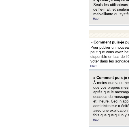
Seuls les utilisateurs
de l’e-mail, et seulem
malveillante du systè
Haut
» Comment puis-je pu
Pour publier un nouveau
peut que vous ayez bes
disponible en bas de l
voter dans les sondage
Haut
» Comment puis-je 
À moins que vous ne 
que vos propres mess
après que le message 
dessous du message l
et l’heure. Ceci n’ap
administrateur a édit
avec une explication
fois que quelqu’un y 
Haut