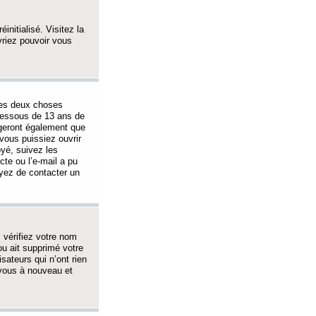
initialisé. Visitez la
vriez pouvoir vous
 des deux choses
-dessous de 13 ans de
igeront également que
vous puissiez ouvrir
oyé, suivez les
cte ou l’e-mail a pu
ayez de contacter un
, vérifiez votre nom
ou ait supprimé votre
sateurs qui n’ont rien
z-vous à nouveau et