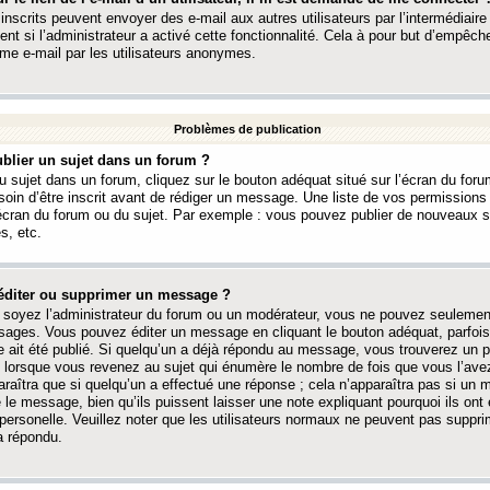
 inscrits peuvent envoyer des e-mail aux autres utilisateurs par l’intermédiaire
ent si l’administrateur a activé cette fonctionnalité. Cela à pour but d’empêcher
me e-mail par les utilisateurs anonymes.
Problèmes de publication
blier un sujet dans un forum ?
 sujet dans un forum, cliquez sur le bouton adéquat situé sur l’écran du forum
oin d’être inscrit avant de rédiger un message. Une liste de vos permission
’écran du forum ou du sujet. Par exemple : vous pouvez publier de nouveaux 
s, etc.
éditer ou supprimer un message ?
soyez l’administrateur du forum ou un modérateur, vous ne pouvez seulement
ages. Vous pouvez éditer un message en cliquant le bouton adéquat, parfois
ait été publié. Si quelqu’un a déjà répondu au message, vous trouverez un pe
orsque vous revenez au sujet qui énumère le nombre de fois que vous l’avez
paraîtra que si quelqu’un a effectué une réponse ; cela n’apparaîtra pas si un
é le message, bien qu’ils puissent laisser une note expliquant pourquoi ils ont
 personelle. Veuillez noter que les utilisateurs normaux ne peuvent pas supp
a répondu.