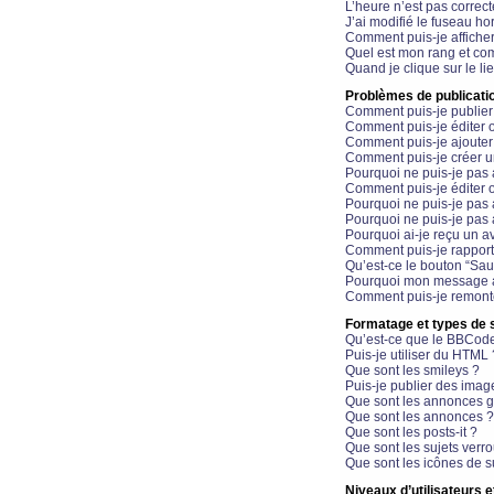
L’heure n’est pas correct
J’ai modifié le fuseau hor
Comment puis-je affiche
Quel est mon rang et com
Quand je clique sur le li
Problèmes de publicati
Comment puis-je publier
Comment puis-je éditer
Comment puis-je ajoute
Comment puis-je créer 
Pourquoi ne puis-je pas 
Comment puis-je éditer 
Pourquoi ne puis-je pas
Pourquoi ne puis-je pas 
Pourquoi ai-je reçu un a
Comment puis-je rappor
Qu’est-ce le bouton “Sauv
Pourquoi mon message a-
Comment puis-je remonte
Formatage et types de 
Qu’est-ce que le BBCod
Puis-je utiliser du HTML 
Que sont les smileys ?
Puis-je publier des imag
Que sont les annonces g
Que sont les annonces ?
Que sont les posts-it ?
Que sont les sujets verro
Que sont les icônes de s
Niveaux d’utilisateurs e