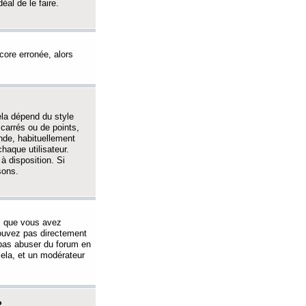
éal de le faire.
ncore erronée, alors
ela dépend du style
 carrés ou de points,
nde, habituellement
haque utilisateur.
à disposition. Si
sons.
s que vous avez
 pouvez pas directement
 pas abuser du forum en
ela, et un modérateur
?