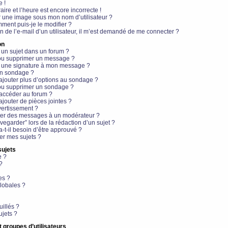
e !
aire et l’heure est encore incorrecte !
r une image sous mon nom d’utilisateur ?
ment puis-je le modifier ?
en de l’e-mail d’un utilisateur, il m’est demandé de me connecter ?
on
 un sujet dans un forum ?
 ou supprimer un message ?
r une signature à mon message ?
un sondage ?
ajouter plus d’options au sondage ?
ou supprimer un sondage ?
 accéder au forum ?
ajouter de pièces jointes ?
vertissement ?
ter des messages à un modérateur ?
egarder” lors de la rédaction d’un sujet ?
t-il besoin d’être approuvé ?
r mes sujets ?
sujets
e ?
?
es ?
lobales ?
uillés ?
ujets ?
t groupes d’utilisateurs