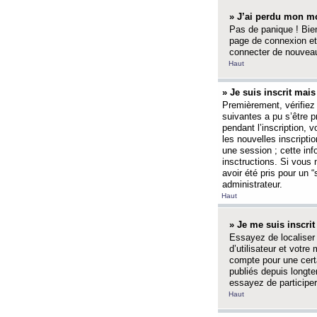
» J’ai perdu mon mo
Pas de panique ! Bien
page de connexion et
connecter de nouvea
Haut
» Je suis inscrit mai
Premièrement, vérifiez 
suivantes a pu s’être 
pendant l’inscription,
les nouvelles inscripti
une session ; cette inf
insctructions. Si vous 
avoir été pris pour un 
administrateur.
Haut
» Je me suis inscri
Essayez de localiser 
d’utilisateur et votr
compte pour une certa
publiés depuis longte
essayez de participe
Haut