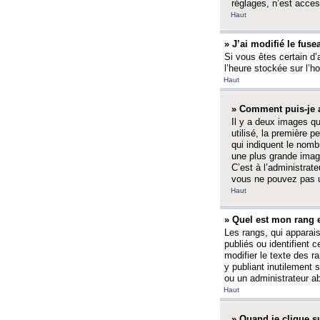
réglages, n’est access
Haut
» J’ai modifié le fuse
Si vous êtes certain d’
l’heure stockée sur l’ho
Haut
» Comment puis-je a
Il y a deux images q
utilisé, la première 
qui indiquent le nom
une plus grande image
C’est à l’administrate
vous ne pouvez pas ut
Haut
» Quel est mon rang 
Les rangs, qui apparai
publiés ou identifient 
modifier le texte des r
y publiant inutilement
ou un administrateur 
Haut
» Quand je clique su