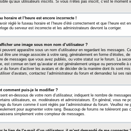
ible qu’aux utilisateurs inscrits. Si vous n’êtes pas inscrit, c’est le moment id
au horaire et l’heure est encore incorrecte !
avoir réglé le fuseau horaire et l’heure d’été correctement et que l’heure est e
rloge du serveur est incorrecte et les administrateurs devront la corriger.
fficher une image sous mon nom d’utilisateur ?
ui peuvent apparaître sous un nom d’utilisateur en regardant les messages. C
peut être une image associée à votre rang, généralement en forme d’étoiles, de
bre de messages que vous avez publiés, ou votre statut sur le forum. La seco
, est connue en tant qu’avatar et est généralement unique ou personnelle à c
ur du forum d’activer les avatars et de décider de la manière dont ils sont mis 
iliser d’avatars, contactez l’administrateur du forum et demandez lui ses rai
et comment puis-je le modifier ?
ssent en-dessous de votre nom d’utilisateur, indiquent le nombre de message
certains utilisateurs, ex. modérateurs et administateurs. En général, vous ne
angs du forum comme il sont réglés par l’administrateur du forum. Veuillez ne
 seulement pour augmenter votre rang. Beaucoup de forums ne toléreront pas c
abaissera simplement votre compteur de messages.
r le lien de l’e-mail d’un utilisateur, il m’est demandé de me connecter 