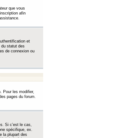
sateur que vous
inscription afin
assistance.
thentification et
 du statut des
èmes de connexion ou
. Pour les modifier,
t des pages du forum.
s. Si c’est le cas,
one spécifique, ex.
e la plupart des