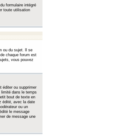
 du formulaire intégré
 toute utilisation
 ou du sujet. Il se
s de chaque forum est
sujets, vous pouvez
 éditer ou supprimer
 limité dans le temps
tit bout de texte en
 édité, avec la date
 modérateur ou un
 édité le message
rimer de message une