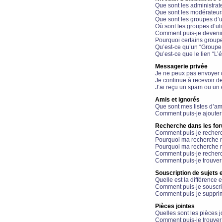
Que sont les administrat
Que sont les modérateur
Que sont les groupes d’ut
Où sont les groupes d’uti
Comment puis-je devenir
Pourquoi certains groupe
Qu’est-ce qu’un “Groupe d
Qu’est-ce que le lien “L’
Messagerie privée
Je ne peux pas envoyer 
Je continue à recevoir d
J’ai reçu un spam ou un 
Amis et ignorés
Que sont mes listes d’am
Comment puis-je ajouter 
Recherche dans les fo
Comment puis-je recherc
Pourquoi ma recherche n
Pourquoi ma recherche r
Comment puis-je recherch
Comment puis-je trouver
Souscription de sujets e
Quelle est la différence e
Comment puis-je souscrir
Comment puis-je supprim
Pièces jointes
Quelles sont les pièces j
Comment puis-je trouver 