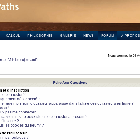
CALCUL
PHILOSOPHIE
GALERIE
NEWS
FORUM
A PROPO
Nous sommes le 08 A
onse
|
Voir les sujets actifs
Foire Aux Questions
et d’inscription
 me connecter ?
tiquement déconnecté ?
 que mon nom d’utisateur apparaisse dans la liste des utilisateurs en ligne ?
sse !
peux pas me connecter !
le passé mais ne peux plus me connecter à présent ?!
m’inscrire ?
ous les cookies du forum” ?
de l’utilisateur
r mes réglages ?