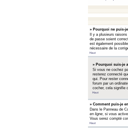
» Pourquoi ne puis-j
Il y a plusieurs raison
de passe soient correct
est également possible q
nécessaire de la corrige
Haut
» Pourquoi suis-je
Si vous ne cochez p
resterez connecté que
qui. Pour rester con
forum par un ordinate
cocher, cela signifie 
Haut
» Comment puis-je em
Dans le Panneau de Con
en ligne
, si vous activ
Vous serez compté com
Haut