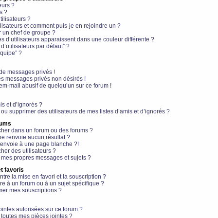
eurs ?
s ?
ilisateurs ?
lisateurs et comment puis-je en rejoindre un ?
 un chef de groupe ?
s d’utilisateurs apparaissent dans une couleur différente ?
’utilisateurs par défaut” ?
équipe” ?
de messages privés !
es messages privés non désirés !
em-mail abusif de quelqu’un sur ce forum !
is et d’ignorés ?
ou supprimer des utilisateurs de mes listes d’amis et d’ignorés ?
rums
her dans un forum ou des forums ?
e renvoie aucun résultat ?
envoie à une page blanche ?!
er des utilisateurs ?
 mes propres messages et sujets ?
t favoris
ntre la mise en favori et la souscription ?
e à un forum ou à un sujet spécifique ?
er mes souscriptions ?
ointes autorisées sur ce forum ?
toutes mes pièces jointes ?