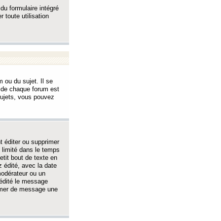
 du formulaire intégré
 toute utilisation
 ou du sujet. Il se
s de chaque forum est
sujets, vous pouvez
 éditer ou supprimer
 limité dans le temps
tit bout de texte en
 édité, avec la date
 modérateur ou un
 édité le message
rimer de message une