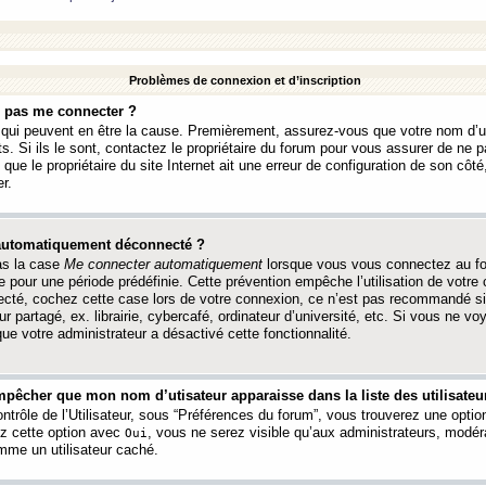
Problèmes de connexion et d’inscription
e pas me connecter ?
s qui peuvent en être la cause. Premièrement, assurez-vous que votre nom d’ut
s. Si ils le sont, contactez le propriétaire du forum pour vous assurer de ne pa
ue le propriétaire du site Internet ait une erreur de configuration de son côté, 
r.
 automatiquement déconnecté ?
as la case
Me connecter automatiquement
lorsque vous vous connectez au f
 pour une période prédéfinie. Cette prévention empêche l’utilisation de votre
necté, cochez cette case lors de votre connexion, ce n’est pas recommandé s
ur partagé, ex. librairie, cybercafé, ordinateur d’université, etc. Si vous ne v
que votre administrateur a désactivé cette fonctionnalité.
pêcher que mon nom d’utisateur apparaisse dans la liste des utilisateur
trôle de l’Utilisateur, sous “Préférences du forum”, vous trouverez une opti
ez cette option avec
, vous ne serez visible qu’aux administrateurs, mod
Oui
me un utilisateur caché.