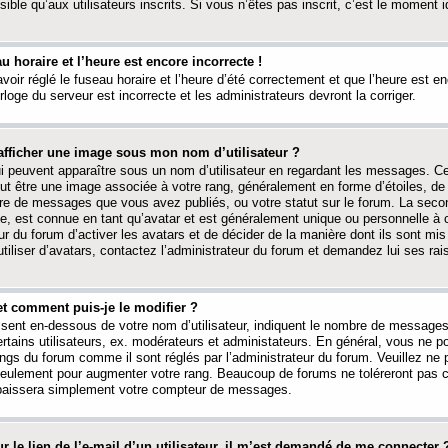
ible qu’aux utilisateurs inscrits. Si vous n’êtes pas inscrit, c’est le moment id
au horaire et l’heure est encore incorrecte !
avoir réglé le fuseau horaire et l’heure d’été correctement et que l’heure est e
rloge du serveur est incorrecte et les administrateurs devront la corriger.
fficher une image sous mon nom d’utilisateur ?
ui peuvent apparaître sous un nom d’utilisateur en regardant les messages. C
peut être une image associée à votre rang, généralement en forme d’étoiles, de
bre de messages que vous avez publiés, ou votre statut sur le forum. La seco
, est connue en tant qu’avatar et est généralement unique ou personnelle à c
ur du forum d’activer les avatars et de décider de la manière dont ils sont mis 
iliser d’avatars, contactez l’administrateur du forum et demandez lui ses rai
et comment puis-je le modifier ?
ssent en-dessous de votre nom d’utilisateur, indiquent le nombre de message
certains utilisateurs, ex. modérateurs et administateurs. En général, vous ne
angs du forum comme il sont réglés par l’administrateur du forum. Veuillez ne
 seulement pour augmenter votre rang. Beaucoup de forums ne toléreront pas c
abaissera simplement votre compteur de messages.
r le lien de l’e-mail d’un utilisateur, il m’est demandé de me connecter 