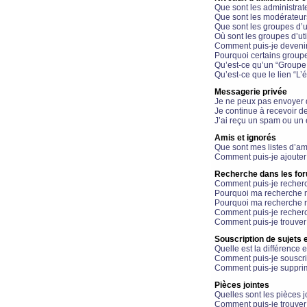
Que sont les administrat
Que sont les modérateur
Que sont les groupes d’ut
Où sont les groupes d’uti
Comment puis-je devenir
Pourquoi certains groupe
Qu’est-ce qu’un “Groupe d
Qu’est-ce que le lien “L’
Messagerie privée
Je ne peux pas envoyer 
Je continue à recevoir d
J’ai reçu un spam ou un 
Amis et ignorés
Que sont mes listes d’am
Comment puis-je ajouter 
Recherche dans les fo
Comment puis-je recherc
Pourquoi ma recherche n
Pourquoi ma recherche r
Comment puis-je recherch
Comment puis-je trouver
Souscription de sujets e
Quelle est la différence e
Comment puis-je souscrir
Comment puis-je supprim
Pièces jointes
Quelles sont les pièces j
Comment puis-je trouver 