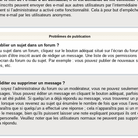
 inscrits peuvent envoyer des e-mail aux autres utilisateurs par l’intermédiaire
ent si l’administrateur a activé cette fonctionnalité. Cela à pour but d’empêcher
me e-mail par les utilisateurs anonymes.
Problèmes de publication
blier un sujet dans un forum ?
 sujet dans un forum, cliquez sur le bouton adéquat situé sur l’écran du forum
oin d’être inscrit avant de rédiger un message. Une liste de vos permission
’écran du forum ou du sujet. Par exemple : vous pouvez publier de nouveaux 
s, etc.
éditer ou supprimer un message ?
soyez l’administrateur du forum ou un modérateur, vous ne pouvez seulement
ages. Vous pouvez éditer un message en cliquant le bouton adéquat, parfois
ait été publié. Si quelqu’un a déjà répondu au message, vous trouverez un pe
orsque vous revenez au sujet qui énumère le nombre de fois que vous l’avez
paraîtra que si quelqu’un a effectué une réponse ; cela n’apparaîtra pas si un
é le message, bien qu’ils puissent laisser une note expliquant pourquoi ils ont
 personelle. Veuillez noter que les utilisateurs normaux ne peuvent pas supp
a répondu.