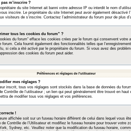
 pas m’inscrire ?
ropriétaire du site Internet ait banni votre adresse IP ou interdit le nom d’utili
vous inscrire. Le propriétaire du site Internet peut avoir également désactivé l’
 visiteurs de s’inscrire. Contactez l’administrateur du forum pour de plus d’
rimer tous les cookies du forum” ?
ookies du forum” efface les cookies crées par le forum qui conservent votre au
e forum. Cela fournit également des fonctionnalités telles que l’enregistrement
u, si cela a été activé par le propriétaire du forum. Si vous avez des probl
uppression des cookies du forum peut aider.
Préférences et réglages de l’utilisateur
difier mes réglages ?
teur inscrit, tous vos réglages sont stockés dans la base de données du forum
e Contrôle de l’utilisateur ; un lien qui peut généralement être trouvé en hau
tra de modifier tous vos réglages et vos préférences.
correcte !
heure affichée soit sur un fuseau horaire différent de celui dans lequel vous ête
 de Contrôle de l’Utilisateur et modifiez le fuseau horaire pour trouver votre z
ork, Sydney, etc. Veuillez noter que la modification du fuseau horaire, comm