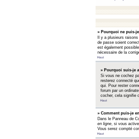
» Pourquoi ne puis-j
Il y a plusieurs raison
de passe soient correct
est également possible q
nécessaire de la corrige
Haut
» Pourquoi suis-je
Si vous ne cochez p
resterez connecté que
qui. Pour rester con
forum par un ordinate
cocher, cela signifie 
Haut
» Comment puis-je em
Dans le Panneau de Con
en ligne
, si vous activ
Vous serez compté com
Haut