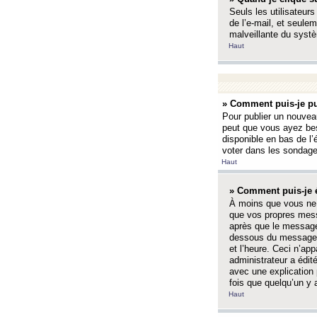
Seuls les utilisateurs
de l’e-mail, et seulem
malveillante du systè
Haut
» Comment puis-je pu
Pour publier un nouveau
peut que vous ayez bes
disponible en bas de l
voter dans les sondage
Haut
» Comment puis-je 
À moins que vous ne 
que vos propres mess
après que le message 
dessous du message l
et l’heure. Ceci n’ap
administrateur a édit
avec une explication
fois que quelqu’un y 
Haut