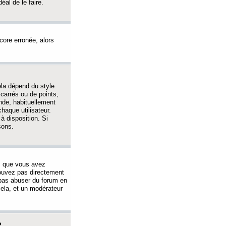
éal de le faire.
ncore erronée, alors
ela dépend du style
 carrés ou de points,
nde, habituellement
haque utilisateur.
à disposition. Si
sons.
s que vous avez
 pouvez pas directement
 pas abuser du forum en
ela, et un modérateur
?