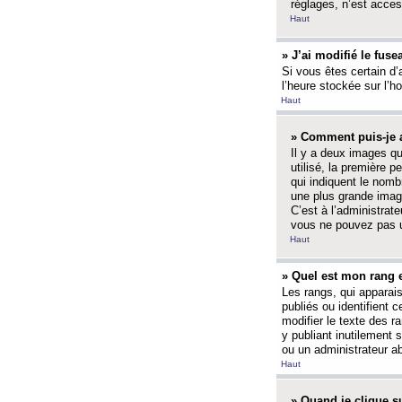
réglages, n’est access
Haut
» J’ai modifié le fuse
Si vous êtes certain d’
l’heure stockée sur l’ho
Haut
» Comment puis-je a
Il y a deux images q
utilisé, la première 
qui indiquent le nom
une plus grande image
C’est à l’administrate
vous ne pouvez pas ut
Haut
» Quel est mon rang 
Les rangs, qui apparai
publiés ou identifient 
modifier le texte des r
y publiant inutilement
ou un administrateur 
Haut
» Quand je clique su