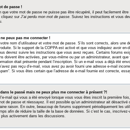
t de passe !
 que votre mot de passe ne puisse pas être récupéré, il peut facilement être ré
 cliquez sur
J’ai perdu mon mot de passe
. Suivez les instructions et vous de
u.
s ne peux pas me connecter !
votre nom d’utilisateur et votre mot de passe. S’ils sont corrects, alors une
produite. Si le support de la COPPA est activé et que vous indiquiez avoir en
 vous devrez suivre les instructions que vous avez reçues. Certains forums ex
ons doivent être activées, par vous-même ou par un administrateur, avant que 
ormation était présente pendant l’inscription. Si un e-mail vous a déjà été env
n’avez pas reçu d’e-mail, vous avez pu avoir fourni une adresse e-mail incorre
“spam”. Si vous êtes certain que l’adresse de e-mail fournie est correcte, ess
t dans le passé mais ne peux plus me connecter à présent ?!
l’e-mail qui vous a été envoyé lorsque vous vous êtes inscrit la première fois
e mot de passe et réessayez. Il est possible qu’un administrateur ait désactivé 
ine raison. En outre, beaucoup de forums suppriment périodiquement les utili
mps afin de réduire la taille de la base de données. Si c’est le cas, inscrive
r plus activement dans les discussions.