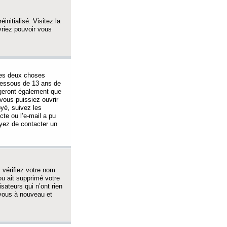
initialisé. Visitez la
vriez pouvoir vous
 des deux choses
-dessous de 13 ans de
igeront également que
vous puissiez ouvrir
oyé, suivez les
cte ou l’e-mail a pu
ayez de contacter un
, vérifiez votre nom
ou ait supprimé votre
sateurs qui n’ont rien
z-vous à nouveau et