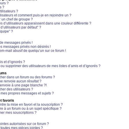
eurs ?
s ?
ilisateurs ?
lisateurs et comment puis-je en rejoindre un ?
 un chef de groupe ?
s d’utilisateurs apparaissent dans une couleur différente ?
’utilisateurs par défaut” ?
équipe” ?
de messages privés !
es messages privés non désirés !
em-mail abusif de quelqu’un sur ce forum !
is et d’ignorés ?
ou supprimer des utilisateurs de mes listes d’amis et d’ignorés ?
rums
her dans un forum ou des forums ?
e renvoie aucun résultat ?
envoie à une page blanche ?!
er des utilisateurs ?
 mes propres messages et sujets ?
t favoris
ntre la mise en favori et la souscription ?
e à un forum ou à un sujet spécifique ?
er mes souscriptions ?
ointes autorisées sur ce forum ?
toutes mes pièces jointes ?