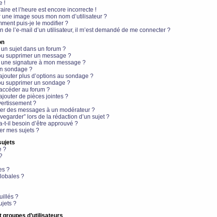
e !
aire et l’heure est encore incorrecte !
r une image sous mon nom d’utilisateur ?
ment puis-je le modifier ?
en de l’e-mail d’un utilisateur, il m’est demandé de me connecter ?
on
 un sujet dans un forum ?
 ou supprimer un message ?
r une signature à mon message ?
un sondage ?
ajouter plus d’options au sondage ?
ou supprimer un sondage ?
 accéder au forum ?
ajouter de pièces jointes ?
vertissement ?
ter des messages à un modérateur ?
egarder” lors de la rédaction d’un sujet ?
t-il besoin d’être approuvé ?
r mes sujets ?
sujets
e ?
?
es ?
lobales ?
uillés ?
ujets ?
t groupes d’utilisateurs