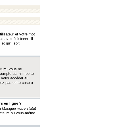
ilisateur et votre mot
s avoir été banni. Il
et qu’il soit
orum, vous ne
 compte par n’importe
i vous accéder au
oyez pas cette case à
s en ligne ?
on
Masquer votre statut
érateurs ou vous-même.