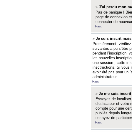
» J’ai perdu mon mo
Pas de panique ! Bien
page de connexion et
connecter de nouvea
Haut
» Je suis inscrit mai
Premièrement, vérifiez 
suivantes a pu s’être 
pendant l’inscription,
les nouvelles inscripti
une session ; cette inf
insctructions. Si vous 
avoir été pris pour un 
administrateur.
Haut
» Je me suis inscri
Essayez de localiser 
d’utilisateur et votr
compte pour une certa
publiés depuis longte
essayez de participe
Haut