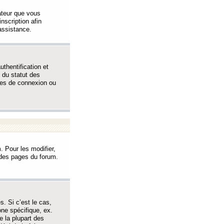
sateur que vous
inscription afin
assistance.
thentification et
 du statut des
èmes de connexion ou
. Pour les modifier,
t des pages du forum.
s. Si c’est le cas,
one spécifique, ex.
e la plupart des