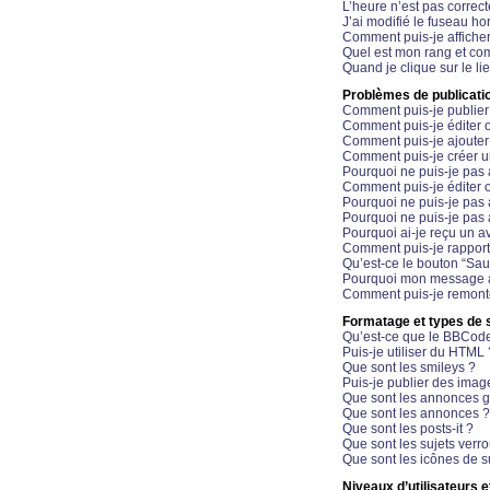
L’heure n’est pas correct
J’ai modifié le fuseau hor
Comment puis-je affiche
Quel est mon rang et com
Quand je clique sur le li
Problèmes de publicati
Comment puis-je publier
Comment puis-je éditer
Comment puis-je ajoute
Comment puis-je créer 
Pourquoi ne puis-je pas 
Comment puis-je éditer 
Pourquoi ne puis-je pas
Pourquoi ne puis-je pas 
Pourquoi ai-je reçu un a
Comment puis-je rappor
Qu’est-ce le bouton “Sauv
Pourquoi mon message a-
Comment puis-je remonte
Formatage et types de 
Qu’est-ce que le BBCod
Puis-je utiliser du HTML 
Que sont les smileys ?
Puis-je publier des imag
Que sont les annonces g
Que sont les annonces ?
Que sont les posts-it ?
Que sont les sujets verro
Que sont les icônes de s
Niveaux d’utilisateurs e