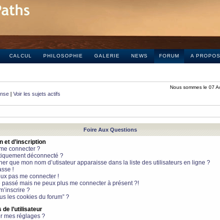
CALCUL
PHILOSOPHIE
GALERIE
NEWS
FORUM
A PROPO
Nous sommes le 07 A
onse
|
Voir les sujets actifs
Foire Aux Questions
et d’inscription
 me connecter ?
tiquement déconnecté ?
 que mon nom d’utisateur apparaisse dans la liste des utilisateurs en ligne ?
sse !
peux pas me connecter !
le passé mais ne peux plus me connecter à présent ?!
m’inscrire ?
ous les cookies du forum” ?
de l’utilisateur
r mes réglages ?