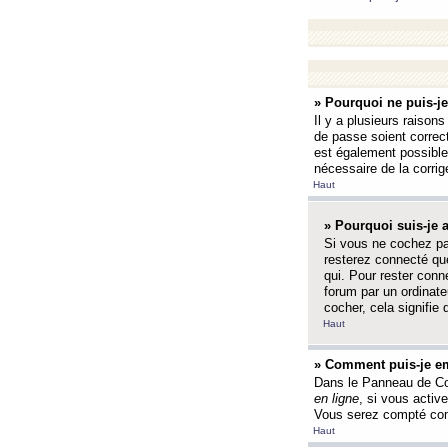
» Pourquoi ne puis-j
Il y a plusieurs raison
de passe soient correct
est également possible q
nécessaire de la corrige
Haut
» Pourquoi suis-je
Si vous ne cochez p
resterez connecté que
qui. Pour rester con
forum par un ordinate
cocher, cela signifie 
Haut
» Comment puis-je em
Dans le Panneau de Con
en ligne
, si vous activ
Vous serez compté com
Haut