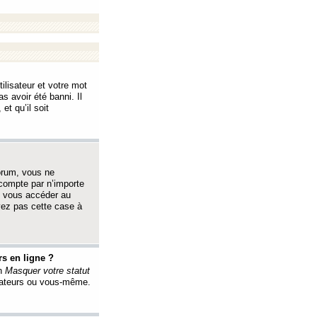
ilisateur et votre mot
s avoir été banni. Il
et qu’il soit
orum, vous ne
 compte par n’importe
i vous accéder au
oyez pas cette case à
s en ligne ?
on
Masquer votre statut
érateurs ou vous-même.