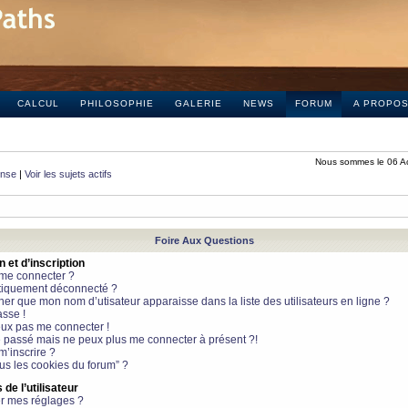
CALCUL
PHILOSOPHIE
GALERIE
NEWS
FORUM
A PROPO
Nous sommes le 06 A
onse
|
Voir les sujets actifs
Foire Aux Questions
et d’inscription
 me connecter ?
tiquement déconnecté ?
 que mon nom d’utisateur apparaisse dans la liste des utilisateurs en ligne ?
sse !
peux pas me connecter !
le passé mais ne peux plus me connecter à présent ?!
m’inscrire ?
ous les cookies du forum” ?
de l’utilisateur
r mes réglages ?