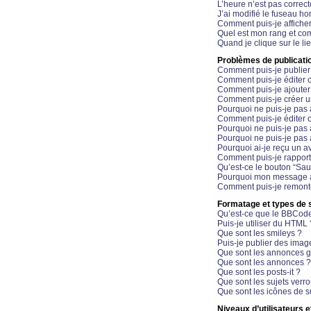
L’heure n’est pas correct
J’ai modifié le fuseau hor
Comment puis-je affiche
Quel est mon rang et com
Quand je clique sur le li
Problèmes de publicati
Comment puis-je publier
Comment puis-je éditer
Comment puis-je ajoute
Comment puis-je créer 
Pourquoi ne puis-je pas 
Comment puis-je éditer 
Pourquoi ne puis-je pas
Pourquoi ne puis-je pas 
Pourquoi ai-je reçu un a
Comment puis-je rappor
Qu’est-ce le bouton “Sauv
Pourquoi mon message a-
Comment puis-je remonte
Formatage et types de 
Qu’est-ce que le BBCod
Puis-je utiliser du HTML 
Que sont les smileys ?
Puis-je publier des imag
Que sont les annonces g
Que sont les annonces ?
Que sont les posts-it ?
Que sont les sujets verro
Que sont les icônes de s
Niveaux d’utilisateurs e