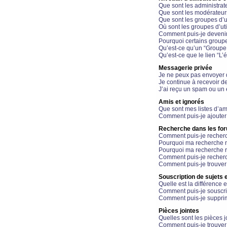
Que sont les administrat
Que sont les modérateur
Que sont les groupes d’ut
Où sont les groupes d’uti
Comment puis-je devenir
Pourquoi certains groupe
Qu’est-ce qu’un “Groupe d
Qu’est-ce que le lien “L’
Messagerie privée
Je ne peux pas envoyer 
Je continue à recevoir d
J’ai reçu un spam ou un 
Amis et ignorés
Que sont mes listes d’am
Comment puis-je ajouter 
Recherche dans les fo
Comment puis-je recherc
Pourquoi ma recherche n
Pourquoi ma recherche r
Comment puis-je recherch
Comment puis-je trouver
Souscription de sujets e
Quelle est la différence e
Comment puis-je souscrir
Comment puis-je supprim
Pièces jointes
Quelles sont les pièces j
Comment puis-je trouver 