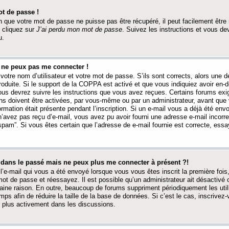
t de passe !
 que votre mot de passe ne puisse pas être récupéré, il peut facilement être ré
 cliquez sur
J’ai perdu mon mot de passe
. Suivez les instructions et vous de
u.
s ne peux pas me connecter !
votre nom d’utilisateur et votre mot de passe. S’ils sont corrects, alors une
produite. Si le support de la COPPA est activé et que vous indiquiez avoir en
 vous devrez suivre les instructions que vous avez reçues. Certains forums ex
ons doivent être activées, par vous-même ou par un administrateur, avant que 
ormation était présente pendant l’inscription. Si un e-mail vous a déjà été env
n’avez pas reçu d’e-mail, vous avez pu avoir fourni une adresse e-mail incorre
“spam”. Si vous êtes certain que l’adresse de e-mail fournie est correcte, ess
t dans le passé mais ne peux plus me connecter à présent ?!
l’e-mail qui vous a été envoyé lorsque vous vous êtes inscrit la première fois
e mot de passe et réessayez. Il est possible qu’un administrateur ait désactivé 
ine raison. En outre, beaucoup de forums suppriment périodiquement les utili
mps afin de réduire la taille de la base de données. Si c’est le cas, inscrive
r plus activement dans les discussions.