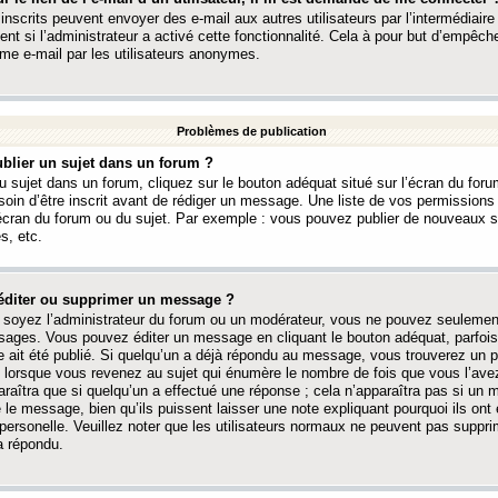
 inscrits peuvent envoyer des e-mail aux autres utilisateurs par l’intermédiaire
ent si l’administrateur a activé cette fonctionnalité. Cela à pour but d’empêcher
me e-mail par les utilisateurs anonymes.
Problèmes de publication
blier un sujet dans un forum ?
 sujet dans un forum, cliquez sur le bouton adéquat situé sur l’écran du forum
oin d’être inscrit avant de rédiger un message. Une liste de vos permission
’écran du forum ou du sujet. Par exemple : vous pouvez publier de nouveaux 
s, etc.
éditer ou supprimer un message ?
soyez l’administrateur du forum ou un modérateur, vous ne pouvez seulement
ages. Vous pouvez éditer un message en cliquant le bouton adéquat, parfois
ait été publié. Si quelqu’un a déjà répondu au message, vous trouverez un pe
orsque vous revenez au sujet qui énumère le nombre de fois que vous l’avez
paraîtra que si quelqu’un a effectué une réponse ; cela n’apparaîtra pas si un
é le message, bien qu’ils puissent laisser une note expliquant pourquoi ils ont
 personelle. Veuillez noter que les utilisateurs normaux ne peuvent pas supp
a répondu.