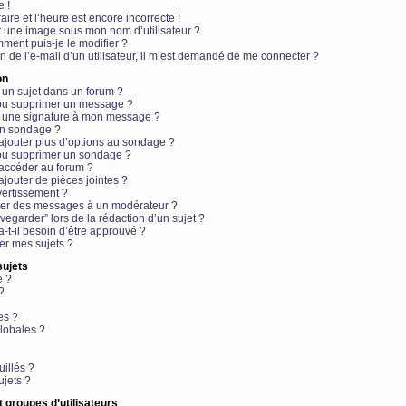
e !
aire et l’heure est encore incorrecte !
r une image sous mon nom d’utilisateur ?
ment puis-je le modifier ?
en de l’e-mail d’un utilisateur, il m’est demandé de me connecter ?
on
 un sujet dans un forum ?
 ou supprimer un message ?
r une signature à mon message ?
un sondage ?
ajouter plus d’options au sondage ?
ou supprimer un sondage ?
 accéder au forum ?
ajouter de pièces jointes ?
vertissement ?
ter des messages à un modérateur ?
egarder” lors de la rédaction d’un sujet ?
t-il besoin d’être approuvé ?
r mes sujets ?
sujets
e ?
?
es ?
lobales ?
uillés ?
ujets ?
t groupes d’utilisateurs