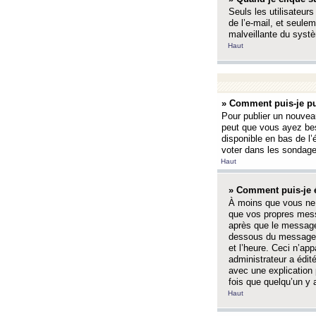
Seuls les utilisateurs
de l’e-mail, et seulem
malveillante du systè
Haut
» Comment puis-je pu
Pour publier un nouveau
peut que vous ayez bes
disponible en bas de l
voter dans les sondage
Haut
» Comment puis-je 
À moins que vous ne 
que vos propres mess
après que le message 
dessous du message l
et l’heure. Ceci n’ap
administrateur a édit
avec une explication
fois que quelqu’un y 
Haut