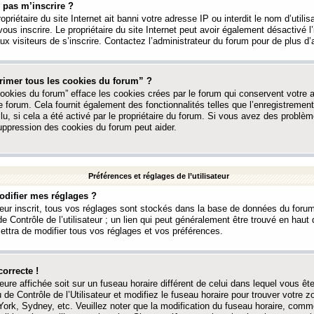
 pas m’inscrire ?
ropriétaire du site Internet ait banni votre adresse IP ou interdit le nom d’utili
vous inscrire. Le propriétaire du site Internet peut avoir également désactivé l’
 visiteurs de s’inscrire. Contactez l’administrateur du forum pour de plus d’
rimer tous les cookies du forum” ?
ookies du forum” efface les cookies crées par le forum qui conservent votre au
e forum. Cela fournit également des fonctionnalités telles que l’enregistrement
u, si cela a été activé par le propriétaire du forum. Si vous avez des probl
uppression des cookies du forum peut aider.
Préférences et réglages de l’utilisateur
difier mes réglages ?
teur inscrit, tous vos réglages sont stockés dans la base de données du forum
e Contrôle de l’utilisateur ; un lien qui peut généralement être trouvé en hau
tra de modifier tous vos réglages et vos préférences.
correcte !
heure affichée soit sur un fuseau horaire différent de celui dans lequel vous ête
 de Contrôle de l’Utilisateur et modifiez le fuseau horaire pour trouver votre z
ork, Sydney, etc. Veuillez noter que la modification du fuseau horaire, comm