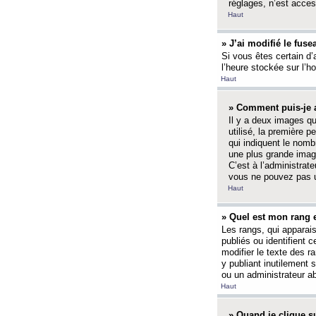
réglages, n’est access
Haut
» J’ai modifié le fuse
Si vous êtes certain d’
l’heure stockée sur l’ho
Haut
» Comment puis-je a
Il y a deux images q
utilisé, la première 
qui indiquent le nom
une plus grande image
C’est à l’administrate
vous ne pouvez pas ut
Haut
» Quel est mon rang 
Les rangs, qui apparai
publiés ou identifient 
modifier le texte des r
y publiant inutilement
ou un administrateur 
Haut
» Quand je clique su