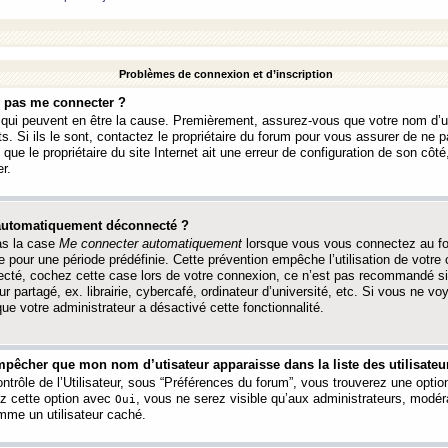
Problèmes de connexion et d’inscription
e pas me connecter ?
s qui peuvent en être la cause. Premièrement, assurez-vous que votre nom d’ut
s. Si ils le sont, contactez le propriétaire du forum pour vous assurer de ne pa
ue le propriétaire du site Internet ait une erreur de configuration de son côté, 
r.
 automatiquement déconnecté ?
as la case
Me connecter automatiquement
lorsque vous vous connectez au f
 pour une période prédéfinie. Cette prévention empêche l’utilisation de votre
necté, cochez cette case lors de votre connexion, ce n’est pas recommandé s
ur partagé, ex. librairie, cybercafé, ordinateur d’université, etc. Si vous ne v
que votre administrateur a désactivé cette fonctionnalité.
pêcher que mon nom d’utisateur apparaisse dans la liste des utilisateur
trôle de l’Utilisateur, sous “Préférences du forum”, vous trouverez une opti
ez cette option avec
, vous ne serez visible qu’aux administrateurs, mod
Oui
me un utilisateur caché.