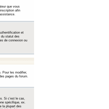
sateur que vous
inscription afin
assistance.
thentification et
 du statut des
èmes de connexion ou
. Pour les modifier,
t des pages du forum.
s. Si c’est le cas,
one spécifique, ex.
e la plupart des