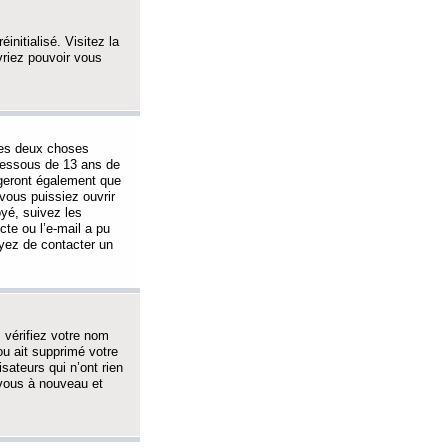
initialisé. Visitez la
vriez pouvoir vous
 des deux choses
-dessous de 13 ans de
igeront également que
vous puissiez ouvrir
oyé, suivez les
cte ou l’e-mail a pu
ayez de contacter un
, vérifiez votre nom
ou ait supprimé votre
sateurs qui n’ont rien
z-vous à nouveau et