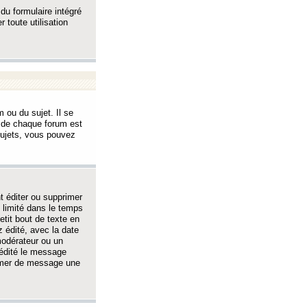
 du formulaire intégré
 toute utilisation
 ou du sujet. Il se
s de chaque forum est
sujets, vous pouvez
 éditer ou supprimer
 limité dans le temps
tit bout de texte en
 édité, avec la date
 modérateur ou un
 édité le message
rimer de message une