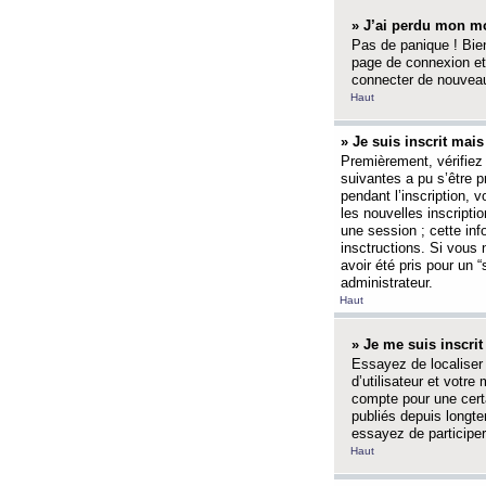
» J’ai perdu mon mo
Pas de panique ! Bien
page de connexion et
connecter de nouvea
Haut
» Je suis inscrit mai
Premièrement, vérifiez 
suivantes a pu s’être 
pendant l’inscription,
les nouvelles inscripti
une session ; cette inf
insctructions. Si vous 
avoir été pris pour un 
administrateur.
Haut
» Je me suis inscri
Essayez de localiser 
d’utilisateur et votr
compte pour une certa
publiés depuis longte
essayez de participe
Haut