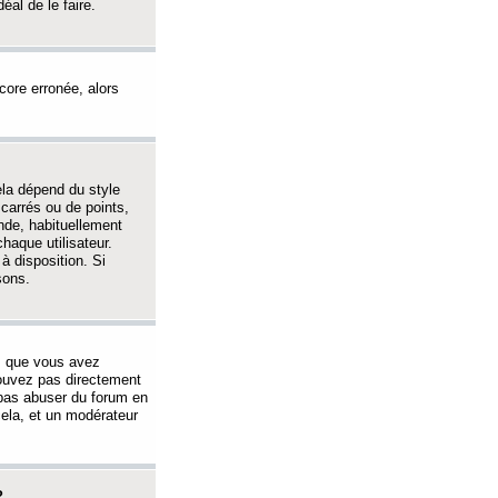
éal de le faire.
ncore erronée, alors
ela dépend du style
 carrés ou de points,
nde, habituellement
haque utilisateur.
à disposition. Si
sons.
s que vous avez
 pouvez pas directement
 pas abuser du forum en
ela, et un modérateur
?