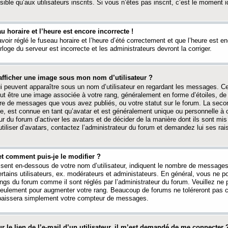
ible qu’aux utilisateurs inscrits. Si vous n’êtes pas inscrit, c’est le moment id
au horaire et l’heure est encore incorrecte !
avoir réglé le fuseau horaire et l’heure d’été correctement et que l’heure est e
rloge du serveur est incorrecte et les administrateurs devront la corriger.
fficher une image sous mon nom d’utilisateur ?
ui peuvent apparaître sous un nom d’utilisateur en regardant les messages. C
peut être une image associée à votre rang, généralement en forme d’étoiles, de
bre de messages que vous avez publiés, ou votre statut sur le forum. La seco
, est connue en tant qu’avatar et est généralement unique ou personnelle à c
ur du forum d’activer les avatars et de décider de la manière dont ils sont mis 
iliser d’avatars, contactez l’administrateur du forum et demandez lui ses rai
et comment puis-je le modifier ?
ssent en-dessous de votre nom d’utilisateur, indiquent le nombre de message
certains utilisateurs, ex. modérateurs et administateurs. En général, vous ne
angs du forum comme il sont réglés par l’administrateur du forum. Veuillez ne
 seulement pour augmenter votre rang. Beaucoup de forums ne toléreront pas c
abaissera simplement votre compteur de messages.
r le lien de l’e-mail d’un utilisateur, il m’est demandé de me connecter 