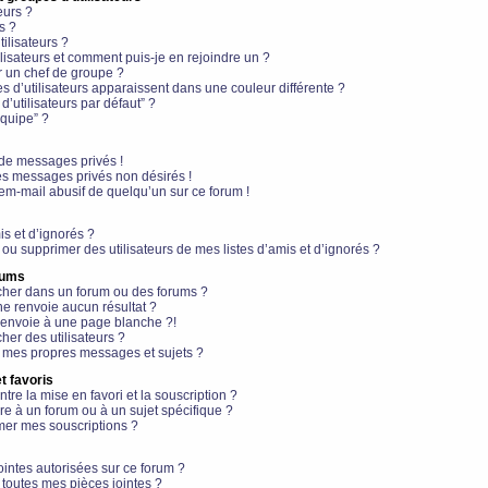
eurs ?
s ?
ilisateurs ?
lisateurs et comment puis-je en rejoindre un ?
 un chef de groupe ?
s d’utilisateurs apparaissent dans une couleur différente ?
’utilisateurs par défaut” ?
équipe” ?
de messages privés !
es messages privés non désirés !
em-mail abusif de quelqu’un sur ce forum !
is et d’ignorés ?
ou supprimer des utilisateurs de mes listes d’amis et d’ignorés ?
rums
her dans un forum ou des forums ?
e renvoie aucun résultat ?
envoie à une page blanche ?!
er des utilisateurs ?
 mes propres messages et sujets ?
t favoris
ntre la mise en favori et la souscription ?
e à un forum ou à un sujet spécifique ?
er mes souscriptions ?
ointes autorisées sur ce forum ?
toutes mes pièces jointes ?