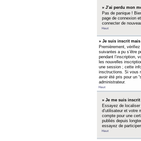
» J’ai perdu mon mo
Pas de panique ! Bien
page de connexion et
connecter de nouvea
Haut
» Je suis inscrit mai
Premièrement, vérifiez 
suivantes a pu s’être 
pendant l’inscription,
les nouvelles inscripti
une session ; cette inf
insctructions. Si vous 
avoir été pris pour un 
administrateur.
Haut
» Je me suis inscri
Essayez de localiser 
d’utilisateur et votr
compte pour une certa
publiés depuis longte
essayez de participe
Haut