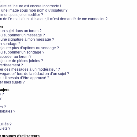
e !
aire et l’heure est encore incorrecte !
r une image sous mon nom d’utilisateur ?
ment puis-je le modifier ?
en de l’e-mail d’un utilisateur, il m’est demandé de me connecter ?
on
 un sujet dans un forum ?
 ou supprimer un message ?
r une signature à mon message ?
un sondage ?
ajouter plus d’options au sondage ?
ou supprimer un sondage ?
 accéder au forum ?
ajouter de pièces jointes ?
vertissement ?
ter des messages à un modérateur ?
egarder” lors de la rédaction d’un sujet ?
t-il besoin d’être approuvé ?
r mes sujets ?
sujets
e ?
?
es ?
lobales ?
uillés ?
ujets ?
t groupes d’utilisateurs