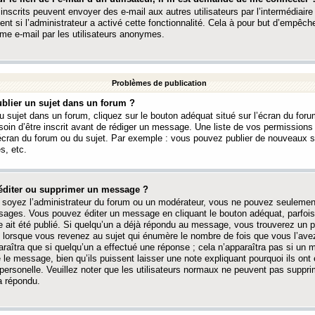
 inscrits peuvent envoyer des e-mail aux autres utilisateurs par l’intermédiaire
ent si l’administrateur a activé cette fonctionnalité. Cela à pour but d’empêcher
me e-mail par les utilisateurs anonymes.
Problèmes de publication
blier un sujet dans un forum ?
 sujet dans un forum, cliquez sur le bouton adéquat situé sur l’écran du forum
oin d’être inscrit avant de rédiger un message. Une liste de vos permission
’écran du forum ou du sujet. Par exemple : vous pouvez publier de nouveaux 
s, etc.
éditer ou supprimer un message ?
soyez l’administrateur du forum ou un modérateur, vous ne pouvez seulement
ages. Vous pouvez éditer un message en cliquant le bouton adéquat, parfois
ait été publié. Si quelqu’un a déjà répondu au message, vous trouverez un pe
orsque vous revenez au sujet qui énumère le nombre de fois que vous l’avez
paraîtra que si quelqu’un a effectué une réponse ; cela n’apparaîtra pas si un
é le message, bien qu’ils puissent laisser une note expliquant pourquoi ils ont
 personelle. Veuillez noter que les utilisateurs normaux ne peuvent pas supp
a répondu.