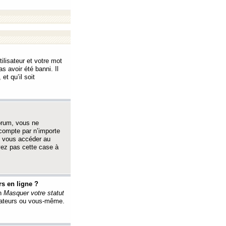
ilisateur et votre mot
s avoir été banni. Il
et qu’il soit
orum, vous ne
 compte par n’importe
i vous accéder au
oyez pas cette case à
s en ligne ?
on
Masquer votre statut
érateurs ou vous-même.