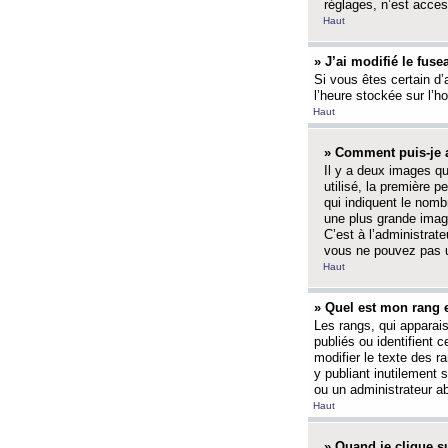
réglages, n’est access
Haut
» J’ai modifié le fuse
Si vous êtes certain d’
l’heure stockée sur l’ho
Haut
» Comment puis-je a
Il y a deux images q
utilisé, la première 
qui indiquent le nom
une plus grande image
C’est à l’administrate
vous ne pouvez pas ut
Haut
» Quel est mon rang 
Les rangs, qui apparai
publiés ou identifient 
modifier le texte des r
y publiant inutilement
ou un administrateur 
Haut
» Quand je clique su