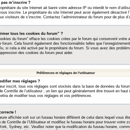
 pas m’inscrire ?
ropriétaire du site Internet ait banni votre adresse IP ou interdit le nom d’utili
vous inscrire. Le propriétaire du site Internet peut avoir également désactivé l’
 visiteurs de s’inscrire. Contactez l’administrateur du forum pour de plus d’
rimer tous les cookies du forum” ?
ookies du forum” efface les cookies crées par le forum qui conservent votre au
e forum. Cela fournit également des fonctionnalités telles que l’enregistrement
u, si cela a été activé par le propriétaire du forum. Si vous avez des probl
uppression des cookies du forum peut aider.
Préférences et réglages de l’utilisateur
difier mes réglages ?
teur inscrit, tous vos réglages sont stockés dans la base de données du forum
e Contrôle de l’utilisateur ; un lien qui peut généralement être trouvé en hau
tra de modifier tous vos réglages et vos préférences.
correcte !
heure affichée soit sur un fuseau horaire différent de celui dans lequel vous ête
 de Contrôle de l’Utilisateur et modifiez le fuseau horaire pour trouver votre z
ork, Sydney, etc. Veuillez noter que la modification du fuseau horaire, comm