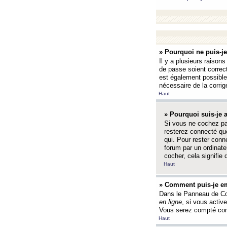
» Pourquoi ne puis-j
Il y a plusieurs raison
de passe soient correct
est également possible q
nécessaire de la corrige
Haut
» Pourquoi suis-je
Si vous ne cochez p
resterez connecté que
qui. Pour rester con
forum par un ordinate
cocher, cela signifie 
Haut
» Comment puis-je em
Dans le Panneau de Con
en ligne
, si vous activ
Vous serez compté com
Haut