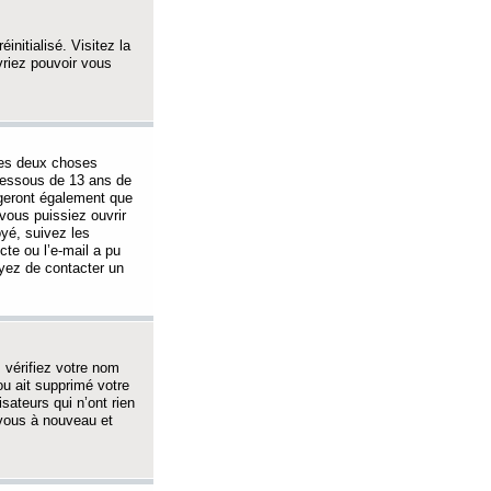
initialisé. Visitez la
vriez pouvoir vous
 des deux choses
-dessous de 13 ans de
igeront également que
vous puissiez ouvrir
oyé, suivez les
cte ou l’e-mail a pu
ayez de contacter un
, vérifiez votre nom
ou ait supprimé votre
sateurs qui n’ont rien
z-vous à nouveau et