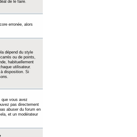
éal de le faire.
ncore erronée, alors
ela dépend du style
 carrés ou de points,
nde, habituellement
haque utilisateur.
à disposition. Si
sons.
s que vous avez
 pouvez pas directement
 pas abuser du forum en
ela, et un modérateur
?