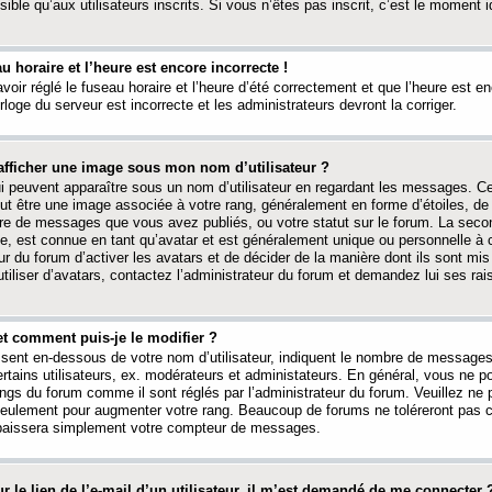
ible qu’aux utilisateurs inscrits. Si vous n’êtes pas inscrit, c’est le moment id
au horaire et l’heure est encore incorrecte !
avoir réglé le fuseau horaire et l’heure d’été correctement et que l’heure est e
rloge du serveur est incorrecte et les administrateurs devront la corriger.
fficher une image sous mon nom d’utilisateur ?
ui peuvent apparaître sous un nom d’utilisateur en regardant les messages. C
peut être une image associée à votre rang, généralement en forme d’étoiles, de
bre de messages que vous avez publiés, ou votre statut sur le forum. La seco
, est connue en tant qu’avatar et est généralement unique ou personnelle à c
ur du forum d’activer les avatars et de décider de la manière dont ils sont mis 
iliser d’avatars, contactez l’administrateur du forum et demandez lui ses rai
et comment puis-je le modifier ?
ssent en-dessous de votre nom d’utilisateur, indiquent le nombre de message
certains utilisateurs, ex. modérateurs et administateurs. En général, vous ne
angs du forum comme il sont réglés par l’administrateur du forum. Veuillez ne
 seulement pour augmenter votre rang. Beaucoup de forums ne toléreront pas c
abaissera simplement votre compteur de messages.
r le lien de l’e-mail d’un utilisateur, il m’est demandé de me connecter 