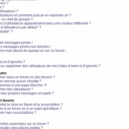
eurs ?
s ?
ilisateurs ?
lisateurs et comment puis-je en rejoindre un ?
 un chef de groupe ?
s d’utilisateurs apparaissent dans une couleur différente ?
’utilisateurs par défaut” ?
équipe” ?
de messages privés !
es messages privés non désirés !
em-mail abusif de quelqu’un sur ce forum !
is et d’ignorés ?
ou supprimer des utilisateurs de mes listes d’amis et d’ignorés ?
rums
her dans un forum ou des forums ?
e renvoie aucun résultat ?
envoie à une page blanche ?!
er des utilisateurs ?
 mes propres messages et sujets ?
t favoris
ntre la mise en favori et la souscription ?
e à un forum ou à un sujet spécifique ?
er mes souscriptions ?
ointes autorisées sur ce forum ?
toutes mes pièces jointes ?