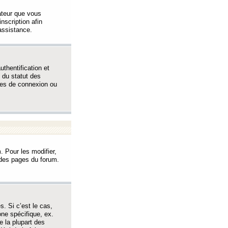
sateur que vous
inscription afin
assistance.
thentification et
 du statut des
èmes de connexion ou
. Pour les modifier,
t des pages du forum.
s. Si c’est le cas,
one spécifique, ex.
e la plupart des