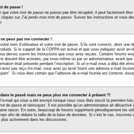
t de passe !
 que votre mot de passe ne puisse pas être récupéré, il peut facilement être ré
 cliquez sur
J’ai perdu mon mot de passe
. Suivez les instructions et vous de
u.
s ne peux pas me connecter !
votre nom d’utilisateur et votre mot de passe. S’ils sont corrects, alors une
produite. Si le support de la COPPA est activé et que vous indiquiez avoir en
 vous devrez suivre les instructions que vous avez reçues. Certains forums ex
ons doivent être activées, par vous-même ou par un administrateur, avant que 
ormation était présente pendant l’inscription. Si un e-mail vous a déjà été env
n’avez pas reçu d’e-mail, vous avez pu avoir fourni une adresse e-mail incorre
“spam”. Si vous êtes certain que l’adresse de e-mail fournie est correcte, ess
t dans le passé mais ne peux plus me connecter à présent ?!
l’e-mail qui vous a été envoyé lorsque vous vous êtes inscrit la première fois
e mot de passe et réessayez. Il est possible qu’un administrateur ait désactivé 
ine raison. En outre, beaucoup de forums suppriment périodiquement les utili
mps afin de réduire la taille de la base de données. Si c’est le cas, inscrive
r plus activement dans les discussions.