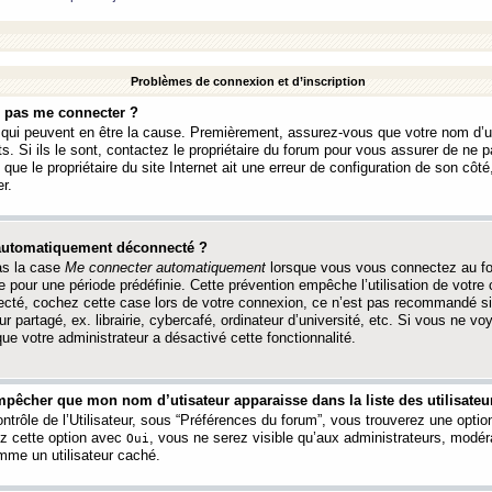
Problèmes de connexion et d’inscription
e pas me connecter ?
s qui peuvent en être la cause. Premièrement, assurez-vous que votre nom d’ut
s. Si ils le sont, contactez le propriétaire du forum pour vous assurer de ne pa
ue le propriétaire du site Internet ait une erreur de configuration de son côté, 
r.
 automatiquement déconnecté ?
as la case
Me connecter automatiquement
lorsque vous vous connectez au f
 pour une période prédéfinie. Cette prévention empêche l’utilisation de votre
necté, cochez cette case lors de votre connexion, ce n’est pas recommandé s
ur partagé, ex. librairie, cybercafé, ordinateur d’université, etc. Si vous ne v
que votre administrateur a désactivé cette fonctionnalité.
pêcher que mon nom d’utisateur apparaisse dans la liste des utilisateur
trôle de l’Utilisateur, sous “Préférences du forum”, vous trouverez une opti
ez cette option avec
, vous ne serez visible qu’aux administrateurs, mod
Oui
me un utilisateur caché.