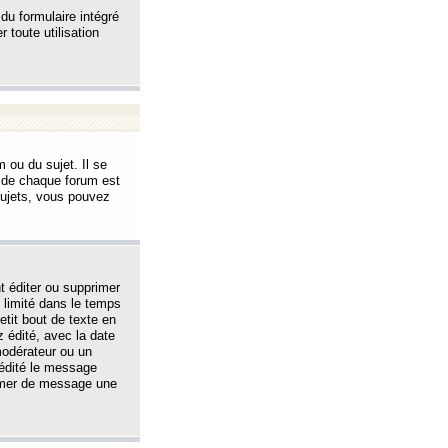
 du formulaire intégré
 toute utilisation
 ou du sujet. Il se
s de chaque forum est
sujets, vous pouvez
 éditer ou supprimer
 limité dans le temps
tit bout de texte en
 édité, avec la date
 modérateur ou un
 édité le message
rimer de message une