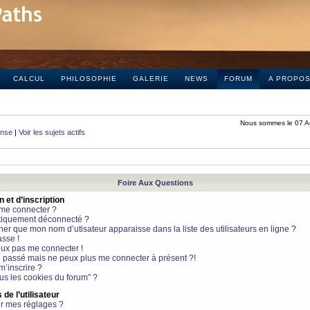
CALCUL
PHILOSOPHIE
GALERIE
NEWS
FORUM
A PROPO
Nous sommes le 07 A
onse
|
Voir les sujets actifs
Foire Aux Questions
et d’inscription
 me connecter ?
tiquement déconnecté ?
 que mon nom d’utisateur apparaisse dans la liste des utilisateurs en ligne ?
sse !
peux pas me connecter !
le passé mais ne peux plus me connecter à présent ?!
m’inscrire ?
ous les cookies du forum” ?
de l’utilisateur
r mes réglages ?