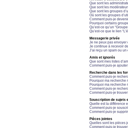
Que sont les administrat
Que sont les modérateur
Que sont les groupes d’ut
Où sont les groupes d’uti
Comment puis-je devenir
Pourquoi certains groupe
Qu’est-ce qu’un “Groupe d
Qu’est-ce que le lien “L’
Messagerie privée
Je ne peux pas envoyer 
Je continue à recevoir d
J’ai reçu un spam ou un 
Amis et ignorés
Que sont mes listes d’am
Comment puis-je ajouter 
Recherche dans les fo
Comment puis-je recherc
Pourquoi ma recherche n
Pourquoi ma recherche r
Comment puis-je recherch
Comment puis-je trouver
Souscription de sujets e
Quelle est la différence e
Comment puis-je souscrir
Comment puis-je supprim
Pièces jointes
Quelles sont les pièces j
Comment puis-je trouver 