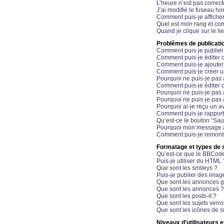
L’heure n’est pas correct
J’ai modifié le fuseau hor
Comment puis-je affiche
Quel est mon rang et com
Quand je clique sur le li
Problèmes de publicati
Comment puis-je publier
Comment puis-je éditer
Comment puis-je ajoute
Comment puis-je créer 
Pourquoi ne puis-je pas 
Comment puis-je éditer 
Pourquoi ne puis-je pas
Pourquoi ne puis-je pas 
Pourquoi ai-je reçu un a
Comment puis-je rappor
Qu’est-ce le bouton “Sauv
Pourquoi mon message a-
Comment puis-je remonte
Formatage et types de 
Qu’est-ce que le BBCod
Puis-je utiliser du HTML 
Que sont les smileys ?
Puis-je publier des imag
Que sont les annonces g
Que sont les annonces ?
Que sont les posts-it ?
Que sont les sujets verro
Que sont les icônes de s
Niveaux d’utilisateurs e