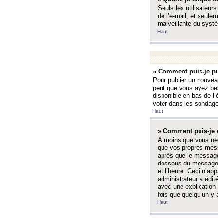
Seuls les utilisateurs
de l’e-mail, et seulem
malveillante du systè
Haut
» Comment puis-je pu
Pour publier un nouveau
peut que vous ayez bes
disponible en bas de l
voter dans les sondage
Haut
» Comment puis-je 
À moins que vous ne 
que vos propres mess
après que le message 
dessous du message l
et l’heure. Ceci n’ap
administrateur a édit
avec une explication
fois que quelqu’un y 
Haut