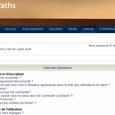
CALCUL
PHILOSOPHIE
GALERIE
NEWS
FORUM
A PROPO
Nous sommes le 07 A
onse
|
Voir les sujets actifs
Foire Aux Questions
et d’inscription
 me connecter ?
tiquement déconnecté ?
 que mon nom d’utisateur apparaisse dans la liste des utilisateurs en ligne ?
sse !
peux pas me connecter !
le passé mais ne peux plus me connecter à présent ?!
m’inscrire ?
ous les cookies du forum” ?
de l’utilisateur
r mes réglages ?