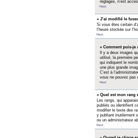
réglages, n’est access
Haut
» J’ai modifié le fuse
Si vous êtes certain d’
l’heure stockée sur l’ho
Haut
» Comment puis-je a
Il y a deux images q
utilisé, la première 
qui indiquent le nom
une plus grande image
C’est à l’administrate
vous ne pouvez pas ut
Haut
» Quel est mon rang 
Les rangs, qui apparai
publiés ou identifient 
modifier le texte des r
y publiant inutilement
ou un administrateur 
Haut
» Quand je clique su