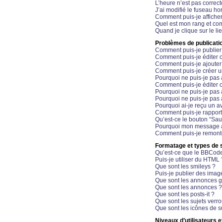
L’heure n’est pas correct
J’ai modifié le fuseau hor
Comment puis-je affiche
Quel est mon rang et com
Quand je clique sur le li
Problèmes de publicati
Comment puis-je publier
Comment puis-je éditer
Comment puis-je ajoute
Comment puis-je créer 
Pourquoi ne puis-je pas 
Comment puis-je éditer 
Pourquoi ne puis-je pas
Pourquoi ne puis-je pas 
Pourquoi ai-je reçu un a
Comment puis-je rappor
Qu’est-ce le bouton “Sauv
Pourquoi mon message a-
Comment puis-je remonte
Formatage et types de 
Qu’est-ce que le BBCod
Puis-je utiliser du HTML 
Que sont les smileys ?
Puis-je publier des imag
Que sont les annonces g
Que sont les annonces ?
Que sont les posts-it ?
Que sont les sujets verro
Que sont les icônes de s
Niveaux d’utilisateurs e