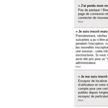
» J’ai perdu mon mo
Pas de panique ! Bien
page de connexion et
connecter de nouvea
Haut
» Je suis inscrit mai
Premièrement, vérifiez 
suivantes a pu s’être 
pendant l’inscription,
les nouvelles inscripti
une session ; cette inf
insctructions. Si vous 
avoir été pris pour un 
administrateur.
Haut
» Je me suis inscri
Essayez de localiser 
d’utilisateur et votr
compte pour une certa
publiés depuis longte
essayez de participe
Haut