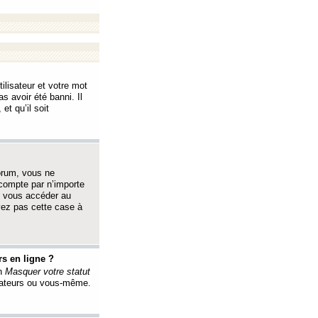
ilisateur et votre mot
s avoir été banni. Il
et qu’il soit
orum, vous ne
 compte par n’importe
i vous accéder au
oyez pas cette case à
s en ligne ?
on
Masquer votre statut
érateurs ou vous-même.