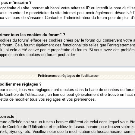
 pas m’inscrire ?
ropriétaire du site Internet ait banni votre adresse IP ou interdit le nom d’utili
vous inscrire. Le propriétaire du site Internet peut avoir également désactivé l’
 visiteurs de s’inscrire. Contactez l’administrateur du forum pour de plus d’
rimer tous les cookies du forum” ?
ookies du forum” efface les cookies crées par le forum qui conservent votre au
e forum. Cela fournit également des fonctionnalités telles que l’enregistrement
u, si cela a été activé par le propriétaire du forum. Si vous avez des probl
uppression des cookies du forum peut aider.
Préférences et réglages de l’utilisateur
difier mes réglages ?
teur inscrit, tous vos réglages sont stockés dans la base de données du forum
e Contrôle de l’utilisateur ; un lien qui peut généralement être trouvé en hau
tra de modifier tous vos réglages et vos préférences.
correcte !
heure affichée soit sur un fuseau horaire différent de celui dans lequel vous ête
 de Contrôle de l’Utilisateur et modifiez le fuseau horaire pour trouver votre z
ork, Sydney, etc. Veuillez noter que la modification du fuseau horaire, comm