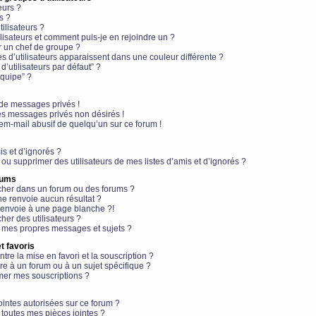
eurs ?
s ?
ilisateurs ?
lisateurs et comment puis-je en rejoindre un ?
 un chef de groupe ?
s d’utilisateurs apparaissent dans une couleur différente ?
’utilisateurs par défaut” ?
équipe” ?
de messages privés !
es messages privés non désirés !
em-mail abusif de quelqu’un sur ce forum !
is et d’ignorés ?
ou supprimer des utilisateurs de mes listes d’amis et d’ignorés ?
rums
her dans un forum ou des forums ?
e renvoie aucun résultat ?
envoie à une page blanche ?!
er des utilisateurs ?
 mes propres messages et sujets ?
t favoris
ntre la mise en favori et la souscription ?
e à un forum ou à un sujet spécifique ?
er mes souscriptions ?
ointes autorisées sur ce forum ?
toutes mes pièces jointes ?