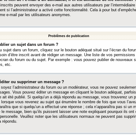
 inscrits peuvent envoyer des e-mail aux autres utilisateurs par l’intermédiaire
ent si l’administrateur a activé cette fonctionnalité. Cela à pour but d’empêcher
me e-mail par les utilisateurs anonymes.
Problèmes de publication
blier un sujet dans un forum ?
 sujet dans un forum, cliquez sur le bouton adéquat situé sur l’écran du forum
oin d’être inscrit avant de rédiger un message. Une liste de vos permission
’écran du forum ou du sujet. Par exemple : vous pouvez publier de nouveaux 
s, etc.
éditer ou supprimer un message ?
soyez l’administrateur du forum ou un modérateur, vous ne pouvez seulement
ages. Vous pouvez éditer un message en cliquant le bouton adéquat, parfois
ait été publié. Si quelqu’un a déjà répondu au message, vous trouverez un pe
orsque vous revenez au sujet qui énumère le nombre de fois que vous l’avez
paraîtra que si quelqu’un a effectué une réponse ; cela n’apparaîtra pas si un
é le message, bien qu’ils puissent laisser une note expliquant pourquoi ils ont
 personelle. Veuillez noter que les utilisateurs normaux ne peuvent pas supp
a répondu.