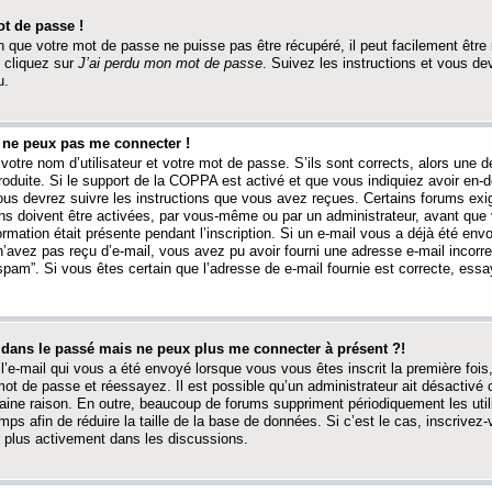
t de passe !
 que votre mot de passe ne puisse pas être récupéré, il peut facilement être ré
 cliquez sur
J’ai perdu mon mot de passe
. Suivez les instructions et vous de
u.
s ne peux pas me connecter !
votre nom d’utilisateur et votre mot de passe. S’ils sont corrects, alors une
produite. Si le support de la COPPA est activé et que vous indiquiez avoir en
 vous devrez suivre les instructions que vous avez reçues. Certains forums ex
ons doivent être activées, par vous-même ou par un administrateur, avant que 
ormation était présente pendant l’inscription. Si un e-mail vous a déjà été env
n’avez pas reçu d’e-mail, vous avez pu avoir fourni une adresse e-mail incorre
“spam”. Si vous êtes certain que l’adresse de e-mail fournie est correcte, ess
t dans le passé mais ne peux plus me connecter à présent ?!
l’e-mail qui vous a été envoyé lorsque vous vous êtes inscrit la première fois
e mot de passe et réessayez. Il est possible qu’un administrateur ait désactivé 
ine raison. En outre, beaucoup de forums suppriment périodiquement les utili
mps afin de réduire la taille de la base de données. Si c’est le cas, inscrive
r plus activement dans les discussions.