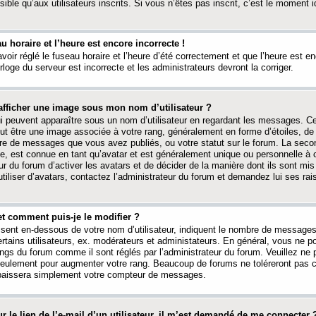
ible qu’aux utilisateurs inscrits. Si vous n’êtes pas inscrit, c’est le moment id
au horaire et l’heure est encore incorrecte !
avoir réglé le fuseau horaire et l’heure d’été correctement et que l’heure est e
rloge du serveur est incorrecte et les administrateurs devront la corriger.
fficher une image sous mon nom d’utilisateur ?
ui peuvent apparaître sous un nom d’utilisateur en regardant les messages. C
peut être une image associée à votre rang, généralement en forme d’étoiles, de
bre de messages que vous avez publiés, ou votre statut sur le forum. La seco
, est connue en tant qu’avatar et est généralement unique ou personnelle à c
ur du forum d’activer les avatars et de décider de la manière dont ils sont mis 
iliser d’avatars, contactez l’administrateur du forum et demandez lui ses rai
et comment puis-je le modifier ?
ssent en-dessous de votre nom d’utilisateur, indiquent le nombre de message
certains utilisateurs, ex. modérateurs et administateurs. En général, vous ne
angs du forum comme il sont réglés par l’administrateur du forum. Veuillez ne
 seulement pour augmenter votre rang. Beaucoup de forums ne toléreront pas c
abaissera simplement votre compteur de messages.
r le lien de l’e-mail d’un utilisateur, il m’est demandé de me connecter 