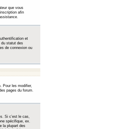
sateur que vous
inscription afin
assistance.
thentification et
 du statut des
èmes de connexion ou
. Pour les modifier,
t des pages du forum.
s. Si c’est le cas,
one spécifique, ex.
e la plupart des