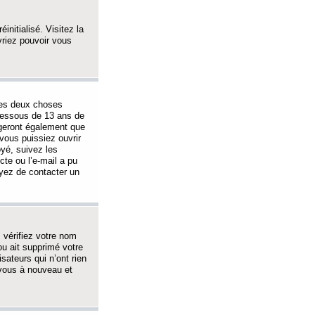
initialisé. Visitez la
vriez pouvoir vous
 des deux choses
-dessous de 13 ans de
igeront également que
vous puissiez ouvrir
oyé, suivez les
cte ou l’e-mail a pu
ayez de contacter un
, vérifiez votre nom
ou ait supprimé votre
sateurs qui n’ont rien
z-vous à nouveau et