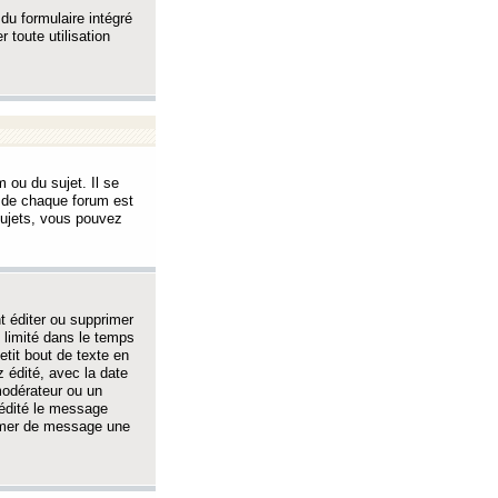
 du formulaire intégré
 toute utilisation
 ou du sujet. Il se
s de chaque forum est
sujets, vous pouvez
 éditer ou supprimer
 limité dans le temps
tit bout de texte en
 édité, avec la date
 modérateur ou un
 édité le message
rimer de message une