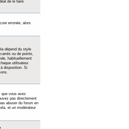
éal de le faire.
ncore erronée, alors
ela dépend du style
 carrés ou de points,
nde, habituellement
haque utilisateur.
à disposition. Si
sons.
s que vous avez
 pouvez pas directement
 pas abuser du forum en
ela, et un modérateur
?