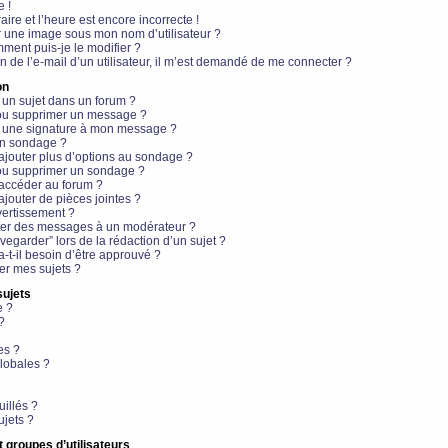
e !
aire et l’heure est encore incorrecte !
r une image sous mon nom d’utilisateur ?
ment puis-je le modifier ?
en de l’e-mail d’un utilisateur, il m’est demandé de me connecter ?
on
 un sujet dans un forum ?
 ou supprimer un message ?
r une signature à mon message ?
un sondage ?
ajouter plus d’options au sondage ?
ou supprimer un sondage ?
 accéder au forum ?
ajouter de pièces jointes ?
vertissement ?
ter des messages à un modérateur ?
egarder” lors de la rédaction d’un sujet ?
t-il besoin d’être approuvé ?
r mes sujets ?
sujets
e ?
?
es ?
lobales ?
uillés ?
ujets ?
t groupes d’utilisateurs