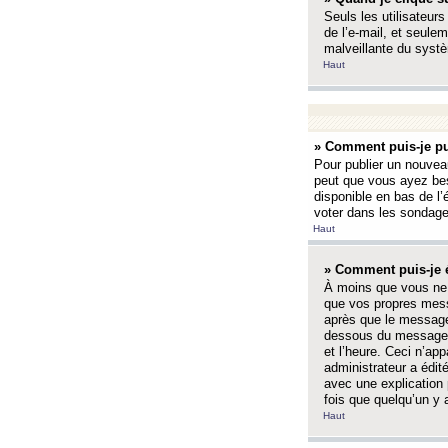
Seuls les utilisateurs
de l’e-mail, et seulem
malveillante du systè
Haut
» Comment puis-je pu
Pour publier un nouveau
peut que vous ayez bes
disponible en bas de l
voter dans les sondage
Haut
» Comment puis-je 
À moins que vous ne 
que vos propres mess
après que le message 
dessous du message l
et l’heure. Ceci n’ap
administrateur a édit
avec une explication
fois que quelqu’un y 
Haut