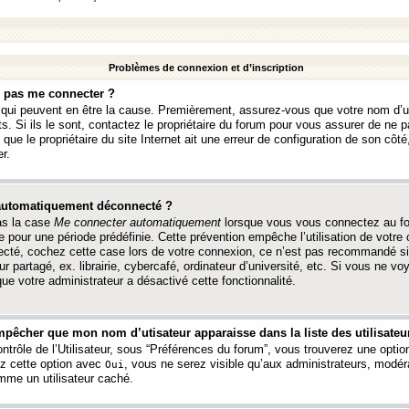
Problèmes de connexion et d’inscription
e pas me connecter ?
s qui peuvent en être la cause. Premièrement, assurez-vous que votre nom d’ut
s. Si ils le sont, contactez le propriétaire du forum pour vous assurer de ne pa
ue le propriétaire du site Internet ait une erreur de configuration de son côté, 
r.
 automatiquement déconnecté ?
as la case
Me connecter automatiquement
lorsque vous vous connectez au f
 pour une période prédéfinie. Cette prévention empêche l’utilisation de votre
necté, cochez cette case lors de votre connexion, ce n’est pas recommandé s
ur partagé, ex. librairie, cybercafé, ordinateur d’université, etc. Si vous ne v
que votre administrateur a désactivé cette fonctionnalité.
pêcher que mon nom d’utisateur apparaisse dans la liste des utilisateur
trôle de l’Utilisateur, sous “Préférences du forum”, vous trouverez une opti
ez cette option avec
, vous ne serez visible qu’aux administrateurs, mod
Oui
me un utilisateur caché.