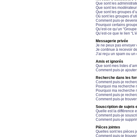
Que sont les administrat
Que sont les modérateur
Que sont les groupes d’ut
Où sont les groupes d’uti
Comment puis-je devenir
Pourquoi certains groupe
Qu’est-ce qu’un “Groupe d
Qu’est-ce que le lien “L’
Messagerie privée
Je ne peux pas envoyer 
Je continue à recevoir d
J’ai reçu un spam ou un 
Amis et ignorés
Que sont mes listes d’am
Comment puis-je ajouter 
Recherche dans les fo
Comment puis-je recherc
Pourquoi ma recherche n
Pourquoi ma recherche r
Comment puis-je recherch
Comment puis-je trouver
Souscription de sujets e
Quelle est la différence e
Comment puis-je souscrir
Comment puis-je supprim
Pièces jointes
Quelles sont les pièces j
Comment puis-je trouver 