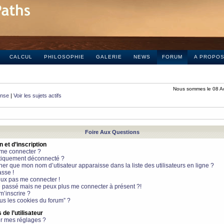
CALCUL
PHILOSOPHIE
GALERIE
NEWS
FORUM
A PROPO
Nous sommes le 08 A
onse
|
Voir les sujets actifs
Foire Aux Questions
et d’inscription
 me connecter ?
tiquement déconnecté ?
 que mon nom d’utisateur apparaisse dans la liste des utilisateurs en ligne ?
sse !
peux pas me connecter !
le passé mais ne peux plus me connecter à présent ?!
m’inscrire ?
ous les cookies du forum” ?
de l’utilisateur
r mes réglages ?