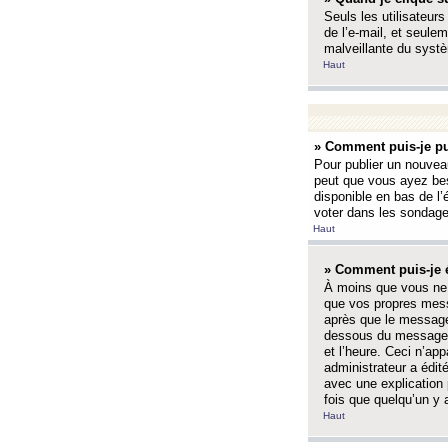
Seuls les utilisateurs
de l’e-mail, et seulem
malveillante du systè
Haut
» Comment puis-je pu
Pour publier un nouveau
peut que vous ayez bes
disponible en bas de l
voter dans les sondage
Haut
» Comment puis-je 
À moins que vous ne 
que vos propres mess
après que le message 
dessous du message l
et l’heure. Ceci n’ap
administrateur a édit
avec une explication
fois que quelqu’un y 
Haut