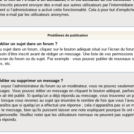
 inscrits peuvent envoyer des e-mail aux autres utilisateurs par l’intermédiaire
ent si l’administrateur a activé cette fonctionnalité. Cela à pour but d’empêcher
me e-mail par les utilisateurs anonymes.
Problèmes de publication
blier un sujet dans un forum ?
 sujet dans un forum, cliquez sur le bouton adéquat situé sur l’écran du forum
oin d’être inscrit avant de rédiger un message. Une liste de vos permission
’écran du forum ou du sujet. Par exemple : vous pouvez publier de nouveaux 
s, etc.
éditer ou supprimer un message ?
soyez l’administrateur du forum ou un modérateur, vous ne pouvez seulement
ages. Vous pouvez éditer un message en cliquant le bouton adéquat, parfois
ait été publié. Si quelqu’un a déjà répondu au message, vous trouverez un pe
orsque vous revenez au sujet qui énumère le nombre de fois que vous l’avez
paraîtra que si quelqu’un a effectué une réponse ; cela n’apparaîtra pas si un
é le message, bien qu’ils puissent laisser une note expliquant pourquoi ils ont
 personelle. Veuillez noter que les utilisateurs normaux ne peuvent pas supp
a répondu.