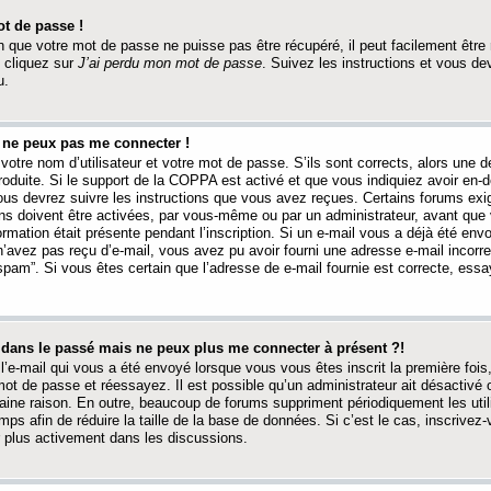
t de passe !
 que votre mot de passe ne puisse pas être récupéré, il peut facilement être ré
 cliquez sur
J’ai perdu mon mot de passe
. Suivez les instructions et vous de
u.
s ne peux pas me connecter !
votre nom d’utilisateur et votre mot de passe. S’ils sont corrects, alors une
produite. Si le support de la COPPA est activé et que vous indiquiez avoir en
 vous devrez suivre les instructions que vous avez reçues. Certains forums ex
ons doivent être activées, par vous-même ou par un administrateur, avant que 
ormation était présente pendant l’inscription. Si un e-mail vous a déjà été env
n’avez pas reçu d’e-mail, vous avez pu avoir fourni une adresse e-mail incorre
“spam”. Si vous êtes certain que l’adresse de e-mail fournie est correcte, ess
t dans le passé mais ne peux plus me connecter à présent ?!
l’e-mail qui vous a été envoyé lorsque vous vous êtes inscrit la première fois
e mot de passe et réessayez. Il est possible qu’un administrateur ait désactivé 
ine raison. En outre, beaucoup de forums suppriment périodiquement les utili
mps afin de réduire la taille de la base de données. Si c’est le cas, inscrive
r plus activement dans les discussions.