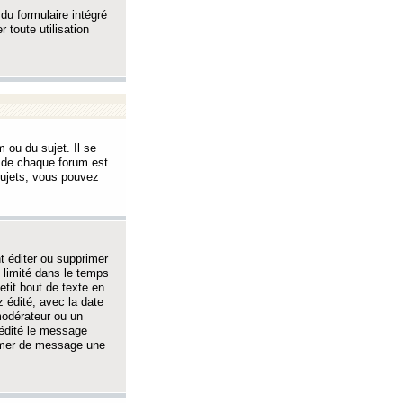
 du formulaire intégré
 toute utilisation
 ou du sujet. Il se
s de chaque forum est
sujets, vous pouvez
 éditer ou supprimer
 limité dans le temps
tit bout de texte en
 édité, avec la date
 modérateur ou un
 édité le message
rimer de message une