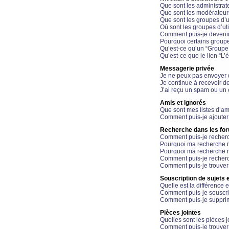
Que sont les administrat
Que sont les modérateur
Que sont les groupes d’ut
Où sont les groupes d’uti
Comment puis-je devenir
Pourquoi certains groupe
Qu’est-ce qu’un “Groupe d
Qu’est-ce que le lien “L’
Messagerie privée
Je ne peux pas envoyer 
Je continue à recevoir d
J’ai reçu un spam ou un 
Amis et ignorés
Que sont mes listes d’am
Comment puis-je ajouter 
Recherche dans les fo
Comment puis-je recherc
Pourquoi ma recherche n
Pourquoi ma recherche r
Comment puis-je recherch
Comment puis-je trouver
Souscription de sujets e
Quelle est la différence e
Comment puis-je souscrir
Comment puis-je supprim
Pièces jointes
Quelles sont les pièces j
Comment puis-je trouver 