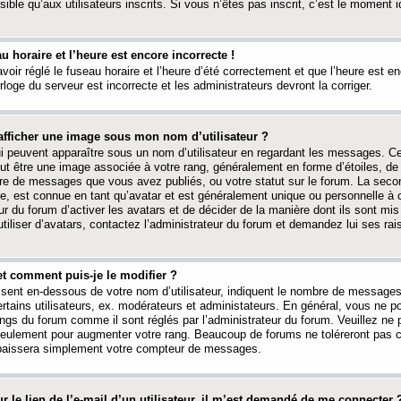
ible qu’aux utilisateurs inscrits. Si vous n’êtes pas inscrit, c’est le moment id
au horaire et l’heure est encore incorrecte !
avoir réglé le fuseau horaire et l’heure d’été correctement et que l’heure est e
rloge du serveur est incorrecte et les administrateurs devront la corriger.
fficher une image sous mon nom d’utilisateur ?
ui peuvent apparaître sous un nom d’utilisateur en regardant les messages. C
peut être une image associée à votre rang, généralement en forme d’étoiles, de
bre de messages que vous avez publiés, ou votre statut sur le forum. La seco
, est connue en tant qu’avatar et est généralement unique ou personnelle à c
ur du forum d’activer les avatars et de décider de la manière dont ils sont mis 
iliser d’avatars, contactez l’administrateur du forum et demandez lui ses rai
et comment puis-je le modifier ?
ssent en-dessous de votre nom d’utilisateur, indiquent le nombre de message
certains utilisateurs, ex. modérateurs et administateurs. En général, vous ne
angs du forum comme il sont réglés par l’administrateur du forum. Veuillez ne
 seulement pour augmenter votre rang. Beaucoup de forums ne toléreront pas c
abaissera simplement votre compteur de messages.
r le lien de l’e-mail d’un utilisateur, il m’est demandé de me connecter 