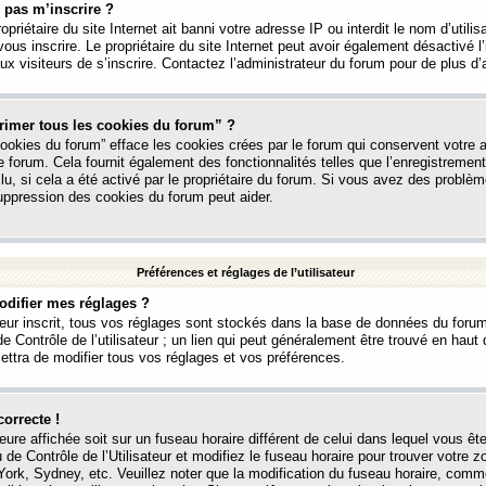
 pas m’inscrire ?
ropriétaire du site Internet ait banni votre adresse IP ou interdit le nom d’utili
vous inscrire. Le propriétaire du site Internet peut avoir également désactivé l’
 visiteurs de s’inscrire. Contactez l’administrateur du forum pour de plus d’
rimer tous les cookies du forum” ?
ookies du forum” efface les cookies crées par le forum qui conservent votre au
e forum. Cela fournit également des fonctionnalités telles que l’enregistrement
u, si cela a été activé par le propriétaire du forum. Si vous avez des probl
uppression des cookies du forum peut aider.
Préférences et réglages de l’utilisateur
difier mes réglages ?
teur inscrit, tous vos réglages sont stockés dans la base de données du forum
e Contrôle de l’utilisateur ; un lien qui peut généralement être trouvé en hau
tra de modifier tous vos réglages et vos préférences.
correcte !
heure affichée soit sur un fuseau horaire différent de celui dans lequel vous ête
 de Contrôle de l’Utilisateur et modifiez le fuseau horaire pour trouver votre z
ork, Sydney, etc. Veuillez noter que la modification du fuseau horaire, comm