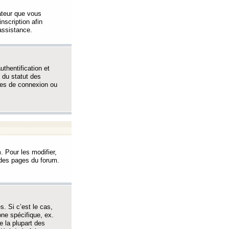
sateur que vous
inscription afin
assistance.
thentification et
 du statut des
èmes de connexion ou
. Pour les modifier,
t des pages du forum.
s. Si c’est le cas,
one spécifique, ex.
e la plupart des