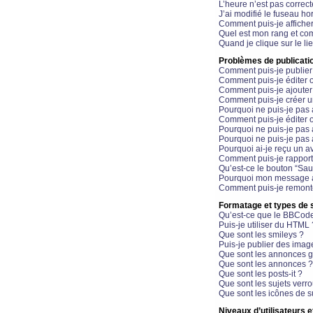
L’heure n’est pas correct
J’ai modifié le fuseau hor
Comment puis-je affiche
Quel est mon rang et com
Quand je clique sur le li
Problèmes de publicati
Comment puis-je publier
Comment puis-je éditer
Comment puis-je ajoute
Comment puis-je créer 
Pourquoi ne puis-je pas 
Comment puis-je éditer 
Pourquoi ne puis-je pas
Pourquoi ne puis-je pas 
Pourquoi ai-je reçu un a
Comment puis-je rappor
Qu’est-ce le bouton “Sauv
Pourquoi mon message a-
Comment puis-je remonte
Formatage et types de 
Qu’est-ce que le BBCod
Puis-je utiliser du HTML 
Que sont les smileys ?
Puis-je publier des imag
Que sont les annonces g
Que sont les annonces ?
Que sont les posts-it ?
Que sont les sujets verro
Que sont les icônes de s
Niveaux d’utilisateurs e