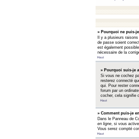
» Pourquoi ne puis-j
Il y a plusieurs raison
de passe soient correct
est également possible q
nécessaire de la corrige
Haut
» Pourquoi suis-je
Si vous ne cochez p
resterez connecté que
qui. Pour rester con
forum par un ordinate
cocher, cela signifie 
Haut
» Comment puis-je em
Dans le Panneau de Con
en ligne
, si vous activ
Vous serez compté com
Haut