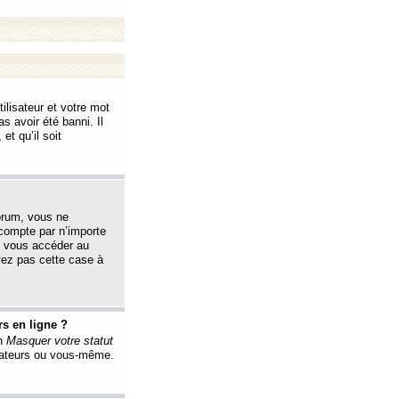
ilisateur et votre mot
s avoir été banni. Il
et qu’il soit
orum, vous ne
 compte par n’importe
i vous accéder au
oyez pas cette case à
s en ligne ?
on
Masquer votre statut
érateurs ou vous-même.