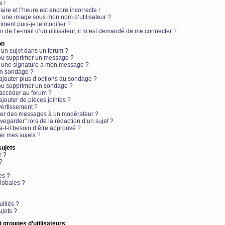
e !
aire et l’heure est encore incorrecte !
r une image sous mon nom d’utilisateur ?
ment puis-je le modifier ?
en de l’e-mail d’un utilisateur, il m’est demandé de me connecter ?
on
 un sujet dans un forum ?
 ou supprimer un message ?
r une signature à mon message ?
un sondage ?
ajouter plus d’options au sondage ?
ou supprimer un sondage ?
 accéder au forum ?
ajouter de pièces jointes ?
vertissement ?
ter des messages à un modérateur ?
egarder” lors de la rédaction d’un sujet ?
t-il besoin d’être approuvé ?
r mes sujets ?
sujets
e ?
?
es ?
lobales ?
uillés ?
ujets ?
t groupes d’utilisateurs