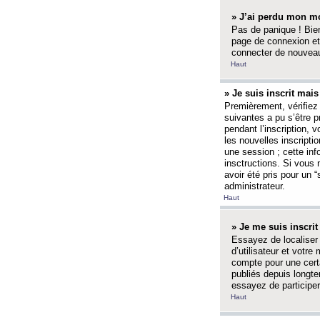
» J’ai perdu mon mo
Pas de panique ! Bien
page de connexion et
connecter de nouvea
Haut
» Je suis inscrit mai
Premièrement, vérifiez 
suivantes a pu s’être 
pendant l’inscription,
les nouvelles inscripti
une session ; cette inf
insctructions. Si vous 
avoir été pris pour un 
administrateur.
Haut
» Je me suis inscri
Essayez de localiser 
d’utilisateur et votr
compte pour une certa
publiés depuis longte
essayez de participe
Haut