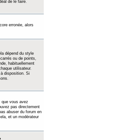
éal de le faire.
ncore erronée, alors
ela dépend du style
 carrés ou de points,
nde, habituellement
haque utilisateur.
à disposition. Si
sons.
s que vous avez
 pouvez pas directement
 pas abuser du forum en
ela, et un modérateur
?