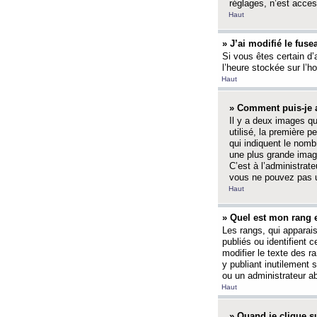
réglages, n’est access
Haut
» J’ai modifié le fuse
Si vous êtes certain d’
l’heure stockée sur l’ho
Haut
» Comment puis-je a
Il y a deux images q
utilisé, la première 
qui indiquent le nom
une plus grande image
C’est à l’administrate
vous ne pouvez pas ut
Haut
» Quel est mon rang 
Les rangs, qui apparai
publiés ou identifient 
modifier le texte des r
y publiant inutilement
ou un administrateur 
Haut
» Quand je clique su