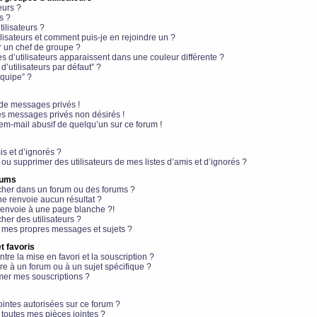
eurs ?
s ?
ilisateurs ?
lisateurs et comment puis-je en rejoindre un ?
 un chef de groupe ?
s d’utilisateurs apparaissent dans une couleur différente ?
’utilisateurs par défaut” ?
équipe” ?
de messages privés !
es messages privés non désirés !
em-mail abusif de quelqu’un sur ce forum !
is et d’ignorés ?
ou supprimer des utilisateurs de mes listes d’amis et d’ignorés ?
rums
her dans un forum ou des forums ?
e renvoie aucun résultat ?
envoie à une page blanche ?!
er des utilisateurs ?
 mes propres messages et sujets ?
t favoris
ntre la mise en favori et la souscription ?
e à un forum ou à un sujet spécifique ?
er mes souscriptions ?
ointes autorisées sur ce forum ?
toutes mes pièces jointes ?