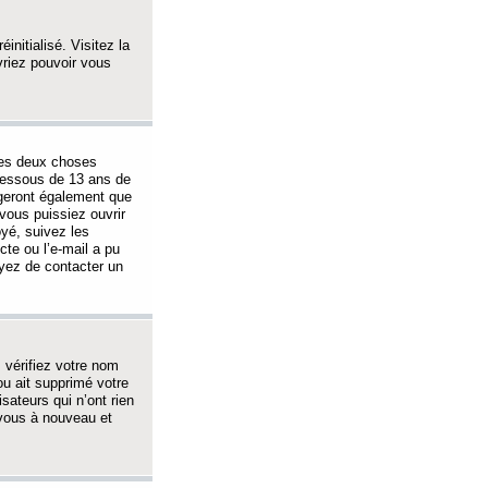
initialisé. Visitez la
vriez pouvoir vous
 des deux choses
-dessous de 13 ans de
igeront également que
vous puissiez ouvrir
oyé, suivez les
cte ou l’e-mail a pu
ayez de contacter un
, vérifiez votre nom
ou ait supprimé votre
sateurs qui n’ont rien
z-vous à nouveau et