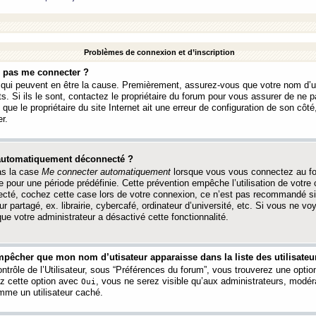
Problèmes de connexion et d’inscription
e pas me connecter ?
s qui peuvent en être la cause. Premièrement, assurez-vous que votre nom d’ut
s. Si ils le sont, contactez le propriétaire du forum pour vous assurer de ne pa
ue le propriétaire du site Internet ait une erreur de configuration de son côté, 
r.
 automatiquement déconnecté ?
as la case
Me connecter automatiquement
lorsque vous vous connectez au f
 pour une période prédéfinie. Cette prévention empêche l’utilisation de votre
necté, cochez cette case lors de votre connexion, ce n’est pas recommandé s
ur partagé, ex. librairie, cybercafé, ordinateur d’université, etc. Si vous ne v
que votre administrateur a désactivé cette fonctionnalité.
pêcher que mon nom d’utisateur apparaisse dans la liste des utilisateur
trôle de l’Utilisateur, sous “Préférences du forum”, vous trouverez une opti
ez cette option avec
, vous ne serez visible qu’aux administrateurs, mod
Oui
me un utilisateur caché.